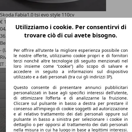
Skoda Fabia
1.0 tsi evo style 110cv
€ 15.800
Utilizziamo i cookie. Per consentirvi di
04/2023
trovare ciò di cui avete bisogno.
36.670 km
Benzina
- (l/100 km)
Per offrire all’utente la migliore esperienza possibile con
le nostre offerte, utilizziamo cookie propri e di fornitori
Rivenditore
terzi nonché altre tecnologie (di seguito menzionati nel
IT 20151
Milano
loro insieme come “cookie”) allo scopo di salvare e
accedere in seguito a informazioni sul dispositivo
utilizzato e a dati personali (tra cui gli indirizzi IP).
Questo consente di presentare annunci pubblicitari
personalizzati in base agli specifici interessi dell’utente,
di ottimizzare l’offerta e di analizzarne la fruizione.
Cliccare sul pulsante in basso a destra per prestare il
consenso all’impiego di cookie soggetti ad autorizzazione
e al relativo trattamento dei dati personali oppure sul
pulsante in basso a sinistra per selezionare i cookie in
dettaglio o per opporsi al trattamento dei dati personali
nella misura in cui ha luogo in base a legittimi interessi.