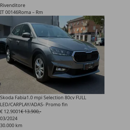
Rivenditore
IT 00146
Roma – Rm
Skoda Fabia
1.0 mpi Selection 80cv FULL
LED/CARPLAY/ADAS- Promo fin
€ 12.900
1
€ 13.900,-
03/2024
30.000 km