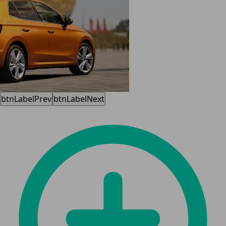
btnLabelPrev
btnLabelNext