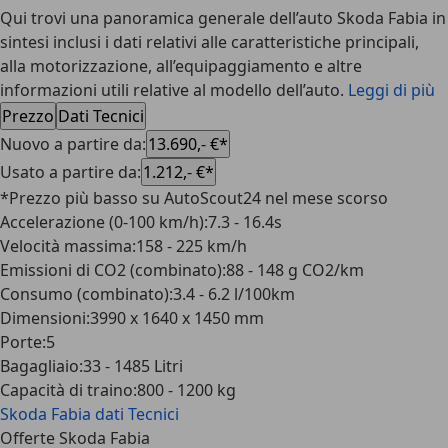
Qui trovi una panoramica generale dell’auto Skoda Fabia in
sintesi inclusi i dati relativi alle caratteristiche principali,
alla motorizzazione, all’equipaggiamento e altre
informazioni utili relative al modello dell’auto.
Leggi di più
Prezzo
Dati Tecnici
Nuovo a partire da
:
13.690,- €*
Usato a partire da
:
1.212,- €*
*Prezzo più basso su AutoScout24 nel mese scorso
Accelerazione (0-100 km/h)
:
7.3 - 16.4s
Velocità massima
:
158 - 225 km/h
Emissioni di CO2 (combinato)
:
88 - 148 g CO2/km
Consumo (combinato)
:
3.4 - 6.2 l/100km
Dimensioni
:
3990 x 1640 x 1450 mm
Porte
:
5
Bagagliaio
:
33 - 1485 Litri
Capacità di traino
:
800 - 1200 kg
Skoda Fabia
dati Tecnici
Offerte Skoda Fabia