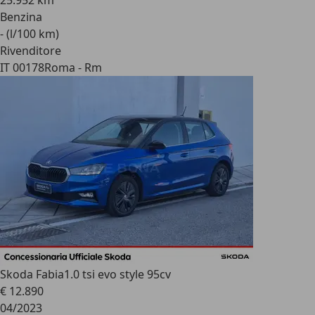
25.952 km
Benzina
- (l/100 km)
Rivenditore
IT 00178
Roma - Rm
Skoda Fabia
1.0 tsi evo style 95cv
€ 12.890
04/2023