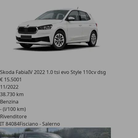
Skoda Fabia
IV 2022 1.0 tsi evo Style 110cv dsg
€ 15.500
1
11/2022
38.730 km
Benzina
- (l/100 km)
Rivenditore
IT 84084
Fisciano - Salerno