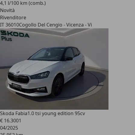
4,1 l/100 km (comb.)
Novità
Rivenditore
IT 36010
Cogollo Del Cengio - Vicenza - Vi
Skoda Fabia
1.0 tsi young edition 95cv
€ 16.300
1
04/2025