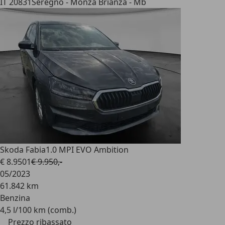
IT 20831
Seregno - Monza Brianza - Mb
Skoda Fabia
1.0 MPI EVO Ambition
€ 8.950
1
€ 9.950,-
05/2023
61.842 km
Benzina
4,5 l/100 km (comb.)
Prezzo ribassato