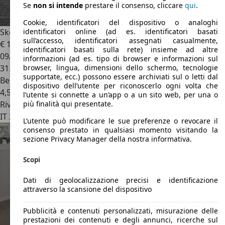
Se
non si intende
prestare il consenso, cliccare
qui
.
Cookie, identificatori del dispositivo o analoghi
Skoda Fabia
Fabia IV 2022 1.0 mpi evo Style 80cv
identificatori online (ad es. identificatori basati
sull’accesso, identificatori assegnati casualmente,
€ 13.800
identificatori basati sulla rete) insieme ad altre
09/2022
informazioni (ad es. tipo di browser e informazioni sul
31.000 km
browser, lingua, dimensioni dello schermo, tecnologie
supportate, ecc.) possono essere archiviati sul o letti dal
Benzina
dispositivo dell’utente per riconoscerlo ogni volta che
4,5 l/100 km (comb.)
l’utente si connette a un’app o a un sito web, per una o
Rivenditore
più finalità qui presentate.
IT 24127
Bergamo - Bg
L’utente può modificare le sue preferenze o revocare il
consenso prestato in qualsiasi momento visitando la
sezione Privacy Manager della nostra informativa.
Scopi
Dati di geolocalizzazione precisi e identificazione
attraverso la scansione del dispositivo
Pubblicità e contenuti personalizzati, misurazione delle
prestazioni dei contenuti e degli annunci, ricerche sul