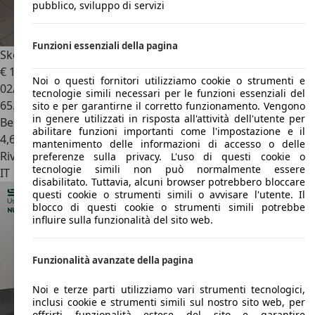
pubblico, sviluppo di servizi
Funzioni essenziali della pagina
Skoda Fabia
TSI 95 CV STYLE
€ 13.900
Noi o questi fornitori utilizziamo cookie o strumenti e
02/2024
tecnologie simili necessari per le funzioni essenziali del
65.000 km
sito e per garantirne il corretto funzionamento. Vengono
in genere utilizzati in risposta all'attività dell'utente per
Benzina
abilitare funzioni importanti come l'impostazione e il
4,6 l/100 km (comb.)
mantenimento delle informazioni di accesso o delle
Rivenditore
preferenze sulla privacy. L'uso di questi cookie o
tecnologie simili non può normalmente essere
IT 13894
Gaglianico - Bi
disabilitato. Tuttavia, alcuni browser potrebbero bloccare
questi cookie o strumenti simili o avvisare l'utente. Il
blocco di questi cookie o strumenti simili potrebbe
influire sulla funzionalità del sito web.
Funzionalità avanzate della pagina
Noi e terze parti utilizziamo vari strumenti tecnologici,
inclusi cookie e strumenti simili sul nostro sito web, per
offrirti funzionalità estese del sito e garantire