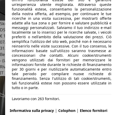
un'esperienza utente migliorata. Attraverso queste
funzionalità estese, consentiamo la personalizzazione
della nostra offerta, ad esempio, per continuare le tue
ricerche in una visita successiva, per mostrarti offerte
adatte alla tua zona o per fornire e valutare pubblicità e
Skoda Fabia
Monte Carlo 1.0 TSI 81 kW (110 CV) 7 marce -
messaggi personalizzati. Salviamo il tuo indirizzo e-mail
DSG
localmente se lo inserisci per le ricerche salvate, i veicoli
€ 17.900
preferiti o nell'ambito della valutazione dei prezzi. Ciò
semplifica l'utilizzo del sito web, poiché non è necessario
07/2023
reinserirlo nelle visite successive. Con il tuo consenso, le
31.000 km
informazioni basate sull'utilizzo saranno trasmesse ai
Benzina
concessionari che contatti. Alcuni cookie/strumenti
vengono utilizzati dai fornitori per memorizzare le
- (l/100 km)
informazioni fornite durante le richieste di finanziamento
Rivenditore
per 30 giorni e per riutilizzarle automaticamente entro
IT 37139
Verona - Vr
tale periodo per compilare nuove richieste di
finanziamento. Senza l'utilizzo di tali cookie/strumenti,
tali funzionalità estese non possono essere utilizzate in
tutto o in parte.
Lavoriamo con 263 fornitori.
|
|
Informativa sulla privacy
Colophon
Elenco fornitori