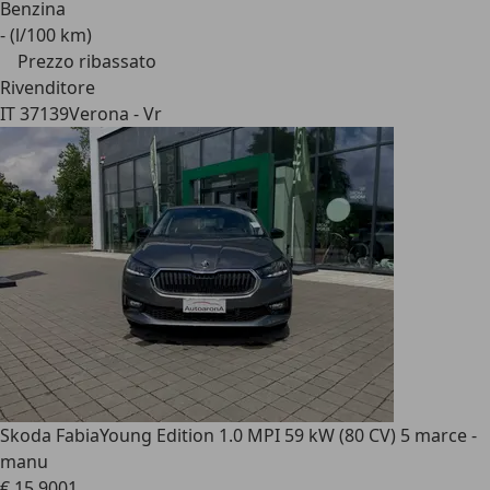
Benzina
- (l/100 km)
Prezzo ribassato
Rivenditore
IT 37139
Verona - Vr
Skoda Fabia
Young Edition 1.0 MPI 59 kW (80 CV) 5 marce -
manu
€ 15.900
1