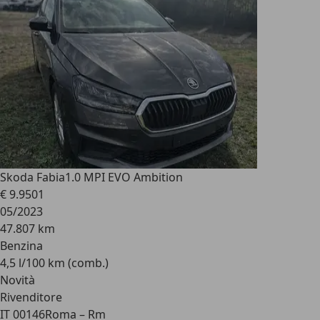
Skoda Fabia
1.0 MPI EVO Ambition
€ 9.950
1
05/2023
47.807 km
Benzina
4,5 l/100 km (comb.)
Novità
Rivenditore
IT 00146
Roma – Rm