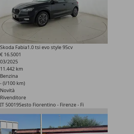
Skoda Fabia
1.0 tsi evo style 95cv
€ 16.500
1
03/2025
11.442 km
Benzina
- (l/100 km)
Novità
Rivenditore
IT 50019
Sesto Fiorentino - Firenze - Fi