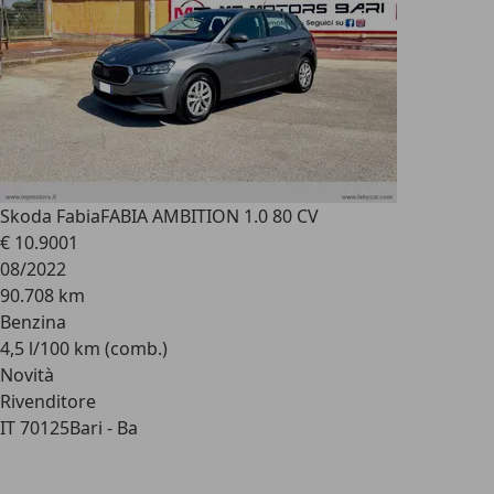
Skoda Fabia
FABIA AMBITION 1.0 80 CV
€ 10.900
1
08/2022
90.708 km
Benzina
4,5 l/100 km (comb.)
Novità
Rivenditore
IT 70125
Bari - Ba