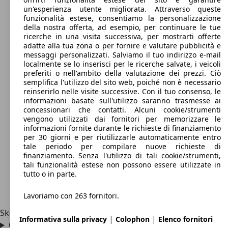
un'esperienza utente migliorata. Attraverso queste
funzionalità estese, consentiamo la personalizzazione
della nostra offerta, ad esempio, per continuare le tue
ricerche in una visita successiva, per mostrarti offerte
adatte alla tua zona o per fornire e valutare pubblicità e
messaggi personalizzati. Salviamo il tuo indirizzo e-mail
localmente se lo inserisci per le ricerche salvate, i veicoli
preferiti o nell'ambito della valutazione dei prezzi. Ciò
semplifica l'utilizzo del sito web, poiché non è necessario
reinserirlo nelle visite successive. Con il tuo consenso, le
informazioni basate sull'utilizzo saranno trasmesse ai
concessionari che contatti. Alcuni cookie/strumenti
vengono utilizzati dai fornitori per memorizzare le
informazioni fornite durante le richieste di finanziamento
per 30 giorni e per riutilizzarle automaticamente entro
tale periodo per compilare nuove richieste di
finanziamento. Senza l'utilizzo di tali cookie/strumenti,
tali funzionalità estese non possono essere utilizzate in
tutto o in parte.
Lavoriamo con 263 fornitori.
Skoda Felicia è stata prodotta tra il 1994 e il 2001.
|
|
Informativa sulla privacy
Colophon
Elenco fornitori
Quanto costa la Skoda Felicia?