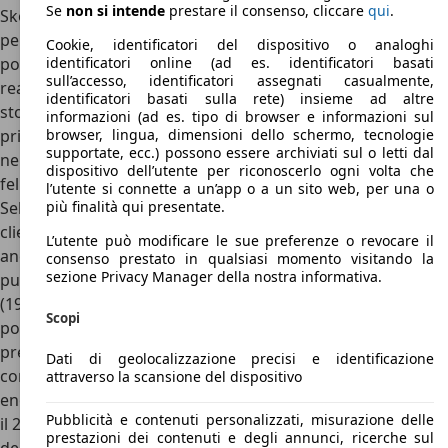
Se
non si intende
prestare il consenso, cliccare
qui
.
Skoda Felicia è stata forse l’automobile che ha cambiato
per sempre la storia della Casa ceca. Prima vettura a
Cookie, identificatori del dispositivo o analoghi
portare in Repubblica Ceca (al momento del lancio, in
identificatori online (ad es. identificatori basati
sull’accesso, identificatori assegnati casualmente,
realtà, c’era ancora la Repubblica Federale Ceca e Slovacca:
identificatori basati sulla rete) insieme ad altre
storie d’altri tempi…) la meccanica di origine Volkswagen,
informazioni (ad es. tipo di browser e informazioni sul
prima della
Octavia
del 1996, prima vettura totalmente VW
browser, lingua, dimensioni dello schermo, tecnologie
supportate, ecc.) possono essere archiviati sul o letti dal
nelle componenti e nello sviluppo, la Felicia è stata il primo,
dispositivo dell’utente per riconoscerlo ogni volta che
felice esperimento di questa collaborazione ceco-tedesca.
l’utente si connette a un’app o a un sito web, per una o
Sebbene lo stile dimesso potesse allontanare qualche
più finalità qui presentate.
cliente e il ricordo delle Skoda “robuste ma povere” fosse
L’utente può modificare le sue preferenze o revocare il
ancora forte, la Felicia ci mise poco a convincere il
consenso prestato in qualsiasi momento visitando la
sezione Privacy Manager della nostra informativa.
pubblico. Con un prezzo che superava i 10.000 euro
(19.500.000 di lire) solo sulle top di gamma con i motori più
Scopi
potenti, rispetto alle concorrenti Skoda Felicia offriva ad un
prezzo inferiore a quello di una citycar spazio, robustezza
Dati di geolocalizzazione precisi e identificazione
componenti e qualità Volkswagen. Il successo fu davvero
attraverso la scansione del dispositivo
enorme, con ben 1.420.441 esemplari prodotti tra il 1994 e
Pubblicità e contenuti personalizzati, misurazione delle
il 2001, spianando la strada per un altro, enorme successo
prestazioni dei contenuti e degli annunci, ricerche sul