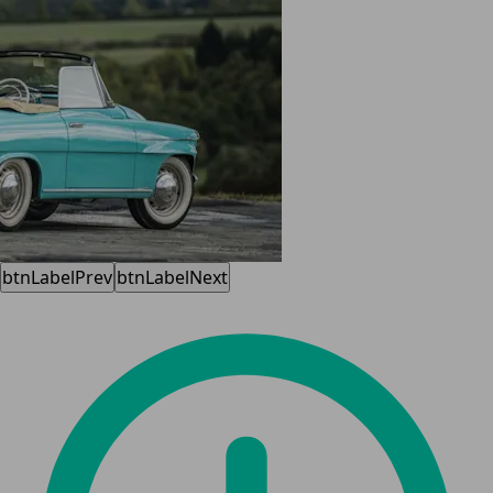
btnLabelPrev
btnLabelNext