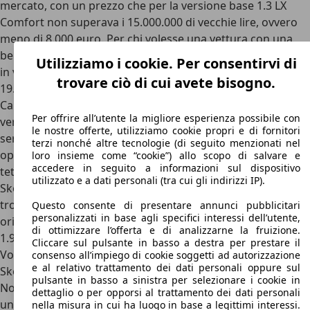
mercato, con un prezzo che per la versione base 1.3 LX
Comfort non superava i 15.000.000 di vecchie lire, ovvero
meno di 8.000 euro. Per chi volesse una vettura con una
bella dotazione e un motore vivace, invece, la 1.6 da 75 CV
Utilizziamo i cookie. Per consentirvi di
in versione top di gamma GLX Comfort arrivava a
trovare ciò di cui avete bisogno.
19.495.000 lire, ovvero poco più di 10.000 euro.
Capace di scattare da 0 a 100 km/h in 12 secondi, questa
Per offrire all’utente la migliore esperienza possibile con
versione top di gamma è dotata di chiusura centralizzata,
le nostre offerte, utilizziamo cookie propri e di fornitori
servosterzo, vetri elettrici, airbag per il guidatore e, tra gli
terzi nonché altre tecnologie (di seguito menzionati nel
optional, cerchi in lega da 13 pollici, clima manuale e
loro insieme come “cookie”) allo scopo di salvare e
accedere in seguito a informazioni sul dispositivo
tettuccio apribile. E oggi, invece, quali sono i prezzi di
utilizzato e a dati personali (tra cui gli indirizzi IP).
Skoda Felicia? La berlina ceca non è tra le più facili da
trovare, ma i prezzi sono decisamente ridotti: il 1.3 di
Questo consente di presentare annunci pubblicitari
personalizzati in base agli specifici interessi dell’utente,
origine Skoda si trova a meno di 1.000 euro, così come le
di ottimizzare l’offerta e di analizzarne la fruizione.
1.9 Diesel, mentre la 1.6 quattro cilindri di origine
Cliccare sul pulsante in basso a destra per prestare il
Volkswagen può arrivare a 1.500/2.000 euro.
consenso all’impiego di cookie soggetti ad autorizzazione
e al relativo trattamento dei dati personali oppure sul
Skoda Felicia: concorrenti e conclusioni
pulsante in basso a sinistra per selezionare i cookie in
Nonostante il suo stile dimesso possa far pensare ad
dettaglio o per opporsi al trattamento dei dati personali
un’automobile dalla scarsa importanza e non così valida,
nella misura in cui ha luogo in base a legittimi interessi.