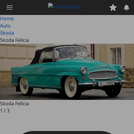
Passa
al
contenuto
Home
principale
Auto
Skoda
Skoda Felicia
Skoda Felicia
1
/
3