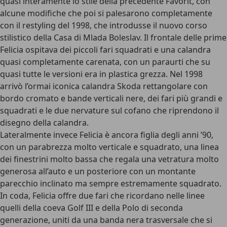
quasi interamente lo stile della precedente Favorit, con
alcune modifiche che poi si palesarono completamente
con il restyling del 1998, che introdusse il nuovo corso
stilistico della Casa di Mlada Boleslav. Il frontale delle prime
Felicia ospitava dei piccoli fari squadrati e una calandra
quasi completamente carenata, con un paraurti che su
quasi tutte le versioni era in plastica grezza. Nel 1998
arrivò l’ormai iconica calandra Skoda rettangolare con
bordo cromato e bande verticali nere, dei fari più grandi e
squadrati e le due nervature sul cofano che riprendono il
disegno della calandra.
Lateralmente invece Felicia è ancora figlia degli anni ’90,
con un parabrezza molto verticale e squadrato, una linea
dei finestrini molto bassa che regala una vetratura molto
generosa all’auto e un posteriore con un montante
parecchio inclinato ma sempre estremamente squadrato.
In coda, Felicia offre due fari che ricordano nelle linee
quelli della coeva Golf III e della Polo di seconda
generazione, uniti da una banda nera trasversale che si