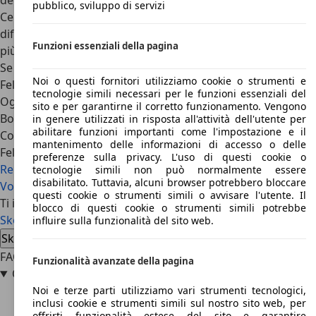
della Casa: la
Skoda Fabia
.
pubblico, sviluppo di servizi
Certo, come tutte le automobili Felicia non è esente da
difetti: oltre allo stile poco accattivante, Felicia non è tra le
Funzioni essenziali della pagina
più piacevoli da guidare, né tra le più silenziose o raffinate.
Se però si cercava un’auto robusta, comoda e affidabile,
Noi o questi fornitori utilizziamo cookie o strumenti e
Felicia era un’ottima scelta pragmatica senza rinunce.
tecnologie simili necessari per le funzioni essenziali del
Oggi, invece, è un pezzo di storia per la Casa di Mlada
sito e per garantirne il corretto funzionamento. Vengono
Boleslav, una pietra miliare per gli appassionati Skoda.
in genere utilizzati in risposta all'attività dell'utente per
abilitare funzioni importanti come l'impostazione e il
Concludiamo, infine, con le dirette concorrenti di Skoda
mantenimento delle informazioni di accesso o delle
Felicia, tra cui spiccano
FIAT Punto
,
Ford Fiesta
,
Opel Corsa
,
preferenze sulla privacy. L'uso di questi cookie o
Renault Clio
,
Citroen Saxo
,
Lancia Y
e le cugine
SEAT Ibiza
e
tecnologie simili non può normalmente essere
disabilitato. Tuttavia, alcuni browser potrebbero bloccare
Volkswagen Polo
.
questi cookie o strumenti simili o avvisare l'utente. Il
Ti interessa la Skoda Felicia
blocco di questi cookie o strumenti simili potrebbe
Skoda Felicia usata
Skoda Felicia nuova auto
influire sulla funzionalità del sito web.
Skoda Felicia offerte concessionario
FAQ
Funzionalità avanzate della pagina
Quando è stata prodotta la Skoda Felicia?
Noi e terze parti utilizziamo vari strumenti tecnologici,
inclusi cookie e strumenti simili sul nostro sito web, per
offrirti funzionalità estese del sito e garantire