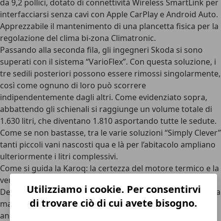
da 9,2 pollici, dotato di connettività Wireless SmartLink per
interfacciarsi senza cavi con Apple CarPlay e Android Auto.
Apprezzabile il mantenimento di una plancetta fisica per la
regolazione del clima bi-zona Climatronic.
Passando alla seconda fila, gli ingegneri Skoda si sono
superati con il
sistema “VarioFlex”
. Con questa soluzione, i
tre sedili posteriori possono essere rimossi singolarmente,
così come ognuno di loro può scorrere
indipendentemente dagli altri. Come evidenziato sopra,
abbattendo gli schienali si raggiunge un volume totale di
1.630 litri, che diventano 1.810 asportando tutte le sedute.
Come se non bastasse, tra le varie soluzioni “Simply Clever”
tanti piccoli vani nascosti qua e là per l’abitacolo ampliano
ulteriormente i litri complessivi.
Come si guida la Karoq: la certezza del motore termico e la
versatilità del 4x4
Utilizziamo i cookie. Per consentirvi
Detto dell’assenza di motori ibridi, a differenza della sorella
di trovare ciò di cui avete bisogno.
maggiore Kodiaq, Karoq punta forte sulla concretezza,
anche al volante. Basandosi su un'architettura consolidata