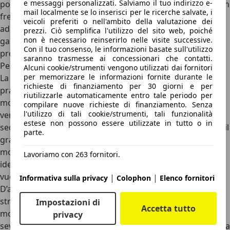
e messaggi personalizzati. Salviamo il tuo indirizzo e-
posteriore, sensori di parcheggio anteriori e posteriori con
mail localmente se lo inserisci per le ricerche salvate, i
frenata automatica e fari adattivi Full LED Matrix con luci
veicoli preferiti o nell'ambito della valutazione dei
adattive, importanti durante la guida notturna per
prezzi. Ciò semplifica l'utilizzo del sito web, poiché
non è necessario reinserirlo nelle visite successive.
garantire la massima luminosità senza infastidire chi
Con il tuo consenso, le informazioni basate sull'utilizzo
procede nel senso opposto della carreggiata.
saranno trasmesse ai concessionari che contatti.
Perché scegliere la Karoq e perché no
Alcuni cookie/strumenti vengono utilizzati dai fornitori
per memorizzare le informazioni fornite durante le
La Skoda Karoq si conferma come una tra le scelte più
richieste di finanziamento per 30 giorni e per
pragmatiche nel segmento dei SUV compatti. Tra i validi
riutilizzarle automaticamente entro tale periodo per
motivi per sceglierla vi sono la clamorosa capienza e
compilare nuove richieste di finanziamento. Senza
l'utilizzo di tali cookie/strumenti, tali funzionalità
versatilità del bagagliaio (grazie all'esclusivo sistema di
estese non possono essere utilizzate in tutto o in
sedili VarioFlex), l'
ergonomia irreprensibile
degli interni, e il
parte.
grande comfort di marcia assicurato da una gamma di
motori a benzina e a gasolio dall'efficienza comprovata,
Lavoriamo con 263 fornitori.
ideali per chi percorre migliaia di chilometri all'anno e non
vuole l'ansia della ricarica elettrica.
|
|
Informativa sulla privacy
Colophon
Elenco fornitori
D’altro canto, la Karoq presenta un punto debole
strategico non trascurabile: la
completa assenza di
Impostazioni di
Accetta tutto
motorizzazioni ibride o plug-in
. Chi vive in città soggette a
privacy
severe restrizioni del traffico per i veicoli termici o chi cerca