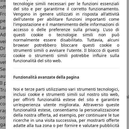
sistemi di assistenza alla guida
. Tra i principali dispositivi
tecnologie simili necessari per le funzioni essenziali
offerti di serie sull'intera gamma figurano:
del sito e per garantirne il corretto funzionamento.
Front Assistant con monitoraggio radar, rilevamento
Vengono in genere utilizzati in risposta all'attività
dell'utente per abilitare funzioni importanti come
pedoni e frenata automatica di emergenza
l'impostazione e il mantenimento delle informazioni di
Lane Assistant per il mantenimento attivo della corsia
accesso o delle preferenze sulla privacy. L'uso di
Adaptive Cruise Control, capace di regolare la distanza dal
questi cookie o tecnologie simili non può
normalmente essere disabilitato. Tuttavia, alcuni
veicolo che precede fino alla velocità di 210 km/h
browser potrebbero bloccare questi cookie o
Driver Activity Assistant per il riconoscimento della
strumenti simili o avvisare l'utente. Il blocco di questi
stanchezza di chi guida (disattivabile a ogni riavvio della
cookie o strumenti simili potrebbe influire sulla
funzionalità del sito web.
vettura)
Sensori di parcheggio posteriori con funzione di frenata
automatica in manovra
Funzionalità avanzate della pagina
Il pacchetto può essere ulteriormente arricchito con il
Noi e terze parti utilizziamo vari strumenti tecnologici,
Travel Assistant Pack
, che aggiunge il sistema predittivo
inclusi cookie e strumenti simili sul nostro sito web,
per il Cruise Control e il Traffic Jam Assistant (per le versioni
per offrirti funzionalità estese del sito e garantire
con cambio automatico DSG), permettendo alla vettura di
un'esperienza utente migliorata. Attraverso queste
funzionalità estese, consentiamo la personalizzazione
raggiungere un livello di assistenza alla guida molto
della nostra offerta, ad esempio, per continuare le tue
sofisticato per i lunghi trasferimenti. Nella versione top di
ricerche in una visita successiva, per mostrarti offerte
gamma Sportline si aggiungono di serie la telecamera
adatte alla tua zona o per fornire e valutare pubblicità