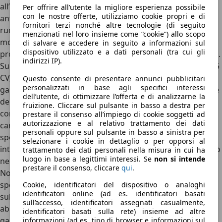
all’interno del Gruppo Volkswagen, vanta sospensioni
Per offrire all’utente la migliore esperienza possibile
con le nostre offerte, utilizziamo cookie propri e di
anteriori MacPherson e un asse posteriore che diventa a
fornitori terzi nonché altre tecnologie (di seguito
ruote indipendenti (multi-link) se si opta per le
menzionati nel loro insieme come “cookie”) allo scopo
motorizzazioni a trazione integrale 4x4. La gamma
di salvare e accedere in seguito a informazioni sul
dispositivo utilizzato e a dati personali (tra cui gli
propulsori è un omaggio alla tradizione endotermica pura.
indirizzi IP).
Sul fronte benzina, si apre con il
1.0 TSI a tre cilindri da 115
CV
, abbinato al cambio manuale a 6 marce. Cuore di
Questo consente di presentare annunci pubblicitari
personalizzati in base agli specifici interessi
gamma è il
1.5 TSI ACT da 150 CV
, capace di disattivare due
dell’utente, di ottimizzare l’offerta e di analizzarne la
dei quattro cilindri a velocità costante per abbassare i
fruizione. Cliccare sul pulsante in basso a destra per
consumi, disponibile sia manuale sia con l'eccellente
prestare il consenso all’impiego di cookie soggetti ad
autorizzazione e al relativo trattamento dei dati
cambio automatico DSG a 7 marce. Per prestazioni di
personali oppure sul pulsante in basso a sinistra per
spessore c'è il
2.0 TSI da 190 CV
, vincolato alla trazione
selezionare i cookie in dettaglio o per opporsi al
integrale 4x4 e all'allestimento SportLine e non certo parco
trattamento dei dati personali nella misura in cui ha
luogo in base a legittimi interessi. Se
non si intende
nei consumi come le altre due opzioni.
prestare il consenso, cliccare
qui
.
Nonostante un mercato in decrescita, ancora rilevante
specie per il mercato italiano è l'offerta
Diesel
, basata
Cookie, identificatori del dispositivo o analoghi
identificatori online (ad es. identificatori basati
sull'inossidabile
2.0 TDI
da 115 CV o 150 CV. Quest'ultimo,
sull’accesso, identificatori assegnati casualmente,
abbinato al cambio DSG e volendo anche alla trazione 4x4,
identificatori basati sulla rete) insieme ad altre
garantisce uno spunto notevole (da 0 a 100 km/h in 8,7
informazioni (ad es. tipo di browser e informazioni sul