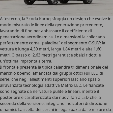
All’esterno, la
Skoda Karoq sfoggia un design
che evolve in
modo misurato le linee della generazione precedente,
lavorando di fino per abbassare il coefficiente di
penetrazione aerodinamica. Le dimensioni la collocano
perfettamente come “paladina” del segmento C-SUV:
la
vettura è lunga 4,39 metri
, larga 1,84 metri e alta 1,60
metri. Il passo di 2,63 metri garantisce sbalzi ridotti e
un'ottima impronta a terra.
Il frontale presenta la tipica calandra tridimensionale del
marchio boemo, affiancata dai
gruppi ottici Full LED di
serie
, che negli allestimenti superiori lasciano spazio
all'avanzata tecnologia adattiva Matrix LED. Le fiancate
sono segnate da nervature pulite e lineari, mentre il
posteriore è caratterizzato dai nuovi fari a LED che, a
seconda della versione, integrano indicatori di direzione
dinamici. La scelta dei cerchi in lega spazia dalle misure da