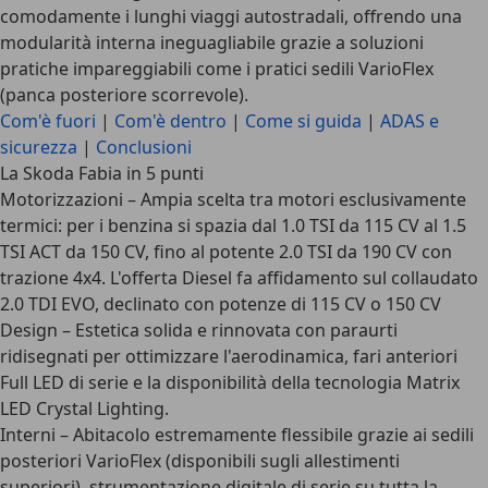
comodamente i lunghi viaggi autostradali, offrendo una
modularità interna ineguagliabile grazie a soluzioni
pratiche impareggiabili come i pratici sedili VarioFlex
(panca posteriore scorrevole).
Com'è fuori
|
Com'è dentro
|
Come si guida
|
ADAS e
sicurezza
|
Conclusioni
La Skoda Fabia in 5 punti
Motorizzazioni
– Ampia scelta tra motori esclusivamente
termici: per i benzina si spazia dal 1.0 TSI da 115 CV al 1.5
TSI ACT da 150 CV, fino al potente 2.0 TSI da 190 CV con
trazione 4x4. L'offerta Diesel fa affidamento sul collaudato
2.0 TDI EVO, declinato con potenze di 115 CV o 150 CV
Design
– Estetica solida e rinnovata con paraurti
ridisegnati per ottimizzare l'aerodinamica, fari anteriori
Full LED di serie e la disponibilità della tecnologia Matrix
LED Crystal Lighting.
Interni
– Abitacolo estremamente flessibile grazie ai sedili
posteriori VarioFlex (disponibili sugli allestimenti
superiori), strumentazione digitale di serie su tutta la