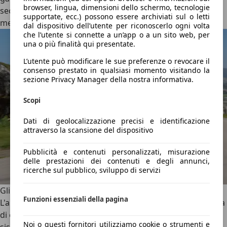
browser, lingua, dimensioni dello schermo, tecnologie
secondi) e consumi omologati contenuti, registrando
supportate, ecc.) possono essere archiviati sul o letti
medie tra i 5,5 e i 5,9 litri per 100 km nel ciclo misto WLTP.
dal dispositivo dell’utente per riconoscerlo ogni volta
che l’utente si connette a un’app o a un sito web, per
una o più finalità qui presentate.
L’utente può modificare le sue preferenze o revocare il
consenso prestato in qualsiasi momento visitando la
sezione Privacy Manager della nostra informativa.
Scopi
Dati di geolocalizzazione precisi e identificazione
attraverso la scansione del dispositivo
Pubblicità e contenuti personalizzati, misurazione
delle prestazioni dei contenuti e degli annunci,
ricerche sul pubblico, sviluppo di servizi
Gli ADAS e la sicurezza
Funzioni essenziali della pagina
L'architettura elettronica della Karoq ha permesso a Skoda
di equipaggiare il proprio SUV con un'avanzata suite di
Noi o questi fornitori utilizziamo cookie o strumenti e