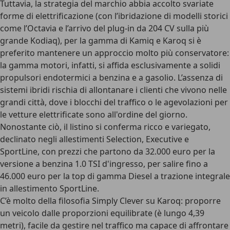
Tuttavia, la strategia del marchio abbia accolto svariate
forme di elettrificazione (con l’ibridazione di modelli storici
come l’Octavia e l’arrivo del plug-in da 204 CV sulla più
grande Kodiaq), per la gamma di Kamiq e Karoq si è
preferito mantenere un approccio molto più conservatore:
la gamma motori, infatti, si affida esclusivamente a solidi
propulsori endotermici a benzina e a gasolio. L’
assenza di
sistemi ibridi
rischia di allontanare i clienti che vivono nelle
grandi città, dove i blocchi del traffico o le agevolazioni per
le vetture elettrificate sono all'ordine del giorno.
Nonostante ciò, il listino si conferma ricco e variegato,
declinato negli allestimenti Selection, Executive e
SportLine, con
prezzi che partono da 32.000 euro
per la
versione a benzina 1.0 TSI d'ingresso, per salire fino a
46.000 euro
per la top di gamma Diesel a trazione integrale
in allestimento SportLine.
C’è molto della
filosofia Simply Clever
su Karoq: proporre
un veicolo dalle proporzioni equilibrate (è lungo 4,39
metri), facile da gestire nel traffico ma capace di affrontare