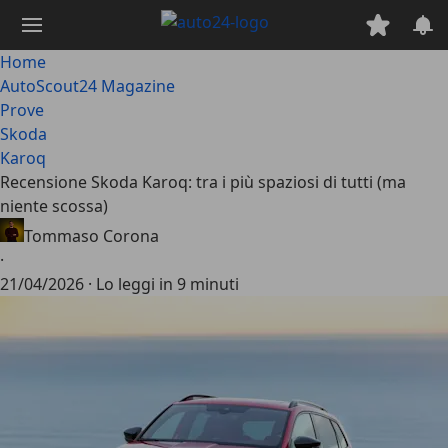
Passa
al
contenuto
Home
principale
AutoScout24 Magazine
Prove
Skoda
Karoq
Recensione Skoda Karoq: tra i più spaziosi di tutti (ma
niente scossa)
Tommaso Corona
·
21/04/2026
·
Lo leggi in 9 minuti