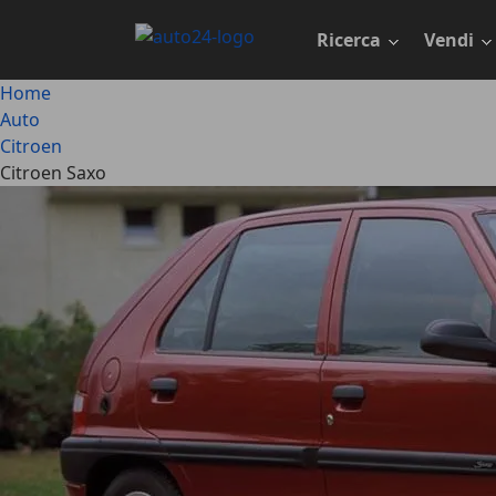
Passa
al
Ricerca
Vendi
contenuto
principale
Home
Auto
Citroen
Citroen Saxo