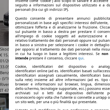
insieme come “cookie”) allo scopo di salvare e accedere 
seguito a informazioni sul dispositivo utilizzato e a da
personali (tra cui gli indirizzi IP).
Questo consente di presentare annunci pubblicita
personalizzati in base agli specifici interessi dell’utente, 
ottimizzare l’offerta e di analizzarne la fruizione. Clicca
sul pulsante in basso a destra per prestare il consen
all’impiego di cookie soggetti ad autorizzazione e 
relativo trattamento dei dati personali oppure sul pulsan
in basso a sinistra per selezionare i cookie in dettaglio
Skoda Scala
1.0 tsi ambition 110cv dsg
per opporsi al trattamento dei dati personali nella misu
in cui ha luogo in base a legittimi interessi. Se
non 
€ 15.800
intende
prestare il consenso, cliccare
qui
.
01/2022
33.058 km
Cookie, identificatori del dispositivo o analog
identificatori online (ad es. identificatori basati sull’access
Benzina
identificatori assegnati casualmente, identificatori basa
- (l/100 km)
sulla rete) insieme ad altre informazioni (ad es. tipo 
Rivenditore
browser e informazioni sul browser, lingua, dimensio
dello schermo, tecnologie supportate, ecc.) possono esse
IT 47921
Rimini - Rn
archiviati sul o letti dal dispositivo dell’utente p
riconoscerlo ogni volta che l’utente si connette a un’app o
un sito web, per una o più finalità qui presentate.