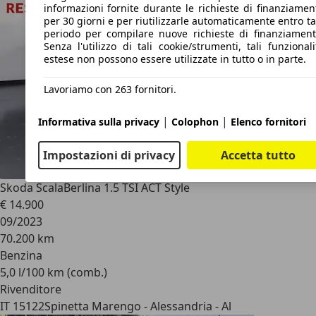
informazioni fornite durante le richieste di finanziamen
per 30 giorni e per riutilizzarle automaticamente entro ta
periodo per compilare nuove richieste di finanziament
Senza l'utilizzo di tali cookie/strumenti, tali funzionali
estese non possono essere utilizzate in tutto o in parte.
Lavoriamo con 263 fornitori.
|
|
Informativa sulla privacy
Colophon
Elenco fornitori
Impostazioni di privacy
Accetta tutto
Skoda Scala
Berlina 1.5 TSI ACT Style
€ 14.900
09/2023
70.200 km
Benzina
5,0 l/100 km (comb.)
Rivenditore
IT 15122
Spinetta Marengo - Alessandria - Al