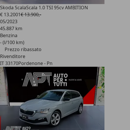
Skoda Scala
Scala 1.0 TSI 95cv AMBITION
€ 13.200
1
€ 13.900,-
05/2023
45.887 km
Benzina
- (l/100 km)
Prezzo ribassato
Rivenditore
IT 33170
Pordenone - Pn