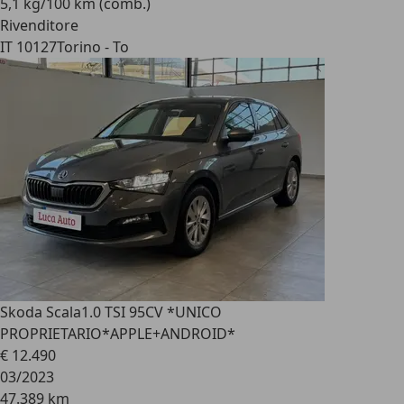
5,1 kg/100 km (comb.)
Rivenditore
IT 10127
Torino - To
Skoda Scala
1.0 TSI 95CV *UNICO
PROPRIETARIO*APPLE+ANDROID*
€ 12.490
03/2023
47.389 km