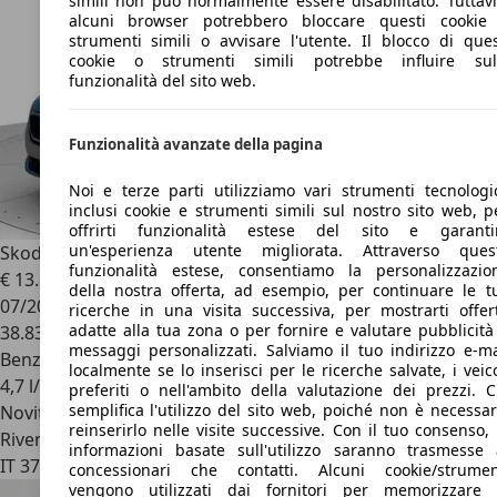
simili non può normalmente essere disabilitato. Tuttavi
alcuni browser potrebbero bloccare questi cookie
strumenti simili o avvisare l'utente. Il blocco di ques
cookie o strumenti simili potrebbe influire sul
funzionalità del sito web.
Funzionalità avanzate della pagina
Noi e terze parti utilizziamo vari strumenti tecnologic
inclusi cookie e strumenti simili sul nostro sito web, p
offrirti funzionalità estese del sito e garanti
un'esperienza utente migliorata. Attraverso ques
Skoda Scala
1.0 tsi Style 110cv
funzionalità estese, consentiamo la personalizzazio
€ 13.800
1
della nostra offerta, ad esempio, per continuare le t
07/2023
ricerche in una visita successiva, per mostrarti offer
adatte alla tua zona o per fornire e valutare pubblicità
38.838 km
messaggi personalizzati. Salviamo il tuo indirizzo e-ma
Benzina
localmente se lo inserisci per le ricerche salvate, i veico
4,7 l/100 km (comb.)
preferiti o nell'ambito della valutazione dei prezzi. C
semplifica l'utilizzo del sito web, poiché non è necessar
Novità
reinserirlo nelle visite successive. Con il tuo consenso, 
Rivenditore
informazioni basate sull'utilizzo saranno trasmesse 
IT 37045
Legnago
concessionari che contatti. Alcuni cookie/strumen
vengono utilizzati dai fornitori per memorizzare 