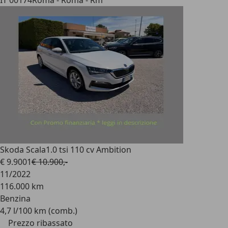
IT 00174
Roma - Roma - Rm
Skoda Scala
1.0 tsi 110 cv Ambition
€ 9.900
1
€ 10.900,-
11/2022
116.000 km
Benzina
4,7 l/100 km (comb.)
Prezzo ribassato