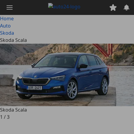
Passa
al
contenuto
Home
principale
Auto
Skoda
Skoda Scala
Skoda Scala
1
/
3