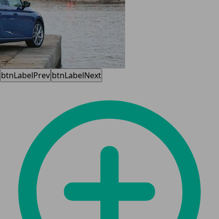
btnLabelPrev
btnLabelNext