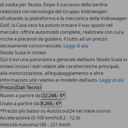
di svolta per Skoda. Dopo il successo della berlina
realizzata con tecnologia del Gruppo Volkswagen
sfruttando la piattaforma e la meccanica della Volkswagen
Golf, la Casa ceca ha potuto trovare il suo spazio nel
mercato: offrire automobili complete, realizzate con cura,
ricche e piacevoli da guidare, il tutto ad un prezzo
decisamente concorrenziale.
Leggi di più
Skoda Scala in sintesi
Qui trovi una panoramica generale dell’auto Skoda Scala in
sintesi inclusi i dati relativi alle caratteristiche principali,
alla motorizzazione, all’equipaggiamento e altre
informazioni utili relative al modello dell’auto.
Leggi di più
Prezzo
Dati Tecnici
Nuovo a partire da
:
22.248,- €*
Usato a partire da
:
8.266,- €*
*Prezzo più basso su AutoScout24 nel mese scorso
Accelerazione (0-100 km/h)
:
8.2 - 12.3s
Velocità massima
:
185 - 221 km/h