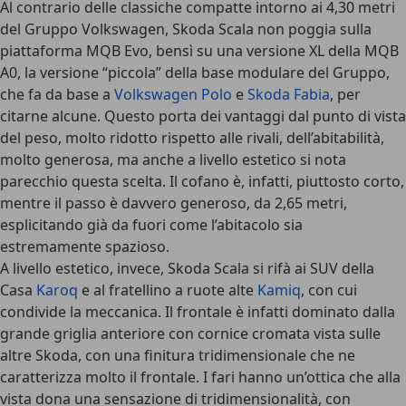
Al contrario delle classiche compatte intorno ai 4,30 metri
del Gruppo Volkswagen, Skoda Scala non poggia sulla
piattaforma MQB Evo, bensì su una versione XL della MQB
A0, la versione “piccola” della base modulare del Gruppo,
che fa da base a
Volkswagen Polo
e
Skoda Fabia
, per
citarne alcune. Questo porta dei vantaggi dal punto di vista
del peso, molto ridotto rispetto alle rivali, dell’abitabilità,
molto generosa, ma anche a livello estetico si nota
parecchio questa scelta. Il cofano è, infatti, piuttosto corto,
mentre il passo è davvero generoso, da 2,65 metri,
esplicitando già da fuori come l’abitacolo sia
estremamente spazioso.
A livello estetico, invece, Skoda Scala si rifà ai SUV della
Casa
Karoq
e al fratellino a ruote alte
Kamiq
, con cui
condivide la meccanica. Il frontale è infatti dominato dalla
grande griglia anteriore con cornice cromata vista sulle
altre Skoda, con una finitura tridimensionale che ne
caratterizza molto il frontale. I fari hanno un’ottica che alla
vista dona una sensazione di tridimensionalità, con