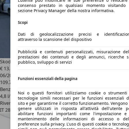
L’utente può modificare le sue preferenze o revocare 
consenso prestato in qualsiasi momento visitando 
sezione Privacy Manager della nostra informativa.
Scopi
Dati di geolocalizzazione precisi e identificazio
attraverso la scansione del dispositivo
Pubblicità e contenuti personalizzati, misurazione del
prestazioni dei contenuti e degli annunci, ricerche s
Skoda Scala
Scala 1.0 TSI 110 CV Ambition
pubblico, sviluppo di servizi
€ 13.800
06/2022
Funzioni essenziali della pagina
109.700 km
Benzina
Noi o questi fornitori utilizziamo cookie o strumenti
4,8 l/100 km (comb.)
tecnologie simili necessari per le funzioni essenziali d
Rivenditore
sito e per garantirne il corretto funzionamento. Vengono 
genere utilizzati in risposta all'attività dell'utente p
IT 28887
Omegna - Verbania - Vb
abilitare funzioni importanti come l'impostazione e 
mantenimento delle informazioni di accesso o del
preferenze sulla privacy. L'uso di questi cookie o tecnolog