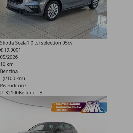
Skoda Scala
1.0 tsi selection 95cv
€ 19.900
1
05/2026
10 km
Benzina
- (l/100 km)
Rivenditore
IT 32100
Belluno - Bl