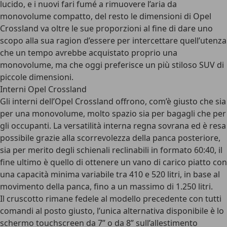
lucido, e i nuovi fari fumé a rimuovere l’aria da
monovolume compatto, del resto le dimensioni di Opel
Crossland va oltre le sue proporzioni al fine di dare uno
scopo alla sua ragion d’essere per intercettare quell’utenza
che un tempo avrebbe acquistato proprio una
monovolume, ma che oggi preferisce un più stiloso SUV di
piccole dimensioni.
Interni Opel Crossland
Gli
interni dell’Opel Crossland
offrono, com’è giusto che sia
per una monovolume, molto spazio sia per bagagli che per
gli occupanti. La versatilità interna regna sovrana ed è resa
possibile grazie alla scorrevolezza della panca posteriore,
sia per merito degli schienali reclinabili in formato 60:40, il
fine ultimo è quello di ottenere un vano di carico piatto con
una capacità minima variabile tra 410 e 520 litri, in base al
movimento della panca, fino a un massimo di 1.250 litri.
Il cruscotto rimane fedele al modello precedente con tutti
comandi al posto giusto, l’unica alternativa disponibile è lo
schermo touchscreen da 7” o da 8” sull’allestimento