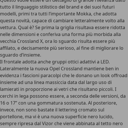
Questo vuole essere un dettaglio di grande rilevanza dato
tutto il linguaggio stilistico del brand e dei suoi futuri
modelli, primi tra tutti l’importante Mokka, che adotta
questa novità, capace di cambiare letteralmente volto alla
vettura. Qual è? Se prima la griglia risultava essere ridotta
nelle dimensioni e conferiva una forma più morbida alla
vecchia Crossland X, ora lo sguardo risulta essere più
affilato, e decisamente più serioso, al fine di migliorare lo
sguardo d’insieme.
Il frontale adotta anche gruppi ottici adattivi a LED.
Lateralmente la nuova Opel Crossland mantiene ben in
evidenza i fascioni paracolpi che le donano un look offroad
insieme ad una linea massiccia data dal largo uso di
lamierati in proporzione ai vetri che risultano piccoli. I
cerchi in lega possono essere, a seconda delle versioni, da
16 o 17” con una gommatura sostenuta. Al posteriore,
invece, non sono bastate il lettering cromato sul
portellone, ma vi è una nuova superficie nero lucido,
sempre ripresa dal Vizor che viene abbinata al tetto nero