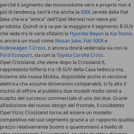
perché il segmento dei monovolume vero e proprio non è
più di tendenza, tant'è che anche la
500L
(erede della Fiat
Idea che era “amica” dell’Opel Meriva) non viene più
prodotta. Quindi ora va per la maggiore il segmento B-SUV
che vede tra le varie sfidanti la
Hyundai Bayon
la
Kia Stonic
,
o ancora un must come
Nissan Juke
,
Fiat 500X
e
Volkswagen T-Cross
, o ancora dovrà vedersela sia con la
Ford Ecosport
, sia con la
Toyota Corolla Cross
.
Opel Crossland, che viene dopo la Crossland X,
rappresenta l’offerta tra i B-SUV della Casa tedesca ma,
insieme alla nuova Mokka, disponibile anche in versione
elettrica che assume dimensioni comparabili, si fa alto il
rischio di offrire al pubblico due modelli molto simili a
scapito del successo commerciale di uno dei due. Grazie
all’adozione del nuovo design del frontale, il cosiddetto
Opel Vizor, Crossland torna ad essere un modello
competitivo nel suo segmento grazie a un rapporto qualità
prezzo relativamente buono o quantomeno a livello di