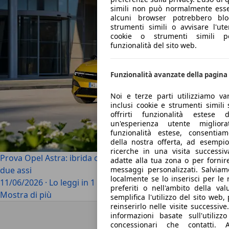
simili non può normalmente essere
alcuni browser potrebbero blo
strumenti simili o avvisare l'ute
cookie o strumenti simili po
funzionalità del sito web.
Funzionalità avanzate della pagina
Noi e terze parti utilizziamo var
inclusi cookie e strumenti simili
offrirti funzionalità estese
un'esperienza utente migliora
funzionalità estese, consentia
della nostra offerta, ad esempio
ricerche in una visita successiv
Prova Opel Astra: ibrida o Diesel? La compatta tedesca cala
adatte alla tua zona o per fornir
messaggi personalizzati. Salviamo
due assi
localmente se lo inserisci per le r
11/06/2026
·
Lo leggi in 1 minuti
preferiti o nell'ambito della val
Mostra di più
semplifica l'utilizzo del sito web
reinserirlo nelle visite successiv
Torna su
informazioni basate sull'utiliz
concessionari che contatti. A