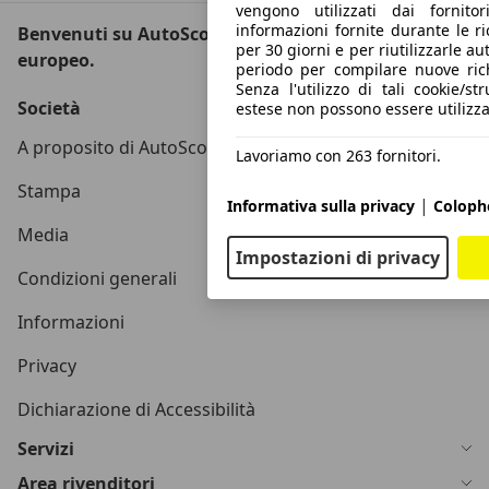
vengono utilizzati dai fornit
informazioni fornite durante le r
Benvenuti su AutoScout24, il mercato auto
per 30 giorni e per riutilizzarle 
europeo.
periodo per compilare nuove rich
Senza l'utilizzo di tali cookie/st
Società
estese non possono essere utilizzat
A proposito di AutoScout24
Lavoriamo con 263 fornitori.
Stampa
|
Informativa sulla privacy
Coloph
Media
Impostazioni di privacy
Condizioni generali
Informazioni
Privacy
Dichiarazione di Accessibilità
Servizi
Area rivenditori