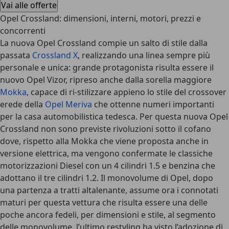
Vai alle offerte
Opel Crossland: dimensioni, interni, motori, prezzi e
concorrenti
La nuova
Opel Crossland
compie un salto di stile dalla
passata
Crossland X
, realizzando una linea sempre più
personale e unica: grande protagonista risulta essere il
nuovo Opel Vizor, ripreso anche dalla sorella maggiore
Mokka
, capace di ri-stilizzare appieno lo stile del crossover
erede della
Opel Meriva
che ottenne numeri importanti
per la casa automobilistica tedesca. Per questa nuova Opel
Crossland non sono previste rivoluzioni sotto il cofano
dove, rispetto alla Mokka che viene proposta anche in
versione elettrica, ma vengono confermate le classiche
motorizzazioni Diesel con un 4 cilindri 1.5 e benzina che
adottano il tre cilindri 1.2. Il monovolume di Opel, dopo
una partenza a tratti altalenante, assume ora i connotati
maturi per questa vettura che risulta essere una delle
poche ancora fedeli, per dimensioni e stile, al segmento
delle monovolume, l’ultimo restyling ha visto l’adozione di