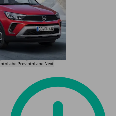
btnLabelPrev
btnLabelNext