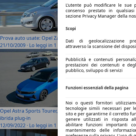
L’utente può modificare le sue p
consenso prestato in qualsias
sezione Privacy Manager della nos
Scopi
Prova auto usate: Opel Zafira – Opel Zafira
Dati di geolocalizzazione pre
21/10/2009
·
Lo leggi in 1 minuti
attraverso la scansione del disposi
Pubblicità e contenuti personali
prestazioni dei contenuti e degl
pubblico, sviluppo di servizi
Funzioni essenziali della pagina
Noi o questi fornitori utilizzia
tecnologie simili necessari per l
Opel Astra Sports Tourer, la wagon compatta è anche
sito e per garantirne il corretto 
ibrida plug-in
genere utilizzati in risposta all
abilitare funzioni importanti c
12/09/2022
·
Lo leggi in 1 minuti
mantenimento delle informazio
preferenze sulla privacy. L'uso di 