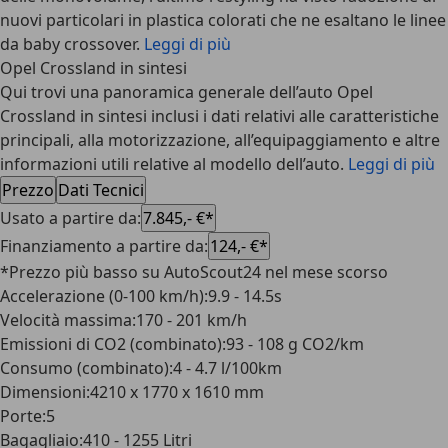
nuovi particolari in plastica colorati che ne esaltano le linee
da baby crossover.
Leggi di più
Opel Crossland in sintesi
Qui trovi una panoramica generale dell’auto Opel
Crossland in sintesi inclusi i dati relativi alle caratteristiche
principali, alla motorizzazione, all’equipaggiamento e altre
informazioni utili relative al modello dell’auto.
Leggi di più
Prezzo
Dati Tecnici
Usato a partire da
:
7.845,- €*
Finanziamento a partire da
:
124,- €*
*Prezzo più basso su AutoScout24 nel mese scorso
Accelerazione (0-100 km/h)
:
9.9 - 14.5s
Velocità massima
:
170 - 201 km/h
Emissioni di CO2 (combinato)
:
93 - 108 g CO2/km
Consumo (combinato)
:
4 - 4.7 l/100km
Dimensioni
:
4210 x 1770 x 1610 mm
Porte
:
5
Bagagliaio
:
410 - 1255 Litri