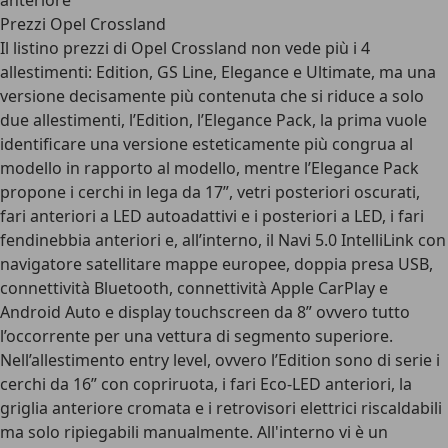
anteriore
Prezzi Opel Crossland
Il
listino prezzi di Opel Crossland
non vede più i 4
allestimenti: Edition, GS Line, Elegance e Ultimate, ma una
versione decisamente più contenuta che si riduce a solo
due allestimenti, l’Edition, l’Elegance Pack, la prima vuole
identificare una versione esteticamente più congrua al
modello in rapporto al modello, mentre l’Elegance Pack
propone i cerchi in lega da 17”, vetri posteriori oscurati,
fari anteriori a LED autoadattivi e i posteriori a LED, i fari
fendinebbia anteriori e, all’interno, il Navi 5.0 IntelliLink con
navigatore satellitare mappe europee, doppia presa USB,
connettività Bluetooth, connettività Apple CarPlay e
Android Auto e display touchscreen da 8” ovvero tutto
l’occorrente per una vettura di segmento superiore.
Nell’allestimento entry level, ovvero l’Edition sono di serie i
cerchi da 16” con copriruota, i fari Eco-LED anteriori, la
griglia anteriore cromata e i retrovisori elettrici riscaldabili
ma solo ripiegabili manualmente. All'interno vi è un