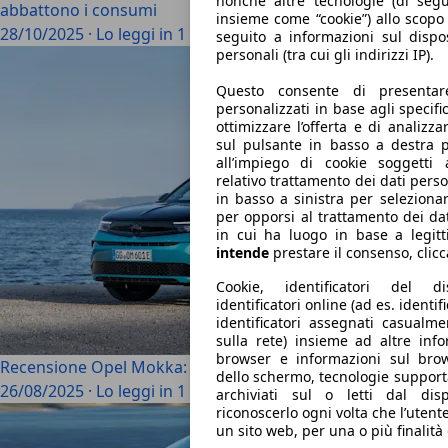
nonché altre tecnologie (di segu
abbattono i consumi
insieme come “cookie”) allo scopo
28/10/2025
·
Lo leggi in 1 minuti
seguito a informazioni sul dispos
personali (tra cui gli indirizzi IP).
Questo consente di presentare
personalizzati in base agli specific
ottimizzare l’offerta e di analizza
sul pulsante in basso a destra p
all’impiego di cookie soggetti
relativo trattamento dei dati pers
in basso a sinistra per selezionar
per opporsi al trattamento dei da
in cui ha luogo in base a legitt
intende
prestare il consenso, clic
Cookie, identificatori del d
identificatori online (ad es. identif
identificatori assegnati casualmen
sulla rete) insieme ad altre info
browser e informazioni sul brow
Recensione Opel Mokka: com’è fatta, pro e contro
dello schermo, tecnologie support
26/08/2025
·
Lo leggi in 1 minuti
archiviati sul o letti dal disp
riconoscerlo ogni volta che l’utent
un sito web, per una o più finalità