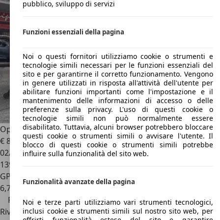
pubblico, sviluppo di servizi
Funzioni essenziali della pagina
Noi o questi fornitori utilizziamo cookie o strumenti e
tecnologie simili necessari per le funzioni essenziali del
sito e per garantirne il corretto funzionamento. Vengono
in genere utilizzati in risposta all'attività dell'utente per
abilitare funzioni importanti come l'impostazione e il
mantenimento delle informazioni di accesso o delle
preferenze sulla privacy. L'uso di questi cookie o
tecnologie simili non può normalmente essere
disabilitato. Tuttavia, alcuni browser potrebbero bloccare
Opel Mokka X
X 1.4 T GPL Tech 140 CV 4x2 Bus.
questi cookie o strumenti simili o avvisare l'utente. Il
€ 8.490
€ 8.990,-
blocco di questi cookie o strumenti simili potrebbe
02/2018
influire sulla funzionalità del sito web.
139.000 km
GPL
Funzionalità avanzate della pagina
6,7 l/100 km (comb.)
Prezzo ribassato
Noi e terze parti utilizziamo vari strumenti tecnologici,
inclusi cookie e strumenti simili sul nostro sito web, per
Rivenditore
offrirti funzionalità estese del sito e garantire