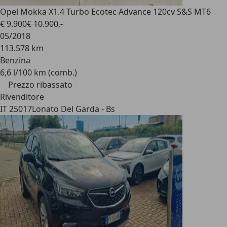
Opel Mokka X
1.4 Turbo Ecotec Advance 120cv S&S MT6
€ 9.900
€ 10.900,-
05/2018
113.578 km
Benzina
6,6 l/100 km (comb.)
Prezzo ribassato
Rivenditore
IT 25017
Lonato Del Garda - Bs