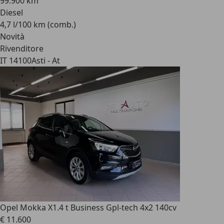
99.900 km
Diesel
4,7 l/100 km (comb.)
Novità
Rivenditore
IT 14100
Asti - At
Opel Mokka X
1.4 t Business Gpl-tech 4x2 140cv
€ 11.600