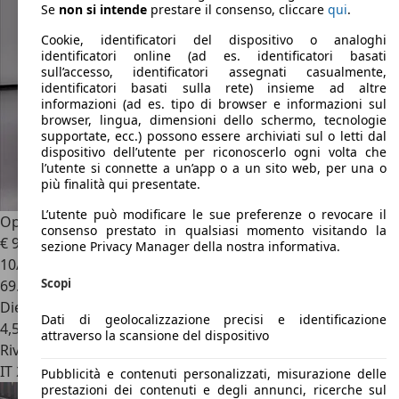
Se
non si intende
prestare il consenso, cliccare
qui
.
Cookie, identificatori del dispositivo o analoghi
identificatori online (ad es. identificatori basati
sull’accesso, identificatori assegnati casualmente,
identificatori basati sulla rete) insieme ad altre
informazioni (ad es. tipo di browser e informazioni sul
browser, lingua, dimensioni dello schermo, tecnologie
supportate, ecc.) possono essere archiviati sul o letti dal
dispositivo dell’utente per riconoscerlo ogni volta che
l’utente si connette a un’app o a un sito web, per una o
più finalità qui presentate.
L’utente può modificare le sue preferenze o revocare il
Opel Mokka X
1.6 cdti advance s&s 4x4 136cv
consenso prestato in qualsiasi momento visitando la
€ 9.400
sezione Privacy Manager della nostra informativa.
10/2017
Scopi
69.200 km
Diesel
Dati di geolocalizzazione precisi e identificazione
4,5 l/100 km (comb.)
attraverso la scansione del dispositivo
Rivenditore
IT 27051
Cava Manara - Pavia -pv
Pubblicità e contenuti personalizzati, misurazione delle
prestazioni dei contenuti e degli annunci, ricerche sul