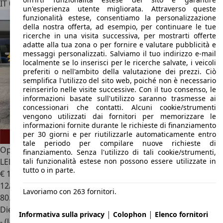
IT 00013
Fonte Nuova - Roma - Rm
un'esperienza utente migliorata. Attraverso queste
funzionalità estese, consentiamo la personalizzazione
della nostra offerta, ad esempio, per continuare le tue
ricerche in una visita successiva, per mostrarti offerte
adatte alla tua zona o per fornire e valutare pubblicità e
messaggi personalizzati. Salviamo il tuo indirizzo e-mail
localmente se lo inserisci per le ricerche salvate, i veicoli
preferiti o nell'ambito della valutazione dei prezzi. Ciò
semplifica l'utilizzo del sito web, poiché non è necessario
reinserirlo nelle visite successive. Con il tuo consenso, le
informazioni basate sull'utilizzo saranno trasmesse ai
concessionari che contatti. Alcuni cookie/strumenti
vengono utilizzati dai fornitori per memorizzare le
informazioni fornite durante le richieste di finanziamento
per 30 giorni e per riutilizzarle automaticamente entro
tale periodo per compilare nuove richieste di
Opel Mokka X
1.6 CDTI Ecotec 136cv 4x4 Innovation
finanziamento. Senza l'utilizzo di tali cookie/strumenti,
tali funzionalità estese non possono essere utilizzate in
LED+NAVI+CAMERA+18"
tutto o in parte.
€ 10.900
12/2018
Lavoriamo con 263 fornitori.
80.822 km
Diesel
|
|
Informativa sulla privacy
Colophon
Elenco fornitori
- (l/100 km)