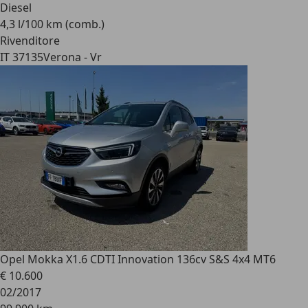
Diesel
4,3 l/100 km (comb.)
Rivenditore
IT 37135
Verona - Vr
Opel Mokka X
1.6 CDTI Innovation 136cv S&S 4x4 MT6
€ 10.600
02/2017