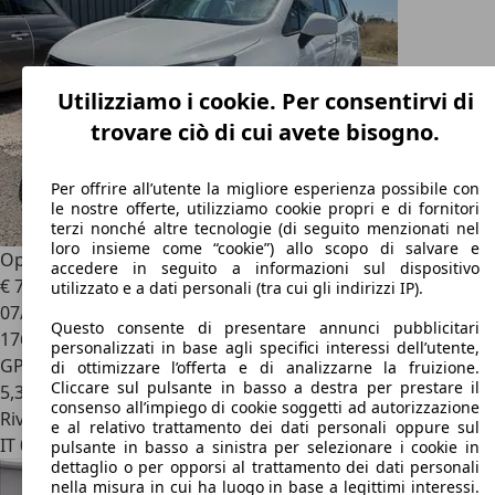
Utilizziamo i cookie. Per consentirvi di
trovare ciò di cui avete bisogno.
Per offrire all’utente la migliore esperienza possibile con
le nostre offerte, utilizziamo cookie propri e di fornitori
terzi nonché altre tecnologie (di seguito menzionati nel
loro insieme come “cookie”) allo scopo di salvare e
Opel Mokka X
Mokka X 1.4 t Advance Gpl-tech 4x2 140cv
accedere in seguito a informazioni sul dispositivo
€ 7.300
utilizzato e a dati personali (tra cui gli indirizzi IP).
07/2017
Questo consente di presentare annunci pubblicitari
176.000 km
personalizzati in base agli specifici interessi dell’utente,
GPL
di ottimizzare l’offerta e di analizzarne la fruizione.
Cliccare sul pulsante in basso a destra per prestare il
5,3 l/100 km (comb.)
consenso all’impiego di cookie soggetti ad autorizzazione
Rivenditore
e al relativo trattamento dei dati personali oppure sul
IT 00188
Roma - Rm
pulsante in basso a sinistra per selezionare i cookie in
dettaglio o per opporsi al trattamento dei dati personali
nella misura in cui ha luogo in base a legittimi interessi.