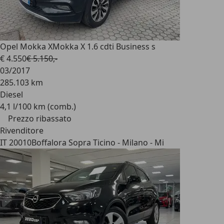
Opel Mokka X
Mokka X 1.6 cdti Business s
€ 4.550
€ 5.150,-
03/2017
285.103 km
Diesel
4,1 l/100 km (comb.)
Prezzo ribassato
Rivenditore
IT 20010
Boffalora Sopra Ticino - Milano - Mi