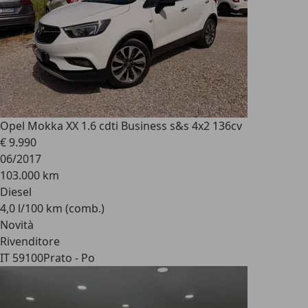
Opel Mokka X
X 1.6 cdti Business s&s 4x2 136cv
€ 9.990
06/2017
103.000 km
Diesel
4,0 l/100 km (comb.)
Novità
Rivenditore
IT 59100
Prato - Po