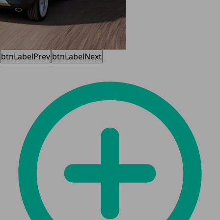
btnLabelPrev
btnLabelNext