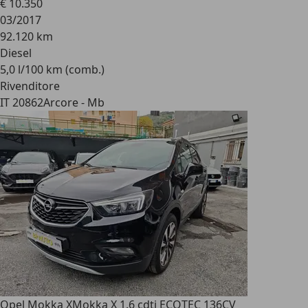
€ 10.350
03/2017
92.120 km
Diesel
5,0 l/100 km (comb.)
Rivenditore
IT 20862
Arcore - Mb
Opel Mokka X
Mokka X 1.6 cdti ECOTEC 136CV