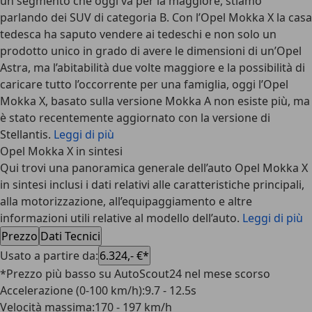
un segmento che oggi va per la maggiore, stiamo
parlando dei SUV di categoria B. Con l’Opel Mokka X la casa
tedesca ha saputo vendere ai tedeschi e non solo un
prodotto unico in grado di avere le dimensioni di un’Opel
Astra, ma l’abitabilità due volte maggiore e la possibilità di
caricare tutto l’occorrente per una famiglia, oggi l’Opel
Mokka X, basato sulla versione Mokka A non esiste più, ma
è stato recentemente aggiornato con la versione di
Stellantis.
Leggi di più
Opel Mokka X in sintesi
Qui trovi una panoramica generale dell’auto Opel Mokka X
in sintesi inclusi i dati relativi alle caratteristiche principali,
alla motorizzazione, all’equipaggiamento e altre
informazioni utili relative al modello dell’auto.
Leggi di più
Prezzo
Dati Tecnici
Usato a partire da
:
6.324,- €*
*Prezzo più basso su AutoScout24 nel mese scorso
Accelerazione (0-100 km/h)
:
9.7 - 12.5s
Velocità massima
:
170 - 197 km/h