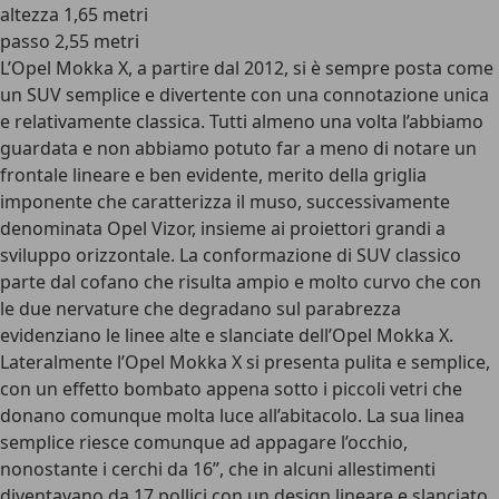
altezza 1,65 metri
passo 2,55 metri
L’Opel Mokka X, a partire dal 2012, si è sempre posta come
un SUV semplice e divertente con una connotazione unica
e relativamente classica. Tutti almeno una volta l’abbiamo
guardata e non abbiamo potuto far a meno di notare un
frontale lineare e ben evidente, merito della griglia
imponente che caratterizza il muso, successivamente
denominata Opel Vizor, insieme ai proiettori grandi a
sviluppo orizzontale. La conformazione di SUV classico
parte dal cofano che risulta ampio e molto curvo che con
le due nervature che degradano sul parabrezza
evidenziano le linee alte e slanciate dell’Opel Mokka X.
Lateralmente l’Opel Mokka X si presenta pulita e semplice,
con un effetto bombato appena sotto i piccoli vetri che
donano comunque molta luce all’abitacolo. La sua linea
semplice riesce comunque ad appagare l’occhio,
nonostante i cerchi da 16”, che in alcuni allestimenti
diventavano da 17 pollici con un design lineare e slanciato