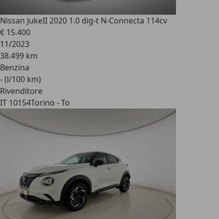
Nissan Juke
II 2020 1.0 dig-t N-Connecta 114cv
€ 15.400
11/2023
38.499 km
Benzina
- (l/100 km)
Rivenditore
IT 10154
Torino - To