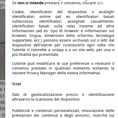
Se
non si intende
prestare il consenso, cliccare
qui
.
IT 00173
Roma - Rm
Cookie, identificatori del dispositivo o analoghi
identificatori online (ad es. identificatori basati
sull’accesso, identificatori assegnati casualmente,
identificatori basati sulla rete) insieme ad altre
informazioni (ad es. tipo di browser e informazioni sul
browser, lingua, dimensioni dello schermo, tecnologie
supportate, ecc.) possono essere archiviati sul o letti dal
dispositivo dell’utente per riconoscerlo ogni volta che
l’utente si connette a un’app o a un sito web, per una o
più finalità qui presentate.
L’utente può modificare le sue preferenze o revocare il
consenso prestato in qualsiasi momento visitando la
sezione Privacy Manager della nostra informativa.
Nissan Juke
Juke II 1.6 hev N-Connecta FULL HYBRID
Scopi
€ 17.990
Dati di geolocalizzazione precisi e identificazione
01/2023
attraverso la scansione del dispositivo
48.300 km
Elettrica/Benzina
Pubblicità e contenuti personalizzati, misurazione delle
- (l/100 km)
prestazioni dei contenuti e degli annunci, ricerche sul