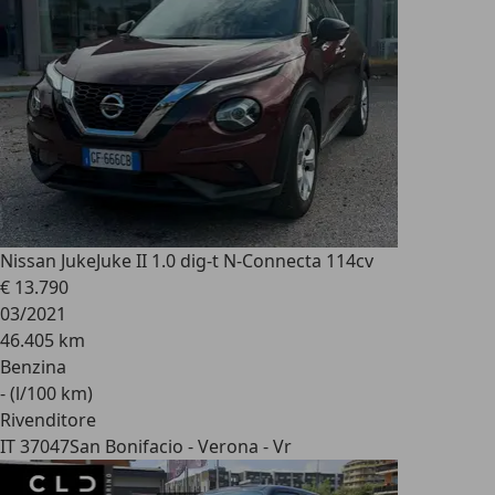
Nissan Juke
Juke II 1.0 dig-t N-Connecta 114cv
€ 13.790
03/2021
46.405 km
Benzina
- (l/100 km)
Rivenditore
IT 37047
San Bonifacio - Verona - Vr