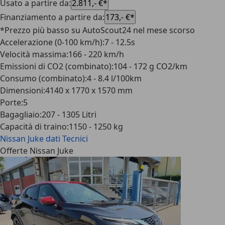
Usato a partire da
:
2.811,- €*
Finanziamento a partire da
:
173,- €*
*Prezzo più basso su AutoScout24 nel mese scorso
Accelerazione (0-100 km/h)
:
7 - 12.5s
Velocità massima
:
166 - 220 km/h
Emissioni di CO2 (combinato)
:
104 - 172 g CO2/km
Consumo (combinato)
:
4 - 8.4 l/100km
Dimensioni
:
4140 x 1770 x 1570 mm
Porte
:
5
Bagagliaio
:
207 - 1305 Litri
Capacità di traino
:
1150 - 1250 kg
Nissan Juke
dati Tecnici
Offerte Nissan Juke