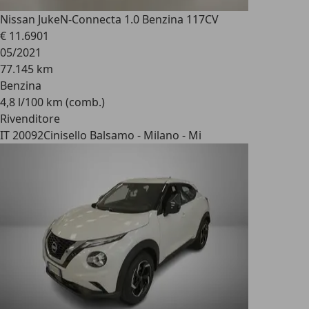
Nissan Juke
N-Connecta 1.0 Benzina 117CV
€ 11.690
1
05/2021
77.145 km
Benzina
4,8 l/100 km (comb.)
Rivenditore
IT 20092
Cinisello Balsamo - Milano - Mi