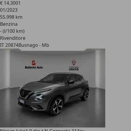
€ 14.300
1
01/2023
55.998 km
Benzina
- (l/100 km)
Rivenditore
IT 20874
Busnago - Mb