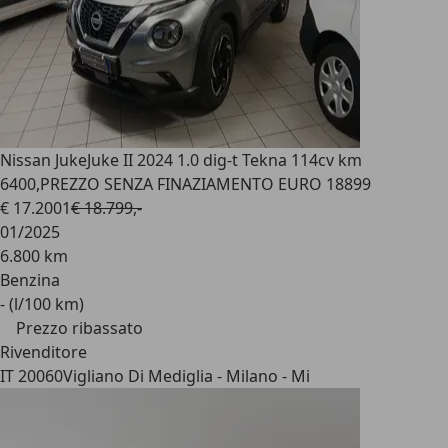
Nissan Juke
Juke II 2024 1.0 dig-t Tekna 114cv km
6400,PREZZO SENZA FINAZIAMENTO EURO 18899
€ 17.200
1
€ 18.799,-
01/2025
6.800 km
Benzina
- (l/100 km)
Prezzo ribassato
Rivenditore
IT 20060
Vigliano Di Mediglia - Milano - Mi