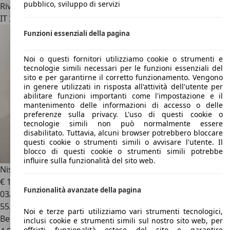
pubblico, sviluppo di servizi
Rivenditore
IT 36015
Schio - Vicenza - Vi
Funzioni essenziali della pagina
Noi o questi fornitori utilizziamo cookie o strumenti e
tecnologie simili necessari per le funzioni essenziali del
sito e per garantirne il corretto funzionamento. Vengono
in genere utilizzati in risposta all'attività dell'utente per
abilitare funzioni importanti come l'impostazione e il
mantenimento delle informazioni di accesso o delle
preferenze sulla privacy. L'uso di questi cookie o
tecnologie simili non può normalmente essere
disabilitato. Tuttavia, alcuni browser potrebbero bloccare
questi cookie o strumenti simili o avvisare l'utente. Il
blocco di questi cookie o strumenti simili potrebbe
influire sulla funzionalità del sito web.
Nissan Juke
N-Connecta DCT 1.0 Benzina 114CV
€ 12.390
1
Funzionalità avanzate della pagina
03/2021
55.651 km
Noi e terze parti utilizziamo vari strumenti tecnologici,
Benzina
inclusi cookie e strumenti simili sul nostro sito web, per
offrirti funzionalità estese del sito e garantire