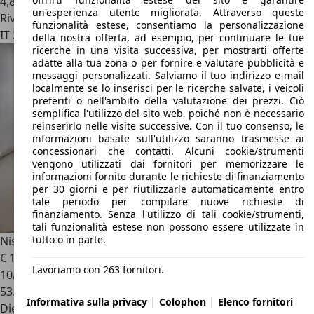
4,8 l/100 km (comb.)
un'esperienza utente migliorata. Attraverso queste
Rivenditore
funzionalità estese, consentiamo la personalizzazione
IT 20092
Cinisello Balsamo - Milano - Mi
della nostra offerta, ad esempio, per continuare le tue
ricerche in una visita successiva, per mostrarti offerte
adatte alla tua zona o per fornire e valutare pubblicità e
messaggi personalizzati. Salviamo il tuo indirizzo e-mail
localmente se lo inserisci per le ricerche salvate, i veicoli
preferiti o nell'ambito della valutazione dei prezzi. Ciò
semplifica l'utilizzo del sito web, poiché non è necessario
reinserirlo nelle visite successive. Con il tuo consenso, le
informazioni basate sull'utilizzo saranno trasmesse ai
concessionari che contatti. Alcuni cookie/strumenti
vengono utilizzati dai fornitori per memorizzare le
informazioni fornite durante le richieste di finanziamento
per 30 giorni e per riutilizzarle automaticamente entro
tale periodo per compilare nuove richieste di
finanziamento. Senza l'utilizzo di tali cookie/strumenti,
tali funzionalità estese non possono essere utilizzate in
tutto o in parte.
Nissan Juke
1.5 dCi N-Connecta
€ 12.900
Lavoriamo con 263 fornitori.
10/2018
53.000 km
|
|
Informativa sulla privacy
Colophon
Elenco fornitori
Diesel