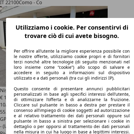
IT 22100
Como - Co
Utilizziamo i cookie. Per consentirvi di
trovare ciò di cui avete bisogno.
Per offrire all’utente la migliore esperienza possibile con
le nostre offerte, utilizziamo cookie propri e di fornitori
terzi nonché altre tecnologie (di seguito menzionati nel
loro insieme come “cookie”) allo scopo di salvare e
accedere in seguito a informazioni sul dispositivo
utilizzato e a dati personali (tra cui gli indirizzi IP).
Questo consente di presentare annunci pubblicitari
Nissan Juke
Juke 1.0 DIG-T 114 CV Tekna
personalizzati in base agli specifici interessi dell’utente,
€ 16.500
di ottimizzare l’offerta e di analizzarne la fruizione.
10/2021
Cliccare sul pulsante in basso a destra per prestare il
consenso all’impiego di cookie soggetti ad autorizzazione
55.754 km
e al relativo trattamento dei dati personali oppure sul
GPL
pulsante in basso a sinistra per selezionare i cookie in
- (l/100 km)
dettaglio o per opporsi al trattamento dei dati personali
nella misura in cui ha luogo in base a legittimi interessi.
Rivenditore