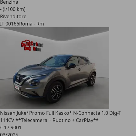
Benzina
- (l/100 km)
Rivenditore
IT 00166
Roma - Rm
Nissan Juke
*Promo Full Kasko* N-Connecta 1.0 Dig-T
114CV **Telecamera + Ruotino + CarPlay**
€ 17.900
1
03/2025