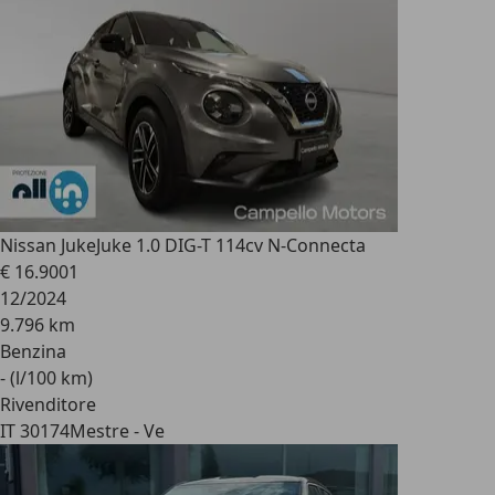
Nissan Juke
Juke 1.0 DIG-T 114cv N-Connecta
€ 16.900
1
12/2024
9.796 km
Benzina
- (l/100 km)
Rivenditore
IT 30174
Mestre - Ve