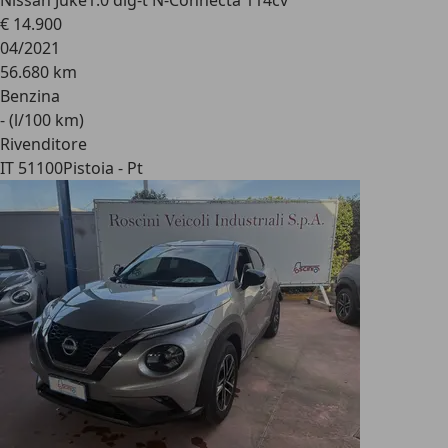
Nissan Juke
1.0 dig-t N-Connecta 114cv
€ 14.900
04/2021
56.680 km
Benzina
- (l/100 km)
Rivenditore
IT 51100
Pistoia - Pt