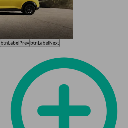
btnLabelPrev
btnLabelNext