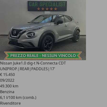
Nissan Juke
1.0 dig-t N-Connecta CDT
UNIPROP.|REAR|PADDLES|17'
€ 15.450
09/2022
49.300 km
Benzina
6,1 l/100 km (comb.)
Rivenditore