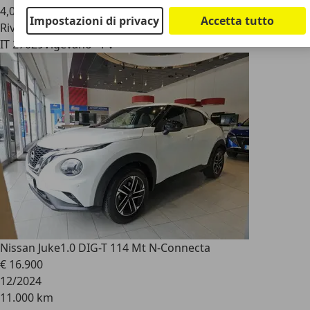
4,0 l/100 km (comb.)
Impostazioni di privacy
Accetta tutto
Rivenditore
IT 27029
Vigevano - Pv
Nissan Juke
1.0 DIG-T 114 Mt N-Connecta
€ 16.900
12/2024
11.000 km