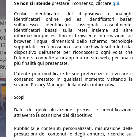
Se
non si intende
prestare il consenso, cliccare
qui
.
Cookie, identificatori del dispositivo o analoghi
identificatori online (ad es. identificatori basati
Mazda CX-3
1.8 business 2wd 115cv
sull’accesso, identificatori assegnati casualmente,
€ 10.900
identificatori basati sulla rete) insieme ad altre
informazioni (ad es. tipo di browser e informazioni sul
01/2019
browser, lingua, dimensioni dello schermo, tecnologie
130.000 km
supportate, ecc.) possono essere archiviati sul o letti dal
Diesel
dispositivo dell’utente per riconoscerlo ogni volta che
l’utente si connette a un’app o a un sito web, per una o
4,4 l/100 km (comb.)
più finalità qui presentate.
Rivenditore
L’utente può modificare le sue preferenze o revocare il
IT 27051
Cava Manara - Pavia -pv
consenso prestato in qualsiasi momento visitando la
sezione Privacy Manager della nostra informativa.
Scopi
Dati di geolocalizzazione precisi e identificazione
attraverso la scansione del dispositivo
Pubblicità e contenuti personalizzati, misurazione delle
prestazioni dei contenuti e degli annunci, ricerche sul