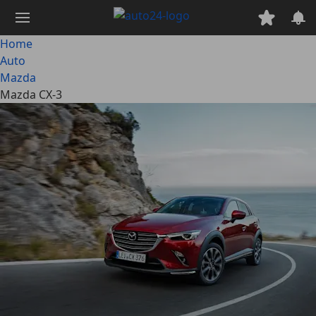
Passa
al
contenuto
Home
principale
Auto
Mazda
Mazda CX-3