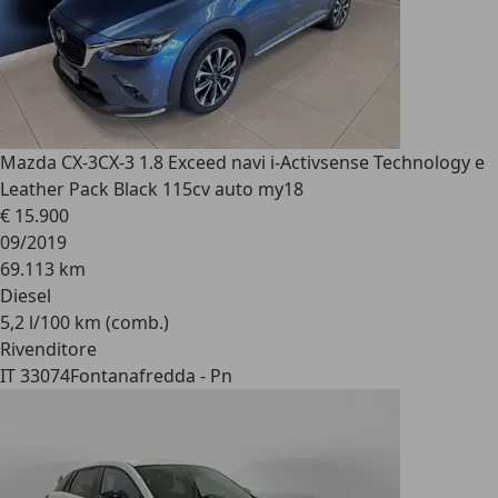
Mazda CX-3
CX-3 1.8 Exceed navi i-Activsense Technology e
Leather Pack Black 115cv auto my18
€ 15.900
09/2019
69.113 km
Diesel
5,2 l/100 km (comb.)
Rivenditore
IT 33074
Fontanafredda - Pn