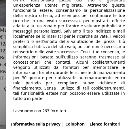
un'esperienza utente migliorata. Attraverso queste
funzionalità estese, consentiamo la personalizzazione
della nostra offerta, ad esempio, per continuare le tue
ricerche in una visita successiva, per mostrarti offerte
adatte alla tua zona o per fornire e valutare pubblicità e
Mazda CX-3
CX-3 2.0L Skyactiv-G AWD Exceed
messaggi personalizzati. Salviamo il tuo indirizzo e-mail
localmente se lo inserisci per le ricerche salvate, i veicoli
€ 11.999
preferiti o nell'ambito della valutazione dei prezzi. Ciò
12/2016
semplifica l'utilizzo del sito web, poiché non è necessario
127.000 km
reinserirlo nelle visite successive. Con il tuo consenso, le
informazioni basate sull'utilizzo saranno trasmesse ai
Benzina
concessionari che contatti. Alcuni cookie/strumenti
6,4 l/100 km (comb.)
vengono utilizzati dai fornitori per memorizzare le
Rivenditore
informazioni fornite durante le richieste di finanziamento
per 30 giorni e per riutilizzarle automaticamente entro
IT 42122
Reggio Emilia - Re
tale periodo per compilare nuove richieste di
finanziamento. Senza l'utilizzo di tali cookie/strumenti,
tali funzionalità estese non possono essere utilizzate in
tutto o in parte.
Lavoriamo con 263 fornitori.
|
|
Informativa sulla privacy
Colophon
Elenco fornitori