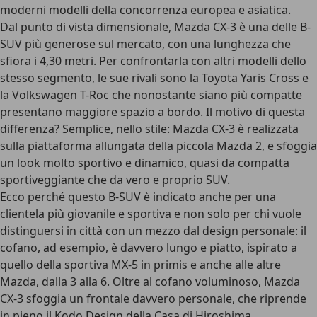
moderni modelli della concorrenza europea e asiatica.
Dal punto di vista dimensionale, Mazda CX-3 è una delle B-
SUV più generose sul mercato, con una lunghezza che
sfiora i 4,30 metri. Per confrontarla con
altri modelli
dello
stesso segmento, le sue rivali sono la Toyota Yaris Cross e
la Volkswagen T-Roc che nonostante siano più compatte
presentano maggiore spazio a bordo. Il motivo di questa
differenza? Semplice, nello stile: Mazda CX-3 è realizzata
sulla piattaforma allungata della piccola Mazda 2, e sfoggia
un look molto sportivo e dinamico, quasi da compatta
sportiveggiante che da vero e proprio SUV.
Ecco perché questo B-SUV è indicato anche per una
clientela più giovanile e sportiva
e non solo per chi vuole
distinguersi in città con un mezzo dal design personale: il
cofano, ad esempio, è davvero lungo e piatto, ispirato a
quello della sportiva MX-5 in primis e anche alle altre
Mazda, dalla 3 alla 6. Oltre al cofano voluminoso, Mazda
CX-3 sfoggia un frontale davvero personale, che riprende
in pieno il Kodo Design della
Casa di Hiroshima
.