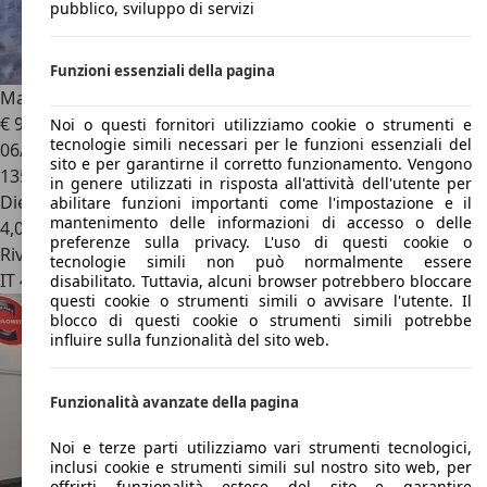
pubblico, sviluppo di servizi
Funzioni essenziali della pagina
Mazda CX-3
CX-3 1.5d Exceed 2wd 105cv
€ 9.700
Noi o questi fornitori utilizziamo cookie o strumenti e
tecnologie simili necessari per le funzioni essenziali del
06/2016
sito e per garantirne il corretto funzionamento. Vengono
135.000 km
in genere utilizzati in risposta all'attività dell'utente per
Diesel
abilitare funzioni importanti come l'impostazione e il
mantenimento delle informazioni di accesso o delle
4,0 l/100 km (comb.)
preferenze sulla privacy. L'uso di questi cookie o
Rivenditore
tecnologie simili non può normalmente essere
IT 40056
Località Calcara Valsamoggia - Bologna
disabilitato. Tuttavia, alcuni browser potrebbero bloccare
questi cookie o strumenti simili o avvisare l'utente. Il
blocco di questi cookie o strumenti simili potrebbe
influire sulla funzionalità del sito web.
Funzionalità avanzate della pagina
Noi e terze parti utilizziamo vari strumenti tecnologici,
inclusi cookie e strumenti simili sul nostro sito web, per
offrirti funzionalità estese del sito e garantire