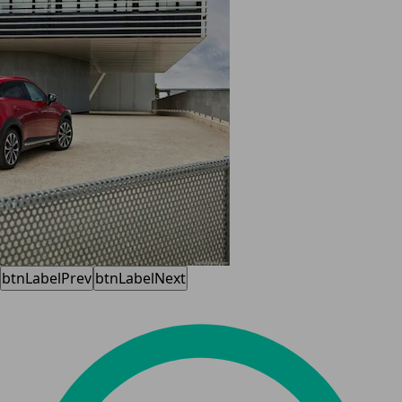
btnLabelPrev
btnLabelNext