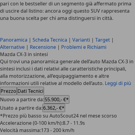
pari con le bestseller di un segmento già affermato prima
di uscire dal listino: ancora oggi questo SUV rappresenta
una buona scelta per chi ama distinguersi in città.
Panoramica
|
Scheda Tecnica
|
Varianti
|
Target
|
Alternative
|
Recensione
|
Problemi e Richiami
Mazda CX-3 in sintesi
Qui trovi una panoramica generale dell’auto Mazda CX-3 in
sintesi inclusi i dati relativi alle caratteristiche principali,
alla motorizzazione, all’equipaggiamento e altre
informazioni utili relative al modello dell’auto.
Leggi di più
Prezzo
Dati Tecnici
Nuovo a partire da
:
55.900,- €*
Usato a partire da
:
6.362,- €*
*Prezzo più basso su AutoScout24 nel mese scorso
Accelerazione (0-100 km/h)
:
8.7 - 11.9s
Velocità massima
:
173 - 200 km/h