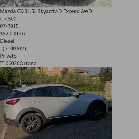
Mazda CX-3
1.5L Skyactiv-D Exceed AWD
€ 7.500
07/2015
182.000 km
Diesel
- (l/100 km)
Privato
IT 66026
Ortona