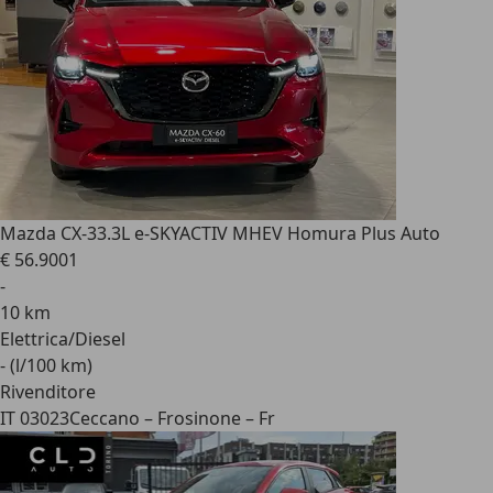
Mazda CX-3
3.3L e-SKYACTIV MHEV Homura Plus Auto
€ 56.900
1
-
10 km
Elettrica/Diesel
- (l/100 km)
Rivenditore
IT 03023
Ceccano – Frosinone – Fr