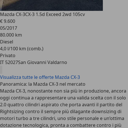
Mazda CX-3
CX-3 1.5d Exceed 2wd 105cv
€ 9.600
05/2017
80.000 km
Diesel
4,0 l/100 km (comb.)
Privato
IT 52027
San Giovanni Valdarno
Visualizza tutte le offerte Mazda CX-3
Panoramica: la Mazda CX-3 nel mercato
Mazda CX-3, nonostante non sia più in produzione, ancora
oggi continua a rappresentare una valida scelta con il solo
2.0 quattro cilindri aspirato che porta avanti
il partito del
Rightsizing contro il sempre più dilagante downsizing
di
motori turbo a tre cilindri, uno stile personale e un’ottima
dotazione tecnologica, pronta a combattere contro i più