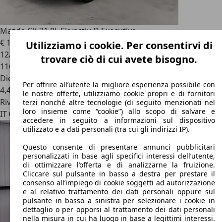
Mazda CX-3
1.8L Skyactiv-D Executive
€ 11.800
Utilizziamo i cookie. Per consentirvi di
12/2018
trovare ciò di cui avete bisogno.
116.000 km
Diesel
Per offrire all’utente la migliore esperienza possibile con
4,4 l/100 km (comb.)
le nostre offerte, utilizziamo cookie propri e di fornitori
Rivenditore
terzi nonché altre tecnologie (di seguito menzionati nel
loro insieme come “cookie”) allo scopo di salvare e
IT 06132
Perugia
accedere in seguito a informazioni sul dispositivo
utilizzato e a dati personali (tra cui gli indirizzi IP).
Questo consente di presentare annunci pubblicitari
personalizzati in base agli specifici interessi dell’utente,
di ottimizzare l’offerta e di analizzarne la fruizione.
Cliccare sul pulsante in basso a destra per prestare il
consenso all’impiego di cookie soggetti ad autorizzazione
e al relativo trattamento dei dati personali oppure sul
pulsante in basso a sinistra per selezionare i cookie in
dettaglio o per opporsi al trattamento dei dati personali
nella misura in cui ha luogo in base a legittimi interessi.