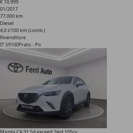
€ 10.999
01/2017
77.000 km
Diesel
4,0 l/100 km (comb.)
Rivenditore
IT 59100
Prato - Po
Mazda CX-3
1.5d exceed 2wd 105cv