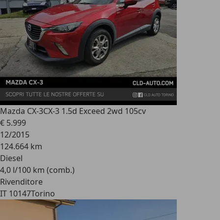
Mazda CX-3
CX-3 1.5d Exceed 2wd 105cv
€ 5.999
12/2015
124.664 km
Diesel
4,0 l/100 km (comb.)
Rivenditore
IT 10147
Torino