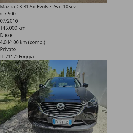
Mazda CX-3
1.5d Evolve 2wd 105cv
€ 7.500
07/2016
145.000 km
Diesel
4,0 l/100 km (comb.)
Privato
IT 71122
Foggia