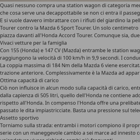
Quasi nessuno compra una station wagon di categoria media p
che cosa serve una decappottabile se non ci entra il passe
E si vuole davvero imbrattare con i rifiuti del giardino la 
Tourer contro la Mazda 6 Sport Tourer. Un solo centimetro cu
piazza davanti all'Honda Accord Tourer. Comunque sia, due l
Vivaci vetture per la famiglia
Con 155 (Honda) e 147 CV (Mazda) entrambe le station wago
raggiungono la velocità di 100 km/h in 9,9 secondi. I condu
La coppia massima di 184 Nm della Mazda 6 viene esercitata a
trazione anteriore. Complessivamente è la Mazda ad appari
Ottima capacità di carico
Ciò non influisce in alcun modo sulla capacità di carico, e
dalla capienza di 505 litri, quello dell'Honda ne contiene addir
rispetto all'Honda. In compenso l'Honda offre una prelibatezz
passato le dita impiastricciate. Basta una pressione sul te
Assetto sportivo
Torniamo sulla strada: entrambi i motori compiono il propri
serie con un maneggevole cambio a sei marce ad innesto cor