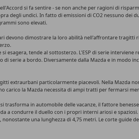
ll'Accord si fa sentire - se non anche per ragioni di rispar
sopra degli undici. In fatto di emissioni di CO2 nessuno dei d
 grammi sono elevati.
ari devono dimostrare la loro abilità nell'affrontare tragitti
erzo.
e si esagera, tende al sottosterzo. L'ESP di serie interviene
 di serie a bordo. Diversamente dalla Mazda e in modo inco
tragitti extraurbani particolarmente piacevoli. Nella Mazda 
no carico la Mazda necessita di ampi tratti per fermarsi men
si trasforma in automobile delle vacanze, il fattore beness
 a condurre il duello con i propri interni ariosi e spaziosi. 
zza, nonostante una lunghezza di 4,75 metri. Le corte guide 