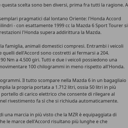
uesta scelta sono ben diversi, prima fra tutti la ragione. A
 esemplari pragmatici dal lontano Oriente: l'Honda Accord
ilindri - con esattamente 1999 cc la Mazda 6 Sport Tourer si
prestazioni l'Honda supera addirittura la Mazda.
famiglia, animali domestici compresi. Entrambi i veicoli
uelli dell'Accord sono costretti ai fermarsi a 204.
90 Nm a 4.500 giri. Tutti e due i veicoli possiedono una
 movimentare 100 chilogrammi in meno rispetto all'Honda.
ilogrammi. Il tutto scompare nella Mazda 6 in un bagagliaio
ia la propria portata a 1.712 litri, ossia 50 litri in più
portello di carico elettrico che consente di rilegare al
nel rivestimento fa sì che si richiuda automaticamente.
i una marcia in più visto che la MZR è equipaggiata di
he le marce dell'Accord risultano più lunghe e che