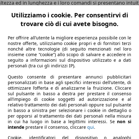
ltezza ed in lunghezza e i loro comandi si presentano intuit
el sistema di navigazione è posizionato centralmente nella co
Utilizziamo i cookie. Per consentirvi di
te abbassare. In entrambe le automobili vi è spazio in abbon
trovare ciò di cui avete bisogno.
o sufficienti possibilità di stipatura.
Per offrire all’utente la migliore esperienza possibile con le
vello di equipaggiamento Exclusiv di specchietti retrovisori e
nostre offerte, utilizziamo cookie propri e di fornitori terzi
izzatore automatico e un'autoradio con lettore CD. L'Honda 
nonché altre tecnologie (di seguito menzionati nel loro
etto in vetro scorrevole, caricatore multiplo per CD e riscal
insieme come “cookie”) allo scopo di salvare e accedere in
seguito a informazioni sul dispositivo utilizzato e a dati
orprende. L'Honda Accord Tourer 2.0 Executive ha un prezzo
personali (tra cui gli indirizzi IP).
euro. Un sovrapprezzo per cui alla Mazda si può ricevere gi
Questo consente di presentare annunci pubblicitari
personalizzati in base agli specifici interessi dell’utente, di
ottimizzare l’offerta e di analizzarne la fruizione. Cliccare
oria della ragione sul sentimento? No! Sono senz'altro pra
sul pulsante in basso a destra per prestare il consenso
setto sportivo e le prestazioni soddisfacenti, regalano al pa
all’impiego di cookie soggetti ad autorizzazione e al
relativo trattamento dei dati personali oppure sul pulsante
in basso a sinistra per selezionare i cookie in dettaglio o
ello contro l'Honda. La più leggera station wagon persuade p
per opporsi al trattamento dei dati personali nella misura
ato dai freni. Chi è disposto a pagare 5.000 euro di più, si 
in cui ha luogo in base a legittimi interessi. Se
non si
intende
prestare il consenso, cliccare
qui
.
Cookie, identificatori del dispositivo o analoghi