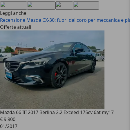
Leggi anche
Recensione Mazda CX-30: fuori dal coro per meccanica e pi
Offerte attuali
Mazda 6
6 III 2017 Berlina 2.2 Exceed 175cv 6at my17
€ 9.900
01/2017