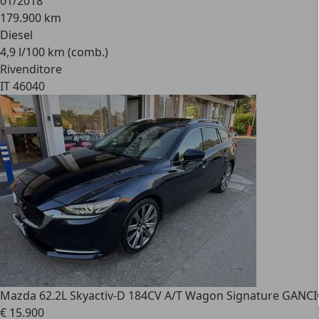
01/2018
179.900 km
Diesel
4,9 l/100 km (comb.)
Rivenditore
IT 46040
Mazda 6
2.2L Skyactiv-D 184CV A/T Wagon Signature GANC
€ 15.900