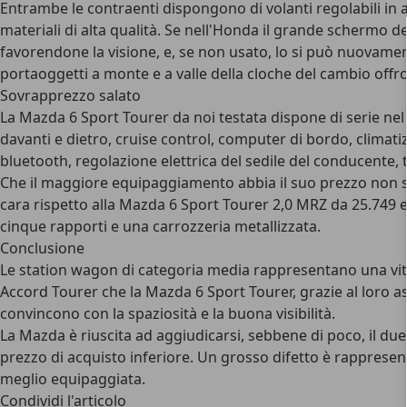
Entrambe le contraenti dispongono di volanti regolabili in a
materiali di alta qualità. Se nell'Honda il grande schermo d
favorendone la visione, e, se non usato, lo si può nuovamen
portaoggetti a monte e a valle della cloche del cambio offron
Sovrapprezzo salato
La Mazda 6 Sport Tourer da noi testata dispone di serie nel li
davanti e dietro, cruise control, computer di bordo, climat
bluetooth, regolazione elettrica del sedile del conducente, t
Che il maggiore equipaggiamento abbia il suo prezzo non s
cara rispetto alla Mazda 6 Sport Tourer 2,0 MRZ da 25.749 
cinque rapporti e una carrozzeria metallizzata.
Conclusione
Le station wagon di categoria media rappresentano una vitt
Accord Tourer che la Mazda 6 Sport Tourer, grazie al loro as
convincono con la spaziosità e la buona visibilità.
La Mazda è riuscita ad aggiudicarsi, sebbene di poco, il du
prezzo di acquisto inferiore. Un grosso difetto è rappresent
meglio equipaggiata.
Condividi l'articolo