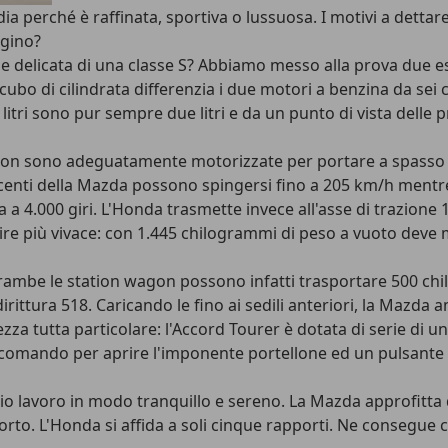
erché è raffinata, sportiva o lussuosa. I motivi a dettare q
ggino?
pelle delicata di una classe S? Abbiamo messo alla prova due
bo di cilindrata differenzia i due motori a benzina da sei c
itri sono pur sempre due litri e da un punto di vista delle 
n sono adeguatamente motorizzate per portare a spasso la 
centi della Mazda possono spingersi fino a 205 km/h mentre q
 4.000 giri. L'Honda trasmette invece all'asse di trazione 1
re più vivace: con 1.445 chilogrammi di peso a vuoto deve
ntrambe le station wagon possono infatti trasportare 500 ch
ittura 518. Caricando le fino ai sedili anteriori, la Mazda ampl
a tutta particolare: l'Accord Tourer è dotata di serie di un 
lecomando per aprire l'imponente portellone ed un pulsante 
o lavoro in modo tranquillo e sereno. La Mazda approfitta d
to. L'Honda si affida a soli cinque rapporti. Ne consegue c