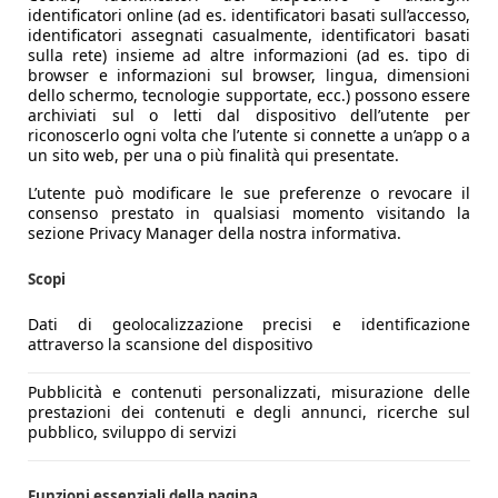
identificatori online (ad es. identificatori basati sull’accesso,
identificatori assegnati casualmente, identificatori basati
sulla rete) insieme ad altre informazioni (ad es. tipo di
acere di guida
Test Mazda3 E-Skyactiv-X 186: piacere di guid
browser e informazioni sul browser, lingua, dimensioni
dello schermo, tecnologie supportate, ecc.) possono essere
archiviati sul o letti dal dispositivo dell’utente per
riconoscerlo ogni volta che l’utente si connette a un’app o a
un sito web, per una o più finalità qui presentate.
L’utente può modificare le sue preferenze o revocare il
consenso prestato in qualsiasi momento visitando la
sezione Privacy Manager della nostra informativa.
Scopi
Dati di geolocalizzazione precisi e identificazione
attraverso la scansione del dispositivo
Pubblicità e contenuti personalizzati, misurazione delle
prestazioni dei contenuti e degli annunci, ricerche sul
pubblico, sviluppo di servizi
Funzioni essenziali della pagina