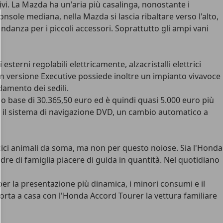
ivi. La Mazda ha un'aria più casalinga, nonostante i
nsole mediana, nella Mazda si lascia ribaltare verso l'alto,
danza per i piccoli accessori. Soprattutto gli ampi vani
sterni regolabili elettricamente, alzacristalli elettrici
in versione Executive possiede inoltre un impianto vivavoce
damento dei sedili.
 base di 30.365,50 euro ed è quindi quasi 5.000 euro più
à il sistema di navigazione DVD, un cambio automatico a
tici animali da soma, ma non per questo noiose. Sia l'Honda
dre di famiglia piacere di guida in quantità. Nel quotidiano
er la presentazione più dinamica, i minori consumi e il
porta a casa con l'Honda Accord Tourer la vettura familiare