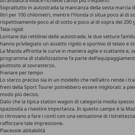
un'andatura vivace richiede cambi più frequenti.
Soprattutto in autostrada la mancanza della sesta marcia de
litri per 100 chilometri, mentre l'Honda si situa poco al di 
rispettivamente poco al di sotto e poco al di sopra dei 200
Telai rigidi
Lontane dai rettilinei delle autostrade, le due vetture famili
hanno privilegiato un assetto rigido e sportivo di telaio e st
La Mazda affronta le curve in maniera agile e scattante e, s
programma di stabilizzazione fa parte dell'equipaggiamento
piuttosto al sovrasterzo.
Frenare per tempo
Lo sterzo preciso sia in un modello che nell'altro rende i 
freni della Sport Tourer potrebbero essere migliorati: a pie
modo più deciso.
Dato che la tipica station wagon di categoria media spesso 
spaziosità a rivestire importanza. In questo campo è la Mazda
si ritrovano a fare i conti con una sensazione di ristrette
rafforzare tale impressione.
Piacevole abitabilità