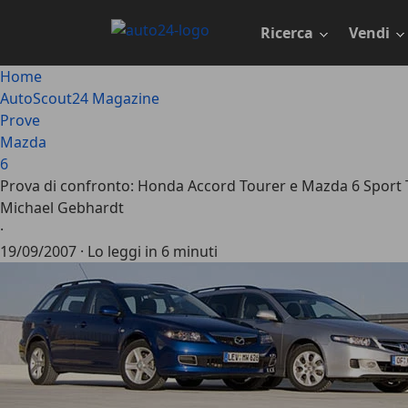
Passa
al
Ricerca
Vendi
contenuto
principale
Home
AutoScout24 Magazine
Prove
Mazda
6
Prova di confronto: Honda Accord Tourer e Mazda 6 Sport T
Michael Gebhardt
·
19/09/2007
·
Lo leggi in 6 minuti