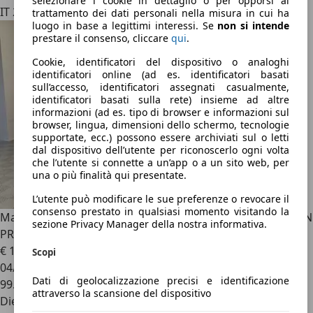
selezionare i cookie in dettaglio o per opporsi al
IT 27028
trattamento dei dati personali nella misura in cui ha
luogo in base a legittimi interessi. Se
non si intende
prestare il consenso, cliccare
qui
.
Cookie, identificatori del dispositivo o analoghi
identificatori online (ad es. identificatori basati
sull’accesso, identificatori assegnati casualmente,
identificatori basati sulla rete) insieme ad altre
informazioni (ad es. tipo di browser e informazioni sul
browser, lingua, dimensioni dello schermo, tecnologie
supportate, ecc.) possono essere archiviati sul o letti
dal dispositivo dell’utente per riconoscerlo ogni volta
che l’utente si connette a un’app o a un sito web, per
una o più finalità qui presentate.
L’utente può modificare le sue preferenze o revocare il
consenso prestato in qualsiasi momento visitando la
Mazda CX-5
2.2 Homura 2wd 150cv auto my21 PREZZO CON
sezione Privacy Manager della nostra informativa.
PROMO
€ 17.990
Scopi
04/2021
Dati di geolocalizzazione precisi e identificazione
99.990 km
attraverso la scansione del dispositivo
Diesel