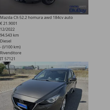
Mazda CX-5
2.2 homura awd 184cv auto
€ 21.900
1
12/2022
94.543 km
Diesel
- (l/100 km)
Rivenditore
IT 57121