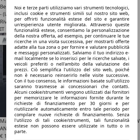
Benzina
Noi e terze parti utilizziamo vari strumenti tecnologici,
inclusi cookie e strumenti simili sul nostro sito web,
- (l/100 km)
per offrirti funzionalità estese del sito e garantire
Rivenditore
un'esperienza utente migliorata. Attraverso queste
IT 10143
funzionalità estese, consentiamo la personalizzazione
della nostra offerta, ad esempio, per continuare le tue
ricerche in una visita successiva, per mostrarti offerte
adatte alla tua zona o per fornire e valutare pubblicità
e messaggi personalizzati. Salviamo il tuo indirizzo e-
mail localmente se lo inserisci per le ricerche salvate, i
veicoli preferiti o nell'ambito della valutazione dei
prezzi. Ciò semplifica l'utilizzo del sito web, poiché
non è necessario reinserirlo nelle visite successive.
Con il tuo consenso, le informazioni basate sull'utilizzo
saranno trasmesse ai concessionari che contatti.
Alcuni cookie/strumenti vengono utilizzati dai fornitori
per memorizzare le informazioni fornite durante le
richieste di finanziamento per 30 giorni e per
riutilizzarle automaticamente entro tale periodo per
compilare nuove richieste di finanziamento. Senza
l'utilizzo di tali cookie/strumenti, tali funzionalità
Mazda CX-5
Mazda CX-5 2.2L 150cv 2WD 6MT Exceed 110KW
estese non possono essere utilizzate in tutto o in
ANNO 2018 GANCIO TRAINO
parte.
€ 13.900