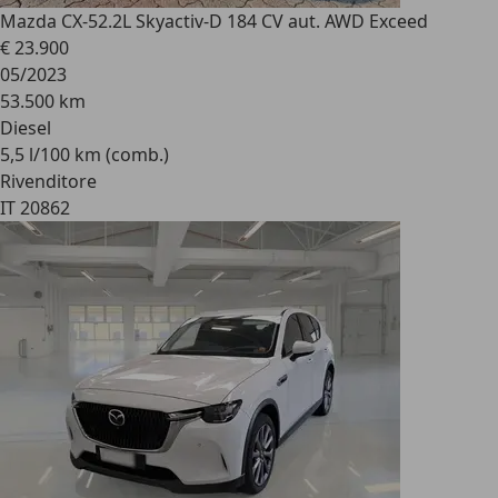
Mazda CX-5
2.2L Skyactiv-D 184 CV aut. AWD Exceed
€ 23.900
05/2023
53.500 km
Diesel
5,5 l/100 km (comb.)
Rivenditore
IT 20862