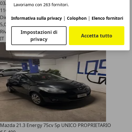
03/2018
Lavoriamo con 263 fornitori.
116.000 km
Diesel
|
|
Informativa sulla privacy
Colophon
Elenco fornitori
5,0 l/100 km (comb.)
Rivenditore
Impostazioni di
Accetta tutto
IT 10143
privacy
Mazda 2
1.3 Energy 75cv 5p UNICO PROPRIETARIO