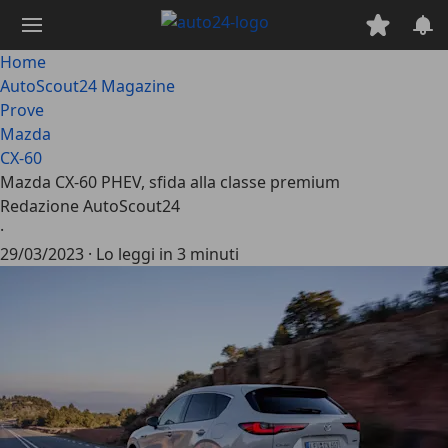
Passa
al
contenuto
Home
principale
AutoScout24 Magazine
Prove
Mazda
CX-60
Mazda CX-60 PHEV, sfida alla classe premium
Redazione AutoScout24
·
29/03/2023
·
Lo leggi in 3 minuti