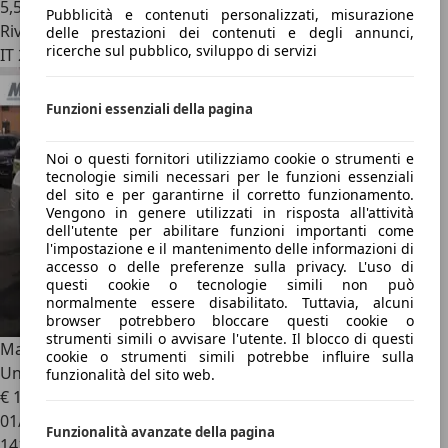
5,5 l/100 km (comb.)
Pubblicità e contenuti personalizzati, misurazione
Rivenditore
delle prestazioni dei contenuti e degli annunci,
ricerche sul pubblico, sviluppo di servizi
IT 20900
Funzioni essenziali della pagina
Noi o questi fornitori utilizziamo cookie o strumenti e
tecnologie simili necessari per le funzioni essenziali
del sito e per garantirne il corretto funzionamento.
Vengono in genere utilizzati in risposta all'attività
dell'utente per abilitare funzioni importanti come
l'impostazione e il mantenimento delle informazioni di
accesso o delle preferenze sulla privacy. L'uso di
questi cookie o tecnologie simili non può
normalmente essere disabilitato. Tuttavia, alcuni
browser potrebbero bloccare questi cookie o
strumenti simili o avvisare l'utente. Il blocco di questi
Mazda RX-7
MAZDA RX-7 TURBO CABRIOLET ASI
cookie o strumenti simili potrebbe influire sulla
Unicoproprietario
funzionalità del sito web.
€ 16.900
1
01/1992
Funzionalità avanzate della pagina
141.000 km