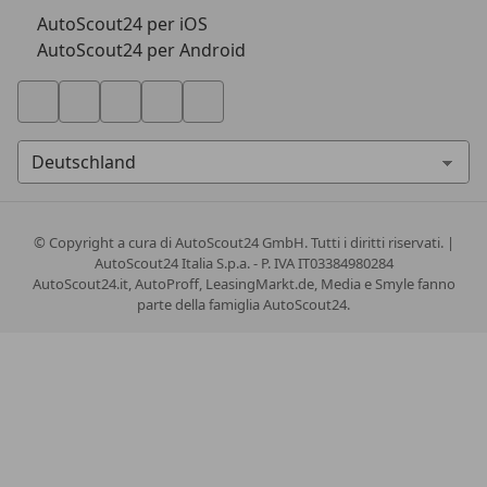
AutoScout24 per iOS
AutoScout24 per Android
© Copyright
a cura di AutoScout24 GmbH. Tutti i diritti riservati. |
AutoScout24 Italia S.p.a. - P. IVA IT03384980284
AutoScout24.it, AutoProff, LeasingMarkt.de, Media e Smyle fanno
parte della famiglia AutoScout24.