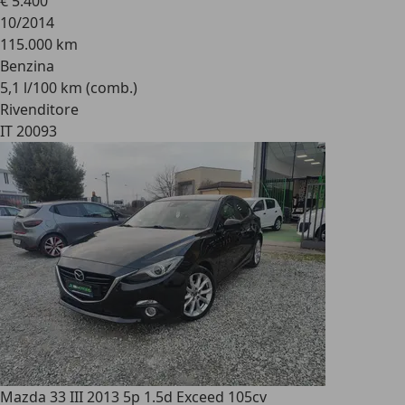
€ 5.400
10/2014
115.000 km
Benzina
5,1 l/100 km (comb.)
Rivenditore
IT 20093
Mazda 3
3 III 2013 5p 1.5d Exceed 105cv