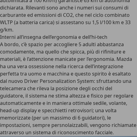
autolimitata a 100 Km/h) garantisce 63 km di autonomia
dichiarata. Rilevanti sono anche i numeri sui consumi di
carburante ed emissioni di CO2, che nel ciclo combinato
WLTP (a batteria carica) si assestano su 1,5 l/100 km e 33
g/km.
Interni all’insegna dell’ergonomia e dell’hi-tech
A bordo, c’è spazio per accogliere 5 adulti abbastanza
comodamente, ma quello che spicca, più di rifiniture e
materiali, è l’attenzione manicate per l’ergonomia. Mazda
ha una vera ossessione nella ricerca dell’integrazione
perfetta tra uomo e macchina e questo spirito è esaltato
dal nuovo Driver Personalization System: sfruttando una
telecamera che rileva la posizione degli occhi del
guidatore, il sistema ne stima altezza e fisico per regolare
automaticamente e in maniera ottimale sedile, volante,
head-up display e specchietti retrovisori; una volta
memorizzate (per un massimo di 6 guidatori), le
impostazioni, sempre persnolaizzabili, vengono richiamate
attraverso un sistema di riconoscimento facciale.