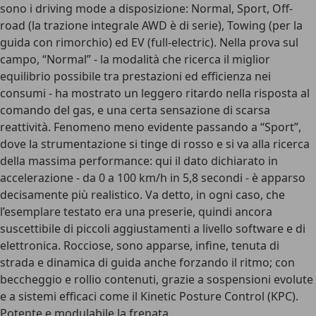
sono i driving mode a disposizione: Normal, Sport, Off-
road (la trazione integrale AWD è di serie), Towing (per la
guida con rimorchio) ed EV (full-electric). Nella prova sul
campo, “Normal” - la modalità che ricerca il miglior
equilibrio possibile tra prestazioni ed efficienza nei
consumi - ha mostrato un leggero ritardo nella risposta al
comando del gas, e una certa sensazione di scarsa
reattività. Fenomeno meno evidente passando a “Sport”,
dove la strumentazione si tinge di rosso e si va alla ricerca
della massima performance: qui il dato dichiarato in
accelerazione - da 0 a 100 km/h in 5,8 secondi - è apparso
decisamente più realistico. Va detto, in ogni caso, che
l’esemplare testato era una preserie, quindi ancora
suscettibile di piccoli aggiustamenti a livello software e di
elettronica. Rocciose, sono apparse, infine, tenuta di
strada e dinamica di guida anche forzando il ritmo; con
beccheggio e rollio contenuti, grazie a sospensioni evolute
e a sistemi efficaci come il Kinetic Posture Control (KPC).
Potente e modulabile la frenata.