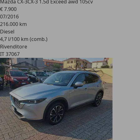
Mazda CX-3
CX-3 1.5d Exceed awd 105cv
€ 7.900
07/2016
216.000 km
Diesel
4,7 l/100 km (comb.)
Rivenditore
IT 37067