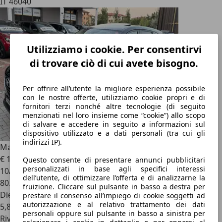
IT 46040
Utilizziamo i cookie. Per consentirvi
di trovare ciò di cui avete bisogno.
Per offrire all’utente la migliore esperienza possibile
con le nostre offerte, utilizziamo cookie propri e di
fornitori terzi nonché altre tecnologie (di seguito
menzionati nel loro insieme come “cookie”) allo scopo
di salvare e accedere in seguito a informazioni sul
dispositivo utilizzato e a dati personali (tra cui gli
indirizzi IP).
Mazda CX-5
2.2 Exceed awd 150cv auto
€ 13.999
Questo consente di presentare annunci pubblicitari
personalizzati in base agli specifici interessi
10/2017
dell’utente, di ottimizzare l’offerta e di analizzarne la
80.000 km
fruizione. Cliccare sul pulsante in basso a destra per
Diesel
prestare il consenso all’impiego di cookie soggetti ad
autorizzazione e al relativo trattamento dei dati
5,8 l/100 km (comb.)
personali oppure sul pulsante in basso a sinistra per
Rivenditore