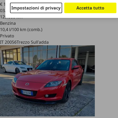
€ 10.850
Impostazioni di privacy
Accetta tutto
03/2007
129.000 km
Benzina
10,4 l/100 km (comb.)
Privato
IT 20056
Trezzo Sull'adda