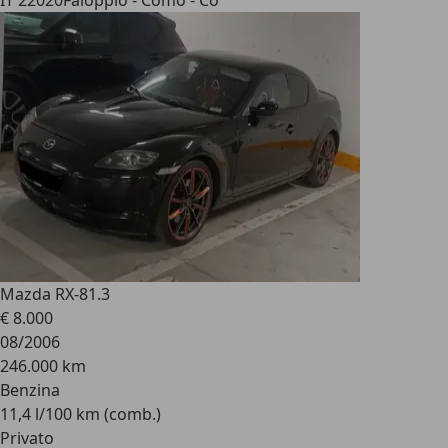
IT 22020
Faloppio - Como - Co
Mazda RX-8
1.3
€ 8.000
08/2006
246.000 km
Benzina
11,4 l/100 km (comb.)
Privato