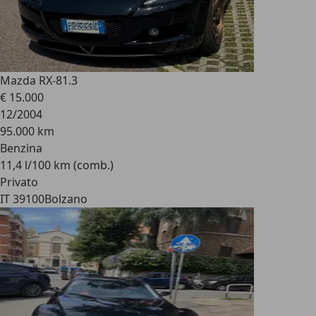
Mazda RX-8
1.3
€ 15.000
12/2004
95.000 km
Benzina
11,4 l/100 km (comb.)
Privato
IT 39100
Bolzano