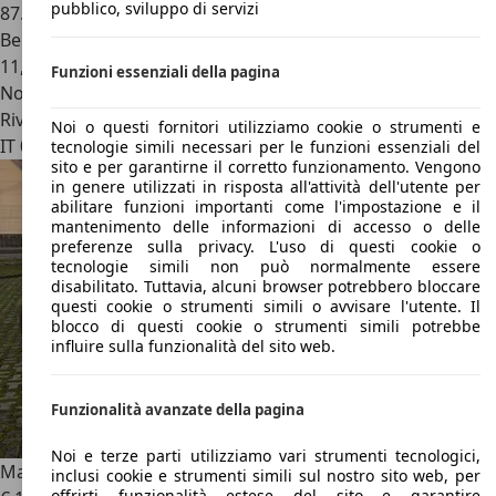
pubblico, sviluppo di servizi
87.000 km
Benzina
11,4 l/100 km (comb.)
Funzioni essenziali della pagina
Novità
Rivenditore
Noi o questi fornitori utilizziamo cookie o strumenti e
IT 00191
Roma
tecnologie simili necessari per le funzioni essenziali del
sito e per garantirne il corretto funzionamento. Vengono
in genere utilizzati in risposta all'attività dell'utente per
abilitare funzioni importanti come l'impostazione e il
mantenimento delle informazioni di accesso o delle
preferenze sulla privacy. L'uso di questi cookie o
tecnologie simili non può normalmente essere
disabilitato. Tuttavia, alcuni browser potrebbero bloccare
questi cookie o strumenti simili o avvisare l'utente. Il
blocco di questi cookie o strumenti simili potrebbe
influire sulla funzionalità del sito web.
Funzionalità avanzate della pagina
Noi e terze parti utilizziamo vari strumenti tecnologici,
Mazda RX-8
RX-8 1.3
inclusi cookie e strumenti simili sul nostro sito web, per
offrirti funzionalità estese del sito e garantire