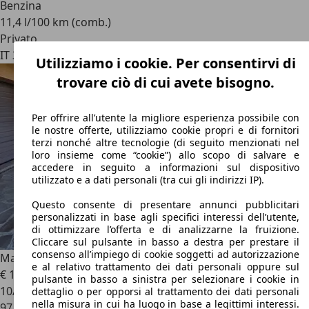
Benzina
11,4 l/100 km (comb.)
Privato
IT 36075
Montecchio Maggiore
Utilizziamo i cookie. Per consentirvi di
trovare ciò di cui avete bisogno.
Per offrire all’utente la migliore esperienza possibile con
le nostre offerte, utilizziamo cookie propri e di fornitori
terzi nonché altre tecnologie (di seguito menzionati nel
loro insieme come “cookie”) allo scopo di salvare e
accedere in seguito a informazioni sul dispositivo
utilizzato e a dati personali (tra cui gli indirizzi IP).
Questo consente di presentare annunci pubblicitari
personalizzati in base agli specifici interessi dell’utente,
di ottimizzare l’offerta e di analizzarne la fruizione.
Cliccare sul pulsante in basso a destra per prestare il
consenso all’impiego di cookie soggetti ad autorizzazione
Mazda RX-8
Originale
e al relativo trattamento dei dati personali oppure sul
€ 13.950
pulsante in basso a sinistra per selezionare i cookie in
10/2006
dettaglio o per opporsi al trattamento dei dati personali
nella misura in cui ha luogo in base a legittimi interessi.
97.800 km