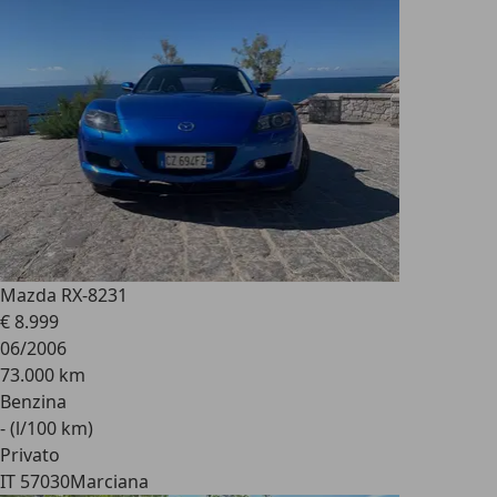
Mazda RX-8
231
€ 8.999
06/2006
73.000 km
Benzina
- (l/100 km)
Privato
IT 57030
Marciana