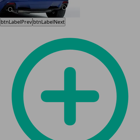
btnLabelPrev
btnLabelNext