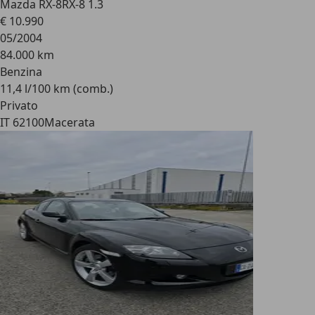
Mazda RX-8
RX-8 1.3
€ 10.990
05/2004
84.000 km
Benzina
11,4 l/100 km (comb.)
Privato
IT 62100
Macerata