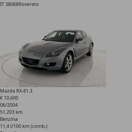
IT 38068
Rovereto
Mazda RX-8
1.3
€ 10.600
06/2004
51.203 km
Benzina
11,4 l/100 km (comb.)