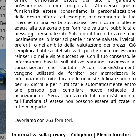
€ 14.900
un'esperienza utente migliorata. Attraverso queste
03/2007
funzionalità estese, consentiamo la personalizzazione
116.900 km
della nostra offerta, ad esempio, per continuare le tue
ricerche in una visita successiva, per mostrarti offerte
Benzina
adatte alla tua zona o per fornire e valutare pubblicità e
11,4 l/100 km (comb.)
messaggi personalizzati. Salviamo il tuo indirizzo e-mail
Privato
localmente se lo inserisci per le ricerche salvate, i veicoli
preferiti o nell'ambito della valutazione dei prezzi. Ciò
IT 20056
Trezzo Sull'adda
semplifica l'utilizzo del sito web, poiché non è necessario
reinserirlo nelle visite successive. Con il tuo consenso, le
informazioni basate sull'utilizzo saranno trasmesse ai
concessionari che contatti. Alcuni cookie/strumenti
vengono utilizzati dai fornitori per memorizzare le
informazioni fornite durante le richieste di finanziamento
per 30 giorni e per riutilizzarle automaticamente entro
tale periodo per compilare nuove richieste di
finanziamento. Senza l'utilizzo di tali cookie/strumenti,
tali funzionalità estese non possono essere utilizzate in
tutto o in parte.
Lavoriamo con 263 fornitori.
|
|
Informativa sulla privacy
Colophon
Elenco fornitori
Mazda RX-8
RX-8 1.3 Limited