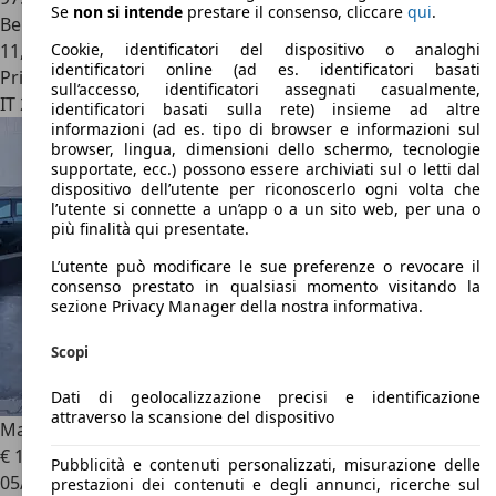
Se
non si intende
prestare il consenso, cliccare
qui
.
Benzina
11,4 l/100 km (comb.)
Cookie, identificatori del dispositivo o analoghi
identificatori online (ad es. identificatori basati
Privato
sull’accesso, identificatori assegnati casualmente,
IT 25131
Brescia
identificatori basati sulla rete) insieme ad altre
informazioni (ad es. tipo di browser e informazioni sul
browser, lingua, dimensioni dello schermo, tecnologie
supportate, ecc.) possono essere archiviati sul o letti dal
dispositivo dell’utente per riconoscerlo ogni volta che
l’utente si connette a un’app o a un sito web, per una o
più finalità qui presentate.
L’utente può modificare le sue preferenze o revocare il
consenso prestato in qualsiasi momento visitando la
sezione Privacy Manager della nostra informativa.
Scopi
Dati di geolocalizzazione precisi e identificazione
attraverso la scansione del dispositivo
Mazda RX-8
RX-8 1.3
€ 13.900
Pubblicità e contenuti personalizzati, misurazione delle
05/2005
prestazioni dei contenuti e degli annunci, ricerche sul