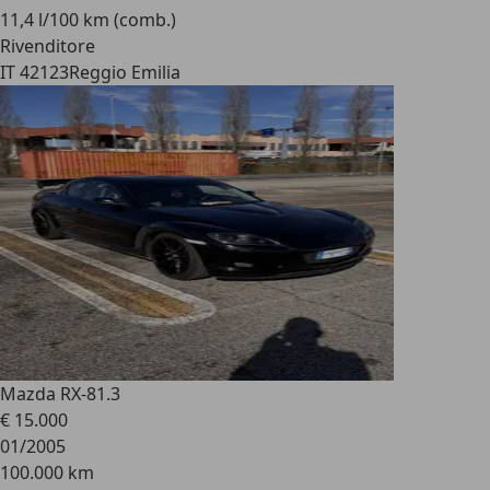
11,4 l/100 km (comb.)
Rivenditore
IT 42123
Reggio Emilia
Mazda RX-8
1.3
€ 15.000
01/2005
100.000 km