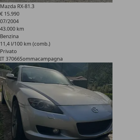
Mazda RX-8
1.3
€ 15.990
07/2004
43.000 km
Benzina
11,4 l/100 km (comb.)
Privato
IT 37066
Sommacampagna