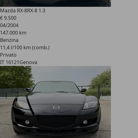
Mazda RX-8
RX-8 1.3
€ 9.500
04/2004
147.000 km
Benzina
11,4 l/100 km (comb.)
Privato
IT 16121
Genova