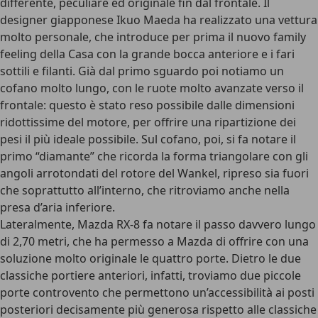
differente, peculiare ed originale fin dal frontale. Il
designer giapponese Ikuo Maeda ha realizzato una vettura
molto personale, che introduce per prima il nuovo family
feeling della Casa con la grande bocca anteriore e i fari
sottili e filanti. Già dal primo sguardo poi notiamo un
cofano molto lungo, con le ruote molto avanzate verso il
frontale: questo è stato reso possibile dalle dimensioni
ridottissime del motore, per offrire una ripartizione dei
pesi il più ideale possibile. Sul cofano, poi, si fa notare il
primo “diamante” che ricorda la forma triangolare con gli
angoli arrotondati del rotore del Wankel, ripreso sia fuori
che soprattutto all’interno, che ritroviamo anche nella
presa d’aria inferiore.
Lateralmente, Mazda RX-8 fa notare il passo davvero lungo
di 2,70 metri, che ha permesso a Mazda di offrire con una
soluzione molto originale le quattro porte. Dietro le due
classiche portiere anteriori, infatti, troviamo due piccole
porte controvento che permettono un’accessibilità ai posti
posteriori decisamente più generosa rispetto alle classiche