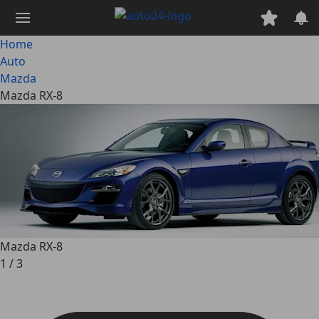
Passa
al
contenuto
Home
principale
Auto
Mazda
Mazda RX-8
Mazda RX-8
1
/
3