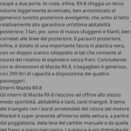
coupé a due porte. In coda, infine, RX-8 sfoggia un terzo
volume leggermente accennato, ben armonizzato al
generoso lunotto posteriore avvolgente, che unito al tetto
relativamente alto garantisce un’ottima abitabilità
posteriore. I fari, poi, sono di nuovo sfuggenti e filanti, ben
correlati alle linee del posteriore. Il paraurti posteriore,
infine, è dotato di una importante fascia in plastica nera,
con un doppio scarico sdoppiato ai lati che consente al
sound del rotativo di esplodere senza freni. Concludendo
con le dimensioni di Mazda RX-8, il bagagliaio è generoso,
con 290 litri di capacità a disposizione dei quattro
passeggeri.
Interni Mazda RX-8
Gli interni di Mazda RX-8 riescono ad offrire allo stesso
modo sportività, abitabilità e tanti, tanti triangoli. Il tema
del triangolo con i bordi arrotondati del rotore del motore
Wankel è super presente all’interno della vettura, a partire
dai poggiatesta, dalla leva del cambio manuale e da quella
del freno a mano meccanico. La plancia è poi dominata da