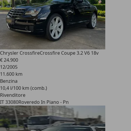
Chrysler Crossfire
Crossfire Coupe 3.2 V6 18v
€ 24.900
12/2005
11.600 km
Benzina
10,4 l/100 km (comb.)
Rivenditore
IT 33080
Roveredo In Piano - Pn