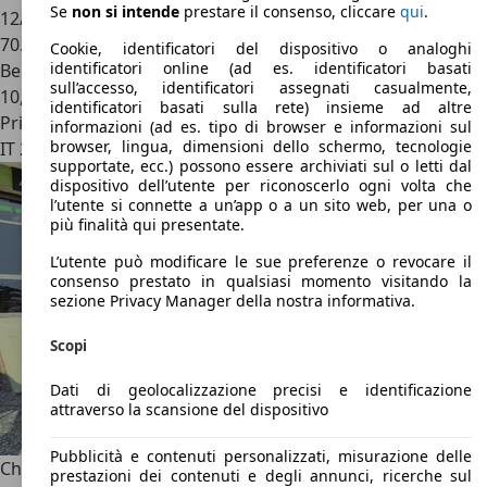
Se
non si intende
prestare il consenso, cliccare
qui
.
12/2004
70.700 km
Cookie, identificatori del dispositivo o analoghi
identificatori online (ad es. identificatori basati
Benzina
sull’accesso, identificatori assegnati casualmente,
10,1 l/100 km (comb.)
identificatori basati sulla rete) insieme ad altre
Privato
informazioni (ad es. tipo di browser e informazioni sul
browser, lingua, dimensioni dello schermo, tecnologie
IT 22031
Albavilla
supportate, ecc.) possono essere archiviati sul o letti dal
dispositivo dell’utente per riconoscerlo ogni volta che
l’utente si connette a un’app o a un sito web, per una o
più finalità qui presentate.
L’utente può modificare le sue preferenze o revocare il
consenso prestato in qualsiasi momento visitando la
sezione Privacy Manager della nostra informativa.
Scopi
Dati di geolocalizzazione precisi e identificazione
attraverso la scansione del dispositivo
Pubblicità e contenuti personalizzati, misurazione delle
Chrysler Crossfire
Coupe 3.2 V6 18v Limited Cambio
prestazioni dei contenuti e degli annunci, ricerche sul