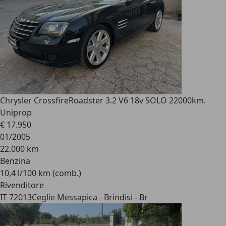
Chrysler Crossfire
Roadster 3.2 V6 18v SOLO 22000km.
Uniprop
€ 17.950
01/2005
22.000 km
Benzina
10,4 l/100 km (comb.)
Rivenditore
IT 72013
Ceglie Messapica - Brindisi - Br