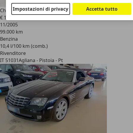
Impostazioni di privacy
Accetta tutto
Chrysler Crossfire
Coupe 3.2 V6 18v Limited
€ 12.900
11/2005
99.000 km
Benzina
10,4 l/100 km (comb.)
Rivenditore
IT 51031
Agliana - Pistoia - Pt