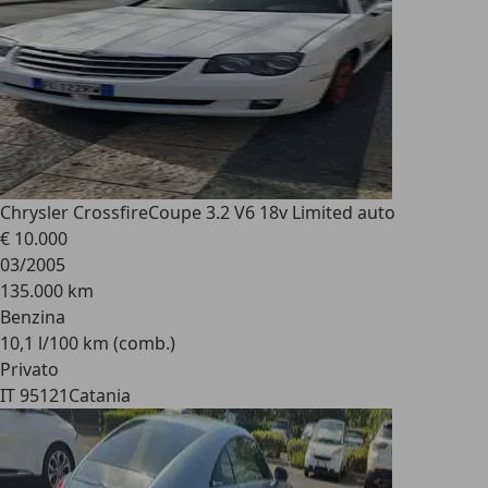
Chrysler Crossfire
Coupe 3.2 V6 18v Limited auto
€ 10.000
03/2005
135.000 km
Benzina
10,1 l/100 km (comb.)
Privato
IT 95121
Catania