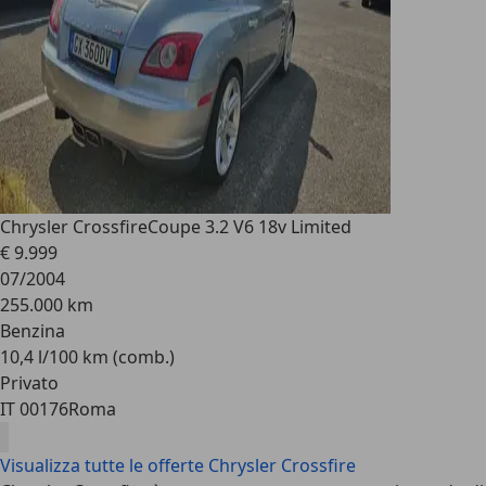
Chrysler Crossfire
Coupe 3.2 V6 18v Limited
€ 9.999
07/2004
255.000 km
Benzina
10,4 l/100 km (comb.)
Privato
IT 00176
Roma
Visualizza tutte le offerte Chrysler Crossfire