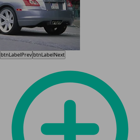
btnLabelPrev
btnLabelNext