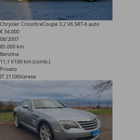
Chrysler Crossfire
Coupe 3.2 V6 SRT-6 auto
€ 34.000
08/2007
85.000 km
Benzina
11,1 l/100 km (comb.)
Privato
IT 21100
Varese