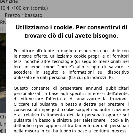
Benzina
10,4 l/100 km (comb.)
Prezzo ribassato
Rivenditore
Utilizziamo i cookie. Per consentirvi di
IT 15121
Alessandria
trovare ciò di cui avete bisogno.
Per offrire all’utente la migliore esperienza possibile con
le nostre offerte, utilizziamo cookie propri e di fornitori
terzi nonché altre tecnologie (di seguito menzionati nel
loro insieme come “cookie”) allo scopo di salvare e
accedere in seguito a informazioni sul dispositivo
utilizzato e a dati personali (tra cui gli indirizzi IP).
Questo consente di presentare annunci pubblicitari
personalizzati in base agli specifici interessi dell’utente,
di ottimizzare l’offerta e di analizzarne la fruizione.
Cliccare sul pulsante in basso a destra per prestare il
consenso all’impiego di cookie soggetti ad autorizzazione
e al relativo trattamento dei dati personali oppure sul
Chrysler Crossfire
Crossfire Coupe Coupe 3.2 V6 18v
pulsante in basso a sinistra per selezionare i cookie in
Limited auto
dettaglio o per opporsi al trattamento dei dati personali
€ 16.500
nella misura in cui ha luogo in base a legittimi interessi.