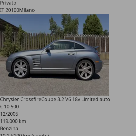
Privato
IT 20100
Milano
Chrysler Crossfire
Coupe 3.2 V6 18v Limited auto
€ 10.500
12/2005
119.000 km
Benzina
10,1 l/100 km (comb.)