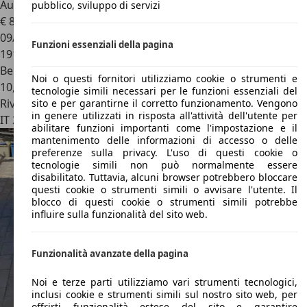
Automatico GPL
pubblico, sviluppo di servizi
€ 8.999
09/2004
Funzioni essenziali della pagina
191.000 km
Benzina
Noi o questi fornitori utilizziamo cookie o strumenti e
10,1 l/100 km (comb.)
tecnologie simili necessari per le funzioni essenziali del
Rivenditore
sito e per garantirne il corretto funzionamento. Vengono
in genere utilizzati in risposta all'attività dell'utente per
IT 25075
Nave - Brescia - Bs
abilitare funzioni importanti come l'impostazione e il
mantenimento delle informazioni di accesso o delle
preferenze sulla privacy. L'uso di questi cookie o
tecnologie simili non può normalmente essere
disabilitato. Tuttavia, alcuni browser potrebbero bloccare
questi cookie o strumenti simili o avvisare l'utente. Il
blocco di questi cookie o strumenti simili potrebbe
influire sulla funzionalità del sito web.
Funzionalità avanzate della pagina
Noi e terze parti utilizziamo vari strumenti tecnologici,
inclusi cookie e strumenti simili sul nostro sito web, per
offrirti funzionalità estese del sito e garantire