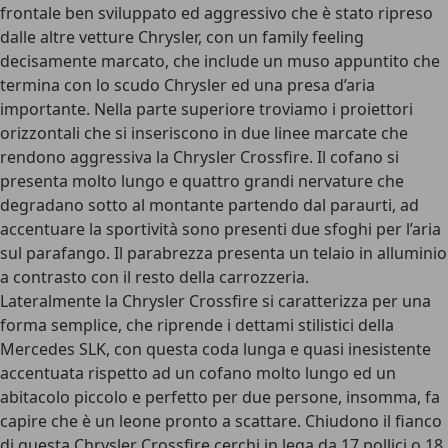
frontale ben sviluppato ed aggressivo che è stato ripreso
dalle altre vetture Chrysler, con un family feeling
decisamente marcato, che include un muso appuntito che
termina con lo scudo Chrysler ed una presa d’aria
importante. Nella parte superiore troviamo i proiettori
orizzontali che si inseriscono in due linee marcate che
rendono aggressiva la Chrysler Crossfire. Il cofano si
presenta molto lungo e quattro grandi nervature che
degradano sotto al montante partendo dal paraurti, ad
accentuare la sportività sono presenti due sfoghi per l’aria
sul parafango. Il parabrezza presenta un telaio in alluminio
a contrasto con il resto della carrozzeria.
Lateralmente la Chrysler Crossfire si caratterizza per una
forma semplice, che riprende i dettami stilistici della
Mercedes SLK, con questa coda lunga e quasi inesistente
accentuata rispetto ad un cofano molto lungo ed un
abitacolo piccolo e perfetto per due persone, insomma, fa
capire che è un leone pronto a scattare. Chiudono il fianco
di questa Chrysler Crossfire cerchi in lega da 17 pollici o 18