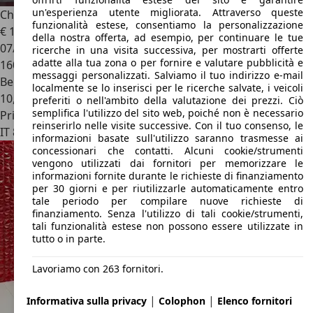
un'esperienza utente migliorata. Attraverso queste
Chrysler Crossfire
Roadster 3.2 V6 18v Limited
funzionalità estese, consentiamo la personalizzazione
€ 12.000
della nostra offerta, ad esempio, per continuare le tue
07/2005
ricerche in una visita successiva, per mostrarti offerte
adatte alla tua zona o per fornire e valutare pubblicità e
160.000 km
messaggi personalizzati. Salviamo il tuo indirizzo e-mail
Benzina
localmente se lo inserisci per le ricerche salvate, i veicoli
10,4 l/100 km (comb.)
preferiti o nell'ambito della valutazione dei prezzi. Ciò
semplifica l'utilizzo del sito web, poiché non è necessario
Privato
reinserirlo nelle visite successive. Con il tuo consenso, le
IT 85050
Potenza
informazioni basate sull'utilizzo saranno trasmesse ai
concessionari che contatti. Alcuni cookie/strumenti
vengono utilizzati dai fornitori per memorizzare le
informazioni fornite durante le richieste di finanziamento
per 30 giorni e per riutilizzarle automaticamente entro
tale periodo per compilare nuove richieste di
finanziamento. Senza l'utilizzo di tali cookie/strumenti,
tali funzionalità estese non possono essere utilizzate in
tutto o in parte.
Lavoriamo con 263 fornitori.
|
|
Informativa sulla privacy
Colophon
Elenco fornitori