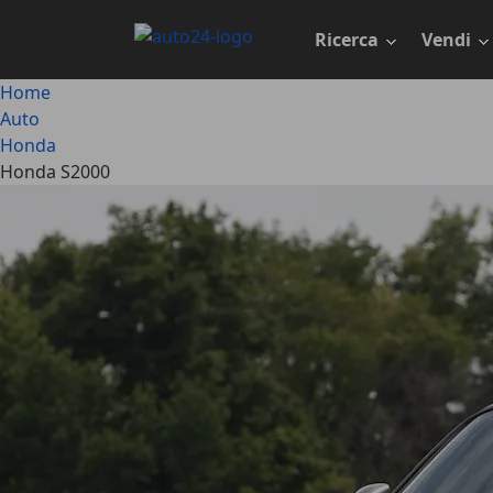
Passa
al
Ricerca
Vendi
contenuto
principale
Home
Auto
Honda
Honda S2000