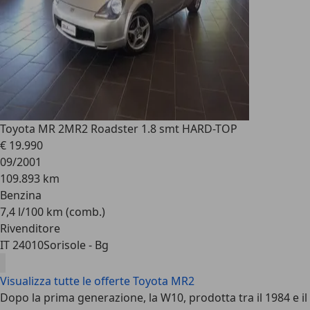
Toyota MR 2
MR2 Roadster 1.8 smt HARD-TOP
€ 19.990
09/2001
109.893 km
Benzina
7,4 l/100 km (comb.)
Rivenditore
IT 24010
Sorisole - Bg
Visualizza tutte le offerte Toyota MR2
Dopo la prima generazione, la W10, prodotta tra il 1984 e il