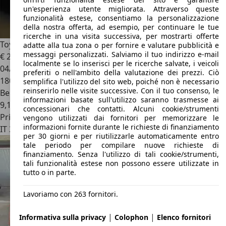
un'esperienza utente migliorata. Attraverso queste
funzionalità estese, consentiamo la personalizzazione
della nostra offerta, ad esempio, per continuare le tue
ricerche in una visita successiva, per mostrarti offerte
Toyota MR 2
MR2 2.0i 16v
adatte alla tua zona o per fornire e valutare pubblicità e
messaggi personalizzati. Salviamo il tuo indirizzo e-mail
€ 20.900
localmente se lo inserisci per le ricerche salvate, i veicoli
04/1994
preferiti o nell'ambito della valutazione dei prezzi. Ciò
180.000 km
semplifica l'utilizzo del sito web, poiché non è necessario
reinserirlo nelle visite successive. Con il tuo consenso, le
Benzina
informazioni basate sull'utilizzo saranno trasmesse ai
9,1 l/100 km (comb.)
concessionari che contatti. Alcuni cookie/strumenti
Privato
vengono utilizzati dai fornitori per memorizzare le
informazioni fornite durante le richieste di finanziamento
IT 30035
Mirano
per 30 giorni e per riutilizzarle automaticamente entro
tale periodo per compilare nuove richieste di
finanziamento. Senza l'utilizzo di tali cookie/strumenti,
tali funzionalità estese non possono essere utilizzate in
tutto o in parte.
Lavoriamo con 263 fornitori.
|
|
Informativa sulla privacy
Colophon
Elenco fornitori