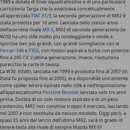
1989 e dotata di linee squadratissime e di una particolare
carrozzeria Targa che la avvicinava concettualmente
all’apprezzata
FIAT X1/9
, la seconda generazione di MR2 è
stata prodotta per 10 anni. Lanciata nello stesso anno
dell’acerrima rivale
MX-5
, MR2 di seconda generazione (la
W20) ha uno stile molto più tondeggiante e simile a
sportive ben più grandi, con grandi somiglianze con le
Ferrari 348
e
F355
, con motori aspirati e turbo con potenze
fino a 245 CV. L’ultima generazione, invece, rivoluziona
parecchio le carte in tavola.
La W30, infatti, lanciata nel 1999 e prodotta fino al 2007 (in
Italia fu proposta fino al 2005), era disponibile unicamente
come spider ed era ispirata nello stile e nell’impostazione
all’apprezzatissima
Porsche Boxster
, lanciata solo tre anni
prima. Dotata di un solo motore aspirato e di un peso
contenuto, MR2 non convinse troppo il mercato, lasciando
nel 2007 e non sostituita da nessun modello. Oggi però, a
quasi 25 anni dal lancio dell’ultima MR2, sarà in grado di
tenere testa alla rivale di sempre Mazda MX-5?