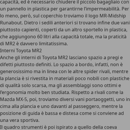
capacità, ed è necessario chiudere il piccolo bagagliaio con
un pannello in plastica per garantirne l’impermeabilità. Per
lo meno, però, sul coperchio troviamo il
logo MR-Midship
Runabout
. Dietro i sedili anteriori si trovano infine due vani
piuttosto capienti, coperti da un altro sportello in plastica,
che aggiungono 60 litri alla capacità totale, ma la praticità
di MR2 è davvero limitatissima.
Interni Toyota MR2
Anche gli
interni di Toyota MR2
lasciano spazio a pregi e
difetti piuttosto definiti. Lo spazio a bordo, infatti, non è
generosissimo ma in linea con le altre spider rivali, mentre
la plancia è si rivestita in materiali poco nobili con plastiche
di qualità solo scarsa, ma gli assemblaggi sono ottimi e
l’ergonomia molto ben studiata. Rispetto a rivali come la
Mazda MX-5, poi, troviamo diversi vani portaoggetti, uno in
cima alla plancia e uno davanti al passeggero, mentre la
posizione di guida è bassa e distesa come si conviene ad
una vera sportiva.
Il quadro strumenti è poi ispirato a quello della coeva