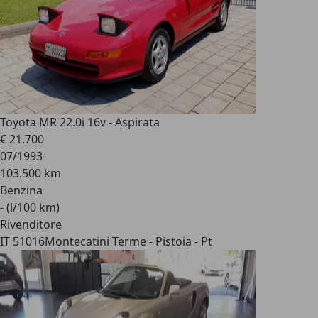
Toyota MR 2
2.0i 16v - Aspirata
€ 21.700
07/1993
103.500 km
Benzina
- (l/100 km)
Rivenditore
IT 51016
Montecatini Terme - Pistoia - Pt