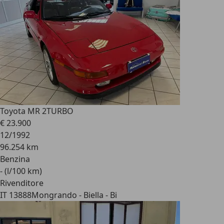
Toyota MR 2
TURBO
€ 23.900
12/1992
96.254 km
Benzina
- (l/100 km)
Rivenditore
IT 13888
Mongrando - Biella - Bi