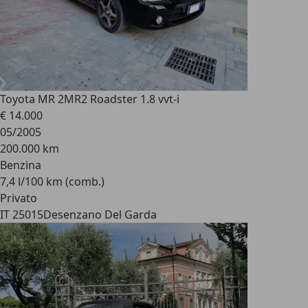
Toyota MR 2
MR2 Roadster 1.8 vvt-i
€ 14.000
05/2005
200.000 km
Benzina
7,4 l/100 km (comb.)
Privato
IT 25015
Desenzano Del Garda