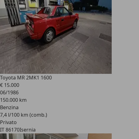
Toyota MR 2
MK1 1600
€ 15.000
06/1986
150.000 km
Benzina
7,4 l/100 km (comb.)
Privato
IT 86170
Isernia