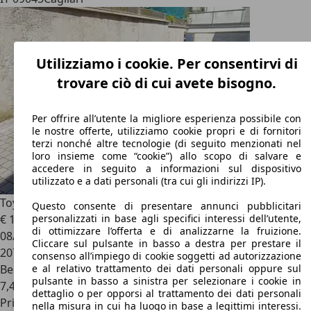
Utilizziamo i cookie. Per consentirvi di
trovare ciò di cui avete bisogno.
Per offrire all’utente la migliore esperienza possibile con
le nostre offerte, utilizziamo cookie propri e di fornitori
terzi nonché altre tecnologie (di seguito menzionati nel
loro insieme come “cookie”) allo scopo di salvare e
accedere in seguito a informazioni sul dispositivo
utilizzato e a dati personali (tra cui gli indirizzi IP).
Toyota MR 2
MR2 Roadster 1.8 vvt-i - motore rigenerato
Questo consente di presentare annunci pubblicitari
€ 10.000
personalizzati in base agli specifici interessi dell’utente,
di ottimizzare l’offerta e di analizzarne la fruizione.
08/2000
Cliccare sul pulsante in basso a destra per prestare il
207.000 km
consenso all’impiego di cookie soggetti ad autorizzazione
Benzina
e al relativo trattamento dei dati personali oppure sul
pulsante in basso a sinistra per selezionare i cookie in
7,4 l/100 km (comb.)
dettaglio o per opporsi al trattamento dei dati personali
Privato
nella misura in cui ha luogo in base a legittimi interessi.