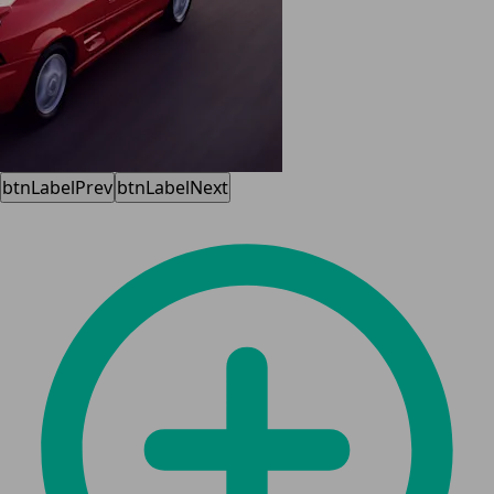
btnLabelPrev
btnLabelNext