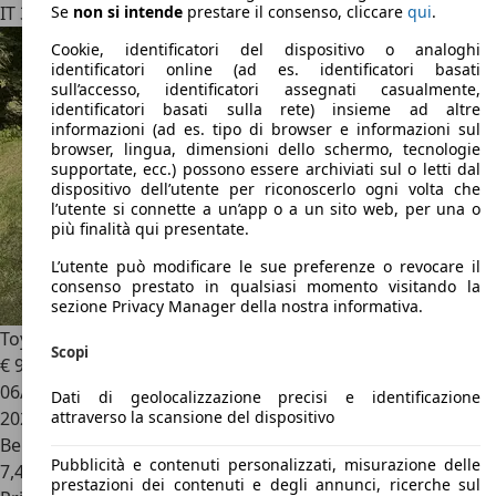
IT 36100
Vicenza
Se
non si intende
prestare il consenso, cliccare
qui
.
Cookie, identificatori del dispositivo o analoghi
identificatori online (ad es. identificatori basati
sull’accesso, identificatori assegnati casualmente,
identificatori basati sulla rete) insieme ad altre
informazioni (ad es. tipo di browser e informazioni sul
browser, lingua, dimensioni dello schermo, tecnologie
supportate, ecc.) possono essere archiviati sul o letti dal
dispositivo dell’utente per riconoscerlo ogni volta che
l’utente si connette a un’app o a un sito web, per una o
più finalità qui presentate.
L’utente può modificare le sue preferenze o revocare il
consenso prestato in qualsiasi momento visitando la
sezione Privacy Manager della nostra informativa.
Toyota MR 2
MR2 Roadster 1.8 - 16V - 140 CV - Iscritta ASI
Scopi
€ 9.990
06/2000
Dati di geolocalizzazione precisi e identificazione
attraverso la scansione del dispositivo
202.000 km
Benzina
Pubblicità e contenuti personalizzati, misurazione delle
7,4 l/100 km (comb.)
prestazioni dei contenuti e degli annunci, ricerche sul