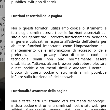
Privato
pubblico, sviluppo di servizi
IT 20900
Monza
Funzioni essenziali della pagina
Toyota MR 2
MR2 Roadster 1.8 vvt-i
€ 9.400
Noi o questi fornitori utilizziamo cookie o strumenti e
11/2003
tecnologie simili necessari per le funzioni essenziali del
192.000 km
sito e per garantirne il corretto funzionamento. Vengono
Benzina
in genere utilizzati in risposta all'attività dell'utente per
abilitare funzioni importanti come l'impostazione e il
7,4 l/100 km (comb.)
mantenimento delle informazioni di accesso o delle
Privato
preferenze sulla privacy. L'uso di questi cookie o
IT 10126
Torino
tecnologie simili non può normalmente essere
disabilitato. Tuttavia, alcuni browser potrebbero bloccare
questi cookie o strumenti simili o avvisare l'utente. Il
blocco di questi cookie o strumenti simili potrebbe
influire sulla funzionalità del sito web.
Funzionalità avanzate della pagina
Noi e terze parti utilizziamo vari strumenti tecnologici,
inclusi cookie e strumenti simili sul nostro sito web, per
offrirti funzionalità estese del sito e garantire