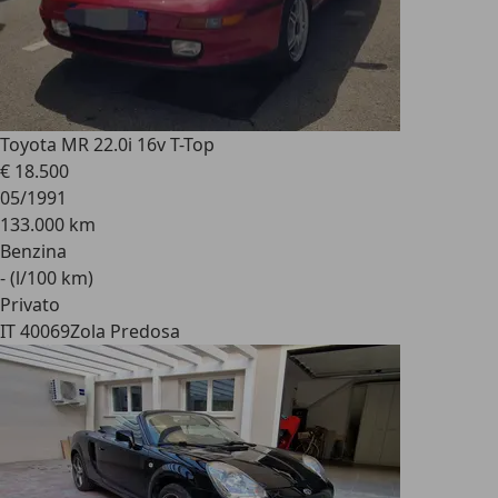
Toyota MR 2
2.0i 16v T-Top
€ 18.500
05/1991
133.000 km
Benzina
- (l/100 km)
Privato
IT 40069
Zola Predosa