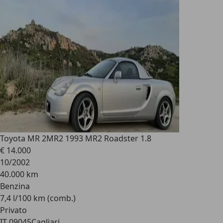
Toyota MR 2
MR2 1993 MR2 Roadster 1.8
€ 14.000
10/2002
40.000 km
Benzina
7,4 l/100 km (comb.)
Privato
IT 09045
Cagliari