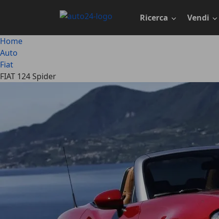
Passa
al
Ricerca
Vendi
contenuto
principale
Home
Auto
Fiat
FIAT 124 Spider