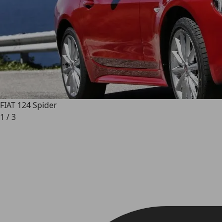
FIAT 124 Spider
1
/
3