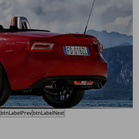
btnLabelPrev
btnLabelNext