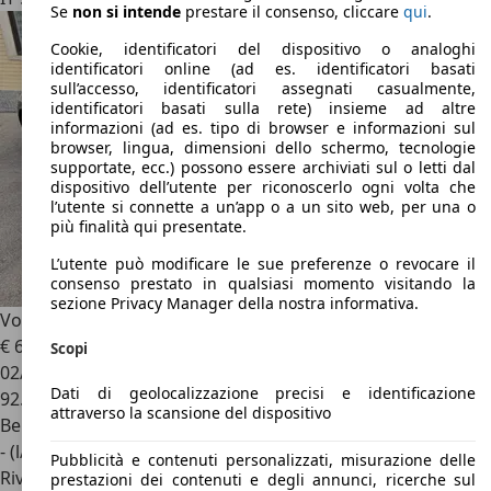
Se
non si intende
prestare il consenso, cliccare
qui
.
Cookie, identificatori del dispositivo o analoghi
identificatori online (ad es. identificatori basati
sull’accesso, identificatori assegnati casualmente,
identificatori basati sulla rete) insieme ad altre
informazioni (ad es. tipo di browser e informazioni sul
browser, lingua, dimensioni dello schermo, tecnologie
supportate, ecc.) possono essere archiviati sul o letti dal
dispositivo dell’utente per riconoscerlo ogni volta che
l’utente si connette a un’app o a un sito web, per una o
più finalità qui presentate.
L’utente può modificare le sue preferenze o revocare il
consenso prestato in qualsiasi momento visitando la
sezione Privacy Manager della nostra informativa.
Volkswagen New Beetle
2.0 115 cv
€ 6.900
Scopi
02/1999
Dati di geolocalizzazione precisi e identificazione
92.400 km
attraverso la scansione del dispositivo
Benzina
- (l/100 km)
Pubblicità e contenuti personalizzati, misurazione delle
Rivenditore
prestazioni dei contenuti e degli annunci, ricerche sul