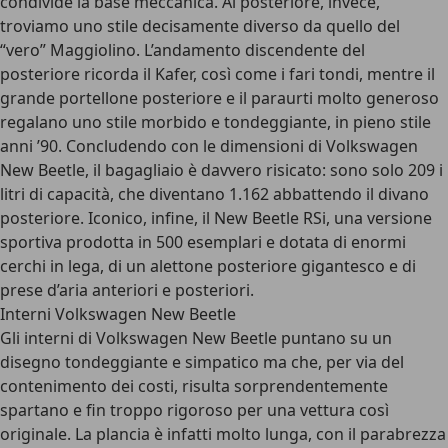
condivide la base meccanica. Al posteriore, invece,
troviamo uno stile decisamente diverso da quello del
“vero” Maggiolino. L’andamento discendente del
posteriore ricorda il Kafer, così come i fari tondi, mentre il
grande portellone posteriore e il paraurti molto generoso
regalano uno stile morbido e tondeggiante, in pieno stile
anni ’90. Concludendo con le dimensioni di Volkswagen
New Beetle, il bagagliaio è davvero risicato: sono solo 209 i
litri di capacità, che diventano 1.162 abbattendo il divano
posteriore. Iconico, infine, il New Beetle RSi, una versione
sportiva prodotta in 500 esemplari e dotata di enormi
cerchi in lega, di un alettone posteriore gigantesco e di
prese d’aria anteriori e posteriori.
Interni Volkswagen New Beetle
Gli interni di Volkswagen New Beetle puntano su un
disegno tondeggiante e simpatico ma che, per via del
contenimento dei costi, risulta sorprendentemente
spartano e fin troppo rigoroso per una vettura così
originale. La plancia è infatti molto lunga, con il parabrezza