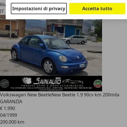
Rivenditore
Impostazioni di privacy
Accetta tutto
IT 20058
Badile Di Zibido San Giacomo - Milano - Mi
Volkswagen New Beetle
New Beetle 1.9 90cv km 200mila
GARANZIA
€ 1.990
04/1999
200.000 km