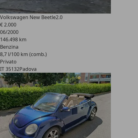
Volkswagen New Beetle
2.0
€ 2.000
06/2000
146.498 km
Benzina
8,7 l/100 km (comb.)
Privato
IT 35132
Padova