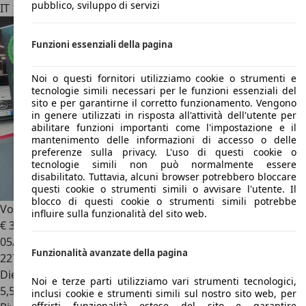
pubblico, sviluppo di servizi
IT 10135
Torino
Funzioni essenziali della pagina
Noi o questi fornitori utilizziamo cookie o strumenti e
tecnologie simili necessari per le funzioni essenziali del
sito e per garantirne il corretto funzionamento. Vengono
in genere utilizzati in risposta all'attività dell'utente per
abilitare funzioni importanti come l'impostazione e il
mantenimento delle informazioni di accesso o delle
preferenze sulla privacy. L'uso di questi cookie o
tecnologie simili non può normalmente essere
disabilitato. Tuttavia, alcuni browser potrebbero bloccare
questi cookie o strumenti simili o avvisare l'utente. Il
blocco di questi cookie o strumenti simili potrebbe
Volkswagen New Beetle
Beetle 1.9 tdi Kite 100cv
influire sulla funzionalità del sito web.
€ 3.990
05/2006
Funzionalità avanzate della pagina
227.842 km
Diesel
Noi e terze parti utilizziamo vari strumenti tecnologici,
5,5 l/100 km (comb.)
inclusi cookie e strumenti simili sul nostro sito web, per
offrirti funzionalità estese del sito e garantire