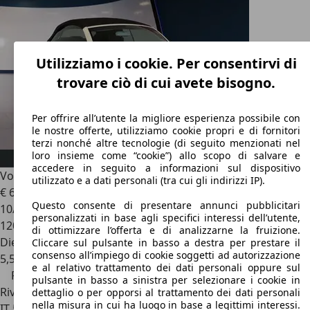
Utilizziamo i cookie. Per consentirvi di
trovare ciò di cui avete bisogno.
Per offrire all’utente la migliore esperienza possibile con
le nostre offerte, utilizziamo cookie propri e di fornitori
terzi nonché altre tecnologie (di seguito menzionati nel
loro insieme come “cookie”) allo scopo di salvare e
accedere in seguito a informazioni sul dispositivo
Volkswagen New Beetle
NEW BEETLE 1.9 TDI CABRIO
utilizzato e a dati personali (tra cui gli indirizzi IP).
€ 6.900
€ 8.000,-
Questo consente di presentare annunci pubblicitari
10/2003
personalizzati in base agli specifici interessi dell’utente,
120.000 km
di ottimizzare l’offerta e di analizzarne la fruizione.
Diesel
Cliccare sul pulsante in basso a destra per prestare il
consenso all’impiego di cookie soggetti ad autorizzazione
5,5 l/100 km (comb.)
e al relativo trattamento dei dati personali oppure sul
Prezzo ribassato
pulsante in basso a sinistra per selezionare i cookie in
Rivenditore
dettaglio o per opporsi al trattamento dei dati personali
nella misura in cui ha luogo in base a legittimi interessi.
IT 58022
Follonica - Grosseto - Gr