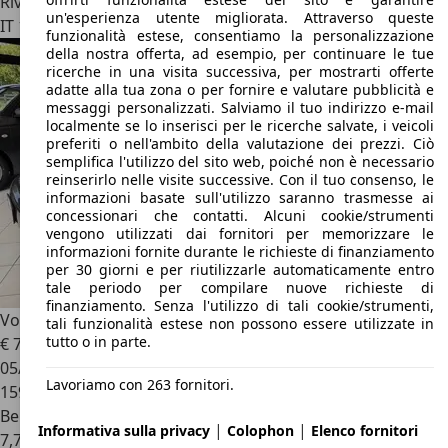
Rivenditore
un'esperienza utente migliorata. Attraverso queste
IT 10036
Settimo Torinese
funzionalità estese, consentiamo la personalizzazione
della nostra offerta, ad esempio, per continuare le tue
ricerche in una visita successiva, per mostrarti offerte
adatte alla tua zona o per fornire e valutare pubblicità e
messaggi personalizzati. Salviamo il tuo indirizzo e-mail
localmente se lo inserisci per le ricerche salvate, i veicoli
preferiti o nell'ambito della valutazione dei prezzi. Ciò
semplifica l'utilizzo del sito web, poiché non è necessario
reinserirlo nelle visite successive. Con il tuo consenso, le
informazioni basate sull'utilizzo saranno trasmesse ai
concessionari che contatti. Alcuni cookie/strumenti
vengono utilizzati dai fornitori per memorizzare le
informazioni fornite durante le richieste di finanziamento
per 30 giorni e per riutilizzarle automaticamente entro
tale periodo per compilare nuove richieste di
finanziamento. Senza l'utilizzo di tali cookie/strumenti,
Volkswagen New Beetle
New Beetle Cabrio Cabrio 1.6
tali funzionalità estese non possono essere utilizzate in
tutto o in parte.
€ 7.990
05/2004
Lavoriamo con 263 fornitori.
159.900 km
Benzina
|
|
Informativa sulla privacy
Colophon
Elenco fornitori
7,7 l/100 km (comb.)