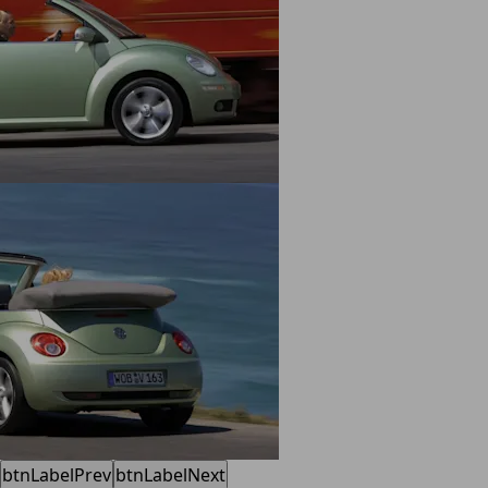
btnLabelPrev
btnLabelNext