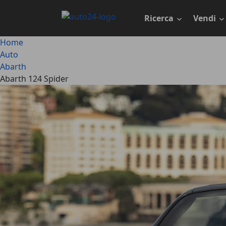
Passa
al
Ricerca
Vendi
contenuto
principale
Home
Auto
Abarth
Abarth 124 Spider