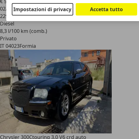
€ 5.500
02/2006
Impostazioni di privacy
Accetta tutto
229.000 km
Diesel
8,3 l/100 km (comb.)
Privato
IT 04023
Formia
Chrysler 300C
touring 3.0 V6 crd auto