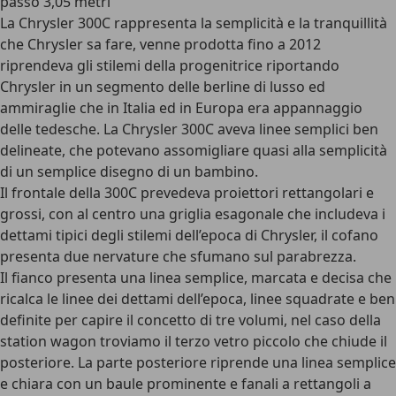
passo 3,05 metri
La Chrysler 300C rappresenta la semplicità e la tranquillità
che Chrysler sa fare, venne prodotta fino a 2012
riprendeva gli stilemi della progenitrice riportando
Chrysler in un segmento delle berline di lusso ed
ammiraglie che in Italia ed in Europa era appannaggio
delle tedesche. La Chrysler 300C aveva linee semplici ben
delineate, che potevano assomigliare quasi alla semplicità
di un semplice disegno di un bambino.
Il
frontale della 300C prevedeva proiettori rettangolari e
grossi
, con al centro una griglia esagonale che includeva i
dettami tipici degli stilemi dell’epoca di Chrysler, il cofano
presenta due nervature che sfumano sul parabrezza.
Il fianco presenta una linea semplice, marcata e decisa che
ricalca le linee dei dettami dell’epoca, linee squadrate e ben
definite per capire il concetto di tre volumi, nel caso della
station wagon
troviamo il terzo vetro piccolo che chiude il
posteriore. La parte posteriore riprende una linea semplice
e chiara con un baule prominente e fanali a rettangoli a