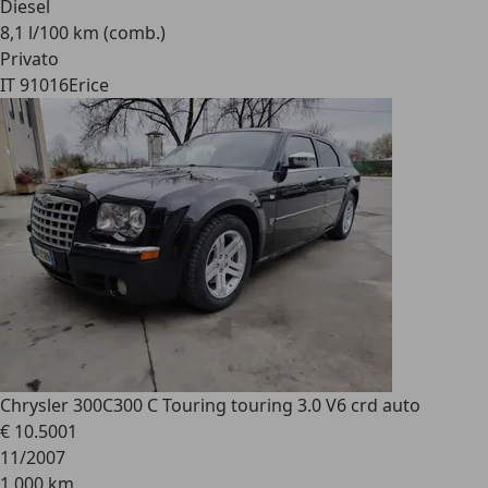
Diesel
8,1 l/100 km (comb.)
Privato
IT 91016
Erice
Chrysler 300C
300 C Touring touring 3.0 V6 crd auto
€ 10.500
1
11/2007
1.000 km