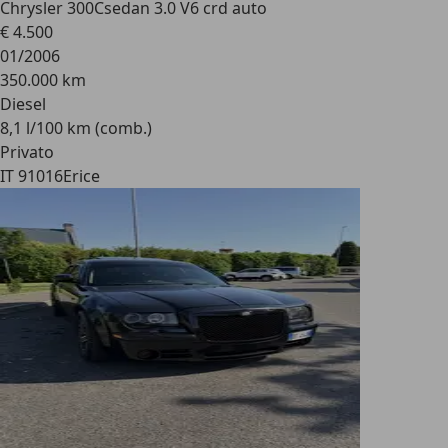
Chrysler 300C
sedan 3.0 V6 crd auto
€ 4.500
01/2006
350.000 km
Diesel
8,1 l/100 km (comb.)
Privato
IT 91016
Erice