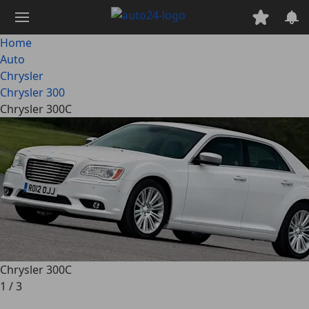
Passa
al
contenuto
Home
principale
Auto
Chrysler
Chrysler 300
Chrysler 300C
Chrysler 300C
1
/
3