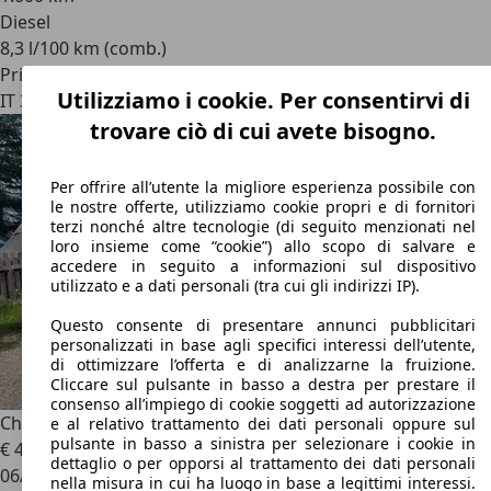
Diesel
8,3 l/100 km (comb.)
Privato
Utilizziamo i cookie. Per consentirvi di
IT 35014
Fontaniva Pd 35014
trovare ciò di cui avete bisogno.
Per offrire all’utente la migliore esperienza possibile con
le nostre offerte, utilizziamo cookie propri e di fornitori
terzi nonché altre tecnologie (di seguito menzionati nel
loro insieme come “cookie”) allo scopo di salvare e
accedere in seguito a informazioni sul dispositivo
utilizzato e a dati personali (tra cui gli indirizzi IP).
Questo consente di presentare annunci pubblicitari
personalizzati in base agli specifici interessi dell’utente,
di ottimizzare l’offerta e di analizzarne la fruizione.
Cliccare sul pulsante in basso a destra per prestare il
consenso all’impiego di cookie soggetti ad autorizzazione
Chrysler 300C
300 C Touring touring 3.0 V6 crd auto
e al relativo trattamento dei dati personali oppure sul
pulsante in basso a sinistra per selezionare i cookie in
€ 4.800
dettaglio o per opporsi al trattamento dei dati personali
06/2006
nella misura in cui ha luogo in base a legittimi interessi.