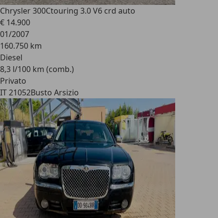
Chrysler 300C
touring 3.0 V6 crd auto
€ 14.900
01/2007
160.750 km
Diesel
8,3 l/100 km (comb.)
Privato
IT 21052
Busto Arsizio