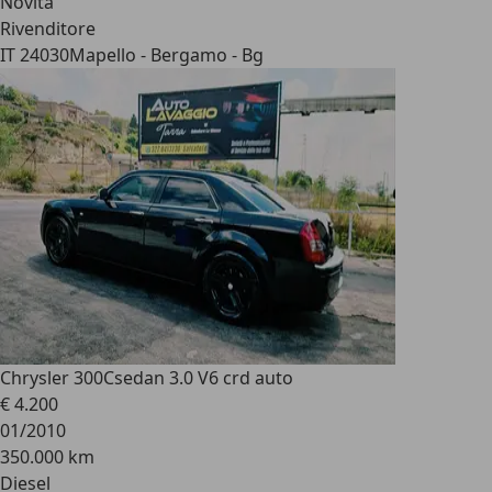
Novità
Rivenditore
IT 24030
Mapello - Bergamo - Bg
Chrysler 300C
sedan 3.0 V6 crd auto
€ 4.200
01/2010
350.000 km
Diesel