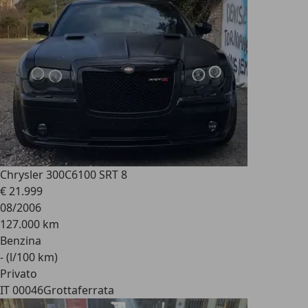
Chrysler 300C
6100 SRT 8
€ 21.999
08/2006
127.000 km
Benzina
- (l/100 km)
Privato
IT 00046
Grottaferrata