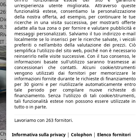
06/2006
un'esperienza utente migliorata. Attraverso queste
funzionalità estese, consentiamo la personalizzazione
265.000 km
della nostra offerta, ad esempio, per continuare le tue
Diesel
ricerche in una visita successiva, per mostrarti offerte
8,3 l/100 km (comb.)
adatte alla tua zona o per fornire e valutare pubblicità e
messaggi personalizzati. Salviamo il tuo indirizzo e-mail
Rivenditore
localmente se lo inserisci per le ricerche salvate, i veicoli
IT 20010
Bernate Ticino - Milano - Mi
preferiti o nell'ambito della valutazione dei prezzi. Ciò
semplifica l'utilizzo del sito web, poiché non è necessario
reinserirlo nelle visite successive. Con il tuo consenso, le
informazioni basate sull'utilizzo saranno trasmesse ai
concessionari che contatti. Alcuni cookie/strumenti
vengono utilizzati dai fornitori per memorizzare le
informazioni fornite durante le richieste di finanziamento
per 30 giorni e per riutilizzarle automaticamente entro
tale periodo per compilare nuove richieste di
finanziamento. Senza l'utilizzo di tali cookie/strumenti,
tali funzionalità estese non possono essere utilizzate in
tutto o in parte.
Lavoriamo con 263 fornitori.
Chrysler 300C
touring 3.0 V6 crd auto
|
|
Informativa sulla privacy
Colophon
Elenco fornitori