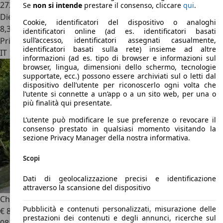
272 km
Se
non si intende
prestare il consenso, cliccare
qui
.
Diesel
Cookie, identificatori del dispositivo o analoghi
8,3 l/100 km (comb.)
identificatori online (ad es. identificatori basati
Privato
sull’accesso, identificatori assegnati casualmente,
identificatori basati sulla rete) insieme ad altre
IT 18100
Imperia
informazioni (ad es. tipo di browser e informazioni sul
browser, lingua, dimensioni dello schermo, tecnologie
supportate, ecc.) possono essere archiviati sul o letti dal
dispositivo dell’utente per riconoscerlo ogni volta che
l’utente si connette a un’app o a un sito web, per una o
più finalità qui presentate.
L’utente può modificare le sue preferenze o revocare il
consenso prestato in qualsiasi momento visitando la
sezione Privacy Manager della nostra informativa.
Scopi
Dati di geolocalizzazione precisi e identificazione
attraverso la scansione del dispositivo
Chrysler 300C
touring 3.0 V6 crd auto
Pubblicità e contenuti personalizzati, misurazione delle
€ 8.200
prestazioni dei contenuti e degli annunci, ricerche sul