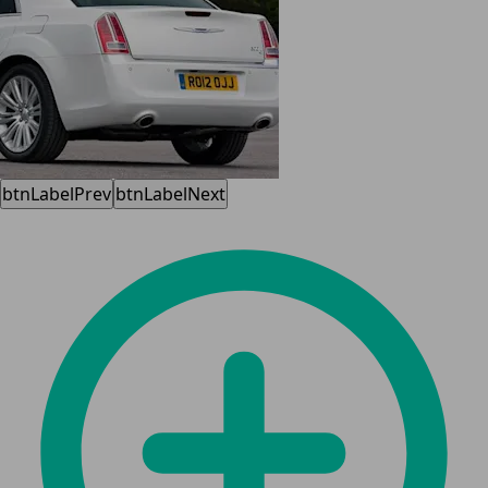
btnLabelPrev
btnLabelNext