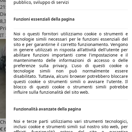
08/2008
pubblico, sviluppo di servizi
215.000 km
Diesel
Funzioni essenziali della pagina
8,3 l/100 km (comb.)
Privato
Noi o questi fornitori utilizziamo cookie o strumenti e
IT 30020
San Dona Di Piave
tecnologie simili necessari per le funzioni essenziali del
sito e per garantirne il corretto funzionamento. Vengono
in genere utilizzati in risposta all'attività dell'utente per
abilitare funzioni importanti come l'impostazione e il
mantenimento delle informazioni di accesso o delle
preferenze sulla privacy. L'uso di questi cookie o
tecnologie simili non può normalmente essere
disabilitato. Tuttavia, alcuni browser potrebbero bloccare
questi cookie o strumenti simili o avvisare l'utente. Il
blocco di questi cookie o strumenti simili potrebbe
influire sulla funzionalità del sito web.
Funzionalità avanzate della pagina
Noi e terze parti utilizziamo vari strumenti tecnologici,
Chrysler 300C
Touring touring 3.0 V6 crd auto
inclusi cookie e strumenti simili sul nostro sito web, per
€ 6.500
offrirti funzionalità estese del sito e garantire