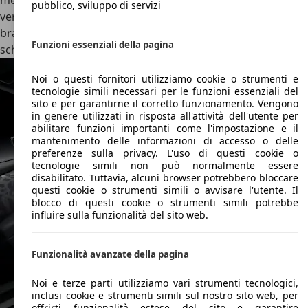
mentre dietro lo spazio è presidenziale. Scegliendo la
pubblico, sviluppo di servizi
versione con quattro posti, infatti, si guadagna un
bracciolo centrale completo, il clima individuale e due
Funzioni essenziali della pagina
schermi per l’intrattenimento posteriore.
Noi o questi fornitori utilizziamo cookie o strumenti e
tecnologie simili necessari per le funzioni essenziali del
sito e per garantirne il corretto funzionamento. Vengono
in genere utilizzati in risposta all'attività dell'utente per
abilitare funzioni importanti come l'impostazione e il
mantenimento delle informazioni di accesso o delle
preferenze sulla privacy. L'uso di questi cookie o
tecnologie simili non può normalmente essere
disabilitato. Tuttavia, alcuni browser potrebbero bloccare
questi cookie o strumenti simili o avvisare l'utente. Il
blocco di questi cookie o strumenti simili potrebbe
influire sulla funzionalità del sito web.
Funzionalità avanzate della pagina
Noi e terze parti utilizziamo vari strumenti tecnologici,
inclusi cookie e strumenti simili sul nostro sito web, per
offrirti funzionalità estese del sito e garantire