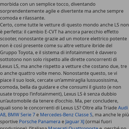
morbida con un semplice tocco, diventando
sorprendentemente agile e divertente ma anche sempre
comoda e rilassante.
Certo, come tutte le vetture di questo mondo anche LS non
è perfetta: il cambio E-CVT ha ancora parecchio effetto
scooter, nonostante grazie ad un motore elettrico potente
non è così presente come su altre vetture ibride del
Gruppo Toyota, e il sistema di infotainment è davvero
sottotono non solo rispetto alle dirette concorrenti di
Lexus LS, ma anche rispetto a vetture che costano due, tre
o anche quattro volte meno. Nonostante questo, se vi
piace il suo look, cercate un’ammiraglia lussuosissima,
comoda, bella da guidare e che consumi il giusto (e non
usate troppo l’infotainment), Lexus LS è senza dubbio
un’automobile da tenere d’occhio. Ma, per concludere,
quali sono le concorrenti di Lexus LS? Oltre alla Triade
Audi
A8
,
BMW Serie 7
e
Mercedes-Benz Classe S
, ma anche le più
sportive
Porsche Panamera
e
Jaguar XJ
(ormai fuori
produzione), l’italiana
Maserati Quattroporte
e, perché no,