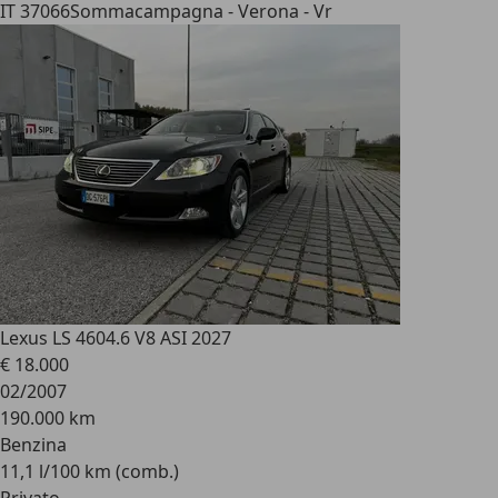
IT 37066
Sommacampagna - Verona - Vr
Lexus LS 460
4.6 V8 ASI 2027
€ 18.000
02/2007
190.000 km
Benzina
11,1 l/100 km (comb.)