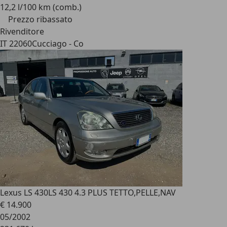
12,2 l/100 km (comb.)
Prezzo ribassato
Rivenditore
IT 22060
Cucciago - Co
Lexus LS 430
LS 430 4.3 PLUS TETTO,PELLE,NAV
€ 14.900
05/2002