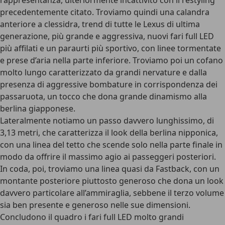
rappresentanza, ulteriormente incattivito con il restyling
precedentemente citato. Troviamo quindi una calandra
anteriore a clessidra, trend di tutte le Lexus di ultima
generazione, più grande e aggressiva, nuovi fari full LED
più affilati e un paraurti più sportivo, con linee tormentate
e prese d’aria nella parte inferiore. Troviamo poi un cofano
molto lungo caratterizzato da grandi nervature e dalla
presenza di aggressive bombature in corrispondenza dei
passaruota, un tocco che dona grande dinamismo alla
berlina giapponese.
Lateralmente notiamo un passo davvero lunghissimo, di
3,13 metri, che caratterizza il look della berlina nipponica,
con una linea del tetto che scende solo nella parte finale in
modo da offrire il massimo agio ai passeggeri posteriori.
In coda, poi, troviamo una linea quasi da Fastback, con un
montante posteriore piuttosto generoso che dona un look
davvero particolare all’ammiraglia, sebbene il terzo volume
sia ben presente e generoso nelle sue dimensioni.
Concludono il quadro i fari full LED molto grandi