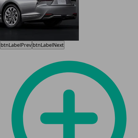
btnLabelPrev
btnLabelNext