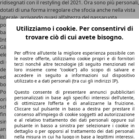
ridisegnati con il restyling del 2021. Ora sono più personali,
dotati di una forma irregolare che sfocia anche nella vista
laterale, arrivando quasi all’altezza del passaruota
posteriore. Concludendo con le dimensioni di Lexus LS, il
Utilizziamo i cookie. Per consentirvi di
bagagliaio ha una capacità di 480 litri.
trovare ciò di cui avete bisogno.
Interni Lexus LS
Gli interni di Lexus LS sono estremamente puliti ed
Per offrire all’utente la migliore esperienza possibile con
eleganti, ma non riescono a nascondere i segni del tempo
le nostre offerte, utilizziamo cookie propri e di fornitori
di una vettura che, nella sua fisionomia, è sulla cresta
terzi nonché altre tecnologie (di seguito menzionati nel
dell’onda dal 2017. La plancia è infatti estremamente pulita
loro insieme come “cookie”) allo scopo di salvare e
accedere in seguito a informazioni sul dispositivo
ed elegante, con una finitura che richiama il motivo delle
utilizzato e a dati personali (tra cui gli indirizzi IP).
bocchette dell’aria per l’intera larghezza dell’abitacolo.
Poco più in alto, invece, troviamo una superficie
Questo consente di presentare annunci pubblicitari
personalizzati in base agli specifici interessi dell’utente,
orizzontale piuttosto originale, che ospita l’enorme
di ottimizzare l’offerta e di analizzarne la fruizione.
schermo dell’infotainment da 12,3 pollici a sbalzo dotato,
Cliccare sul pulsante in basso a destra per prestare il
finalmente, di Apple CarPlay e Android Auto e, nella parte
consenso all’impiego di cookie soggetti ad autorizzazione
e al relativo trattamento dei dati personali oppure sul
sinistra del pannello, anche di un classico (e piuttosto
pulsante in basso a sinistra per selezionare i cookie in
antiquato nell’aspetto, va detto) orologio analogico. Poco
dettaglio o per opporsi al trattamento dei dati personali
in basso troviamo poi i pratici comandi fisici per il clima,
nella misura in cui ha luogo in base a legittimi interessi.