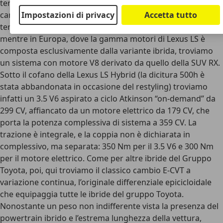
termico per una potenza di 445 CV. Oggi, però, tutto è
Impostazioni di privacy
Accetta tutto
cambiato. Nei mercati dove LS è presente anche come
termica, troviamo una gamma di V6 aspirati e biturbo,
mentre in Europa, dove la gamma motori di Lexus LS è
composta esclusivamente dalla variante ibrida, troviamo
un sistema con motore V8 derivato da quello della SUV RX.
Sotto il cofano della Lexus LS Hybrid (la dicitura 500h è
stata abbandonata in occasione del restyling) troviamo
infatti un 3.5 V6 aspirato a ciclo Atkinson “on-demand” da
299 CV, affiancato da un motore elettrico da 179 CV, che
porta la potenza complessiva di sistema a 359 CV. La
trazione è integrale, e la coppia non è dichiarata in
complessivo, ma separata: 350 Nm per il 3.5 V6 e 300 Nm
per il motore elettrico. Come per altre ibride del Gruppo
Toyota, poi, qui troviamo il classico cambio E-CVT a
variazione continua, l’originale differenziale epicicloidale
che equipaggia tutte le ibride del gruppo Toyota.
Nonostante un peso non indifferente vista la presenza del
powertrain ibrido e l’estrema lunghezza della vettura,