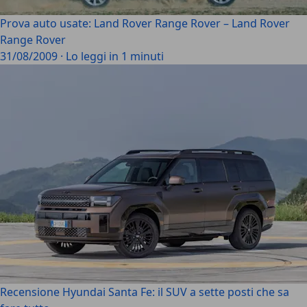
Prova auto usate: Land Rover Range Rover – Land Rover
Range Rover
31/08/2009
·
Lo leggi in 1 minuti
Recensione Hyundai Santa Fe: il SUV a sette posti che sa