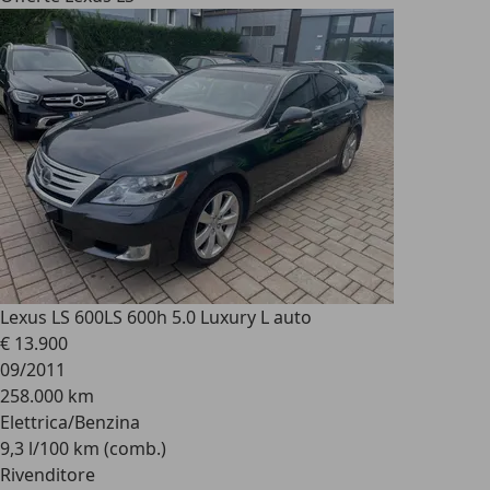
Lexus LS 600
LS 600h 5.0 Luxury L auto
€ 13.900
09/2011
258.000 km
Elettrica/Benzina
9,3 l/100 km (comb.)
Rivenditore