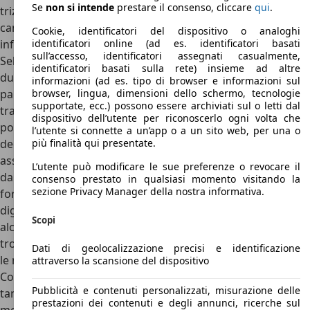
Se
non si intende
prestare il consenso, cliccare
qui
.
trizona di serie, mentre il tunnel centrale ospita la leva del
cambio e il discusso “pad” per comandare il sistema di
Cookie, identificatori del dispositivo o analoghi
infotelematica.
identificatori online (ad es. identificatori basati
sull’accesso, identificatori assegnati casualmente,
Sebbene infatti ora lo schermo sia diventato touchscreen,
identificatori basati sulla rete) insieme ad altre
durante la marcia è ancora comandabile tramite questo
informazioni (ad es. tipo di browser e informazioni sul
pannello tattile che dovrebbe ricordare l’utilizzo di un
browser, lingua, dimensioni dello schermo, tecnologie
supportate, ecc.) possono essere archiviati sul o letti dal
trackpad di un PC portatile, ma in realtà è complicato e ben
dispositivo dell’utente per riconoscerlo ogni volta che
poco intuitivo da usare. Questo è forse il maggiore limite
l’utente si connette a un’app o a un sito web, per una o
degli interni di Lexus LS, altrimenti ben fatti, ben
più finalità qui presentate.
assemblati, ricchi di funzionalità ed estremamente comodi
L’utente può modificare le sue preferenze o revocare il
da vivere. Dietro il volante, dotato di tasti fisici dall’aspetto
consenso prestato in qualsiasi momento visitando la
sezione Privacy Manager della nostra informativa.
forse un po’ antiquato, troviamo un quadro strumenti
digitale piuttosto piccolo, ben diverso dai cockpit digitali di
Scopi
alcune rivali. In cima alla palpebra che lo copre, però,
troviamo due selettori tra cui quello per le luci e quello per
Dati di geolocalizzazione precisi e identificazione
le modalità di guida, un layout ispirato alla mitica LFA.
attraverso la scansione del dispositivo
Concludendo con gli interni di Lexus LS, davanti lo spazio è
Pubblicità e contenuti personalizzati, misurazione delle
tanto e i sedili sono molto comodi, imbottiti con uretano,
prestazioni dei contenuti e degli annunci, ricerche sul