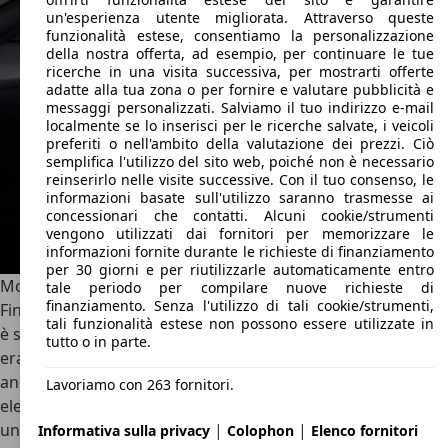
un'esperienza utente migliorata. Attraverso queste
funzionalità estese, consentiamo la personalizzazione
della nostra offerta, ad esempio, per continuare le tue
ricerche in una visita successiva, per mostrarti offerte
adatte alla tua zona o per fornire e valutare pubblicità e
messaggi personalizzati. Salviamo il tuo indirizzo e-mail
localmente se lo inserisci per le ricerche salvate, i veicoli
preferiti o nell'ambito della valutazione dei prezzi. Ciò
semplifica l'utilizzo del sito web, poiché non è necessario
reinserirlo nelle visite successive. Con il tuo consenso, le
informazioni basate sull'utilizzo saranno trasmesse ai
concessionari che contatti. Alcuni cookie/strumenti
vengono utilizzati dai fornitori per memorizzare le
informazioni fornite durante le richieste di finanziamento
per 30 giorni e per riutilizzarle automaticamente entro
Motori Lexus LS
tale periodo per compilare nuove richieste di
finanziamento. Senza l'utilizzo di tali cookie/strumenti,
Fino alla quarta generazione, la gamma motori di Lexus LS
tali funzionalità estese non possono essere utilizzate in
è stata formata principalmente da motori ad 8 cilindri. Il V8
tutto o in parte.
era diventato il motore d’adozione della LS, compresa
anche la versione ibrida LS 600h, che ad un motore
Lavoriamo con 263 fornitori.
elettrico e al cambio E-CVT affiancava un 5.0 V8, prima e
|
|
unica full-hybrid dotata di un 8 cilindri come motore
Informativa sulla privacy
Colophon
Elenco fornitori