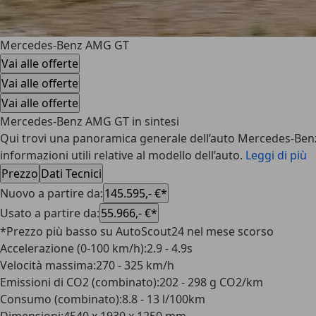
Mercedes-Benz AMG GT
Vai alle offerte
Vai alle offerte
Vai alle offerte
Mercedes-Benz AMG GT in sintesi
Qui trovi una panoramica generale dell’auto Mercedes-Benz AMG
informazioni utili relative al modello dell’auto.
Leggi di più
Prezzo
Dati Tecnici
Nuovo a partire da
:
145.595,- €*
Usato a partire da
:
55.966,- €*
*Prezzo più basso su AutoScout24 nel mese scorso
Accelerazione (0-100 km/h)
:
2.9 - 4.9s
Velocità massima
:
270 - 325 km/h
Emissioni di CO2 (combinato)
:
202 - 298 g CO2/km
Consumo (combinato)
:
8.8 - 13 l/100km