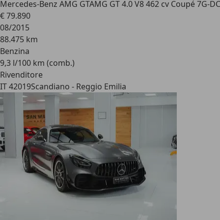
Mercedes-Benz AMG GT
AMG GT 4.0 V8 462 cv Coupé 7G-D
€ 79.890
08/2015
88.475 km
Benzina
9,3 l/100 km (comb.)
Rivenditore
IT 42019
Scandiano - Reggio Emilia