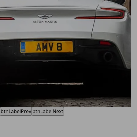
btnLabelPrev
btnLabelNext