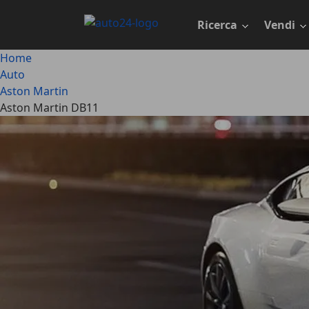
Passa
al
Ricerca
Vendi
contenuto
principale
Home
Auto
Aston Martin
Aston Martin DB11