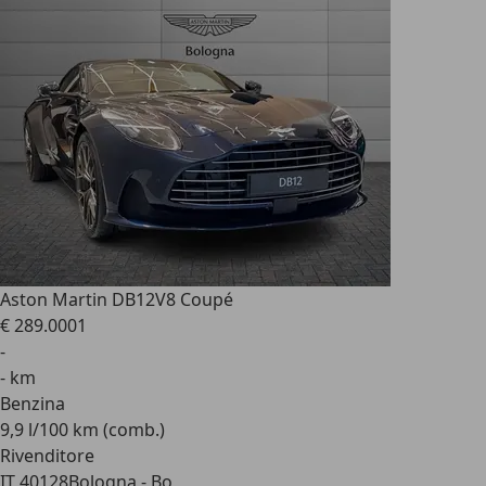
Aston Martin DB12
V8 Coupé
€ 289.000
1
-
- km
Benzina
9,9 l/100 km (comb.)
Rivenditore
IT 40128
Bologna - Bo