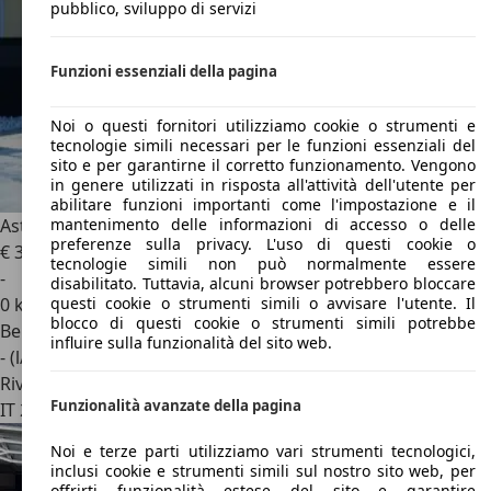
pubblico, sviluppo di servizi
Funzioni essenziali della pagina
Noi o questi fornitori utilizziamo cookie o strumenti e
tecnologie simili necessari per le funzioni essenziali del
sito e per garantirne il corretto funzionamento. Vengono
in genere utilizzati in risposta all'attività dell'utente per
abilitare funzioni importanti come l'impostazione e il
Aston Martin DB12
V8 COUPE 26MY
mantenimento delle informazioni di accesso o delle
preferenze sulla privacy. L'uso di questi cookie o
€ 311.800
1
tecnologie simili non può normalmente essere
-
disabilitato. Tuttavia, alcuni browser potrebbero bloccare
0 km
questi cookie o strumenti simili o avvisare l'utente. Il
blocco di questi cookie o strumenti simili potrebbe
Benzina
influire sulla funzionalità del sito web.
- (l/100 km)
Rivenditore
Funzionalità avanzate della pagina
IT 20123
Milano - Mi
Noi e terze parti utilizziamo vari strumenti tecnologici,
inclusi cookie e strumenti simili sul nostro sito web, per
offrirti funzionalità estese del sito e garantire