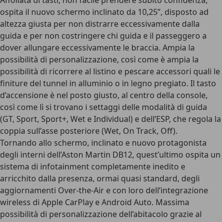
Affollata di tasti, non facile prendere subito confidenza,
ospita il nuovo
schermo inclinato da 10,25”
, disposto ad
altezza giusta per non distrarre eccessivamente dalla
guida e per non costringere chi guida e il passeggero a
dover allungare eccessivamente le braccia. Ampia la
possibilità di personalizzazione, così come è ampia la
possibilità di ricorrere al listino e pescare accessori quali le
finiture del tunnel in alluminio o in legno pregiato. Il tasto
d’accensione è nel posto giusto, al centro della console,
così come lì si trovano i settaggi delle modalità di guida
(
GT, Sport, Sport+, Wet e Individual
) e dell’ESP, che regola la
coppia sull’asse posteriore (Wet, On Track, Off).
Tornando allo schermo, inclinato e nuovo protagonista
degli interni dell’Aston Martin DB12, quest’ultimo ospita un
sistema di infotainment completamente inedito e
arricchito dalla presenza, ormai quasi standard, degli
aggiornamenti Over-the-Air e con loro dell’integrazione
wireless di Apple CarPlay e Android Auto. Massima
possibilità di personalizzazione dell’abitacolo grazie al