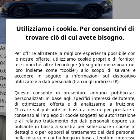
Utilizziamo i cookie. Per consentirvi di
trovare ciò di cui avete bisogno.
Aston Martin DB12
V8 Coupé IVA DEDUCIBILE
Per offrire all’utente la migliore esperienza possibile con
€ 256.000
1
le nostre offerte, utilizziamo cookie propri e di fornitori
04/2024
terzi nonché altre tecnologie (di seguito menzionati nel
6.000 km
loro insieme come “cookie”) allo scopo di salvare e
accedere in seguito a informazioni sul dispositivo
Benzina
utilizzato e a dati personali (tra cui gli indirizzi IP).
9,9 l/100 km (comb.)
Novità
Questo consente di presentare annunci pubblicitari
personalizzati in base agli specifici interessi dell’utente,
Rivenditore
di ottimizzare l’offerta e di analizzarne la fruizione.
IT 61048
S.angelo In Vado - Pesaro Urbino - Pu
Cliccare sul pulsante in basso a destra per prestare il
consenso all’impiego di cookie soggetti ad autorizzazione
e al relativo trattamento dei dati personali oppure sul
pulsante in basso a sinistra per selezionare i cookie in
dettaglio o per opporsi al trattamento dei dati personali
nella misura in cui ha luogo in base a legittimi interessi.