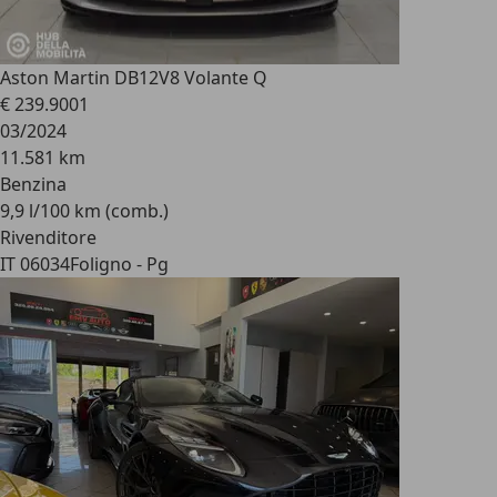
Aston Martin DB12
V8 Volante Q
€ 239.900
1
03/2024
11.581 km
Benzina
9,9 l/100 km (comb.)
Rivenditore
IT 06034
Foligno - Pg