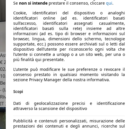
Se
non si intende
prestare il consenso, cliccare
qui
.
Cookie, identificatori del dispositivo o analoghi
identificatori online (ad es. identificatori basati
sull’accesso, identificatori assegnati casualmente,
identificatori basati sulla rete) insieme ad altre
informazioni (ad es. tipo di browser e informazioni sul
browser, lingua, dimensioni dello schermo, tecnologie
supportate, ecc.) possono essere archiviati sul o letti dal
dispositivo dell’utente per riconoscerlo ogni volta che
l’utente si connette a un’app o a un sito web, per una o
Aston Martin DB12
Volante 4.0 V8 auto
più finalità qui presentate.
€ 259.000
1
02/2025
L’utente può modificare le sue preferenze o revocare il
consenso prestato in qualsiasi momento visitando la
10.500 km
sezione Privacy Manager della nostra informativa.
Benzina
- (l/100 km)
Scopi
Rivenditore
Dati di geolocalizzazione precisi e identificazione
IT 20146
Milano - Mi
attraverso la scansione del dispositivo
Pubblicità e contenuti personalizzati, misurazione delle
prestazioni dei contenuti e degli annunci, ricerche sul