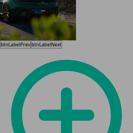
btnLabelPrev
btnLabelNext