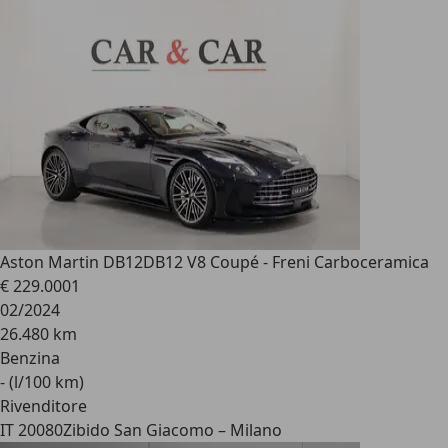
Aston Martin DB12
DB12 V8 Coupé - Freni Carboceramica
€ 229.000
1
02/2024
26.480 km
Benzina
- (l/100 km)
Rivenditore
IT 20080
Zibido San Giacomo – Milano