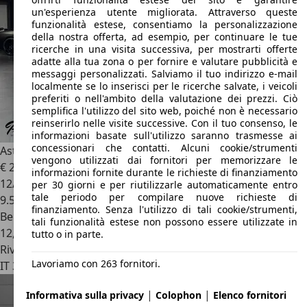
un'esperienza utente migliorata. Attraverso queste
funzionalità estese, consentiamo la personalizzazione
della nostra offerta, ad esempio, per continuare le tue
ricerche in una visita successiva, per mostrarti offerte
adatte alla tua zona o per fornire e valutare pubblicità e
messaggi personalizzati. Salviamo il tuo indirizzo e-mail
localmente se lo inserisci per le ricerche salvate, i veicoli
preferiti o nell'ambito della valutazione dei prezzi. Ciò
semplifica l'utilizzo del sito web, poiché non è necessario
reinserirlo nelle visite successive. Con il tuo consenso, le
informazioni basate sull'utilizzo saranno trasmesse ai
concessionari che contatti. Alcuni cookie/strumenti
Aston Martin DB12
4.0 V8 auto
vengono utilizzati dai fornitori per memorizzare le
€ 240.000
informazioni fornite durante le richieste di finanziamento
12/2024
per 30 giorni e per riutilizzarle automaticamente entro
tale periodo per compilare nuove richieste di
9.500 km
finanziamento. Senza l'utilizzo di tali cookie/strumenti,
Benzina
tali funzionalità estese non possono essere utilizzate in
12,2 l/100 km (comb.)
tutto o in parte.
Rivenditore
Lavoriamo con 263 fornitori.
IT 35031
Abano Terme - Padova - Pd
|
|
Informativa sulla privacy
Colophon
Elenco fornitori