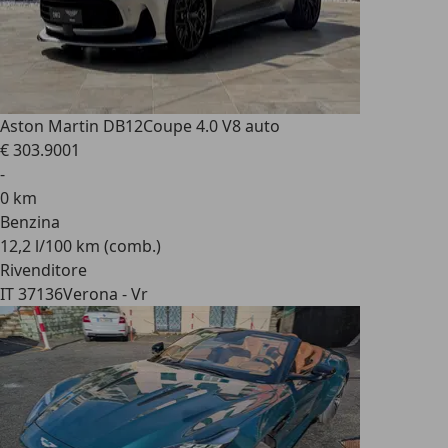
Aston Martin DB12
Coupe 4.0 V8 auto
€ 303.900
1
-
0 km
Benzina
12,2 l/100 km (comb.)
Rivenditore
IT 37136
Verona - Vr