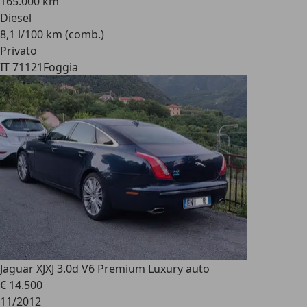
165.000 km
Diesel
8,1 l/100 km (comb.)
Privato
IT 71121
Foggia
Jaguar XJ
XJ 3.0d V6 Premium Luxury auto
€ 14.500
11/2012