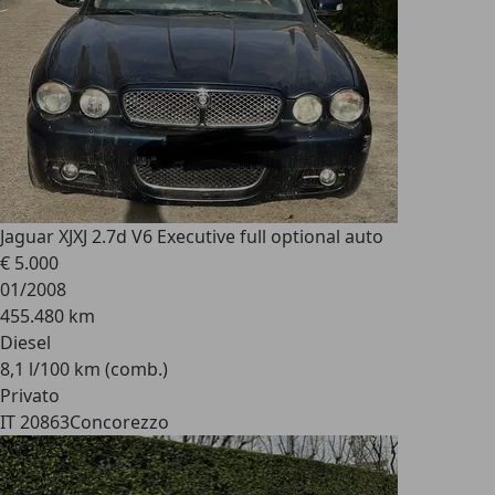
Jaguar XJ
XJ 2.7d V6 Executive full optional auto
€ 5.000
01/2008
455.480 km
Diesel
8,1 l/100 km (comb.)
Privato
IT 20863
Concorezzo