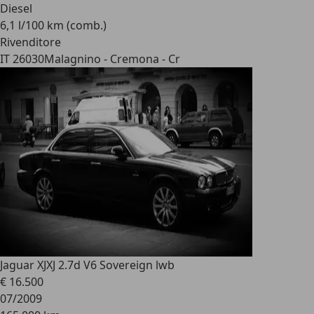
Diesel
6,1 l/100 km (comb.)
Rivenditore
IT 26030
Malagnino - Cremona - Cr
Jaguar XJ
XJ 2.7d V6 Sovereign lwb
€ 16.500
07/2009