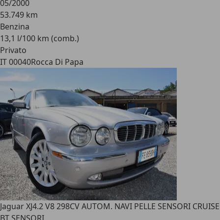
05/2000
53.749 km
Benzina
13,1 l/100 km (comb.)
Privato
IT 00040
Rocca Di Papa
Jaguar XJ
4.2 V8 298CV AUTOM. NAVI PELLE SENSORI CRUISE
BT SENSORI