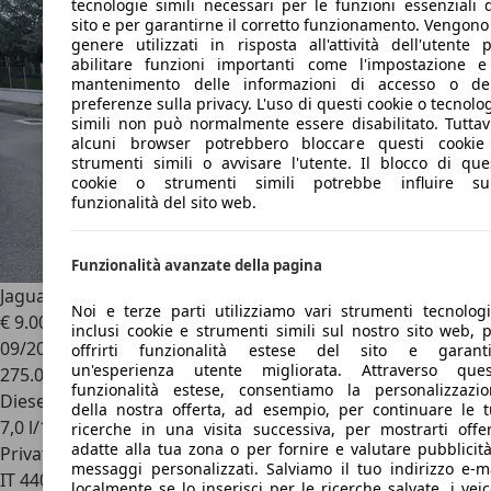
tecnologie simili necessari per le funzioni essenziali 
sito e per garantirne il corretto funzionamento. Vengono
genere utilizzati in risposta all'attività dell'utente 
abilitare funzioni importanti come l'impostazione e
mantenimento delle informazioni di accesso o del
preferenze sulla privacy. L'uso di questi cookie o tecnolo
simili non può normalmente essere disabilitato. Tuttav
alcuni browser potrebbero bloccare questi cookie
strumenti simili o avvisare l'utente. Il blocco di que
cookie o strumenti simili potrebbe influire sul
funzionalità del sito web.
Funzionalità avanzate della pagina
Jaguar XJ
XJ IX 2010 3.0d V6 Premium Luxury auto
Noi e terze parti utilizziamo vari strumenti tecnologi
€ 9.000
inclusi cookie e strumenti simili sul nostro sito web, 
09/2010
offrirti funzionalità estese del sito e garanti
un'esperienza utente migliorata. Attraverso ques
275.000 km
funzionalità estese, consentiamo la personalizzazio
Diesel
della nostra offerta, ad esempio, per continuare le 
7,0 l/100 km (comb.)
ricerche in una visita successiva, per mostrarti offe
adatte alla tua zona o per fornire e valutare pubblicit
Privato
messaggi personalizzati. Salviamo il tuo indirizzo e-m
IT 44049
Vigarano Mainarda
localmente se lo inserisci per le ricerche salvate, i veic