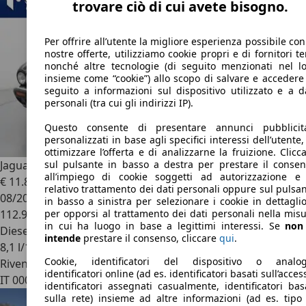
trovare ciò di cui avete bisogno.
Per offrire all’utente la migliore esperienza possibile con
nostre offerte, utilizziamo cookie propri e di fornitori te
nonché altre tecnologie (di seguito menzionati nel l
insieme come “cookie”) allo scopo di salvare e accedere
seguito a informazioni sul dispositivo utilizzato e a d
personali (tra cui gli indirizzi IP).
Questo consente di presentare annunci pubblicita
personalizzati in base agli specifici interessi dell’utente,
ottimizzare l’offerta e di analizzarne la fruizione. Clicc
Jaguar XJ
2.7d V6 Sovereign CY176VE
sul pulsante in basso a destra per prestare il conse
all’impiego di cookie soggetti ad autorizzazione e 
€ 11.800
relativo trattamento dei dati personali oppure sul pulsa
08/2006
in basso a sinistra per selezionare i cookie in dettagli
112.944 km
per opporsi al trattamento dei dati personali nella mis
in cui ha luogo in base a legittimi interessi. Se
non 
Diesel
intende
prestare il consenso, cliccare
qui
.
8,1 l/100 km (comb.)
Cookie, identificatori del dispositivo o analog
Rivenditore
identificatori online (ad es. identificatori basati sull’acces
IT 00040
Ariccia - Roma
identificatori assegnati casualmente, identificatori bas
sulla rete) insieme ad altre informazioni (ad es. tipo