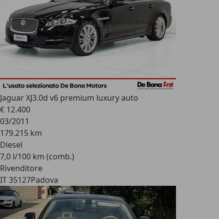
Jaguar XJ
3.0d v6 premium luxury auto
€ 12.400
03/2011
179.215 km
Diesel
7,0 l/100 km (comb.)
Rivenditore
IT 35127
Padova