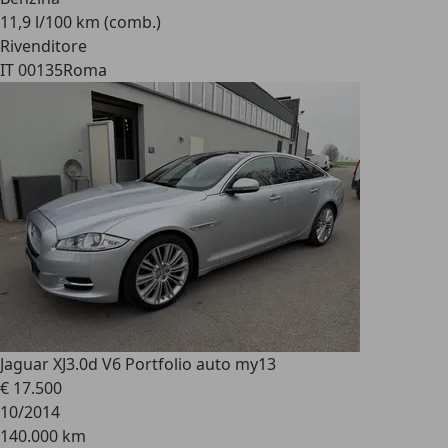
11,9 l/100 km (comb.)
Rivenditore
IT 00135
Roma
Jaguar XJ
3.0d V6 Portfolio auto my13
€ 17.500
10/2014
140.000 km