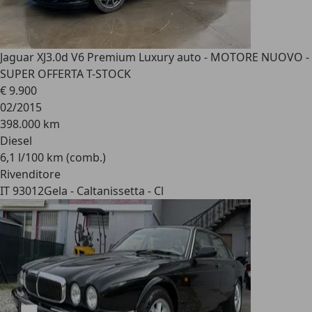
Jaguar XJ
3.0d V6 Premium Luxury auto - MOTORE NUOVO -
SUPER OFFERTA T-STOCK
€ 9.900
02/2015
398.000 km
Diesel
6,1 l/100 km (comb.)
Rivenditore
IT 93012
Gela - Caltanissetta - Cl