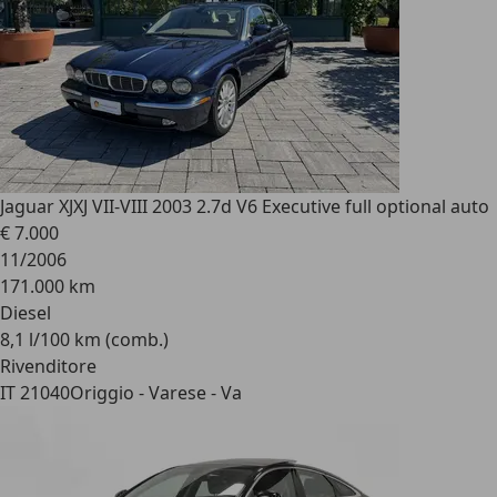
Jaguar XJ
XJ VII-VIII 2003 2.7d V6 Executive full optional auto
€ 7.000
11/2006
171.000 km
Diesel
8,1 l/100 km (comb.)
Rivenditore
IT 21040
Origgio - Varese - Va