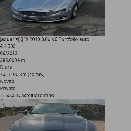
Jaguar XJ
XJ IX 2010 3.0d V6 Portfolio auto
€ 4.500
06/2012
385.000 km
Diesel
7,0 l/100 km (comb.)
Novità
Privato
IT 50051
Castelfiorentino