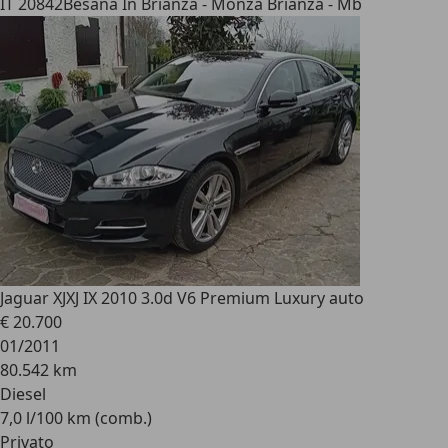
IT 20842
Besana In Brianza - Monza Brianza - Mb
Jaguar XJ
XJ IX 2010 3.0d V6 Premium Luxury auto
€ 20.700
01/2011
80.542 km
Diesel
7,0 l/100 km (comb.)
Privato