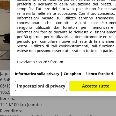
preferiti o nell'ambito della valutazione dei prezzi. 
semplifica l'utilizzo del sito web, poiché non è necessa
reinserirlo nelle visite successive. Con il tuo consenso,
informazioni basate sull'utilizzo saranno trasmesse
concessionari che contatti. Alcuni cookie/strumen
vengono utilizzati dai fornitori per memorizzare 
informazioni fornite durante le richieste di finanziame
per 30 giorni e per riutilizzarle automaticamente entro t
periodo per compilare nuove richieste di finanziamen
Senza l'utilizzo di tali cookie/strumenti, tali funzional
estese non possono essere utilizzate in tutto o in parte.
Lavoriamo con 263 fornitori.
|
|
Jaguar XJ
3.2 Executive
Informativa sulla privacy
Colophon
Elenco fornitori
€ 6.497
Impostazioni di privacy
Accetta tutto
06/1998
106.948 km
Benzina
12,1 l/100 km (comb.)
Rivenditore