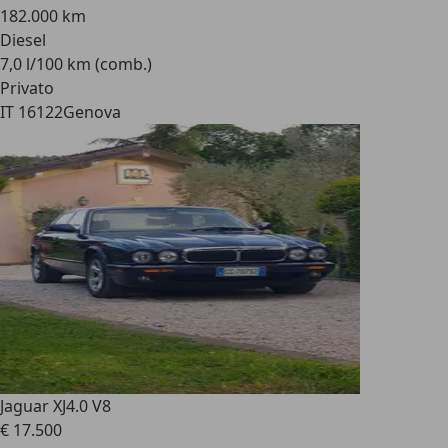
182.000 km
Diesel
7,0 l/100 km (comb.)
Privato
IT 16122
Genova
Jaguar XJ
4.0 V8
€ 17.500