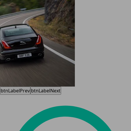
btnLabelPrev
btnLabelNext