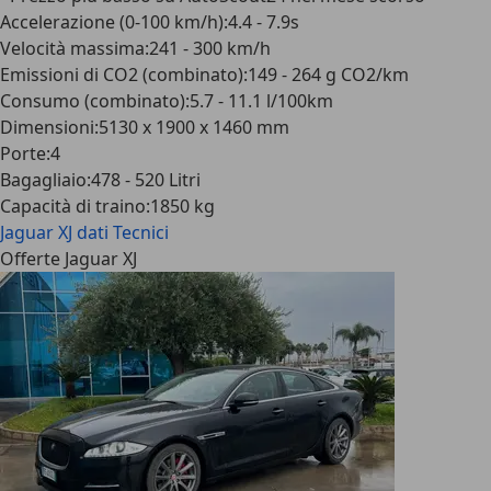
Accelerazione (0-100 km/h)
:
4.4 - 7.9s
Velocità massima
:
241 - 300 km/h
Emissioni di CO2 (combinato)
:
149 - 264 g CO2/km
Consumo (combinato)
:
5.7 - 11.1 l/100km
Dimensioni
:
5130 x 1900 x 1460 mm
Porte
:
4
Bagagliaio
:
478 - 520 Litri
Capacità di traino
:
1850 kg
Jaguar XJ
dati Tecnici
Offerte Jaguar XJ