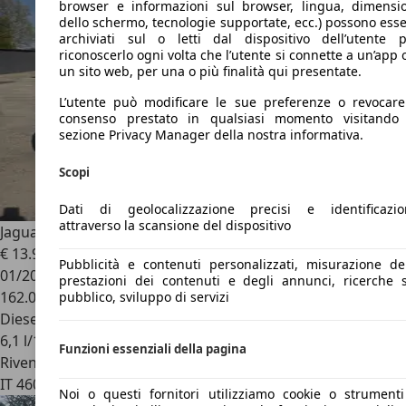
browser e informazioni sul browser, lingua, dimensi
dello schermo, tecnologie supportate, ecc.) possono ess
archiviati sul o letti dal dispositivo dell’utente 
riconoscerlo ogni volta che l’utente si connette a un’app 
un sito web, per una o più finalità qui presentate.
L’utente può modificare le sue preferenze o revocare
consenso prestato in qualsiasi momento visitando 
sezione Privacy Manager della nostra informativa.
Scopi
Dati di geolocalizzazione precisi e identificazio
attraverso la scansione del dispositivo
Jaguar XJ
XJ 3.0D V6 Supersport
€ 13.999
Pubblicità e contenuti personalizzati, misurazione de
01/2013
prestazioni dei contenuti e degli annunci, ricerche 
162.000 km
pubblico, sviluppo di servizi
Diesel
6,1 l/100 km (comb.)
Funzioni essenziali della pagina
Rivenditore
IT 46019
Viadana - Mantova - Mn
Noi o questi fornitori utilizziamo cookie o strument