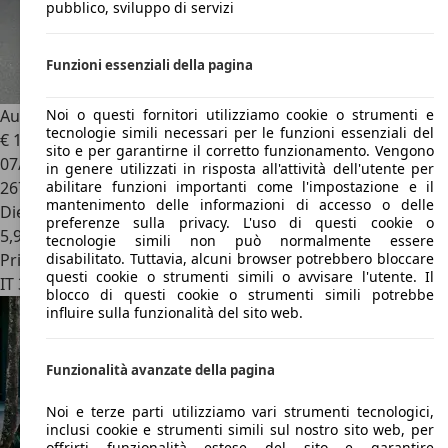
pubblico, sviluppo di servizi
Funzioni essenziali della pagina
Audi A7
A7 Sportback 3.0 V6 tdi quattro s-tronic
Noi o questi fornitori utilizziamo cookie o strumenti e
tecnologie simili necessari per le funzioni essenziali del
€ 13.900
sito e per garantirne il corretto funzionamento. Vengono
07/2011
in genere utilizzati in risposta all'attività dell'utente per
267.000 km
abilitare funzioni importanti come l'impostazione e il
mantenimento delle informazioni di accesso o delle
Diesel
preferenze sulla privacy. L'uso di questi cookie o
5,9 l/100 km (comb.)
tecnologie simili non può normalmente essere
Privato
disabilitato. Tuttavia, alcuni browser potrebbero bloccare
questi cookie o strumenti simili o avvisare l'utente. Il
IT 31010
Farra Di Soligo
blocco di questi cookie o strumenti simili potrebbe
influire sulla funzionalità del sito web.
Funzionalità avanzate della pagina
Noi e terze parti utilizziamo vari strumenti tecnologici,
inclusi cookie e strumenti simili sul nostro sito web, per
offrirti funzionalità estese del sito e garantire