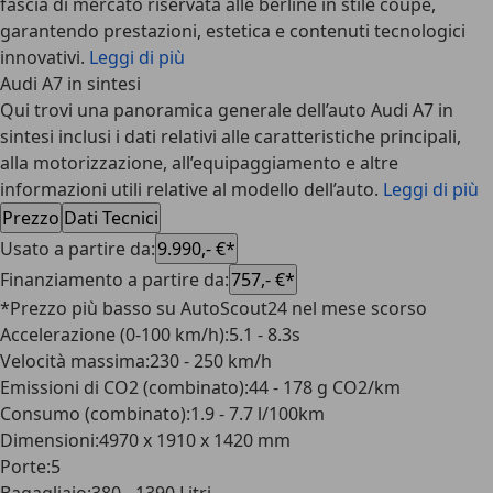
fascia di mercato riservata alle berline in stile coupé,
garantendo prestazioni, estetica e contenuti tecnologici
innovativi.
Leggi di più
Audi A7 in sintesi
Qui trovi una panoramica generale dell’auto Audi A7 in
sintesi inclusi i dati relativi alle caratteristiche principali,
alla motorizzazione, all’equipaggiamento e altre
informazioni utili relative al modello dell’auto.
Leggi di più
Prezzo
Dati Tecnici
Usato a partire da
:
9.990,- €*
Finanziamento a partire da
:
757,- €*
*Prezzo più basso su AutoScout24 nel mese scorso
Accelerazione (0-100 km/h)
:
5.1 - 8.3s
Velocità massima
:
230 - 250 km/h
Emissioni di CO2 (combinato)
:
44 - 178 g CO2/km
Consumo (combinato)
:
1.9 - 7.7 l/100km
Dimensioni
:
4970 x 1910 x 1420 mm
Porte
:
5