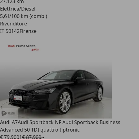
27.123 km
Elettrica/Diesel
5,6 l/100 km (comb.)
Rivenditore
IT 50142
Firenze
Audi A7
Audi Sportback NF Audi Sportback Business
Advanced 50 TDI quattro tiptronic
€ 79.900
1
€ 87.900,-