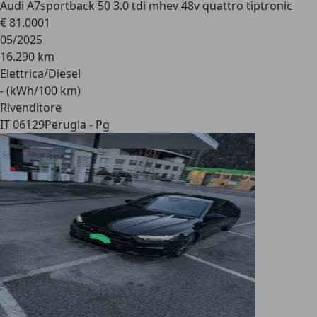
Audi A7
sportback 50 3.0 tdi mhev 48v quattro tiptronic
€ 81.000
1
05/2025
16.290 km
Elettrica/Diesel
- (kWh/100 km)
Rivenditore
IT 06129
Perugia - Pg