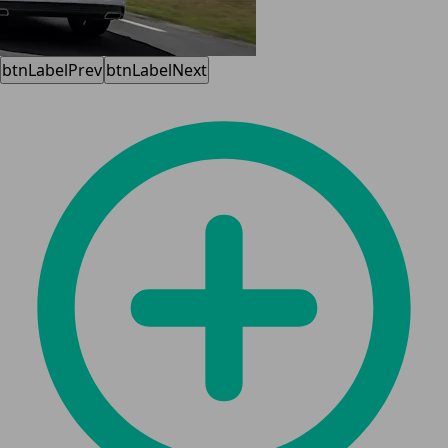
btnLabelPrev
btnLabelNext