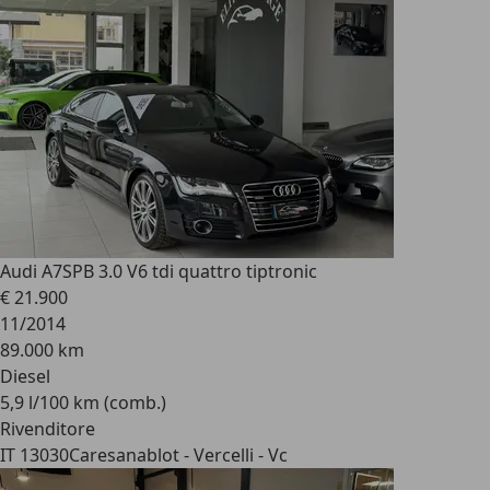
Audi A7
SPB 3.0 V6 tdi quattro tiptronic
€ 21.900
11/2014
89.000 km
Diesel
5,9 l/100 km (comb.)
Rivenditore
IT 13030
Caresanablot - Vercelli - Vc