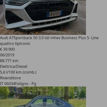
Audi A7
Sportback 50 3.0 tdi mhev Business Plus S- Line
quattro tiptronic
€ 39.900
06/2019
88.771 km
Elettrica/Diesel
5,6 l/100 km (comb.)
Rivenditore
IT 06034
Foligno - Pg