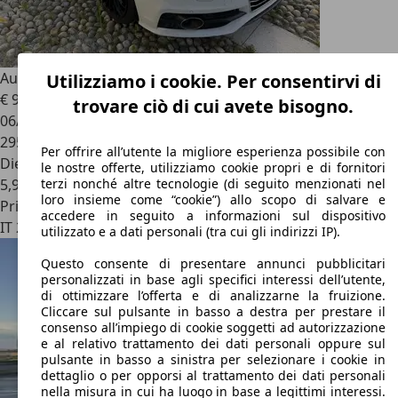
Audi A7
Sportback 3.0 V6 tdi quattro s-tronic
Utilizziamo i cookie. Per consentirvi di
€ 9.500
trovare ciò di cui avete bisogno.
06/2013
295.000 km
Per offrire all’utente la migliore esperienza possibile con
Diesel
le nostre offerte, utilizziamo cookie propri e di fornitori
5,9 l/100 km (comb.)
terzi nonché altre tecnologie (di seguito menzionati nel
loro insieme come “cookie”) allo scopo di salvare e
Privato
accedere in seguito a informazioni sul dispositivo
IT 20900
Monza
utilizzato e a dati personali (tra cui gli indirizzi IP).
Questo consente di presentare annunci pubblicitari
personalizzati in base agli specifici interessi dell’utente,
di ottimizzare l’offerta e di analizzarne la fruizione.
Cliccare sul pulsante in basso a destra per prestare il
consenso all’impiego di cookie soggetti ad autorizzazione
e al relativo trattamento dei dati personali oppure sul
pulsante in basso a sinistra per selezionare i cookie in
dettaglio o per opporsi al trattamento dei dati personali
nella misura in cui ha luogo in base a legittimi interessi.