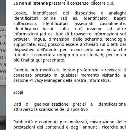
Se
non si intende
prestare il consenso, cliccare
qui
.
Cookie, identificatori del dispositivo o analoghi
identificatori online (ad es. identificatori basati
sull’accesso, identificatori assegnati casualmente,
identificatori basati sulla rete) insieme ad altre
Audi A7
Sportback 3.0 V6 tdi quattro s-tronic
informazioni (ad es. tipo di browser e informazioni sul
€ 13.500
browser, lingua, dimensioni dello schermo, tecnologie
02/2012
supportate, ecc.) possono essere archiviati sul o letti dal
dispositivo dell’utente per riconoscerlo ogni volta che
165.000 km
l’utente si connette a un’app o a un sito web, per una o
Diesel
più finalità qui presentate.
5,9 l/100 km (comb.)
L’utente può modificare le sue preferenze o revocare il
Privato
consenso prestato in qualsiasi momento visitando la
IT 63831
Fermo
sezione Privacy Manager della nostra informativa.
Scopi
Dati di geolocalizzazione precisi e identificazione
attraverso la scansione del dispositivo
Pubblicità e contenuti personalizzati, misurazione delle
prestazioni dei contenuti e degli annunci, ricerche sul