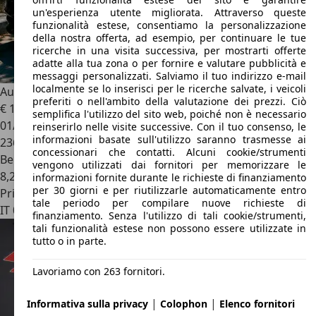
un'esperienza utente migliorata. Attraverso queste
funzionalità estese, consentiamo la personalizzazione
della nostra offerta, ad esempio, per continuare le tue
ricerche in una visita successiva, per mostrarti offerte
adatte alla tua zona o per fornire e valutare pubblicità e
messaggi personalizzati. Salviamo il tuo indirizzo e-mail
localmente se lo inserisci per le ricerche salvate, i veicoli
Audi A7
A7 Sportback 3.0 V6 tfsi quattro 300cv s-tronic
preferiti o nell'ambito della valutazione dei prezzi. Ciò
€ 11.500
semplifica l'utilizzo del sito web, poiché non è necessario
01/2012
reinserirlo nelle visite successive. Con il tuo consenso, le
informazioni basate sull'utilizzo saranno trasmesse ai
236.000 km
concessionari che contatti. Alcuni cookie/strumenti
Benzina
vengono utilizzati dai fornitori per memorizzare le
8,2 l/100 km (comb.)
informazioni fornite durante le richieste di finanziamento
per 30 giorni e per riutilizzarle automaticamente entro
Privato
tale periodo per compilare nuove richieste di
IT 00139
Roma
finanziamento. Senza l'utilizzo di tali cookie/strumenti,
tali funzionalità estese non possono essere utilizzate in
tutto o in parte.
Lavoriamo con 263 fornitori.
|
|
Informativa sulla privacy
Colophon
Elenco fornitori