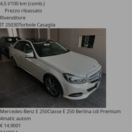
4,5 l/100 km (comb.)
Prezzo ribassato
Rivenditore
IT 25030
Torbole Casaglia
Mercedes-Benz E 250
Classe E 250 Berlina cdi Premium
4matic autom
€ 14.900
1