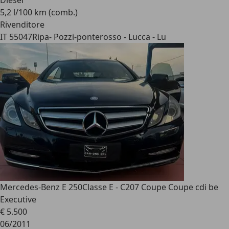
Diesel
5,2 l/100 km (comb.)
Rivenditore
IT 55047
Ripa- Pozzi-ponterosso - Lucca - Lu
Mercedes-Benz E 250
Classe E - C207 Coupe Coupe cdi be
Executive
€ 5.500
06/2011