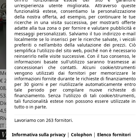
un'esperienza utente migliorata. Attraverso queste
funzionalità estese, consentiamo la personalizzazione
della nostra offerta, ad esempio, per continuare le tue
ricerche in una visita successiva, per mostrarti offerte
adatte alla tua zona o per fornire e valutare pubblicità e
messaggi personalizzati. Salviamo il tuo indirizzo e-mail
localmente se lo inserisci per le ricerche salvate, i veicoli
preferiti o nell'ambito della valutazione dei prezzi. Ciò
semplifica l'utilizzo del sito web, poiché non è necessario
reinserirlo nelle visite successive. Con il tuo consenso, le
informazioni basate sull'utilizzo saranno trasmesse ai
concessionari che contatti. Alcuni cookie/strumenti
Mercedes-Benz E 220
E 220 d Auto Premium Plus
vengono utilizzati dai fornitori per memorizzare le
informazioni fornite durante le richieste di finanziamento
€ 28.400
per 30 giorni e per riutilizzarle automaticamente entro
08/2019
tale periodo per compilare nuove richieste di
53.000 km
finanziamento. Senza l'utilizzo di tali cookie/strumenti,
tali funzionalità estese non possono essere utilizzate in
Diesel
tutto o in parte.
4,5 l/100 km (comb.)
Rivenditore
Lavoriamo con 263 fornitori.
IT 25038
Rovato - Brescia - Bs
|
|
Informativa sulla privacy
Colophon
Elenco fornitori