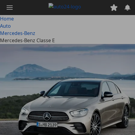
Passa
al
contenuto
Home
principale
Auto
Mercedes-Benz
Mercedes-Benz Classe E