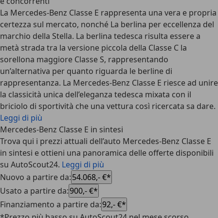
e concorrenti
La Mercedes-Benz Classe E rappresenta una vera e propria
certezza sul mercato, nonché La berlina per eccellenza del
marchio della Stella. La berlina tedesca risulta essere a
metà strada tra la versione piccola della Classe C la
sorellona maggiore Classe S, rappresentando
un’alternativa per quanto riguarda le berline di
rappresentanza. La Mercedes-Benz Classe E riesce ad unire
la classicità unica dell’eleganza tedesca mixata con il
briciolo di sportività che una vettura così ricercata sa dare.
Leggi di più
Mercedes-Benz Classe E in sintesi
Trova qui i prezzi attuali dell’auto Mercedes-Benz Classe E
in sintesi e ottieni una panoramica delle offerte disponibili
su AutoScout24.
Leggi di più
Nuovo a partire da
:
54.068,- €*
Usato a partire da
:
900,- €*
Finanziamento a partire da
:
92,- €*
*Prezzo più basso su AutoScout24 nel mese scorso