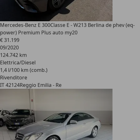
Mercedes-Benz E 300
Classe E - W213 Berlina de phev (eq-
power) Premium Plus auto my20
€ 31.199
09/2020
124.742 km
Elettrica/Diesel
1,4 l/100 km (comb.)
Rivenditore
IT 42124
Reggio Emilia - Re