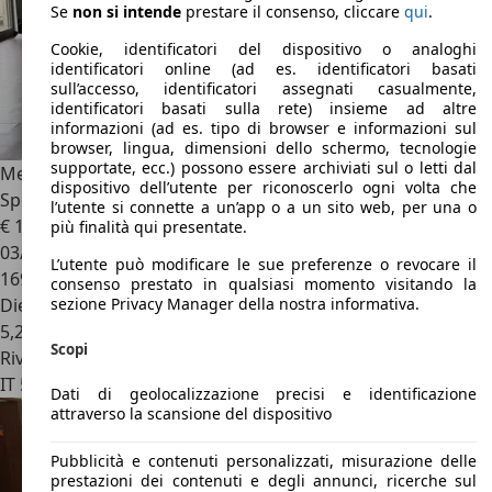
Se
non si intende
prestare il consenso, cliccare
qui
.
Cookie, identificatori del dispositivo o analoghi
identificatori online (ad es. identificatori basati
sull’accesso, identificatori assegnati casualmente,
identificatori basati sulla rete) insieme ad altre
informazioni (ad es. tipo di browser e informazioni sul
browser, lingua, dimensioni dello schermo, tecnologie
supportate, ecc.) possono essere archiviati sul o letti dal
Mercedes-Benz E 220
E 220 d S.W. 4Matic Auto Business
dispositivo dell’utente per riconoscerlo ogni volta che
Sport All-Terrai
l’utente si connette a un’app o a un sito web, per una o
€ 18.800
più finalità qui presentate.
03/2017
L’utente può modificare le sue preferenze o revocare il
169.000 km
consenso prestato in qualsiasi momento visitando la
Diesel
sezione Privacy Manager della nostra informativa.
5,2 l/100 km (comb.)
Scopi
Rivenditore
IT 59100
Prato - Po
Dati di geolocalizzazione precisi e identificazione
attraverso la scansione del dispositivo
Pubblicità e contenuti personalizzati, misurazione delle
prestazioni dei contenuti e degli annunci, ricerche sul