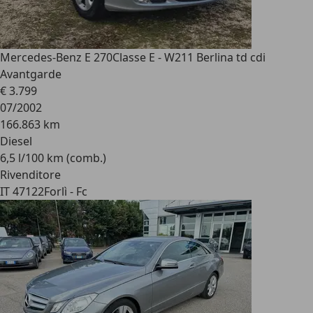
Mercedes-Benz E 270
Classe E - W211 Berlina td cdi
Avantgarde
€ 3.799
07/2002
166.863 km
Diesel
6,5 l/100 km (comb.)
Rivenditore
IT 47122
Forlì - Fc