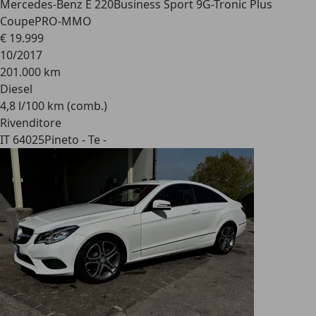
Mercedes-Benz E 220
Business Sport 9G-Tronic Plus
CoupePRO-MMO
€ 19.999
10/2017
201.000 km
Diesel
4,8 l/100 km (comb.)
Rivenditore
IT 64025
Pineto - Te -