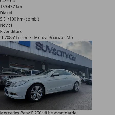
04/2014
189.437 km
Diesel
5,5 l/100 km (comb.)
Novità
Rivenditore
IT 20851
Lissone - Monza Brianza - Mb
Mercedes-Benz E 250
cdi be Avantgarde