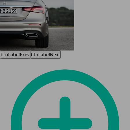
btnLabelPrev
btnLabelNext