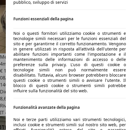
pubblico, sviluppo di servizi
Funzioni essenziali della pagina
Noi o questi fornitori utilizziamo cookie o strumenti e
tecnologie simili necessari per le funzioni essenziali del
sito e per garantirne il corretto funzionamento. Vengono
in genere utilizzati in risposta all'attività dell'utente per
abilitare funzioni importanti come l'impostazione e il
Mercedes-Benz E 320
Classe E W211 SW cdi V6 evo Elegance
mantenimento delle informazioni di accesso o delle
4matic auto TETTO NAVI XENO
preferenze sulla privacy. L'uso di questi cookie o
tecnologie simili non può normalmente essere
€ 11.900
disabilitato. Tuttavia, alcuni browser potrebbero bloccare
08/2008
questi cookie o strumenti simili o avvisare l'utente. Il
140.000 km
blocco di questi cookie o strumenti simili potrebbe
influire sulla funzionalità del sito web.
Diesel
8,6 l/100 km (comb.)
Rivenditore
Funzionalità avanzate della pagina
IT 47838
Riccione- Rn
Noi e terze parti utilizziamo vari strumenti tecnologici,
inclusi cookie e strumenti simili sul nostro sito web, per
offrirti funzionalità estese del sito e garantire