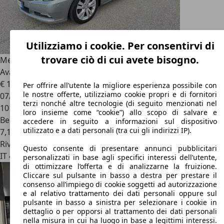
Utilizziamo i cookie. Per consentirvi di
trovare ciò di cui avete bisogno.
Mercedes-Benz E 200
Classe E - C207 Coupe Coupe (cgi) be
Avantgarde
€ 11.400
Per offrire all’utente la migliore esperienza possibile con
le nostre offerte, utilizziamo cookie propri e di fornitori
07/2010
terzi nonché altre tecnologie (di seguito menzionati nel
101.000 km
loro insieme come “cookie”) allo scopo di salvare e
Benzina
accedere in seguito a informazioni sul dispositivo
utilizzato e a dati personali (tra cui gli indirizzi IP).
7,1 l/100 km (comb.)
Rivenditore
Questo consente di presentare annunci pubblicitari
IT 47922
Rimini
personalizzati in base agli specifici interessi dell’utente,
di ottimizzare l’offerta e di analizzarne la fruizione.
Cliccare sul pulsante in basso a destra per prestare il
consenso all’impiego di cookie soggetti ad autorizzazione
e al relativo trattamento dei dati personali oppure sul
pulsante in basso a sinistra per selezionare i cookie in
dettaglio o per opporsi al trattamento dei dati personali
nella misura in cui ha luogo in base a legittimi interessi.