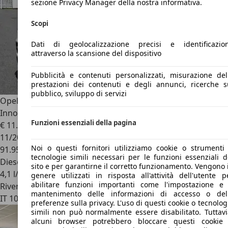
sezione Privacy Manager della nostra informativa.
Scopi
Dati di geolocalizzazione precisi e identificazio
attraverso la scansione del dispositivo
Pubblicità e contenuti personalizzati, misurazione del
prestazioni dei contenuti e degli annunci, ricerche s
pubblico, sviluppo di servizi
Opel Grandland X
1.5 diesel Ecotec Start&Stop aut.
Innovation
Funzioni essenziali della pagina
€ 11.900
11/2019
Noi o questi fornitori utilizziamo cookie o strumenti
91.958 km
tecnologie simili necessari per le funzioni essenziali d
Diesel
sito e per garantirne il corretto funzionamento. Vengono 
4,1 l/100 km (comb.)
genere utilizzati in risposta all'attività dell'utente p
abilitare funzioni importanti come l'impostazione e 
Rivenditore
mantenimento delle informazioni di accesso o del
IT 10044
Pianezza - Torino - To
preferenze sulla privacy. L'uso di questi cookie o tecnolog
simili non può normalmente essere disabilitato. Tuttavi
alcuni browser potrebbero bloccare questi cookie