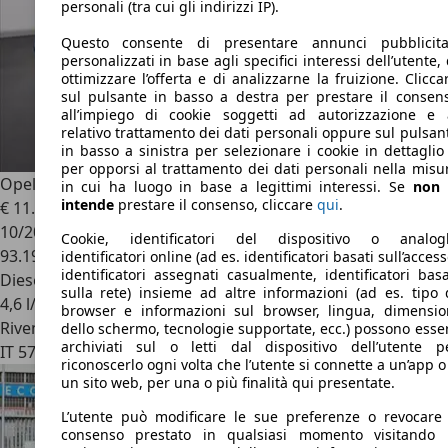
personali (tra cui gli indirizzi IP).
Questo consente di presentare annunci pubblicita
personalizzati in base agli specifici interessi dell’utente, 
ottimizzare l’offerta e di analizzarne la fruizione. Clicca
sul pulsante in basso a destra per prestare il consen
all’impiego di cookie soggetti ad autorizzazione e 
relativo trattamento dei dati personali oppure sul pulsan
in basso a sinistra per selezionare i cookie in dettaglio
per opporsi al trattamento dei dati personali nella misu
Opel Grandland X
1.6 diesel Ecotec Start&Stop aut. Advance
in cui ha luogo in base a legittimi interessi. Se
non 
intende
prestare il consenso, cliccare
qui
.
€ 11.500
10/2018
Cookie, identificatori del dispositivo o analog
93.194 km
identificatori online (ad es. identificatori basati sull’access
identificatori assegnati casualmente, identificatori basa
Diesel
sulla rete) insieme ad altre informazioni (ad es. tipo 
4,6 l/100 km (comb.)
browser e informazioni sul browser, lingua, dimensio
Rivenditore
dello schermo, tecnologie supportate, ecc.) possono esse
archiviati sul o letti dal dispositivo dell’utente p
IT 57121
Livorno - Li
riconoscerlo ogni volta che l’utente si connette a un’app o
un sito web, per una o più finalità qui presentate.
L’utente può modificare le sue preferenze o revocare 
consenso prestato in qualsiasi momento visitando 