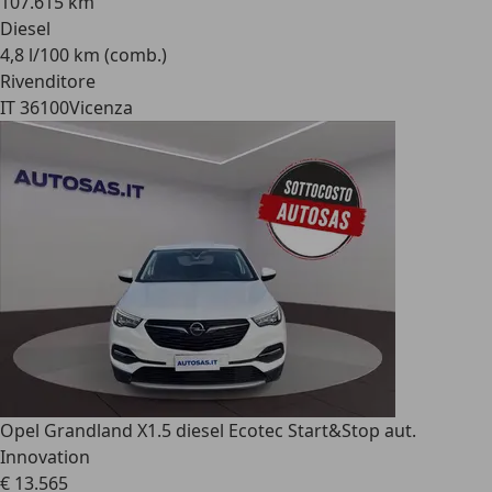
107.615 km
Diesel
4,8 l/100 km (comb.)
Rivenditore
IT 36100
Vicenza
Opel Grandland X
1.5 diesel Ecotec Start&Stop aut.
Innovation
€ 13.565