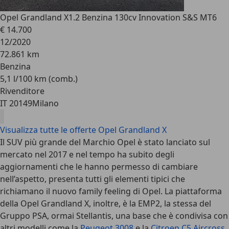
Opel Grandland X
1.2 Benzina 130cv Innovation S&S MT6
€ 14.700
12/2020
72.861 km
Benzina
5,1 l/100 km (comb.)
Rivenditore
IT 20149
Milano
Visualizza tutte le offerte Opel Grandland X
Il SUV più grande del Marchio Opel
è stato lanciato sul
mercato nel 2017 e nel tempo ha subito degli
aggiornamenti che le hanno permesso di cambiare
nell’aspetto, presenta tutti gli elementi tipici che
richiamano il nuovo family feeling di Opel. La piattaforma
della Opel Grandland X, inoltre, è la EMP2, la stessa del
Gruppo PSA, ormai Stellantis, una base che è condivisa con
altri modelli come la
Peugeot 3008
e la
Citroen C5 Aircross
.