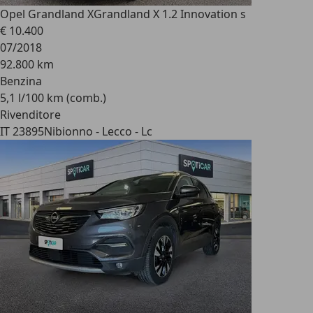
Opel Grandland X
Grandland X 1.2 Innovation s
€ 10.400
07/2018
92.800 km
Benzina
5,1 l/100 km (comb.)
Rivenditore
IT 23895
Nibionno - Lecco - Lc