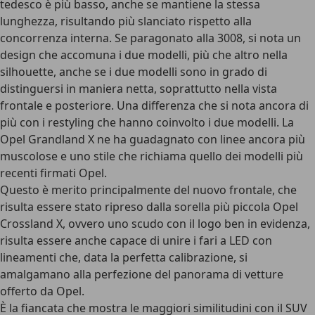
tedesco è più basso, anche se mantiene la stessa
lunghezza, risultando più slanciato rispetto alla
concorrenza interna. Se paragonato alla 3008, si nota un
design che accomuna i due modelli, più che altro nella
silhouette, anche se i due modelli sono in grado di
distinguersi in maniera netta, soprattutto nella vista
frontale e posteriore. Una differenza che si nota ancora di
più con i restyling che hanno coinvolto i due modelli. La
Opel Grandland X ne ha guadagnato con linee ancora più
muscolose e uno
stile che richiama quello dei modelli più
recenti firmati Opel
.
Questo è merito principalmente del nuovo frontale, che
risulta essere stato ripreso dalla sorella più piccola Opel
Crossland X, ovvero uno scudo con il logo ben in evidenza,
risulta essere anche capace di unire i fari a LED con
lineamenti che, data la perfetta calibrazione, si
amalgamano alla perfezione del panorama di vetture
offerto da Opel.
È la fiancata che mostra le maggiori similitudini con il SUV