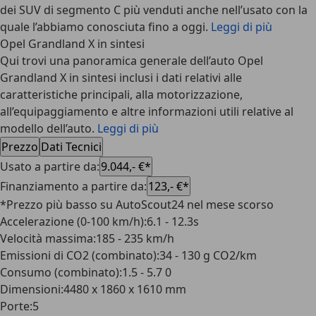
dei SUV di segmento C più venduti anche nell’usato con la
quale l’abbiamo conosciuta fino a oggi.
Leggi di più
Opel Grandland X in sintesi
Qui trovi una panoramica generale dell’auto Opel
Grandland X in sintesi inclusi i dati relativi alle
caratteristiche principali, alla motorizzazione,
all’equipaggiamento e altre informazioni utili relative al
modello dell’auto.
Leggi di più
Prezzo
Dati Tecnici
Usato a partire da
:
9.044,- €*
Finanziamento a partire da
:
123,- €*
*Prezzo più basso su AutoScout24 nel mese scorso
Accelerazione (0-100 km/h)
:
6.1 - 12.3s
Velocità massima
:
185 - 235 km/h
Emissioni di CO2 (combinato)
:
34 - 130 g CO2/km
Consumo (combinato)
:
1.5 - 5.7 0
Dimensioni
:
4480 x 1860 x 1610 mm
Porte
:
5