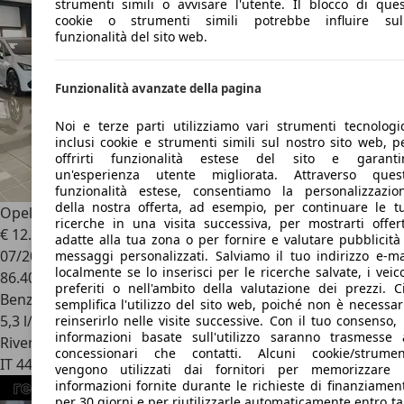
strumenti simili o avvisare l'utente. Il blocco di ques
cookie o strumenti simili potrebbe influire sul
funzionalità del sito web.
Funzionalità avanzate della pagina
Noi e terze parti utilizziamo vari strumenti tecnologic
inclusi cookie e strumenti simili sul nostro sito web, p
offrirti funzionalità estese del sito e garanti
un'esperienza utente migliorata. Attraverso ques
funzionalità estese, consentiamo la personalizzazio
della nostra offerta, ad esempio, per continuare le t
Opel Grandland X
1.2 Benzina 130cv Innovation MT6
ricerche in una visita successiva, per mostrarti offer
€ 12.300
adatte alla tua zona o per fornire e valutare pubblicità
07/2020
messaggi personalizzati. Salviamo il tuo indirizzo e-ma
localmente se lo inserisci per le ricerche salvate, i veico
86.400 km
preferiti o nell'ambito della valutazione dei prezzi. C
Benzina
semplifica l'utilizzo del sito web, poiché non è necessar
5,3 l/100 km (comb.)
reinserirlo nelle visite successive. Con il tuo consenso, 
informazioni basate sull'utilizzo saranno trasmesse 
Rivenditore
concessionari che contatti. Alcuni cookie/strumen
IT 44122
Ferrara - Fe
vengono utilizzati dai fornitori per memorizzare 
informazioni fornite durante le richieste di finanziamen
per 30 giorni e per riutilizzarle automaticamente entro ta