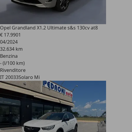
Opel Grandland X
1.2 Ultimate s&s 130cv at8
€ 17.990
1
04/2024
32.634 km
Benzina
- (l/100 km)
Rivenditore
IT 20033
Solaro Mi