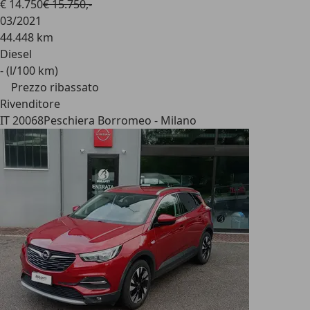
€ 14.750
€ 15.750,-
03/2021
44.448 km
Diesel
- (l/100 km)
Prezzo ribassato
Rivenditore
IT 20068
Peschiera Borromeo - Milano