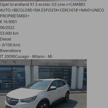
Opel Grandland X
1.5 ecotec GS Line s+CAMBIO
AUTO.+BICOLORE+IVA ESPOSTA+CERCHI18'+NAVI+UNICO
PROPRIETARIO+
€ 16.900
1
06/2022
53.000 km
Diesel
- (l/100 km)
Rivenditore
IT 20090
Cusago - Milano - Mi