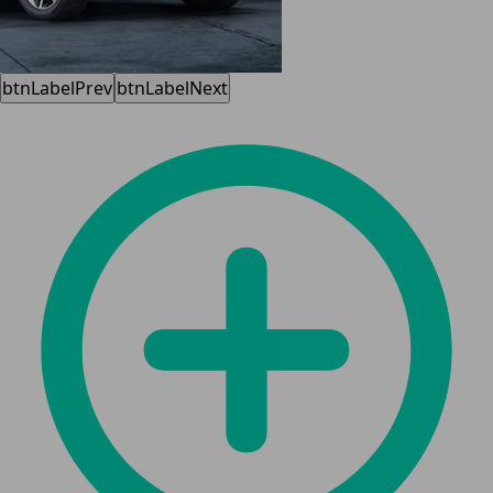
btnLabelPrev
btnLabelNext