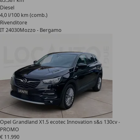
83.381 km
Diesel
4,0 l/100 km (comb.)
Rivenditore
IT 24030
Mozzo - Bergamo
Opel Grandland X
1.5 ecotec Innovation s&s 130cv -
PROMO
€ 11.990