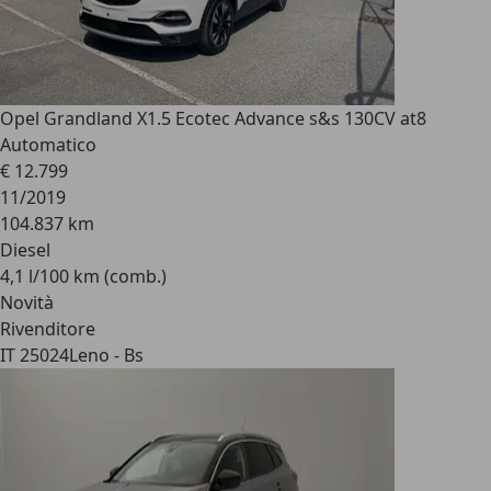
Opel Grandland X
1.5 Ecotec Advance s&s 130CV at8
Automatico
€ 12.799
11/2019
104.837 km
Diesel
4,1 l/100 km (comb.)
Novità
Rivenditore
IT 25024
Leno - Bs