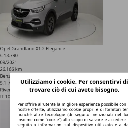
Opel Grandland X
1.2 Elegance
€ 13.790
09/2021
26.166 km
Benzina
Utilizziamo i cookie. Per consentirvi di
5,1 l/100 km (comb.)
trovare ciò di cui avete bisogno.
Rivenditore
IT 10141
Torino - To
Per offrire all’utente la migliore esperienza possibile con 
nostre offerte, utilizziamo cookie propri e di fornitori ter
nonché altre tecnologie (di seguito menzionati nel lo
insieme come “cookie”) allo scopo di salvare e accedere 
seguito a informazioni sul dispositivo utilizzato e a da