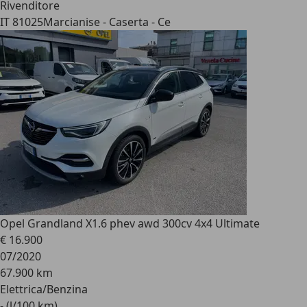
Rivenditore
IT 81025
Marcianise - Caserta - Ce
Opel Grandland X
1.6 phev awd 300cv 4x4 Ultimate
€ 16.900
07/2020
67.900 km
Elettrica/Benzina
- (l/100 km)