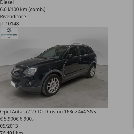
Diesel
6,6 l/100 km (comb.)
Rivenditore
IT 10148
Opel Antara
2.2 CDTI Cosmo 163cv 4x4 S&S
€ 5.900
€ 6.900,-
05/2013
76.401 km