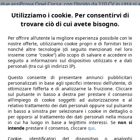
 due assi
Prova Opel Corsa: con l’ibrido da 110 CV in città s
Utilizziamo i cookie. Per consentirvi di
trovare ciò di cui avete bisogno.
Per offrire all’utente la migliore esperienza possibile con le
nostre offerte, utilizziamo cookie propri e di fornitori terzi
nonché altre tecnologie (di seguito menzionati nel loro
insieme come “cookie”) allo scopo di salvare e accedere in
seguito a informazioni sul dispositivo utilizzato e a dati
personali (tra cui gli indirizzi IP).
Questo consente di presentare annunci pubblicitari
personalizzati in base agli specifici interessi dell’utente, di
ottimizzare l’offerta e di analizzarne la fruizione. Cliccare
sul pulsante in basso a destra per prestare il consenso
all’impiego di cookie soggetti ad autorizzazione e al
relativo trattamento dei dati personali oppure sul pulsante
in basso a sinistra per selezionare i cookie in dettaglio o
per opporsi al trattamento dei dati personali nella misura
in cui ha luogo in base a legittimi interessi. Se
non si
intende
prestare il consenso, cliccare
qui
.
Cookie, identificatori del dispositivo o analoghi