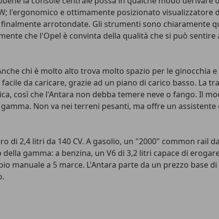
bbene la console centrale possa in qualche modo derivare dal
MW; l'ergonomico e ottimamente posizionato visualizzatore 
o finalmente arrotondate. Gli strumenti sono chiaramente quel
ente che l'Opel è convinta della qualità che si può sentire al
 Anche chi è molto alto trova molto spazio per le ginocchia e
è facile da caricare, grazie ad un piano di carico basso. La tr
ica, così che l'Antara non debba temere neve o fango. Il mode
a gamma. Non va nei terreni pesanti, ma offre un assistente
ero di 2,4 litri da 140 CV. A gasolio, un "2000" common rail d
op della gamma: a benzina, un V6 di 3,2 litri capace di eroga
bio manuale a 5 marce. L'Antara parte da un prezzo base di 2
o.