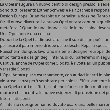
La Opel inaugura un nuovo centro di design presso la sede
Sono tutti presenti: Esther Schweis e Ralf Zacher, il respon
Design Europe, Brian Nesbitt e giornalisti a dozzine. Tan
far di nuovo divertire. La nuova Opel Antara continua quello
metafora: " Quando una donna si siede in macchina deve se
Una Opel non è una cucina
Dopo che la Opel ha dimostrato, che il suo design può illumina
per usare il patrimonio di idee dei tedeschi. Reparti special
Ruessheim dunque, lavorano insieme i designer europei della
importanti è il design degli interni, di cui parleremo in seg
Captiva, anche se l'Opel come 5 posti, è rivolta ad un pubbli
Versatile 5 posti
L'Opel Antara piace esternamente, con audaci inserti in pla
vigoroso senza però sembrare pericolosa. Effettivamente la
una Opel a tutti gli effetti, sebbene i fari ricordino molto q
motore che incontra le nuove esigenze di protezione dei pedon
Interni attraenti
All'interno i designer hanno dovuto usare una pelle marron