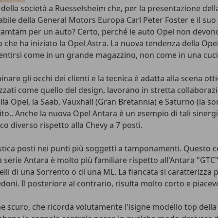
 della società a Ruesselsheim che, per la presentazione de
sabile della General Motors Europa Carl Peter Foster e il su
to tamtam per un auto? Certo, perché le auto Opel non dev
 che ha iniziato la Opel Astra. La nuova tendenza della Opel
ntirsi come in un grande magazzino, non come in una cucin
re gli occhi dei clienti e la tecnica è adatta alla scena ottic
izzati come quello del design, lavorano in stretta collaborazi
 Opel, la Saab, Vauxhall (Gran Bretannia) e Saturno (la sor
uito.. Anche la nuova Opel Antara è un esempio di tali sinergi
co diverso rispetto alla Chevy a 7 posti.
stica posti nei punti più soggetti a tamponamenti. Questo c
 serie Antara è molto più familiare rispetto all'Antara "GT
uelli di una Sorrento o di una ML. La fiancata si caratterizza
i. Il posteriore al contrario, risulta molto corto e piacevol
e scuro, che ricorda volutamente l'isigne modello top della