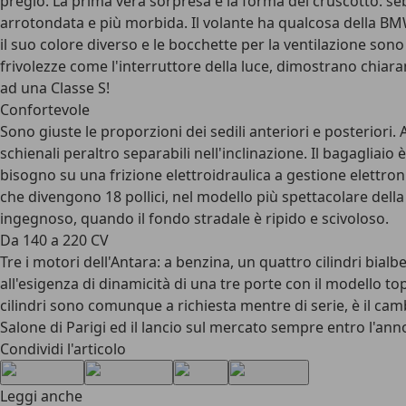
pregio. La prima vera sorpresa è la forma del cruscotto: se
arrotondata e più morbida. Il volante ha qualcosa della B
il suo colore diverso e le bocchette per la ventilazione son
frivolezze come l'interruttore della luce, dimostrano chiaram
ad una Classe S!
Confortevole
Sono giuste le proporzioni dei sedili anteriori e posteriori.
schienali peraltro separabili nell'inclinazione. Il bagagliaio 
bisogno su una frizione elettroidraulica a gestione elettron
che divengono 18 pollici, nel modello più spettacolare dell
ingegnoso, quando il fondo stradale è ripido e scivoloso.
Da 140 a 220 CV
Tre i motori dell'Antara: a benzina, un quattro cilindri bialb
all'esigenza di dinamicità di una tre porte con il modello t
cilindri sono comunque a richiesta mentre di serie, è il cam
Salone di Parigi ed il lancio sul mercato sempre entro l'ann
Condividi l'articolo
Leggi anche