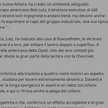
lla nuova Antara, ha creato un ambiente adeguato.
o capo americano Bob Lutz, il direttore esecutivo di GM
ono essere solo ingegnose e andare bene, ma devono anche
 fa esprimere al capo del gruppo industriale, una sua tipica
a " .
a, Lutz, ha indicato alla casa di Ruesselheim, le vie brevi
one tra loro, per evitare il lavoro doppio e superfluo. A
ella americana della Opel). Uno dei loro compiti più
e: divide la gran parte della tecnica con la Chevrolet
onferisce alla trazione a quattro ruote motrici un aspetto
C", studiata per essere estremamente dinamica. Davanti è
 per la lunga sporgenza in avanti e un rialzo sul cofano
e, e qui si ritrova anche la piega del cofano.
 gamma e che, conferisce un effetto accogliente e di gran