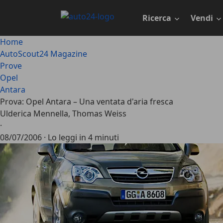
Passa
al
Ricerca
Vendi
contenuto
principale
Home
AutoScout24 Magazine
Prove
Opel
Antara
Prova: Opel Antara – Una ventata d'aria fresca
Ulderica Mennella, Thomas Weiss
·
08/07/2006
·
Lo leggi in 4 minuti