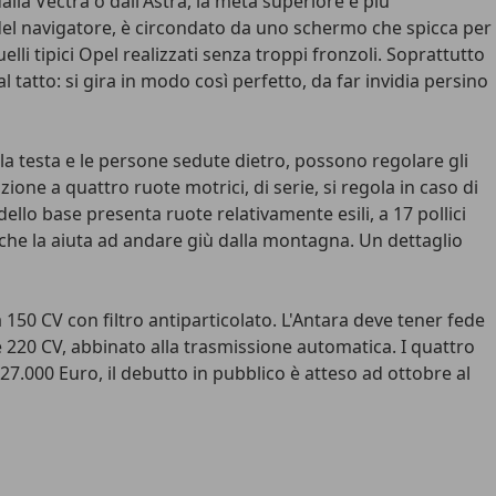
la Vectra o dall'Astra, la metà superiore è più
del navigatore, è circondato da uno schermo che spicca per
li tipici Opel realizzati senza troppi fronzoli. Soprattutto
 tatto: si gira in modo così perfetto, da far invidia persino
 la testa e le persone sedute dietro, possono regolare gli
azione a quattro ruote motrici, di serie, si regola in caso di
llo base presenta ruote relativamente esili, a 17 pollici
 che la aiuta ad andare giù dalla montagna. Un dettaglio
a 150 CV con filtro antiparticolato. L'Antara deve tener fede
re 220 CV, abbinato alla trasmissione automatica. I quattro
7.000 Euro, il debutto in pubblico è atteso ad ottobre al