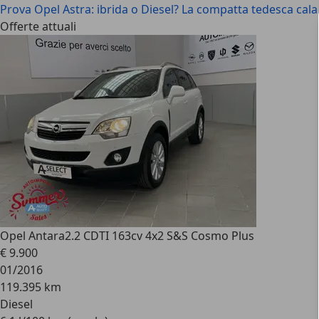
Prova Opel Astra: ibrida o Diesel? La compatta tedesca cala
Offerte attuali
Opel Antara
2.2 CDTI 163cv 4x2 S&S Cosmo Plus
€ 9.900
01/2016
119.395 km
Diesel