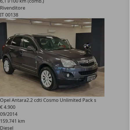
6,1 l/100 km (comb.)
Rivenditore
IT 00138
Opel Antara
2.2 cdti Cosmo Unlimited Pack s
€ 4.900
09/2014
159.741 km
Diesel