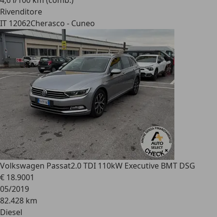
4,6 l/100 km (comb.)
Rivenditore
IT 12062
Cherasco - Cuneo
Volkswagen Passat
2.0 TDI 110kW Executive BMT DSG
€ 18.900
1
05/2019
82.428 km
Diesel