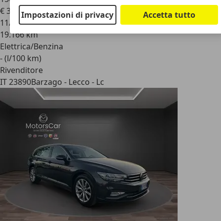
€ 32.900
1
Impostazioni di privacy
Accetta tutto
11/2024
19.166 km
Elettrica/Benzina
- (l/100 km)
Rivenditore
IT 23890
Barzago - Lecco - Lc