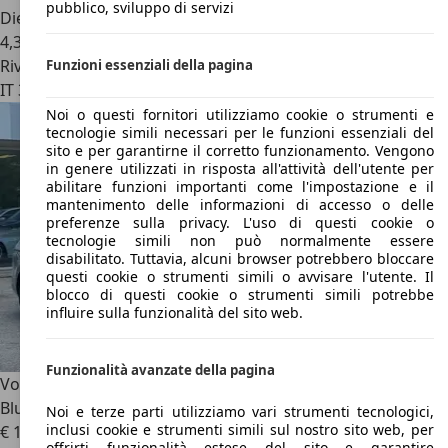
pubblico, sviluppo di servizi
Diesel
4,3 l/100 km (comb.)
Rivenditore
Funzioni essenziali della pagina
IT 39031
Brunico Bz
Noi o questi fornitori utilizziamo cookie o strumenti e
tecnologie simili necessari per le funzioni essenziali del
sito e per garantirne il corretto funzionamento. Vengono
in genere utilizzati in risposta all'attività dell'utente per
abilitare funzioni importanti come l'impostazione e il
mantenimento delle informazioni di accesso o delle
preferenze sulla privacy. L'uso di questi cookie o
tecnologie simili non può normalmente essere
disabilitato. Tuttavia, alcuni browser potrebbero bloccare
questi cookie o strumenti simili o avvisare l'utente. Il
blocco di questi cookie o strumenti simili potrebbe
influire sulla funzionalità del sito web.
Funzionalità avanzate della pagina
Volkswagen Passat
Variant 2.0 TDI DSG Highline
BlueMotion Technology
Noi e terze parti utilizziamo vari strumenti tecnologici,
inclusi cookie e strumenti simili sul nostro sito web, per
€ 13.900
offrirti funzionalità estese del sito e garantire