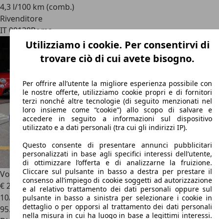
4,3 l/100 km (comb.)
Rivenditore
IT 00138
Roma
Utilizziamo i cookie. Per consentirvi di
trovare ciò di cui avete bisogno.
Per offrire all’utente la migliore esperienza possibile con
le nostre offerte, utilizziamo cookie propri e di fornitori
terzi nonché altre tecnologie (di seguito menzionati nel
loro insieme come “cookie”) allo scopo di salvare e
accedere in seguito a informazioni sul dispositivo
utilizzato e a dati personali (tra cui gli indirizzi IP).
Questo consente di presentare annunci pubblicitari
personalizzati in base agli specifici interessi dell’utente,
di ottimizzare l’offerta e di analizzarne la fruizione.
Cliccare sul pulsante in basso a destra per prestare il
Volkswagen Passat
2.0 TDI 190 CV DSG Executive BMT
consenso all’impiego di cookie soggetti ad autorizzazione
€ 22.500
e al relativo trattamento dei dati personali oppure sul
10/2020
pulsante in basso a sinistra per selezionare i cookie in
dettaglio o per opporsi al trattamento dei dati personali
95.776 km
nella misura in cui ha luogo in base a legittimi interessi.