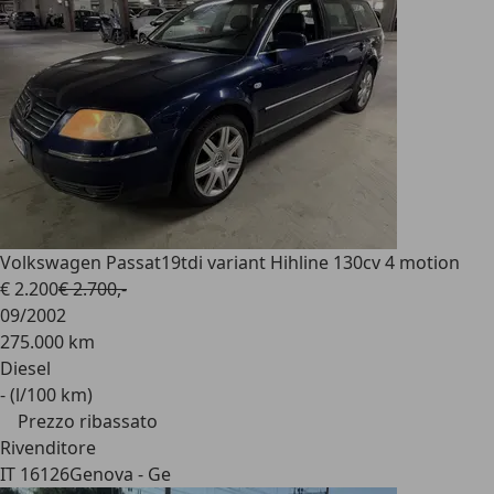
Volkswagen Passat
19tdi variant Hihline 130cv 4 motion
€ 2.200
€ 2.700,-
09/2002
275.000 km
Diesel
- (l/100 km)
Prezzo ribassato
Rivenditore
IT 16126
Genova - Ge