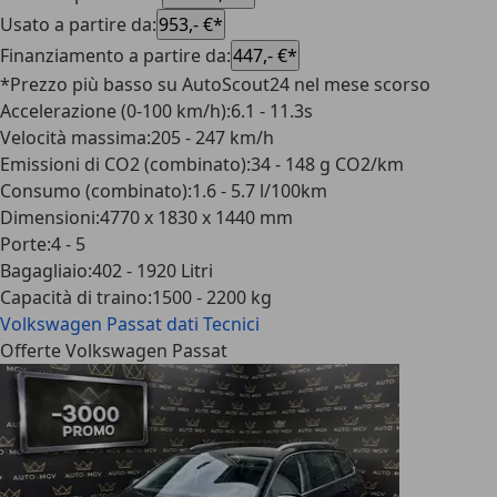
Usato a partire da
:
953,- €*
Finanziamento a partire da
:
447,- €*
*Prezzo più basso su AutoScout24 nel mese scorso
Accelerazione (0-100 km/h)
:
6.1 - 11.3s
Velocità massima
:
205 - 247 km/h
Emissioni di CO2 (combinato)
:
34 - 148 g CO2/km
Consumo (combinato)
:
1.6 - 5.7 l/100km
Dimensioni
:
4770 x 1830 x 1440 mm
Porte
:
4 - 5
Bagagliaio
:
402 - 1920 Litri
Capacità di traino
:
1500 - 2200 kg
Volkswagen Passat
dati Tecnici
Offerte Volkswagen Passat