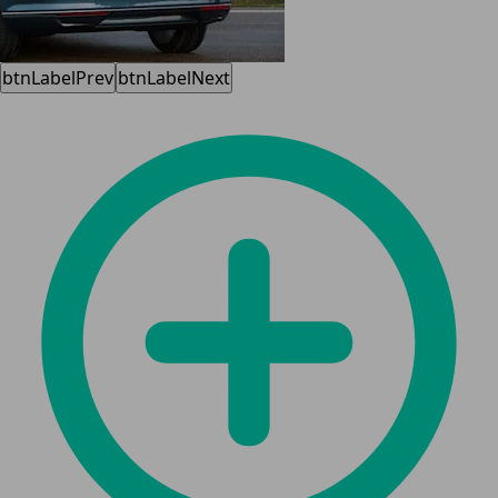
btnLabelPrev
btnLabelNext