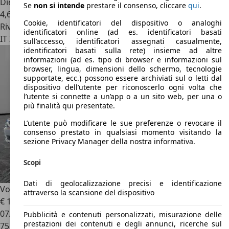
Diesel
Se
non si intende
prestare il consenso, cliccare
qui
.
4,6 l/100 km (comb.)
Cookie, identificatori del dispositivo o analoghi
Rivenditore
identificatori online (ad es. identificatori basati
IT 24060
Villongo - Bergamo
sull’accesso, identificatori assegnati casualmente,
identificatori basati sulla rete) insieme ad altre
informazioni (ad es. tipo di browser e informazioni sul
browser, lingua, dimensioni dello schermo, tecnologie
supportate, ecc.) possono essere archiviati sul o letti dal
dispositivo dell’utente per riconoscerlo ogni volta che
l’utente si connette a un’app o a un sito web, per una o
più finalità qui presentate.
L’utente può modificare le sue preferenze o revocare il
consenso prestato in qualsiasi momento visitando la
sezione Privacy Manager della nostra informativa.
Scopi
Dati di geolocalizzazione precisi e identificazione
Volkswagen Passat
2.0TDI 110kW Business BMT DSG
attraverso la scansione del dispositivo
€ 19.700
07/2019
Pubblicità e contenuti personalizzati, misurazione delle
prestazioni dei contenuti e degli annunci, ricerche sul
75.000 km