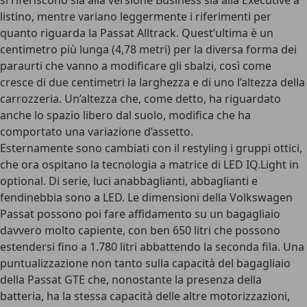
si riferiscono sia alla versione Business sia alla Executive a
listino, mentre variano leggermente i riferimenti per
quanto riguarda la Passat Alltrack. Quest’ultima è un
centimetro più lunga (4,78 metri) per la diversa forma dei
paraurti che vanno a modificare gli sbalzi, così come
cresce di due centimetri la larghezza e di uno l’altezza della
carrozzeria. Un’altezza che, come detto, ha riguardato
anche lo spazio libero dal suolo, modifica che ha
comportato una variazione d’assetto.
Esternamente sono cambiati con il restyling i gruppi ottici,
che ora ospitano la tecnologia a matrice di LED IQ.Light in
optional. Di serie, luci anabbaglianti, abbaglianti e
fendinebbia sono a LED. Le dimensioni della Volkswagen
Passat possono poi fare affidamento su un bagagliaio
davvero molto capiente, con ben 650 litri che possono
estendersi fino a 1.780 litri abbattendo la seconda fila. Una
puntualizzazione non tanto sulla capacità del bagagliaio
della Passat GTE che, nonostante la presenza della
batteria, ha la stessa capacità delle altre motorizzazioni,