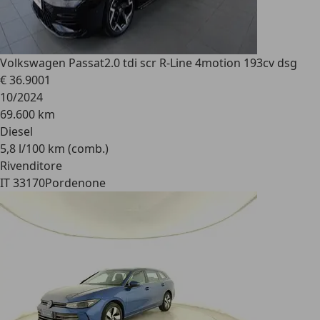
Volkswagen Passat
2.0 tdi scr R-Line 4motion 193cv dsg
€ 36.900
1
10/2024
69.600 km
Diesel
5,8 l/100 km (comb.)
Rivenditore
IT 33170
Pordenone