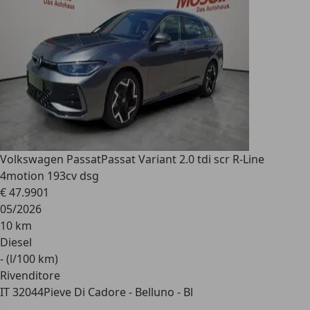
Volkswagen Passat
Passat Variant 2.0 tdi scr R-Line
4motion 193cv dsg
€ 47.990
1
05/2026
10 km
Diesel
- (l/100 km)
Rivenditore
IT 32044
Pieve Di Cadore - Belluno - Bl