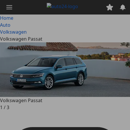
Passa
al
contenuto
Home
principale
Auto
Volkswagen
Volkswagen Passat
Volkswagen Passat
1
/
3