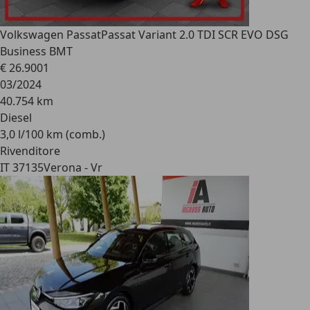
Volkswagen Passat
Passat Variant 2.0 TDI SCR EVO DSG
Business BMT
€ 26.900
1
03/2024
40.754 km
Diesel
3,0 l/100 km (comb.)
Rivenditore
IT 37135
Verona - Vr