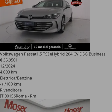
Volkswagen Passat
1.5 TSI eHybrid 204 CV DSG Business
€ 35.950
1
12/2024
4.093 km
Elettrica/Benzina
- (l/100 km)
Rivenditore
IT 00156
Roma - Rm