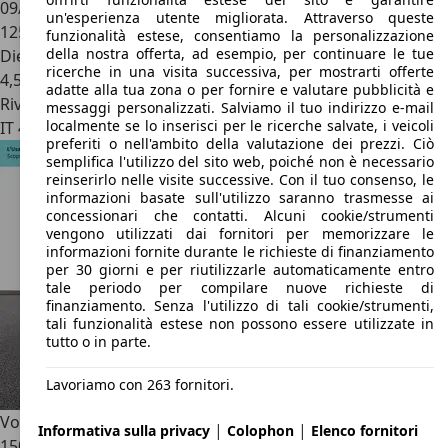
09/2017
un'esperienza utente migliorata. Attraverso queste
125.000 km
funzionalità estese, consentiamo la personalizzazione
della nostra offerta, ad esempio, per continuare le tue
Diesel
ricerche in una visita successiva, per mostrarti offerte
4,5 l/100 km (comb.)
adatte alla tua zona o per fornire e valutare pubblicità e
Rivenditore
messaggi personalizzati. Salviamo il tuo indirizzo e-mail
localmente se lo inserisci per le ricerche salvate, i veicoli
IT 40068
San Lazzaro Di Savena - Bologna
preferiti o nell'ambito della valutazione dei prezzi. Ciò
semplifica l'utilizzo del sito web, poiché non è necessario
reinserirlo nelle visite successive. Con il tuo consenso, le
informazioni basate sull'utilizzo saranno trasmesse ai
concessionari che contatti. Alcuni cookie/strumenti
vengono utilizzati dai fornitori per memorizzare le
informazioni fornite durante le richieste di finanziamento
per 30 giorni e per riutilizzarle automaticamente entro
tale periodo per compilare nuove richieste di
finanziamento. Senza l'utilizzo di tali cookie/strumenti,
tali funzionalità estese non possono essere utilizzate in
tutto o in parte.
Lavoriamo con 263 fornitori.
Volkswagen Passat
Passat IX 2024 1.5 etsi act Business
|
|
Informativa sulla privacy
Colophon
Elenco fornitori
150cv dsg