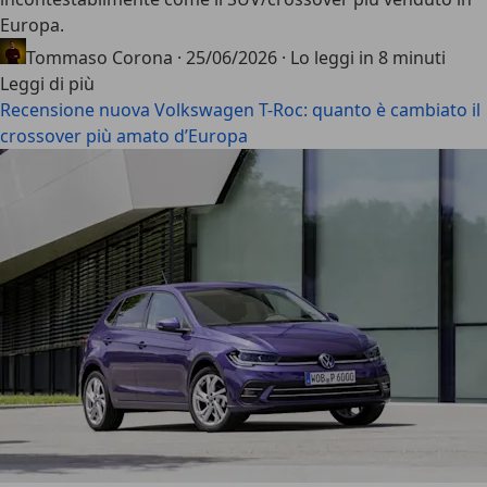
Europa
.
Tommaso Corona
·
25/06/2026
·
Lo leggi in 8 minuti
Leggi di più
Recensione nuova Volkswagen T-Roc: quanto è cambiato il
crossover più amato d’Europa