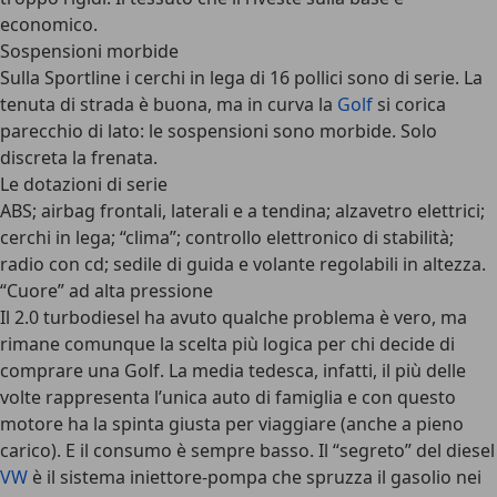
economico.
Sospensioni morbide
Sulla Sportline i cerchi in lega di 16 pollici sono di serie. La
tenuta di strada è buona, ma in curva la
Golf
si corica
parecchio di lato: le sospensioni sono morbide. Solo
discreta la frenata.
Le dotazioni di serie
ABS; airbag frontali, laterali e a tendina; alzavetro elettrici;
cerchi in lega; “clima”; controllo elettronico di stabilità;
radio con cd; sedile di guida e volante regolabili in altezza.
“Cuore” ad alta pressione
Il 2.0 turbodiesel ha avuto qualche problema è vero, ma
rimane comunque la scelta più logica per chi decide di
comprare una Golf. La media tedesca, infatti, il più delle
volte rappresenta l’unica auto di famiglia e con questo
motore ha la spinta giusta per viaggiare (anche a pieno
carico). E il consumo è sempre basso. Il “segreto” del diesel
VW
è il sistema iniettore-pompa che spruzza il gasolio nei