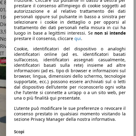
fruizione. Cliccare sul pulsante in basso a destra per
€ 8.990
prestare il consenso all’impiego di cookie soggetti ad
01/2013
autorizzazione e al relativo trattamento dei dati
166.147 km
personali oppure sul pulsante in basso a sinistra per
selezionare i cookie in dettaglio o per opporsi al
Diesel
trattamento dei dati personali nella misura in cui ha
3,9 l/100 km (comb.)
luogo in base a legittimi interessi. Se
non si intende
Novità
prestare il consenso, cliccare
qui
.
Rivenditore
Cookie, identificatori del dispositivo o analoghi
IT 13037
identificatori online (ad es. identificatori basati
sull’accesso, identificatori assegnati casualmente,
identificatori basati sulla rete) insieme ad altre
informazioni (ad es. tipo di browser e informazioni sul
browser, lingua, dimensioni dello schermo, tecnologie
supportate, ecc.) possono essere archiviati sul o letti
dal dispositivo dell’utente per riconoscerlo ogni volta
che l’utente si connette a un’app o a un sito web, per
una o più finalità qui presentate.
L’utente può modificare le sue preferenze o revocare il
consenso prestato in qualsiasi momento visitando la
sezione Privacy Manager della nostra informativa.
Scopi