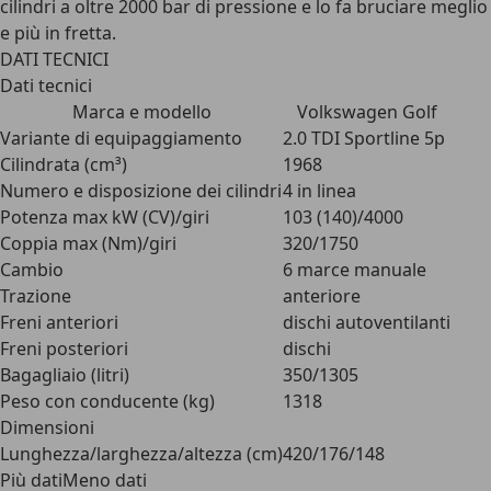
cilindri a oltre 2000 bar di pressione e lo fa bruciare meglio
e più in fretta.
DATI TECNICI
Dati tecnici
Marca e modello
Volkswagen Golf
Variante di equipaggiamento
2.0 TDI Sportline 5p
Cilindrata (cm³)
1968
Numero e disposizione dei cilindri
4 in linea
Potenza max kW (CV)/giri
103 (140)/4000
Coppia max (Nm)/giri
320/1750
Cambio
6 marce manuale
Trazione
anteriore
Freni anteriori
dischi autoventilanti
Freni posteriori
dischi
Bagagliaio (litri)
350/1305
Peso con conducente (kg)
1318
Dimensioni
Lunghezza/larghezza/altezza (cm)
420/176/148
Più datiMeno dati