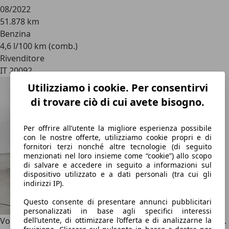
08/2022
51.878 km
Benzina
4,6 l/100 km (comb.)
Rivenditore
IT 20092
Utilizziamo i cookie. Per consentirvi
di trovare ciò di cui avete bisogno.
Per offrire all’utente la migliore esperienza possibile
con le nostre offerte, utilizziamo cookie propri e di
fornitori terzi nonché altre tecnologie (di seguito
menzionati nel loro insieme come “cookie”) allo scopo
di salvare e accedere in seguito a informazioni sul
dispositivo utilizzato e a dati personali (tra cui gli
indirizzi IP).
Questo consente di presentare annunci pubblicitari
personalizzati in base agli specifici interessi
Volkswagen Golf
1.6 TDI Highline DSG BlueMotion Technol.
dell’utente, di ottimizzare l’offerta e di analizzarne la