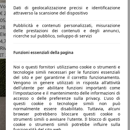
Volkswagen Golf
1.5 eTSI 130 CV EVO DSG Style
Dati di geolocalizzazione precisi e identificazione
attraverso la scansione del dispositivo
€ 22.500
05/2023
Pubblicità e contenuti personalizzati, misurazione
28.500 km
delle prestazioni dei contenuti e degli annunci,
Elettrica/Benzina
ricerche sul pubblico, sviluppo di servizi
4,7 l/100 km (comb.)
Rivenditore
Funzioni essenziali della pagina
IT 28922
Noi o questi fornitori utilizziamo cookie o strumenti e
tecnologie simili necessari per le funzioni essenziali
del sito e per garantirne il corretto funzionamento.
Vengono in genere utilizzati in risposta all'attività
dell'utente per abilitare funzioni importanti come
l'impostazione e il mantenimento delle informazioni di
accesso o delle preferenze sulla privacy. L'uso di
questi cookie o tecnologie simili non può
normalmente essere disabilitato. Tuttavia, alcuni
browser potrebbero bloccare questi cookie o
strumenti simili o avvisare l'utente. Il blocco di questi
cookie o strumenti simili potrebbe influire sulla
funzionalità del sito web.