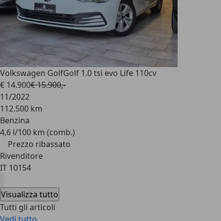
Volkswagen Golf
Golf 1.0 tsi evo Life 110cv
€ 14.900
€ 15.900,-
11/2022
112.500 km
Benzina
4,6 l/100 km (comb.)
Prezzo ribassato
Rivenditore
IT 10154
Visualizza tutto
Tutti gli articoli
Vedi tutto