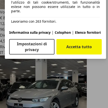
l'utilizzo di tali cookie/strumenti, tali funzionalità
estese non possono essere utilizzate in tutto o in
parte.
Volkswagen Golf
5p 1.6 tdi United
€ 8.000
Lavoriamo con 263 fornitori.
12/2012
96.785 km
|
|
Informativa sulla privacy
Colophon
Elenco fornitori
Diesel
4,5 l/100 km (comb.)
Impostazioni di
Accetta tutto
Rivenditore
privacy
IT 28014