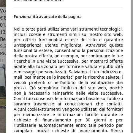
Volkswagen Golf
3p 1.4 tsi Highline 122cv
Funzionalità avanzate della pagina
€ 8.200
01/2014
Noi e terze parti utilizziamo vari strumenti tecnologici,
135.000 km
inclusi cookie e strumenti simili sul nostro sito web,
Benzina
per offrirti funzionalità estese del sito e garantire
un'esperienza utente migliorata. Attraverso queste
5,3 l/100 km (comb.)
funzionalità estese, consentiamo la personalizzazione
Rivenditore
della nostra offerta, ad esempio, per continuare le tue
IT 28100
ricerche in una visita successiva, per mostrarti offerte
adatte alla tua zona o per fornire e valutare pubblicità
e messaggi personalizzati. Salviamo il tuo indirizzo e-
mail localmente se lo inserisci per le ricerche salvate, i
veicoli preferiti o nell'ambito della valutazione dei
prezzi. Ciò semplifica l'utilizzo del sito web, poiché
non è necessario reinserirlo nelle visite successive.
Con il tuo consenso, le informazioni basate sull'utilizzo
saranno trasmesse ai concessionari che contatti.
Alcuni cookie/strumenti vengono utilizzati dai fornitori
per memorizzare le informazioni fornite durante le
richieste di finanziamento per 30 giorni e per
riutilizzarle automaticamente entro tale periodo per
compilare nuove richieste di finanziamento. Senza