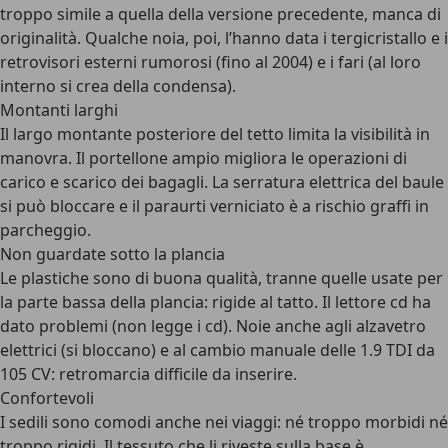
troppo simile a quella della versione precedente, manca di
originalità. Qualche noia, poi, l’hanno data i tergicristallo e i
retrovisori esterni rumorosi (fino al 2004) e i fari (al loro
interno si crea della condensa).
Montanti larghi
Il largo montante posteriore del tetto limita la visibilità in
manovra. Il portellone ampio migliora le operazioni di
carico e scarico dei bagagli. La serratura elettrica del baule
si può bloccare e il paraurti verniciato è a rischio graffi in
parcheggio.
Non guardate sotto la plancia
Le plastiche sono di buona qualità, tranne quelle usate per
la parte bassa della plancia: rigide al tatto. Il lettore cd ha
dato problemi (non legge i cd). Noie anche agli alzavetro
elettrici (si bloccano) e al cambio manuale delle 1.9 TDI da
105 CV: retromarcia difficile da inserire.
Confortevoli
I sedili sono comodi anche nei viaggi: né troppo morbidi né
troppo rigidi. Il tessuto che li riveste sulla base è