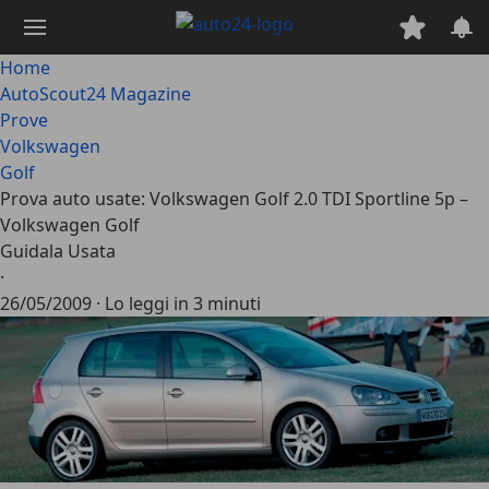
Passa
al
contenuto
Home
principale
AutoScout24 Magazine
Prove
Volkswagen
Golf
Prova auto usate: Volkswagen Golf 2.0 TDI Sportline 5p –
Volkswagen Golf
Guidala Usata
·
26/05/2009
·
Lo leggi in 3 minuti