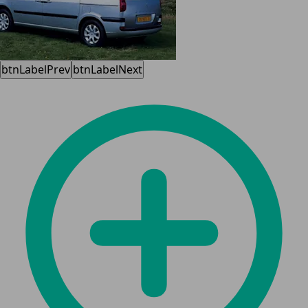
btnLabelPrev
btnLabelNext