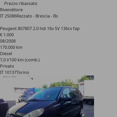
Prezzo ribassato
Rivenditore
IT 25086
Rezzato - Brescia - Bs
Peugeot 807
807 2.0 hdi 16v SV 136cv fap
€ 1.000
08/2008
170.000 km
Diesel
7,0 l/100 km (comb.)
Privato
IT 10137
Torino