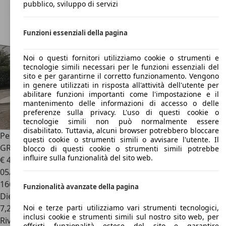
pubblico, sviluppo di servizi
Funzioni essenziali della pagina
Noi o questi fornitori utilizziamo cookie o strumenti e
tecnologie simili necessari per le funzioni essenziali del
sito e per garantirne il corretto funzionamento. Vengono
in genere utilizzati in risposta all'attività dell'utente per
abilitare funzioni importanti come l'impostazione e il
mantenimento delle informazioni di accesso o delle
preferenze sulla privacy. L'uso di questi cookie o
tecnologie simili non può normalmente essere
disabilitato. Tuttavia, alcuni browser potrebbero bloccare
Peugeot 807
2.0 HDi ST 7 POSTI - KM CERTIFICATI -
questi cookie o strumenti simili o avvisare l'utente. Il
GRANDINE
blocco di questi cookie o strumenti simili potrebbe
influire sulla funzionalità del sito web.
€ 4.450
05/2004
166.343 km
Funzionalità avanzate della pagina
Diesel
Noi e terze parti utilizziamo vari strumenti tecnologici,
7,2 l/100 km (comb.)
inclusi cookie e strumenti simili sul nostro sito web, per
Rivenditore
offrirti funzionalità estese del sito e garantire