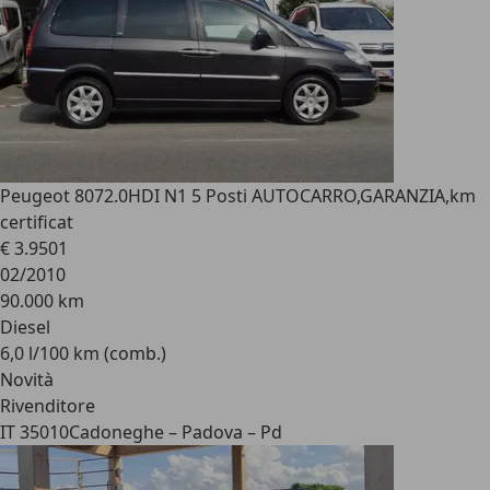
Peugeot 807
2.0HDI N1 5 Posti AUTOCARRO,GARANZIA,km
certificat
€ 3.950
1
02/2010
90.000 km
Diesel
6,0 l/100 km (comb.)
Novità
Rivenditore
IT 35010
Cadoneghe – Padova – Pd