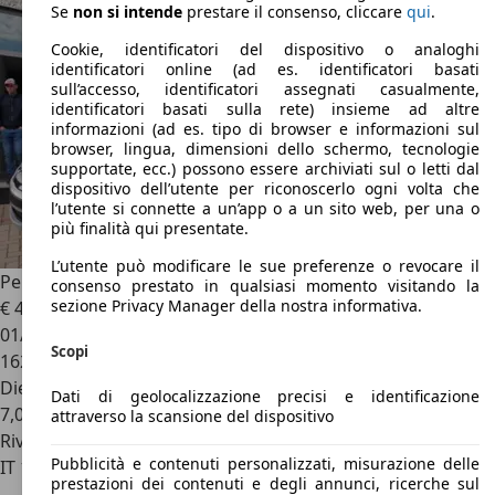
Se
non si intende
prestare il consenso, cliccare
qui
.
Cookie, identificatori del dispositivo o analoghi
identificatori online (ad es. identificatori basati
sull’accesso, identificatori assegnati casualmente,
identificatori basati sulla rete) insieme ad altre
informazioni (ad es. tipo di browser e informazioni sul
browser, lingua, dimensioni dello schermo, tecnologie
supportate, ecc.) possono essere archiviati sul o letti dal
dispositivo dell’utente per riconoscerlo ogni volta che
l’utente si connette a un’app o a un sito web, per una o
più finalità qui presentate.
L’utente può modificare le sue preferenze o revocare il
Peugeot 807
807 2.0 hdi 16v SR 136cv fap
consenso prestato in qualsiasi momento visitando la
sezione Privacy Manager della nostra informativa.
€ 4.990
01/2008
Scopi
162.000 km
Diesel
Dati di geolocalizzazione precisi e identificazione
7,0 l/100 km (comb.)
attraverso la scansione del dispositivo
Rivenditore
Pubblicità e contenuti personalizzati, misurazione delle
IT 15057
Tortona - Alessandria - Al
prestazioni dei contenuti e degli annunci, ricerche sul