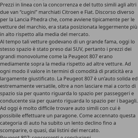
Prezzi in linea con la concorrenza e del tutto simili agli altri
due van “cugini” marchiati Citroen e Fiat. Discorso diverso
per la Lancia Phedra che, come avviene tipicamente per le
vetture del marchio, era stata posizionata leggermente più
in alto rispetto alla media del mercato.
Al tempo tali vetture godevano di un grande fama, oggi lo
stesso spazio è stato preso dai SUV, pertanto i prezzi dei
grandi monovolume come la Peugeot 807 erano
mediamente sopra la media rispetto ad altre vetture. Ad
ogni modo il valore in termini di comodità di praticità era
largamente giustificato. La Peugeot 807 è un’auto solida ed
estremamente versatile, oltre a non lasciare mai a corto di
spazio sia per quanto riguarda lo spazio per passeggeri e
conducente sia per quanto riguarda lo spazio per i bagagli.
Ad oggi è molto difficile trovare auto simili con cui è
possibile effettuare un paragone. Come accennato questa
categoria di auto ha subito un lento declino fino a
scomparire, o quasi, dai listini del mercato.
Peugeot 807: concorrenti e conclusioni