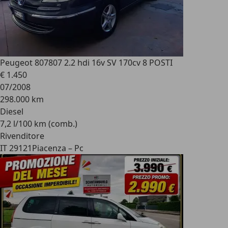
Peugeot 807
807 2.2 hdi 16v SV 170cv 8 POSTI
€ 1.450
07/2008
298.000 km
Diesel
7,2 l/100 km (comb.)
Rivenditore
IT 29121
Piacenza – Pc