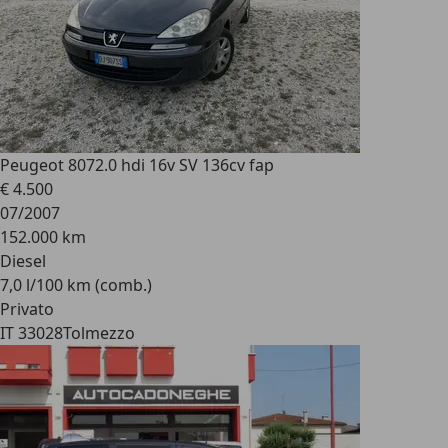
Peugeot 807
2.0 hdi 16v SV 136cv fap
€ 4.500
07/2007
152.000 km
Diesel
7,0 l/100 km (comb.)
Privato
IT 33028
Tolmezzo