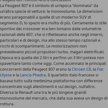
La Peugeot 807 è il simbolo di un’epoca “dominata” da
un’altra specie di vetture: le monovolume. Le dimensioni
erano paragonabili a quelle di un moderno SUV di
segmento D, lo spazio era molto di più. Certamente lo stile
sportivo dei crossover era ben lontano dalle volumetrie
razionali della 807, che si riflettevano anche negli interni,
particolari e di design, ma allo stesso tempo razionali e
ricchi di scompartimenti. Le motorizzazioni non
prevedevano piccoli propulsori turbo, magari elettrificati.
L’epoca era quella dei 2 litri e perfino un 3 litri poteva non
spaventare tanto come oggi. Come accennato le principali
concorrenti della Peugeot 807 erano la
Citroen C8
, la
Fiat
Ulysse
e la
Lancia Phedra
. Il quartetto italo-francese si
basava tutto sulla medesima piattaforma con differenze
concentrate sugli allestimenti e sul design, null’altro.
Diversa la Renault una tra le più longeve grandi
monovolume del mercato, che dalla sua aveva un design di
rottura.