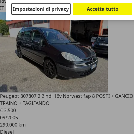
Rivenditore
IT 25064
Gussago - Bs
Impostazioni di privacy
Accetta tutto
Peugeot 807
807 2.2 hdi 16v Norwest fap 8 POSTI + GANCIO
TRAINO + TAGLIANDO
€ 3.500
09/2005
290.000 km
Diesel