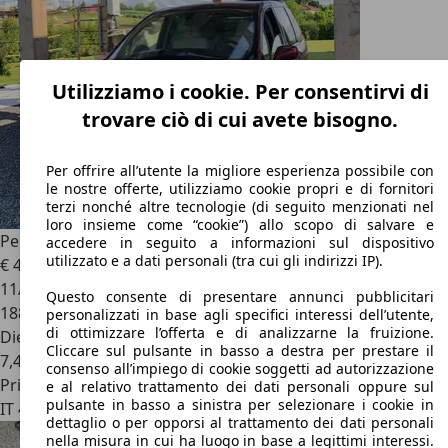
Utilizziamo i cookie. Per consentirvi di
trovare ciò di cui avete bisogno.
Per offrire all’utente la migliore esperienza possibile con
le nostre offerte, utilizziamo cookie propri e di fornitori
terzi nonché altre tecnologie (di seguito menzionati nel
loro insieme come “cookie”) allo scopo di salvare e
Peugeot 807
807 2.2 hdi 16v SV c/sist.RT3 fap
accedere in seguito a informazioni sul dispositivo
utilizzato e a dati personali (tra cui gli indirizzi IP).
€ 4.400
1
11/2004
Questo consente di presentare annunci pubblicitari
188.000 km
personalizzati in base agli specifici interessi dell’utente,
di ottimizzare l’offerta e di analizzarne la fruizione.
Diesel
Cliccare sul pulsante in basso a destra per prestare il
7,4 l/100 km (comb.)
consenso all’impiego di cookie soggetti ad autorizzazione
Privato
e al relativo trattamento dei dati personali oppure sul
pulsante in basso a sinistra per selezionare i cookie in
IT 47039
Savignano Sul Rubicone
dettaglio o per opporsi al trattamento dei dati personali
nella misura in cui ha luogo in base a legittimi interessi.