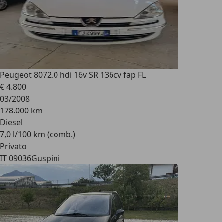
Peugeot 807
2.0 hdi 16v SR 136cv fap FL
€ 4.800
03/2008
178.000 km
Diesel
7,0 l/100 km (comb.)
Privato
IT 09036
Guspini