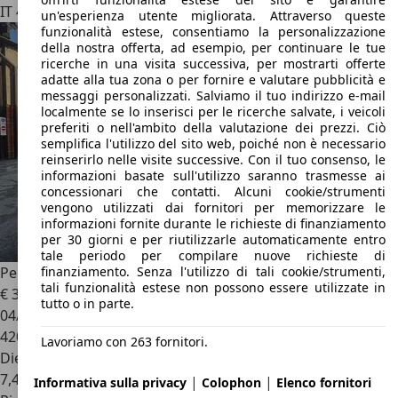
IT 41122
Modena - Mo
un'esperienza utente migliorata. Attraverso queste
funzionalità estese, consentiamo la personalizzazione
della nostra offerta, ad esempio, per continuare le tue
ricerche in una visita successiva, per mostrarti offerte
adatte alla tua zona o per fornire e valutare pubblicità e
messaggi personalizzati. Salviamo il tuo indirizzo e-mail
localmente se lo inserisci per le ricerche salvate, i veicoli
preferiti o nell'ambito della valutazione dei prezzi. Ciò
semplifica l'utilizzo del sito web, poiché non è necessario
reinserirlo nelle visite successive. Con il tuo consenso, le
informazioni basate sull'utilizzo saranno trasmesse ai
concessionari che contatti. Alcuni cookie/strumenti
vengono utilizzati dai fornitori per memorizzare le
informazioni fornite durante le richieste di finanziamento
per 30 giorni e per riutilizzarle automaticamente entro
tale periodo per compilare nuove richieste di
finanziamento. Senza l'utilizzo di tali cookie/strumenti,
Peugeot 807
2.0 hdi 16v Active (st) 163cv auto E5
tali funzionalità estese non possono essere utilizzate in
€ 3.000
tutto o in parte.
04/2011
420.000 km
Lavoriamo con 263 fornitori.
Diesel
7,4 l/100 km (comb.)
|
|
Informativa sulla privacy
Colophon
Elenco fornitori