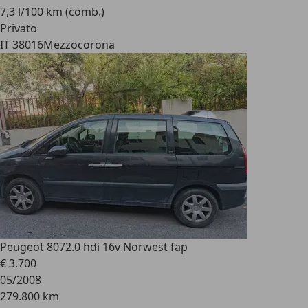
7,3 l/100 km (comb.)
Privato
IT 38016
Mezzocorona
Peugeot 807
2.0 hdi 16v Norwest fap
€ 3.700
05/2008
279.800 km