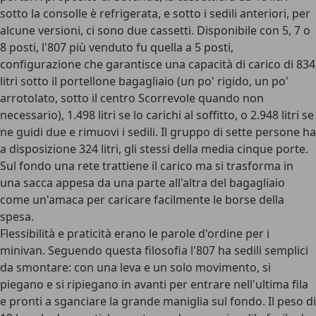
sotto la consolle è refrigerata, e sotto i sedili anteriori, per
alcune versioni, ci sono due cassetti. Disponibile con 5, 7 o
8 posti, l'807 più venduto fu quella a 5 posti,
configurazione che garantisce una capacità di carico di 834
litri sotto il portellone bagagliaio (un po' rigido, un po'
arrotolato, sotto il centro Scorrevole quando non
necessario), 1.498 litri se lo carichi al soffitto, o 2.948 litri se
ne guidi due e rimuovi i sedili. Il gruppo di sette persone ha
a disposizione 324 litri, gli stessi della media cinque porte.
Sul fondo una rete trattiene il carico ma si trasforma in
una sacca appesa da una parte all'altra del bagagliaio
come un'amaca per caricare facilmente le borse della
spesa.
Flessibilità e praticità erano le parole d'ordine per i
minivan. Seguendo questa filosofia l'807 ha sedili semplici
da smontare: con una leva e un solo movimento, si
piegano e si ripiegano in avanti per entrare nell'ultima fila
e pronti a sganciare la grande maniglia sul fondo. Il peso di