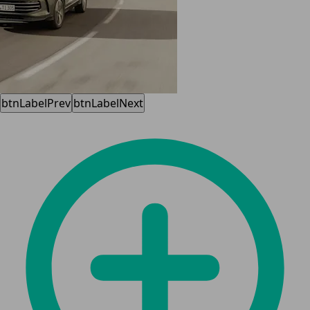
btnLabelPrev
btnLabelNext