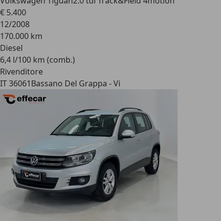
Volkswagen Tiguan
2.0 tdi Track&Field 4motion
€ 5.400
12/2008
170.000 km
Diesel
6,4 l/100 km (comb.)
Rivenditore
IT 36061
Bassano Del Grappa - Vi