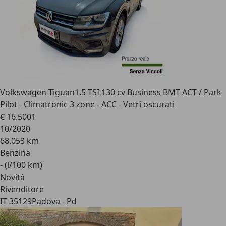
Volkswagen Tiguan
1.5 TSI 130 cv Business BMT ACT / Park
Pilot - Climatronic 3 zone - ACC - Vetri oscurati
€ 16.500
1
10/2020
68.053 km
Benzina
- (l/100 km)
Novità
Rivenditore
IT 35129
Padova - Pd