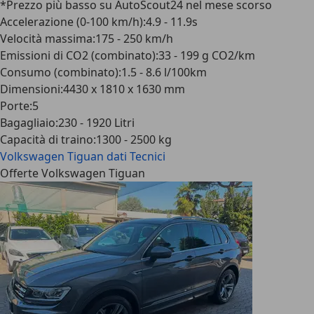
*Prezzo più basso su AutoScout24 nel mese scorso
Accelerazione (0-100 km/h)
:
4.9 - 11.9s
Velocità massima
:
175 - 250 km/h
Emissioni di CO2 (combinato)
:
33 - 199 g CO2/km
Consumo (combinato)
:
1.5 - 8.6 l/100km
Dimensioni
:
4430 x 1810 x 1630 mm
Porte
:
5
Bagagliaio
:
230 - 1920 Litri
Capacità di traino
:
1300 - 2500 kg
Volkswagen Tiguan
dati Tecnici
Offerte Volkswagen Tiguan