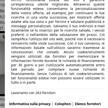
un'esperienza utente migliorata. Attraverso queste
100.000 km
funzionalità estese, consentiamo la personalizzazione
Benzina
della nostra offerta, ad esempio, per continuare le tue
6,5 l/100 km (comb.)
ricerche in una visita successiva, per mostrarti offerte
adatte alla tua zona o per fornire e valutare pubblicità e
Rivenditore
messaggi personalizzati. Salviamo il tuo indirizzo e-mail
IT 43044
Lemignano - Parma - Pr
localmente se lo inserisci per le ricerche salvate, i veicoli
preferiti o nell'ambito della valutazione dei prezzi. Ciò
semplifica l'utilizzo del sito web, poiché non è necessario
reinserirlo nelle visite successive. Con il tuo consenso, le
informazioni basate sull'utilizzo saranno trasmesse ai
concessionari che contatti. Alcuni cookie/strumenti
vengono utilizzati dai fornitori per memorizzare le
informazioni fornite durante le richieste di finanziamento
per 30 giorni e per riutilizzarle automaticamente entro
tale periodo per compilare nuove richieste di
finanziamento. Senza l'utilizzo di tali cookie/strumenti,
tali funzionalità estese non possono essere utilizzate in
tutto o in parte.
Lavoriamo con 263 fornitori.
Volkswagen Tiguan
2ª serie - Tiguan 2.0 TDI SCR DSG
|
|
Informativa sulla privacy
Colophon
Elenco fornitori
4MOTION Business