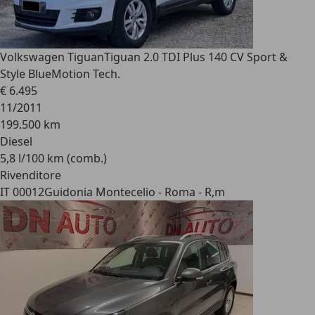
Volkswagen Tiguan
Tiguan 2.0 TDI Plus 140 CV Sport &
Style BlueMotion Tech.
€ 6.495
11/2011
199.500 km
Diesel
5,8 l/100 km (comb.)
Rivenditore
IT 00012
Guidonia Montecelio - Roma - R,m