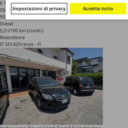
€ 15.400
1
Impostazioni di privacy
Accetta tutto
09/2016
93.021 km
Diesel
5,3 l/100 km (comb.)
Rivenditore
IT 50142
Firenze - Fi