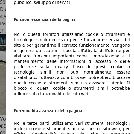
59.000 km
pubblico, sviluppo di servizi
Diesel
4,9 l/100 km (comb.)
Funzioni essenziali della pagina
Rivenditore
IT 26022
Costa Sant'abramo - Cremona - Cr
Noi o questi fornitori utilizziamo cookie o strumenti e
tecnologie simili necessari per le funzioni essenziali del
sito e per garantirne il corretto funzionamento. Vengono
in genere utilizzati in risposta all'attività dell'utente per
abilitare funzioni importanti come l'impostazione e il
mantenimento delle informazioni di accesso o delle
preferenze sulla privacy. L'uso di questi cookie o
tecnologie simili non può normalmente essere
disabilitato. Tuttavia, alcuni browser potrebbero bloccare
questi cookie o strumenti simili o avvisare l'utente. Il
blocco di questi cookie o strumenti simili potrebbe
influire sulla funzionalità del sito web.
Funzionalità avanzate della pagina
Volkswagen Tiguan
Tiguan I 2011 1.4 tsi bm Cross 122cv
Noi e terze parti utilizziamo vari strumenti tecnologici,
€ 9.900
inclusi cookie e strumenti simili sul nostro sito web, per
09/2015
offrirti funzionalità estese del sito e garantire