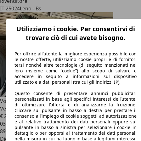
Rivenditore
IT 25024
Leno - Bs
Utilizziamo i cookie. Per consentirvi di
trovare ciò di cui avete bisogno.
Per offrire all’utente la migliore esperienza possibile con
le nostre offerte, utilizziamo cookie propri e di fornitori
terzi nonché altre tecnologie (di seguito menzionati nel
loro insieme come “cookie”) allo scopo di salvare e
accedere in seguito a informazioni sul dispositivo
utilizzato e a dati personali (tra cui gli indirizzi IP).
Questo consente di presentare annunci pubblicitari
personalizzati in base agli specifici interessi dell’utente,
Volkswagen Tiguan
2.0 TDI 150cv DSG Life Virtual, Navi,
di ottimizzare l’offerta e di analizzarne la fruizione.
Vetri
Cliccare sul pulsante in basso a destra per prestare il
€ 20.680
1
consenso all’impiego di cookie soggetti ad autorizzazione
e al relativo trattamento dei dati personali oppure sul
03/2023
pulsante in basso a sinistra per selezionare i cookie in
89.757 km
dettaglio o per opporsi al trattamento dei dati personali
Diesel
nella misura in cui ha luogo in base a legittimi interessi.