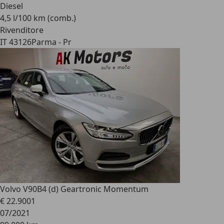
Diesel
4,5 l/100 km (comb.)
Rivenditore
IT 43126
Parma - Pr
Volvo V90
B4 (d) Geartronic Momentum
€ 22.900
1
07/2021