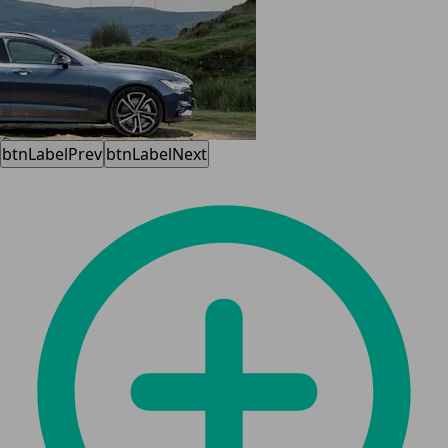
btnLabelPrev
btnLabelNext