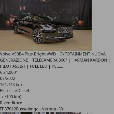
Volvo V90
B4 Plus Bright AWD | INFOTAINMENT NUOVA
GENERAZIONE | TELECAMERA 360° | HARMAN KARDON |
PILOT ASSIST | FULL LED | PELLE
€ 24.000
1
07/2022
151.743 km
Elettrica/Diesel
- (l/100 km)
Rivenditore
IT 37012
Bussolengo - Verona - Vr