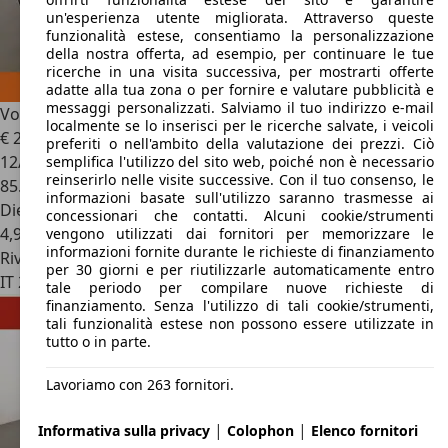
un'esperienza utente migliorata. Attraverso queste
funzionalità estese, consentiamo la personalizzazione
della nostra offerta, ad esempio, per continuare le tue
ricerche in una visita successiva, per mostrarti offerte
adatte alla tua zona o per fornire e valutare pubblicità e
messaggi personalizzati. Salviamo il tuo indirizzo e-mail
Volvo V90
2.0 D5 Momentum Geartronic AWD
localmente se lo inserisci per le ricerche salvate, i veicoli
€ 20.199
preferiti o nell'ambito della valutazione dei prezzi. Ciò
12/2016
semplifica l'utilizzo del sito web, poiché non è necessario
reinserirlo nelle visite successive. Con il tuo consenso, le
85.044 km
informazioni basate sull'utilizzo saranno trasmesse ai
Diesel
concessionari che contatti. Alcuni cookie/strumenti
4,9 l/100 km (comb.)
vengono utilizzati dai fornitori per memorizzare le
informazioni fornite durante le richieste di finanziamento
Rivenditore
per 30 giorni e per riutilizzarle automaticamente entro
IT 20155
Milano - Mi
tale periodo per compilare nuove richieste di
finanziamento. Senza l'utilizzo di tali cookie/strumenti,
tali funzionalità estese non possono essere utilizzate in
tutto o in parte.
Lavoriamo con 263 fornitori.
|
|
Informativa sulla privacy
Colophon
Elenco fornitori