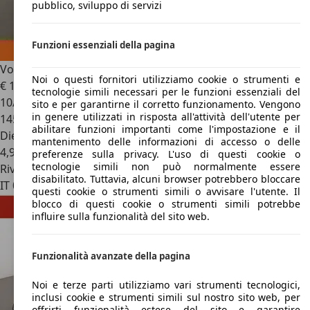
pubblico, sviluppo di servizi
Funzioni essenziali della pagina
Volvo V90
2.0 D5 Inscription Geartronic AWD
Noi o questi fornitori utilizziamo cookie o strumenti e
€ 18.599
1
tecnologie simili necessari per le funzioni essenziali del
10/2016
sito e per garantirne il corretto funzionamento. Vengono
in genere utilizzati in risposta all'attività dell'utente per
145.214 km
abilitare funzioni importanti come l'impostazione e il
Diesel
mantenimento delle informazioni di accesso o delle
4,9 l/100 km (comb.)
preferenze sulla privacy. L'uso di questi cookie o
tecnologie simili non può normalmente essere
Rivenditore
disabilitato. Tuttavia, alcuni browser potrebbero bloccare
IT 00169
Roma
questi cookie o strumenti simili o avvisare l'utente. Il
blocco di questi cookie o strumenti simili potrebbe
influire sulla funzionalità del sito web.
Funzionalità avanzate della pagina
Noi e terze parti utilizziamo vari strumenti tecnologici,
inclusi cookie e strumenti simili sul nostro sito web, per
offrirti funzionalità estese del sito e garantire