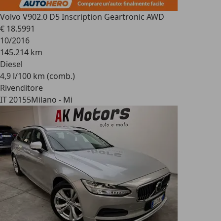
Volvo V90
2.0 D5 Inscription Geartronic AWD
€ 18.599
1
10/2016
145.214 km
Diesel
4,9 l/100 km (comb.)
Rivenditore
IT 20155
Milano - Mi