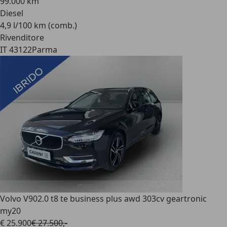
99.000 km
Diesel
4,9 l/100 km (comb.)
Rivenditore
IT 43122
Parma
Volvo V90
2.0 t8 te business plus awd 303cv geartronic
my20
€ 25.900
€ 27.500,-