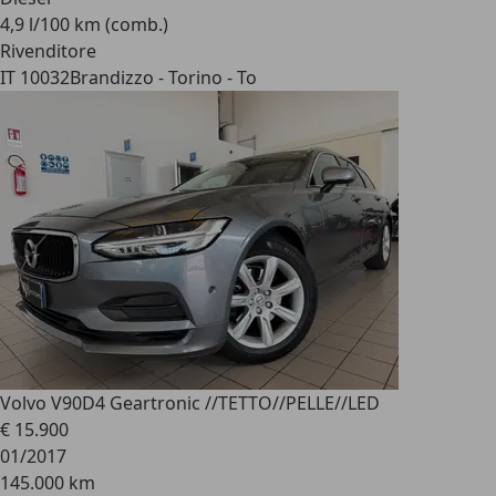
4,9 l/100 km (comb.)
Rivenditore
IT 10032
Brandizzo - Torino - To
Volvo V90
D4 Geartronic //TETTO//PELLE//LED
€ 15.900
01/2017
145.000 km