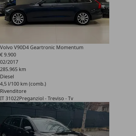
Volvo V90
D4 Geartronic Momentum
€ 9.900
02/2017
285.965 km
Diesel
4,5 l/100 km (comb.)
Rivenditore
IT 31022
Preganziol - Treviso - Tv