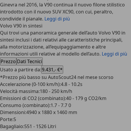
Ginevra nel 2016, la V90 continua il nuovo filone stilistico
introdotto con il nuovo SUV XC90, con cui, peraltro,
condivide il pianale.
Leggi di più
Volvo V90 in sintesi
Qui trovi una panoramica generale dell’auto Volvo V90 in
sintesi inclusi i dati relativi alle caratteristiche principali,
alla motorizzazione, all’equipaggiamento e altre
informazioni utili relative al modello dell’auto.
Leggi di più
Prezzo
Dati Tecnici
Usato a partire da
:
9.431,- €*
*Prezzo più basso su AutoScout24 nel mese scorso
Accelerazione (0-100 km/h)
:
4.8 - 10.2s
Velocità massima
:
180 - 250 km/h
Emissioni di CO2 (combinato)
:
40 - 179 g CO2/km
Consumo (combinato)
:
1.7 - 7.7 0
Dimensioni
:
4940 x 1880 x 1460 mm
Porte
:
5
Bagagliaio
:
551 - 1526 Litri