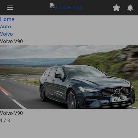
Passa
al
contenuto
Home
principale
Auto
Volvo
Volvo V90
Volvo V90
1
/
3