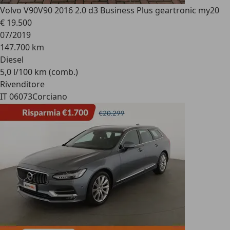
Volvo V90
V90 2016 2.0 d3 Business Plus geartronic my20
€ 19.500
07/2019
147.700 km
Diesel
5,0 l/100 km (comb.)
Rivenditore
IT 06073
Corciano