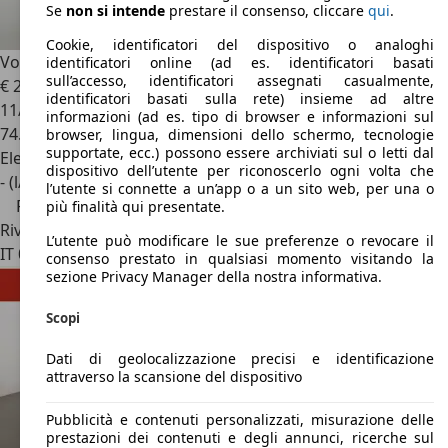
Se
non si intende
prestare il consenso, cliccare
qui
.
Cookie, identificatori del dispositivo o analoghi
Volvo V90
B4 D automatico Plus Bright
identificatori online (ad es. identificatori basati
sull’accesso, identificatori assegnati casualmente,
€ 29.500
€ 31.600,-
identificatori basati sulla rete) insieme ad altre
11/2022
informazioni (ad es. tipo di browser e informazioni sul
74.000 km
browser, lingua, dimensioni dello schermo, tecnologie
supportate, ecc.) possono essere archiviati sul o letti dal
Elettrica/Diesel
dispositivo dell’utente per riconoscerlo ogni volta che
- (l/100 km)
l’utente si connette a un’app o a un sito web, per una o
Prezzo ribassato
più finalità qui presentate.
Rivenditore
L’utente può modificare le sue preferenze o revocare il
IT 06083
Ospedalicchio - Perugia - Pg
consenso prestato in qualsiasi momento visitando la
sezione Privacy Manager della nostra informativa.
Scopi
Dati di geolocalizzazione precisi e identificazione
attraverso la scansione del dispositivo
Pubblicità e contenuti personalizzati, misurazione delle
prestazioni dei contenuti e degli annunci, ricerche sul