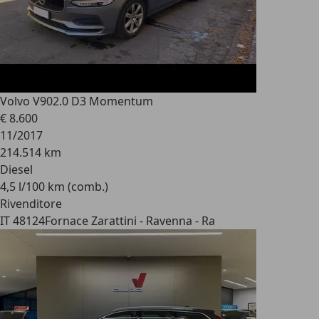
Volvo V90
2.0 D3 Momentum
€ 8.600
11/2017
214.514 km
Diesel
4,5 l/100 km (comb.)
Rivenditore
IT 48124
Fornace Zarattini - Ravenna - Ra