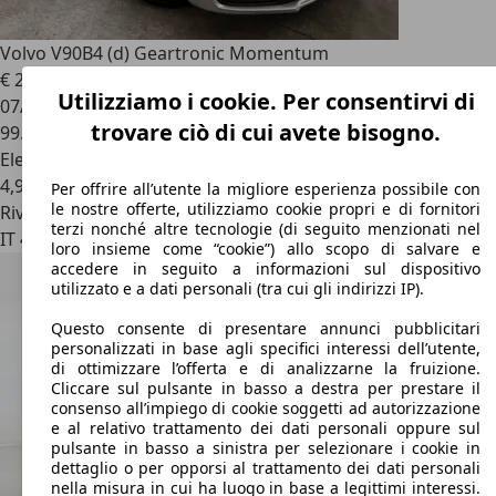
Volvo V90
B4 (d) Geartronic Momentum
€ 22.900
1
Utilizziamo i cookie. Per consentirvi di
07/2021
trovare ciò di cui avete bisogno.
99.000 km
Elettrica/Diesel
4,9 l/100 km (comb.)
Per offrire all’utente la migliore esperienza possibile con
le nostre offerte, utilizziamo cookie propri e di fornitori
Rivenditore
terzi nonché altre tecnologie (di seguito menzionati nel
IT 43122
Parma
loro insieme come “cookie”) allo scopo di salvare e
accedere in seguito a informazioni sul dispositivo
utilizzato e a dati personali (tra cui gli indirizzi IP).
Questo consente di presentare annunci pubblicitari
personalizzati in base agli specifici interessi dell’utente,
di ottimizzare l’offerta e di analizzarne la fruizione.
Cliccare sul pulsante in basso a destra per prestare il
consenso all’impiego di cookie soggetti ad autorizzazione
e al relativo trattamento dei dati personali oppure sul
pulsante in basso a sinistra per selezionare i cookie in
dettaglio o per opporsi al trattamento dei dati personali
nella misura in cui ha luogo in base a legittimi interessi.