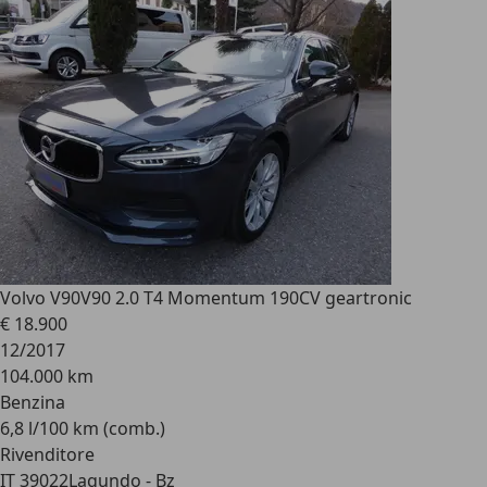
Volvo V90
V90 2.0 T4 Momentum 190CV geartronic
€ 18.900
12/2017
104.000 km
Benzina
6,8 l/100 km (comb.)
Rivenditore
IT 39022
Lagundo - Bz