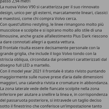
passo 2,94 metri
La nuova Volvo V90 si caratterizza per il suo rinnovato
design, unico per gli esterni, marcatamente lineari, classici
e maestosi, come chi compra Volvo cerca.
Con quest’ultimo restyling, le linee rimangono molto più
muscolose e scolpite e si ispirano molto allo stile di una
limousine, anche grazie all’allestimento Plus Dark riescono
a dare connotati allegri a questa vettura.
Il frontale risulta essere decisamente personale con la
grande griglia, che include il logo Volvo tondo con la
striscia obliqua, circondata dai proiettori caratterizzati dal
disegno full LED a martello.
Con il model year 2021 il frontale è stato rivisto puntando
maggiormente sulle nuove prese d’aria dalle dimensioni
maggiori, una calandra rivista e cromature in abbondanza.
La zona laterale vede delle fiancate scolpite nella zona
inferiore per aiutare a snellire la linea e, in corrispondenza
del passaruota posteriore, si intravede un taglio deciso
sotto il finestrino che conferisce un’impostazione tanto