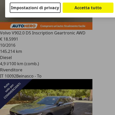
Impostazioni di privacy
Accetta tutto
Volvo V90
2.0 D5 Inscription Geartronic AWD
€ 18.599
1
10/2016
145.214 km
Diesel
4,9 l/100 km (comb.)
Rivenditore
IT 10092
Beinasco - To