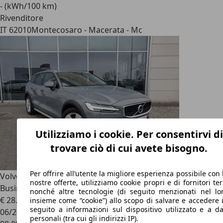
- (kWh/100 km)
Rivenditore
IT 62010
Montecosaro - Macerata - Mc
Utilizziamo i cookie. Per consentirvi di
trovare ciò di cui avete bisogno.
Per offrire all’utente la migliore esperienza possibile con 
Volvo V60 Cross Country
V60 Cross Country B4 AWD
nostre offerte, utilizziamo cookie propri e di fornitori ter
Business Pro Line Auto
nonché altre tecnologie (di seguito menzionati nel lo
€ 28.990
1
insieme come “cookie”) allo scopo di salvare e accedere 
seguito a informazioni sul dispositivo utilizzato e a da
06/2021
personali (tra cui gli indirizzi IP).