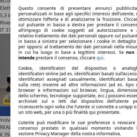
80.000 km
Elettrica/Diesel
Questo consente di presentare annunci pubblicita
personalizzati in base agli specifici interessi dell’utente, 
5,3 l/100 km (comb.)
ottimizzare l’offerta e di analizzarne la fruizione. Clicca
Rivenditore
sul pulsante in basso a destra per prestare il consen
IT 37045
Legnago - Verona - Vr
all’impiego di cookie soggetti ad autorizzazione e 
relativo trattamento dei dati personali oppure sul pulsan
in basso a sinistra per selezionare i cookie in dettaglio
per opporsi al trattamento dei dati personali nella misu
in cui ha luogo in base a legittimi interessi. Se
non 
intende
prestare il consenso, cliccare
qui
.
Cookie, identificatori del dispositivo o analog
identificatori online (ad es. identificatori basati sull’access
identificatori assegnati casualmente, identificatori basa
sulla rete) insieme ad altre informazioni (ad es. tipo 
browser e informazioni sul browser, lingua, dimensio
dello schermo, tecnologie supportate, ecc.) possono esse
archiviati sul o letti dal dispositivo dell’utente p
riconoscerlo ogni volta che l’utente si connette a un’app o
un sito web, per una o più finalità qui presentate.
Volvo V60 Cross Country
B4 (d) AWD auto. Plus PREZZO
L’utente può modificare le sue preferenze o revocare 
REALE
consenso prestato in qualsiasi momento visitando 
sezione Privacy Manager della nostra informativa.
€ 39.900
1