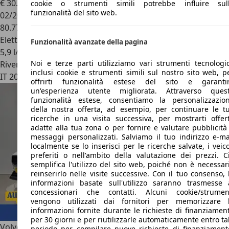
€ 30.599
1
cookie o strumenti simili potrebbe influire sul
funzionalità del sito web.
02/2023
80.773 km
Elettrica/Diesel
Funzionalità avanzate della pagina
5,9 l/100 km (comb.)
Noi e terze parti utilizziamo vari strumenti tecnologic
Rivenditore
inclusi cookie e strumenti simili sul nostro sito web, p
IT 20155
Milano - Mi
offrirti funzionalità estese del sito e garanti
un'esperienza utente migliorata. Attraverso ques
funzionalità estese, consentiamo la personalizzazio
della nostra offerta, ad esempio, per continuare le t
ricerche in una visita successiva, per mostrarti offer
adatte alla tua zona o per fornire e valutare pubblicità
messaggi personalizzati. Salviamo il tuo indirizzo e-ma
localmente se lo inserisci per le ricerche salvate, i veico
preferiti o nell'ambito della valutazione dei prezzi. C
semplifica l'utilizzo del sito web, poiché non è necessar
reinserirlo nelle visite successive. Con il tuo consenso, 
informazioni basate sull'utilizzo saranno trasmesse 
concessionari che contatti. Alcuni cookie/strumen
vengono utilizzati dai fornitori per memorizzare 
informazioni fornite durante le richieste di finanziamen
per 30 giorni e per riutilizzarle automaticamente entro ta
Volvo V60 Cross Country
B4 (d) AWD auto. Plus PREZZO
periodo per compilare nuove richieste di finanziament