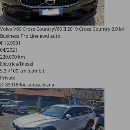
Volvo V60 Cross Country
V60 II 2019 Cross Country 2.0 b4
Business Pro Line awd auto
€ 15.900
1
04/2021
220.000 km
Elettrica/Diesel
5,3 l/100 km (comb.)
Privato
IT 83016
Roccabascerana