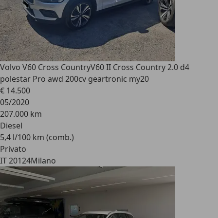
Volvo V60 Cross Country
V60 II Cross Country 2.0 d4
polestar Pro awd 200cv geartronic my20
€ 14.500
05/2020
207.000 km
Diesel
5,4 l/100 km (comb.)
Privato
IT 20124
Milano