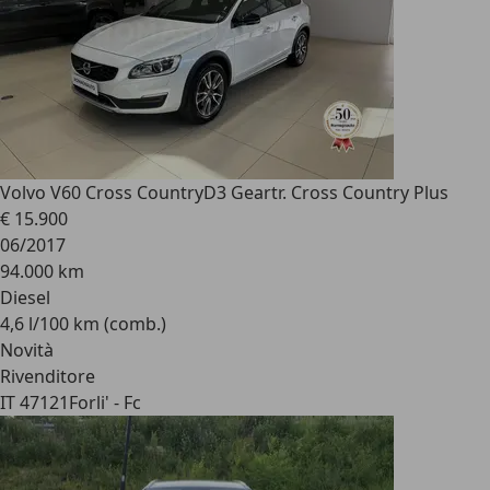
Volvo V60 Cross Country
D3 Geartr. Cross Country Plus
€ 15.900
06/2017
94.000 km
Diesel
4,6 l/100 km (comb.)
Novità
Rivenditore
IT 47121
Forli' - Fc