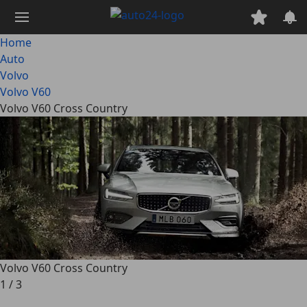
Passa
al
contenuto
Home
principale
Auto
Volvo
Volvo V60
Volvo V60 Cross Country
Volvo V60 Cross Country
1
/
3