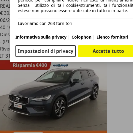
Senza l'utilizzo di tali cookie/strumenti, tali funzionali
REALE
estese non possono essere utilizzate in tutto o in parte.
€ 39.900
1
06/2023
Lavoriamo con 263 fornitori.
40.100 km
Diesel
|
|
Informativa sulla privacy
Colophon
Elenco fornitori
- (l/100 km)
Rivenditore
Impostazioni di privacy
Accetta tutto
IT 31048
San Biagio Di Callalta - Treviso - Tv