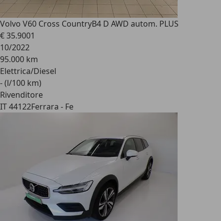
Volvo V60 Cross Country
B4 D AWD autom. PLUS
€ 35.900
1
10/2022
95.000 km
Elettrica/Diesel
- (l/100 km)
Rivenditore
IT 44122
Ferrara - Fe