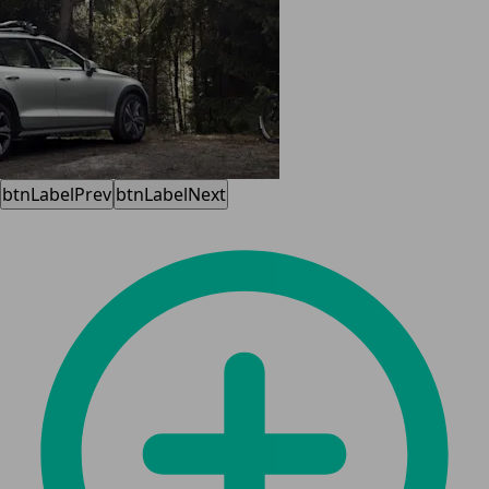
btnLabelPrev
btnLabelNext