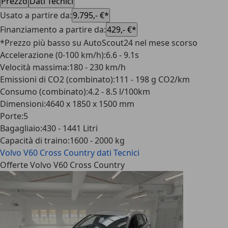
Prezzo
Dati Tecnici
Usato a partire da
:
9.795,- €*
Finanziamento a partire da
:
429,- €*
*Prezzo più basso su AutoScout24 nel mese scorso
Accelerazione (0-100 km/h)
:
6.6 - 9.1s
Velocità massima
:
180 - 230 km/h
Emissioni di CO2 (combinato)
:
111 - 198 g CO2/km
Consumo (combinato)
:
4.2 - 8.5 l/100km
Dimensioni
:
4640 x 1850 x 1500 mm
Porte
:
5
Bagagliaio
:
430 - 1441 Litri
Capacità di traino
:
1600 - 2000 kg
Volvo V60 Cross Country
dati Tecnici
Offerte Volvo V60 Cross Country