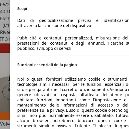
06/2023
Scopi
40.100 km
Elettrica/Diesel
Dati di geolocalizzazione precisi e identificazio
- (l/100 km)
attraverso la scansione del dispositivo
Rivenditore
Pubblicità e contenuti personalizzati, misurazione del
IT 31048
San Biagio Di Callalta - Treviso - Tv
prestazioni dei contenuti e degli annunci, ricerche s
pubblico, sviluppo di servizi
Funzioni essenziali della pagina
Noi o questi fornitori utilizziamo cookie o strumenti
tecnologie simili necessari per le funzioni essenziali d
sito e per garantirne il corretto funzionamento. Vengono 
genere utilizzati in risposta all'attività dell'utente p
abilitare funzioni importanti come l'impostazione e 
mantenimento delle informazioni di accesso o del
preferenze sulla privacy. L'uso di questi cookie o tecnolog
simili non può normalmente essere disabilitato. Tuttavi
alcuni browser potrebbero bloccare questi cookie
Volvo V60 Cross Country
2.0 B4 Mild-Hybrid Ultimate AWD
strumenti simili o avvisare l'utente. Il blocco di ques