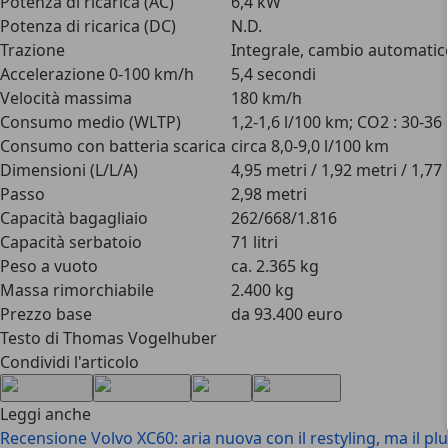
Potenza di ricarica (AC)
6,4 kW
Potenza di ricarica (DC)
N.D.
Trazione
Integrale, cambio automatico
Accelerazione 0-100 km/h
5,4 secondi
Velocità massima
180 km/h
Consumo medio (WLTP)
1,2-1,6 l/100 km; CO2 : 30-3
Consumo con batteria scarica
circa 8,0-9,0 l/100 km
Dimensioni (L/L/A)
4,95 metri / 1,92 metri / 1,77
Passo
2,98 metri
Capacità bagagliaio
262/668/1.816
Capacità serbatoio
71 litri
Peso a vuoto
ca. 2.365 kg
Massa rimorchiabile
2.400 kg
Prezzo base
da 93.400 euro
Testo di Thomas Vogelhuber
Condividi l'articolo
Leggi anche
Recensione Volvo XC60: aria nuova con il restyling, ma il plu