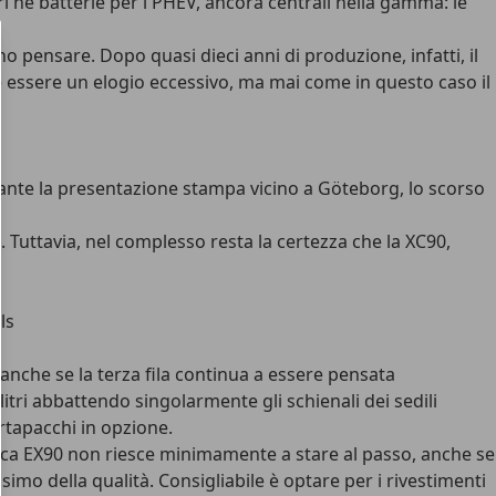
i né batterie per i PHEV, ancora centrali nella gamma: le
ano pensare. Dopo quasi dieci anni di produzione, infatti, il
e essere un elogio eccessivo, ma mai come in questo caso il
rante la presentazione stampa vicino a Göteborg, lo scorso
 Tuttavia, nel complesso resta la certezza che la XC90,
anche se la terza fila continua a essere pensata
 litri abbattendo singolarmente gli schienali dei sedili
ortapacchi in opzione.
ttrica EX90 non riesce minimamente a stare al passo, anche se
simo della qualità. Consigliabile è optare per i rivestimenti