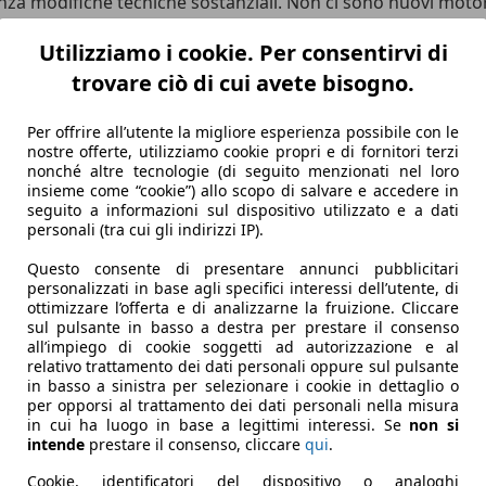
enza modifiche tecniche sostanziali. Non ci sono nuovi motor
e l’aspetto estetico.
Utilizziamo i cookie. Per consentirvi di
tagli, però, c’è più da raccontare di quanto i soli dati facci
 ha nulla da invidiare ai concorrenti più recenti. Non vuol
trovare ciò di cui avete bisogno.
Per offrire all’utente la migliore esperienza possibile con le
nostre offerte, utilizziamo cookie propri e di fornitori terzi
nonché altre tecnologie (di seguito menzionati nel loro
omponenti interne riviste, esternamente cambia ben poco. Du
insieme come “cookie”) allo scopo di salvare e accedere in
el cofano, ma nulla di sostanziale.
seguito a informazioni sul dispositivo utilizzato e a dati
personali (tra cui gli indirizzi IP).
 dire, farà fatica a distinguere il restyling dal precedente.
 uno dei SUV più eleganti e belli sul mercato.
Questo consente di presentare annunci pubblicitari
personalizzati in base agli specifici interessi dell’utente, di
ottimizzare l’offerta e di analizzarne la fruizione. Cliccare
sul pulsante in basso a destra per prestare il consenso
all’impiego di cookie soggetti ad autorizzazione e al
sone possono trovare posto nei suoi 4,95 metri di lunghezza, 
relativo trattamento dei dati personali oppure sul pulsante
in basso a sinistra per selezionare i cookie in dettaglio o
plug-in hybrid offre 668 litri di capacità, che diventano 1.816
per opporsi al trattamento dei dati personali nella misura
ino a 2,4 tonnellate cui si aggiungono i 100 kg massimi sul p
in cui ha luogo in base a legittimi interessi. Se
non si
 ergonomia e qualità dei materiali. In questo, la sorella ele
intende
prestare il consenso, cliccare
qui
.
 progettato. Chi sceglie l’allestimento “Ultra” ottiene il mas
Cookie, identificatori del dispositivo o analoghi