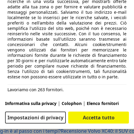
ricerche in una visita successiva, per mostrarti offerte
adatte alla tua zona o per fornire e valutare pubblicità e
messaggi personalizzati. Salviamo il tuo indirizzo e-mail
 a 8 rapporti
localmente se lo inserisci per le ricerche salvate, i veicoli
preferiti o nell'ambito della valutazione dei prezzi. Ciò
semplifica l'utilizzo del sito web, poiché non è necessario
reinserirlo nelle visite successive. Con il tuo consenso, le
6 g/km
informazioni basate sull'utilizzo saranno trasmesse ai
concessionari che contatti. Alcuni cookie/strumenti
vengono utilizzati dai fornitori per memorizzare le
 metri
informazioni fornite durante le richieste di finanziamento
per 30 giorni e per riutilizzarle automaticamente entro tale
periodo per compilare nuove richieste di finanziamento.
Senza l'utilizzo di tali cookie/strumenti, tali funzionalità
estese non possono essere utilizzate in tutto o in parte.
Lavoriamo con 263 fornitori.
|
|
Informativa sulla privacy
Colophon
Elenco fornitori
Impostazioni di privacy
Accetta tutto
g-in è al passo con i tempi?
Recensione Volvo XC40: il SUV c