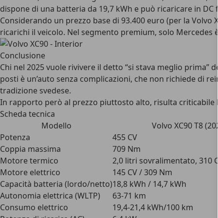
dispone di una batteria da 19,7 kWh e può ricaricare in DC 
Considerando
un prezzo base di 93.400 euro
(per la Volvo 
ricarichi il veicolo. Nel segmento premium, solo Mercedes è p
Conclusione
Chi nel 2025 vuole rivivere il detto “si stava meglio prima”
posti è un’auto senza complicazioni, che non richiede di re
tradizione svedese.
In rapporto però al prezzo piuttosto alto, risulta criticabile
Scheda tecnica
Modello
Volvo XC90 T8 (20
Potenza
455 CV
Coppia massima
709 Nm
Motore termico
2,0 litri sovralimentato, 310 
Motore elettrico
145 CV / 309 Nm
Capacità batteria (lordo/netto)
18,8 kWh / 14,7 kWh
Autonomia elettrica (WLTP)
63-71 km
Consumo elettrico
19,4-21,4 kWh/100 km