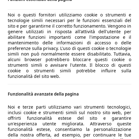
fino a 50 kW.
XC90 T8 Core) e un prezzo che può salire sopra i 100.000 euro
Noi o questi fornitori utilizziamo cookie o strumenti e
iù avanti, offrendo sui GLE e simili un’opzione di ricarica r
tecnologie simili necessari per le funzioni essenziali del
sito e per garantirne il corretto funzionamento. Vengono in
genere utilizzati in risposta all'attività dell'utente per
abilitare funzioni importanti come l'impostazione e il
 dell’ingegneria automobilistica, con la Volvo XC90 restyling
mantenimento delle informazioni di accesso o delle
preferenze sulla privacy. L'uso di questi cookie o tecnologie
imparare a guidare e che offre un livello qualitativo elevat
simili non può normalmente essere disabilitato. Tuttavia,
alcuni browser potrebbero bloccare questi cookie o
 la tecnologia della batteria e della ricarica, ormai non più a
strumenti simili o avvisare l'utente. Il blocco di questi
cookie o strumenti simili potrebbe influire sulla
funzionalità del sito web.
25)
Funzionalità avanzate della pagina
CV / 400 CV
Noi e terze parti utilizziamo vari strumenti tecnologici,
inclusi cookie e strumenti simili sul nostro sito web, per
offrirti funzionalità estese del sito e garantire
un'esperienza utente migliorata. Attraverso queste
funzionalità estese, consentiamo la personalizzazione
della nostra offerta, ad esempio, per continuare le tue