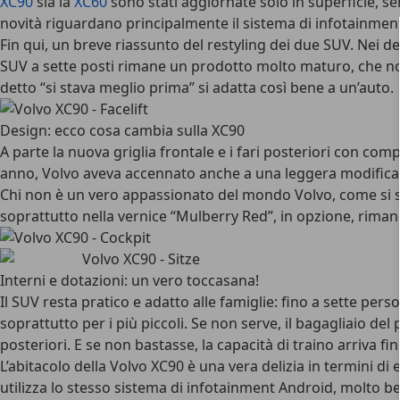
XC90
sia la
XC60
sono stati aggiornate solo in superficie, s
novità riguardano principalmente il sistema di infotainment 
Fin qui, un breve riassunto del restyling dei due SUV. Nei det
SUV a sette posti rimane un prodotto molto maturo, che non
detto “si stava meglio prima” si adatta così bene a un’auto.
Design: ecco cosa cambia sulla XC90
A parte la nuova griglia frontale e i fari posteriori con c
anno, Volvo aveva accennato anche a una leggera modifica d
Chi non è un vero appassionato del mondo Volvo, come si suol
soprattutto nella vernice “Mulberry Red”, in opzione, rimane
Interni e dotazioni: un vero toccasana!
Il SUV resta pratico e
adatto alle famiglie
: fino a sette per
soprattutto per i più piccoli. Se non serve, il bagagliaio del 
posteriori. E se non bastasse, la capacità di traino arriva f
L’abitacolo della Volvo XC90 è una vera delizia in termini di
utilizza lo stesso sistema di infotainment Android, molto ben