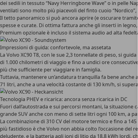
dei sedili in tessuto “Navy Herringbone Wave” o in pelle Napp
ventilati sono molto più piacevoli del finto cuoio “Nordico”,
Il tetto panoramico si può ancora aprire (e oscurare tramite t
spesse e curate. Di ottima fattura anche gli inserti in legno,
Premium opzionale è incluso il sistema audio ad alta fedel
Impressioni di guida: confortevole, ma assetata
La Volvo XC90 T8, con le sue 2,3 tonnellate di peso,
si guid
di 1.000 chilometri di viaggio e fino a undici ore consecutiv
più che sufficiente per viaggiare in famiglia.
Tuttavia, mantenere un’andatura tranquilla fa bene anche al 
71 litri
, anche a una velocità costante di 130 km/h, si superan
Tecnologia PHEV e ricarica: ancora senza ricarica in DC
Fuori dall’autostrada e sui percorsi montani, la situazione 
grande SUV anche con meno di sette litri ogni 100 km, a pat
La combinazione di 310 CV del motore termico e fino a 145 CV 
più fastidioso è che Volvo non abbia colto l’occasione del re
deludente, e la batteria agli ioni di litio da 18,8 kWh lord