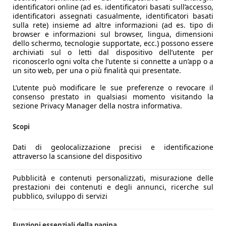
a (come sull’auto del test). È improbabile che la seconda fil
identificatori online (ad es. identificatori basati sull’accesso,
identificatori assegnati casualmente, identificatori basati
 privo di climatizzazione e meno traspirante.
sulla rete) insieme ad altre informazioni (ad es. tipo di
endina), e anche gli anelli di aggancio nel cielo dell’abitaco
browser e informazioni sul browser, lingua, dimensioni
 il tappeto risvoltato fino in alto nell’abitacolo e l’eccellen
dello schermo, tecnologie supportate, ecc.) possono essere
archiviati sul o letti dal dispositivo dell’utente per
tà Bowers & Wilkins, un vero must-have per gli amanti del b
riconoscerlo ogni volta che l’utente si connette a un’app o a
un sito web, per una o più finalità qui presentate.
L’utente può modificare le sue preferenze o revocare il
a comunque con grande naturalezza
e, grazie alle sospensio
consenso prestato in qualsiasi momento visitando la
e al volante, la grande svedese mi ha portato da nord a sud s
sezione Privacy Manager della nostra informativa.
portafoglio, perché il quattro cilindri turbocompresso da 2,
Scopi
o facilmente i 12 litri ogni 100 chilometri.
Dati di geolocalizzazione precisi e identificazione
attraverso la scansione del dispositivo
cambia: chi impara a sfruttare correttamente i livelli di re
Pubblicità e contenuti personalizzati, misurazione delle
to che la batteria da 18,8 kWh sia stata caricata in preced
prestazioni dei contenuti e degli annunci, ricerche sul
pubblico, sviluppo di servizi
elettrici è più che sufficiente, e il fatto che sotto il cofan
styling per aggiornare tecnicamente il suo plug-in hybrid. La 
i, che offre un’autonomia reale di circa 50 km, al confronto 
Funzioni essenziali della pagina