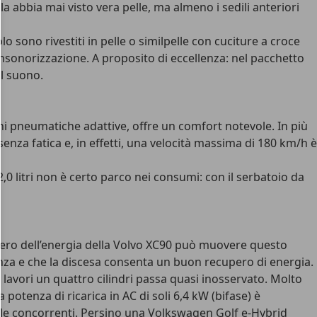
a abbia mai visto vera pelle, ma almeno i sedili anteriori
lo sono rivestiti in pelle o similpelle con cuciture a croce
te insonorizzazione. A proposito di eccellenza: nel pacchetto
el suono.
ni pneumatiche adattive, offre un comfort notevole. In più
enza fatica e, in effetti, una
velocità massima di 180 km/h
è
0 litri non è certo parco nei consumi: con il
serbatoio da
cupero dell’energia della Volvo XC90 può muovere questo
enza e che la discesa consenta un buon recupero di energia.
o lavori un quattro cilindri passa quasi inosservato. Molto
potenza di ricarica in AC di soli 6,4 kW (bifase) è
con le concorrenti. Persino una Volkswagen Golf e-Hybrid