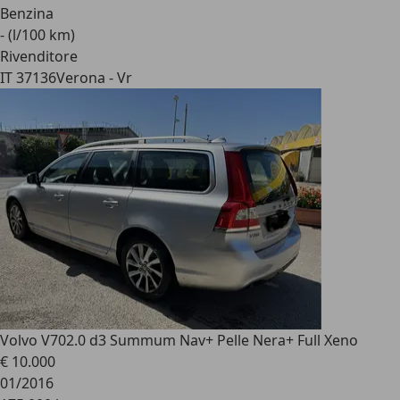
Benzina
- (l/100 km)
Rivenditore
IT 37136
Verona - Vr
Volvo V70
2.0 d3 Summum Nav+ Pelle Nera+ Full Xeno
€ 10.000
01/2016