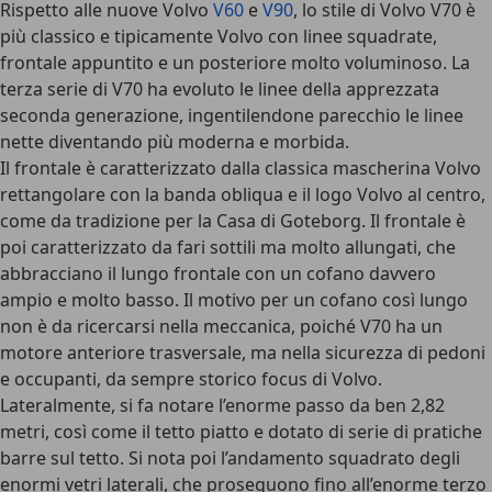
Rispetto alle nuove Volvo
V60
e
V90
, lo stile di Volvo V70 è
più classico e tipicamente Volvo con linee squadrate,
frontale appuntito e un posteriore molto voluminoso. La
terza serie di V70 ha evoluto le linee della apprezzata
seconda generazione, ingentilendone parecchio le linee
nette diventando più moderna e morbida.
Il frontale è caratterizzato dalla classica mascherina Volvo
rettangolare con la banda obliqua e il logo Volvo al centro,
come da tradizione per la Casa di Goteborg. Il frontale è
poi caratterizzato da fari sottili ma molto allungati, che
abbracciano il lungo frontale con un cofano davvero
ampio e molto basso. Il motivo per un cofano così lungo
non è da ricercarsi nella meccanica, poiché V70 ha un
motore anteriore trasversale, ma nella sicurezza di pedoni
e occupanti, da sempre storico focus di Volvo.
Lateralmente,
si fa notare l’enorme passo da ben 2,82
metri
, così come il tetto piatto e dotato di serie di pratiche
barre sul tetto. Si nota poi l’andamento squadrato degli
enormi vetri laterali, che proseguono fino all’enorme terzo