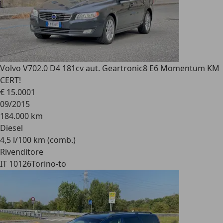
Volvo V70
2.0 D4 181cv aut. Geartronic8 E6 Momentum KM
CERT!
€ 15.000
1
09/2015
184.000 km
Diesel
4,5 l/100 km (comb.)
Rivenditore
IT 10126
Torino-to