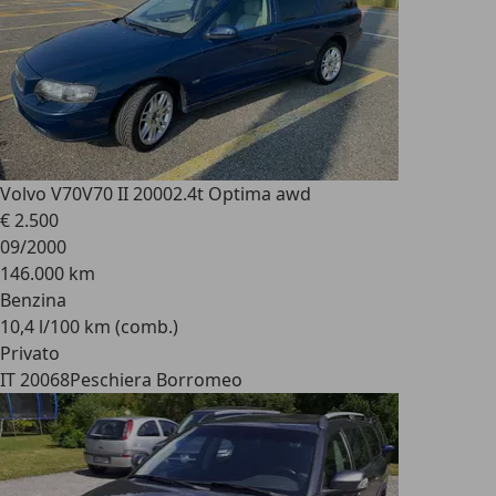
Volvo V70
V70 II 20002.4t Optima awd
€ 2.500
09/2000
146.000 km
Benzina
10,4 l/100 km (comb.)
Privato
IT 20068
Peschiera Borromeo