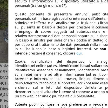
seguito a informazioni sul dispositivo utilizzato e a da
personali (tra cui gli indirizzi IP).
Questo consente di presentare annunci pubblicita
personalizzati in base agli specifici interessi dell’utente, 
ottimizzare l’offerta e di analizzarne la fruizione. Clicca
sul pulsante in basso a destra per prestare il consen
all’impiego di cookie soggetti ad autorizzazione e 
relativo trattamento dei dati personali oppure sul pulsan
in basso a sinistra per selezionare i cookie in dettaglio
per opporsi al trattamento dei dati personali nella misu
in cui ha luogo in base a legittimi interessi. Se
non 
intende
prestare il consenso, cliccare
qui
.
Cookie, identificatori del dispositivo o analog
Volvo V70
2.4 d5 Optima
identificatori online (ad es. identificatori basati sull’access
identificatori assegnati casualmente, identificatori basa
€ 950
sulla rete) insieme ad altre informazioni (ad es. tipo 
04/2003
browser e informazioni sul browser, lingua, dimensio
401.050 km
dello schermo, tecnologie supportate, ecc.) possono esse
archiviati sul o letti dal dispositivo dell’utente p
Diesel
riconoscerlo ogni volta che l’utente si connette a un’app o
6,4 l/100 km (comb.)
un sito web, per una o più finalità qui presentate.
Privato
L’utente può modificare le sue preferenze o revocare 
IT 16043
Chiavari