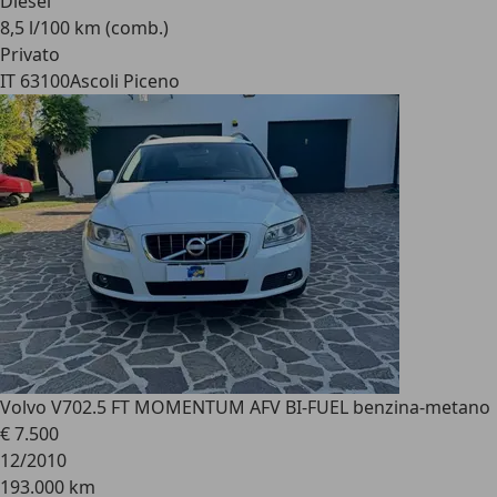
Diesel
8,5 l/100 km (comb.)
Privato
IT 63100
Ascoli Piceno
Volvo V70
2.5 FT MOMENTUM AFV BI-FUEL benzina-metano
€ 7.500
12/2010
193.000 km