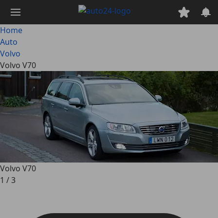
Passa
al
contenuto
Home
principale
Auto
Volvo
Volvo V70
Volvo V70
1
/
3