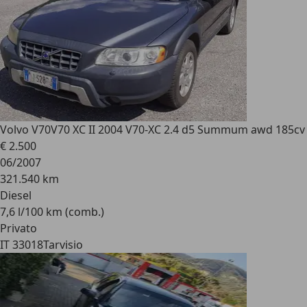
Volvo V70
V70 XC II 2004 V70-XC 2.4 d5 Summum awd 185cv
€ 2.500
06/2007
321.540 km
Diesel
7,6 l/100 km (comb.)
Privato
IT 33018
Tarvisio