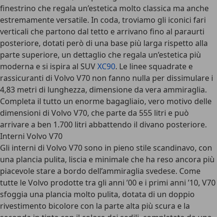
finestrino che regala un’estetica molto classica ma anche
estremamente versatile. In coda, troviamo gli iconici fari
verticali che partono dal tetto e arrivano fino al paraurti
posteriore, dotati però di una base più larga rispetto alla
parte superiore, un dettaglio che regala un’estetica più
moderna e si ispira al SUV
XC90
. Le linee squadrate e
rassicuranti di Volvo V70 non fanno nulla per dissimulare i
4,83 metri di lunghezza, dimensione da vera ammiraglia.
Completa il tutto un enorme bagagliaio, vero motivo delle
dimensioni di Volvo V70, che parte da 555 litri e può
arrivare a ben 1.700 litri abbattendo il divano posteriore.
Interni Volvo V70
Gli
interni di Volvo V70
sono in pieno stile scandinavo, con
una plancia pulita, liscia e minimale che ha reso ancora più
piacevole stare a bordo dell’ammiraglia svedese. Come
tutte le Volvo prodotte tra gli anni ’00 e i primi anni ’10, V70
sfoggia una plancia molto pulita, dotata di un doppio
rivestimento bicolore con la parte alta più scura e la