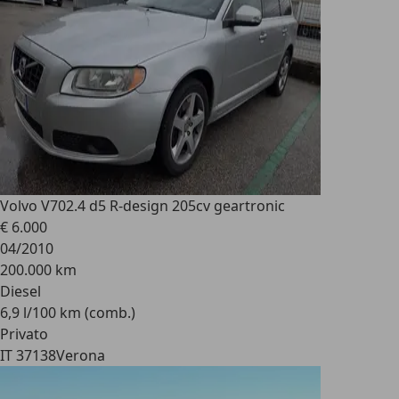
Volvo V70
2.4 d5 R-design 205cv geartronic
€ 6.000
04/2010
200.000 km
Diesel
6,9 l/100 km (comb.)
Privato
IT 37138
Verona