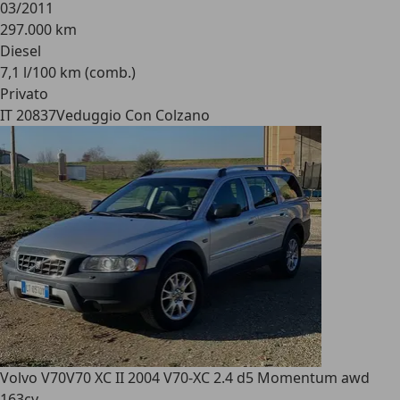
03/2011
297.000 km
Diesel
7,1 l/100 km (comb.)
Privato
IT 20837
Veduggio Con Colzano
Volvo V70
V70 XC II 2004 V70-XC 2.4 d5 Momentum awd
163cv