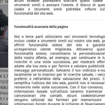
alcuni browser potrebbero bloccare questi cookie
IT 18039
Ventimiglia
strumenti simili o avvisare l'utente. Il blocco di ques
cookie o strumenti simili potrebbe influire sul
funzionalità del sito web.
Funzionalità avanzate della pagina
Noi e terze parti utilizziamo vari strumenti tecnologic
inclusi cookie e strumenti simili sul nostro sito web, p
offrirti funzionalità estese del sito e garanti
un'esperienza utente migliorata. Attraverso ques
funzionalità estese, consentiamo la personalizzazio
della nostra offerta, ad esempio, per continuare le t
ricerche in una visita successiva, per mostrarti offer
adatte alla tua zona o per fornire e valutare pubblicità
messaggi personalizzati. Salviamo il tuo indirizzo e-ma
Volvo V70
2.0 d3 Momentum 136cv geartronic FL
localmente se lo inserisci per le ricerche salvate, i veico
€ 3.700
preferiti o nell'ambito della valutazione dei prezzi. C
12/2013
semplifica l'utilizzo del sito web, poiché non è necessar
reinserirlo nelle visite successive. Con il tuo consenso, 
406.000 km
informazioni basate sull'utilizzo saranno trasmesse 
Diesel
concessionari che contatti. Alcuni cookie/strumen
5,1 l/100 km (comb.)
vengono utilizzati dai fornitori per memorizzare 
informazioni fornite durante le richieste di finanziamen
Privato