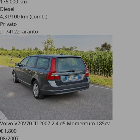
175.000 km
Diesel
4,3 l/100 km (comb.)
Privato
IT 74122
Taranto
Volvo V70
V70 III 2007 2.4 d5 Momentum 185cv
€ 1.800
08/2007