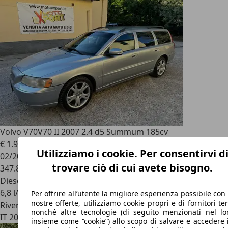
Volvo V70
V70 II 2007 2.4 d5 Summum 185cv
€ 1.990
Utilizziamo i cookie. Per consentirvi d
02/2007
trovare ciò di cui avete bisogno.
347.809 km
Diesel
6,8 l/100 km (comb.)
Per offrire all’utente la migliore esperienza possibile con 
nostre offerte, utilizziamo cookie propri e di fornitori ter
Rivenditore
nonché altre tecnologie (di seguito menzionati nel lo
IT 20841
Carate Brianza - Monza Brianza - Mb
insieme come “cookie”) allo scopo di salvare e accedere 