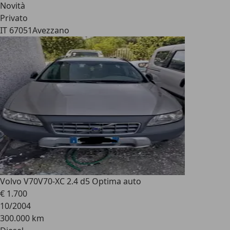
Novità
Privato
IT 67051
Avezzano
Volvo V70
V70-XC 2.4 d5 Optima auto
€ 1.700
10/2004
300.000 km