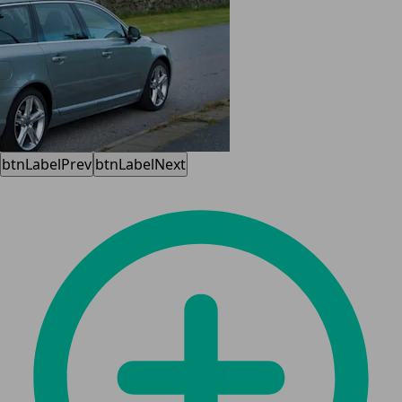
btnLabelPrev
btnLabelNext