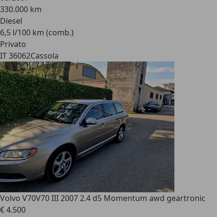
330.000 km
Diesel
6,5 l/100 km (comb.)
Privato
IT 36062
Cassola
Volvo V70
V70 III 2007 2.4 d5 Momentum awd geartronic
€ 4.500