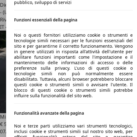
pubblico, sviluppo di servizi
Diesel
- (l/100 km)
Rivenditore
Funzioni essenziali della pagina
IT 47032
Bertinoro - Forlì-cesena - Fc
Noi o questi fornitori utilizziamo cookie o strumenti e
tecnologie simili necessari per le funzioni essenziali del
sito e per garantirne il corretto funzionamento. Vengono
in genere utilizzati in risposta all'attività dell'utente per
abilitare funzioni importanti come l'impostazione e il
mantenimento delle informazioni di accesso o delle
preferenze sulla privacy. L'uso di questi cookie o
tecnologie simili non può normalmente essere
disabilitato. Tuttavia, alcuni browser potrebbero bloccare
questi cookie o strumenti simili o avvisare l'utente. Il
blocco di questi cookie o strumenti simili potrebbe
influire sulla funzionalità del sito web.
Funzionalità avanzate della pagina
Microcar M.Go
€ 5.500
Noi e terze parti utilizziamo vari strumenti tecnologici,
07/2017
inclusi cookie e strumenti simili sul nostro sito web, per
offrirti funzionalità estese del sito e garantire