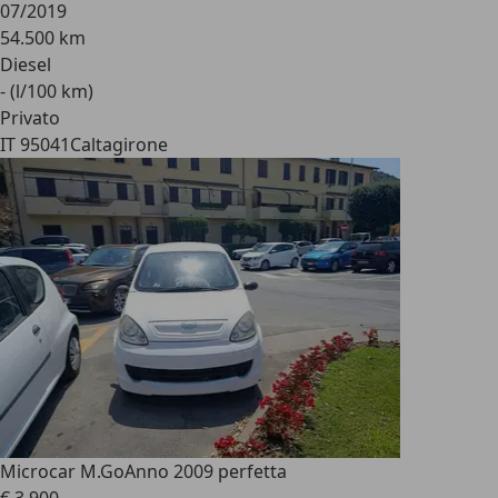
07/2019
54.500 km
Diesel
- (l/100 km)
Privato
IT 95041
Caltagirone
Microcar M.Go
Anno 2009 perfetta