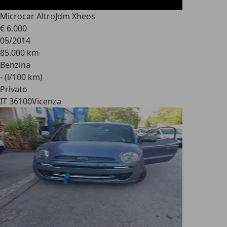
Microcar Altro
Jdm Xheos
€ 6.000
05/2014
85.000 km
Benzina
- (l/100 km)
Privato
IT 36100
Vicenza