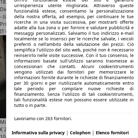
18.000 km
un'esperienza utente migliorata. Attraverso queste
Diesel
funzionalità estese, consentiamo la personalizzazione
- (l/100 km)
della nostra offerta, ad esempio, per continuare le tue
ricerche in una visita successiva, per mostrarti offerte
Privato
adatte alla tua zona o per fornire e valutare pubblicità e
IT 06043
Cascia
messaggi personalizzati. Salviamo il tuo indirizzo e-mail
localmente se lo inserisci per le ricerche salvate, i veicoli
preferiti o nell'ambito della valutazione dei prezzi. Ciò
semplifica l'utilizzo del sito web, poiché non è necessario
reinserirlo nelle visite successive. Con il tuo consenso, le
informazioni basate sull'utilizzo saranno trasmesse ai
concessionari che contatti. Alcuni cookie/strumenti
vengono utilizzati dai fornitori per memorizzare le
informazioni fornite durante le richieste di finanziamento
per 30 giorni e per riutilizzarle automaticamente entro
tale periodo per compilare nuove richieste di
finanziamento. Senza l'utilizzo di tali cookie/strumenti,
tali funzionalità estese non possono essere utilizzate in
tutto o in parte.
Lavoriamo con 263 fornitori.
Microcar MC1
€ 2.100
|
|
Informativa sulla privacy
Colophon
Elenco fornitori
10/2007