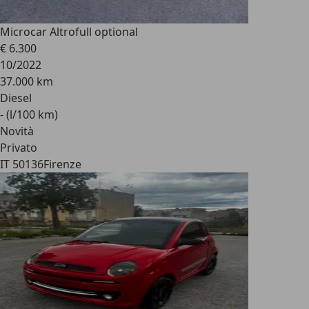
Microcar Altro
full optional
€ 6.300
10/2022
37.000 km
Diesel
- (l/100 km)
Novità
Privato
IT 50136
Firenze