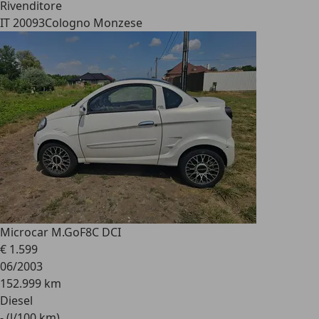
Rivenditore
IT 20093
Cologno Monzese
Microcar M.Go
F8C DCI
€ 1.599
06/2003
152.999 km
Diesel
- (l/100 km)