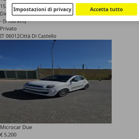
15.000 km
Impostazioni di privacy
Accetta tutto
Diesel
- (l/100 km)
Privato
IT 06012
Città Di Castello
Microcar Due
€ 5.200