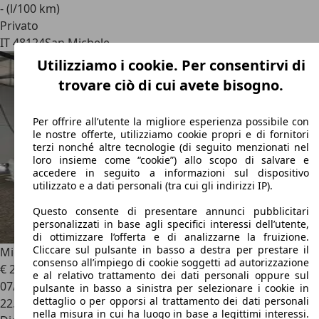
- (l/100 km)
Privato
IT 48124
San Michele
Utilizziamo i cookie. Per consentirvi di
trovare ciò di cui avete bisogno.
Per offrire all’utente la migliore esperienza possibile con
le nostre offerte, utilizziamo cookie propri e di fornitori
terzi nonché altre tecnologie (di seguito menzionati nel
loro insieme come “cookie”) allo scopo di salvare e
accedere in seguito a informazioni sul dispositivo
utilizzato e a dati personali (tra cui gli indirizzi IP).
Questo consente di presentare annunci pubblicitari
personalizzati in base agli specifici interessi dell’utente,
di ottimizzare l’offerta e di analizzarne la fruizione.
Cliccare sul pulsante in basso a destra per prestare il
Microcar MC1
consenso all’impiego di cookie soggetti ad autorizzazione
€ 2.500
e al relativo trattamento dei dati personali oppure sul
07/2008
pulsante in basso a sinistra per selezionare i cookie in
dettaglio o per opporsi al trattamento dei dati personali
22.000 km
nella misura in cui ha luogo in base a legittimi interessi.