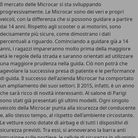
Il mercato delle Microcar si sta sviluppando
progressivamente. Le Microcar sono dei veri e propri
veicoli, con la differenza che si possono guidare a partire
dai 14 anni. Rispetto agli scooter o ai motorini, sono
decisamente più sicure, come dimostrano i dati
percentuali a riguardo. Cominciando a guidare già a 14
anni, i ragazzi impareranno molto prima della maggiore
età le regole della strada e saranno orientati ad utilizzare
una maggiore prudenza nella guida. Ciò non potrà che
agevolare la successiva presa di patente e le performance
di guida. Il successo dell'azienda Microcar ha comportato
un ampliamento dei suoi settori. Il 2015, infatti, è un anno
che sarà ricco di novità interessanti. Al salone di Parigi
sono stati già presentati gli ultimi modelli. Ogni singolo
veicolo della Microcar punta alla sicurezza del conducente
e, allo stesso tempo, al rispetto dell'ambiente circostante.
Le vetture sono dotate di airbag e di tutti i dispositivi di
sicurezza previsti. Tra essi, si annoverano la barra anti
intrusione sulle portiere, le cellule di sicurezza in alluminio