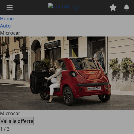
Passa
al
contenuto
Home
principale
Auto
Microcar
Microcar
Vai alle offerte
1
/
3