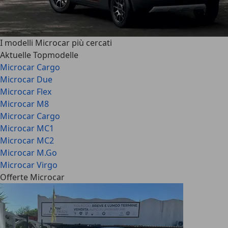
I modelli Microcar più cercati
Aktuelle Topmodelle
Microcar Cargo
Microcar Due
Microcar Flex
Microcar M8
Microcar Cargo
Microcar MC1
Microcar MC2
Microcar M.Go
Microcar Virgo
Offerte Microcar