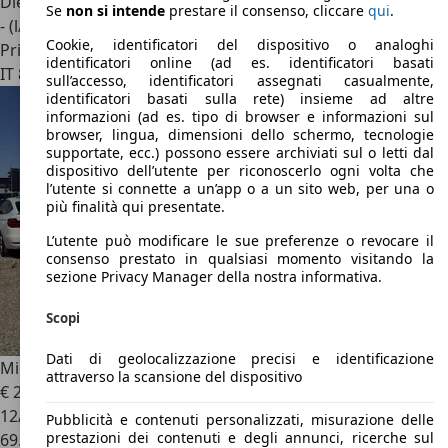
Diesel
Se
non si intende
prestare il consenso, cliccare
qui
.
- (l/100 km)
Cookie, identificatori del dispositivo o analoghi
Privato
identificatori online (ad es. identificatori basati
IT 84015
Nocera Superiore
sull’accesso, identificatori assegnati casualmente,
identificatori basati sulla rete) insieme ad altre
informazioni (ad es. tipo di browser e informazioni sul
browser, lingua, dimensioni dello schermo, tecnologie
supportate, ecc.) possono essere archiviati sul o letti dal
dispositivo dell’utente per riconoscerlo ogni volta che
l’utente si connette a un’app o a un sito web, per una o
più finalità qui presentate.
L’utente può modificare le sue preferenze o revocare il
consenso prestato in qualsiasi momento visitando la
sezione Privacy Manager della nostra informativa.
Scopi
Dati di geolocalizzazione precisi e identificazione
Microcar M.Go
attraverso la scansione del dispositivo
€ 2.900
1
12/2012
Pubblicità e contenuti personalizzati, misurazione delle
prestazioni dei contenuti e degli annunci, ricerche sul
69.000 km