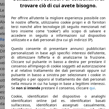
Microcar Virgo: concorrenti e conclusioni
trovare ciò di cui avete bisogno.
Le concorrenti della Microcar Virgo sono quadricicli leggeri
sia a motore che elettrici come le microcar Chatenet o
Per offrire all’utente la migliore esperienza possibile con
Aixam, le sue principali rivali in ambito di motori termici e
le nostre offerte, utilizziamo cookie propri e di fornitori
terzi nonché altre tecnologie (di seguito menzionati nel
di offerta di prodotto. Oggi si sono affiancate altri modelli
loro insieme come “cookie”) allo scopo di salvare e
elettrici come la nuova
Citroen Ami
o l’Opel Rocks, infine la
accedere in seguito a informazioni sul dispositivo
Renault Twizy
che è stata la prima ad essere elettrica in
utilizzato e a dati personali (tra cui gli indirizzi IP).
questo mondo di miscele e motori.
Questo consente di presentare annunci pubblicitari
Difficile parlare di smart fortwo come concorrente, in
personalizzati in base agli specifici interessi dell’utente,
primis perché la citycar tedesca ultra compatta è un
di ottimizzare l’offerta e di analizzarne la fruizione.
Cliccare sul pulsante in basso a destra per prestare il
veicolo e non un quadriciclo e poi perché ballano qualcosa
consenso all’impiego di cookie soggetti ad autorizzazione
come 30 centimetri in lunghezza. Microcar Virgo si pone
e al relativo trattamento dei dati personali oppure sul
come una soluzione sì adatta per la città, grazie al suo
pulsante in basso a sinistra per selezionare i cookie in
dettaglio o per opporsi al trattamento dei dati personali
ottimo raggio di sterzata, la possibilità di parcheggiarla
nella misura in cui ha luogo in base a legittimi interessi.
praticamente ovunque (e sulle strisce blu non si paga
Se
non si intende
prestare il consenso, cliccare
qui
.
essendo un quadriciclo leggero), ed ai consumi ridotti.
Cookie, identificatori del dispositivo o analoghi
D’altro canto, l’assenza di sistemi di sicurezza, già a partire
identificatori online (ad es. identificatori basati
dagli airbag, dovrebbe porre l’accento sulle regole cui sono
sull’accesso, identificatori assegnati casualmente,