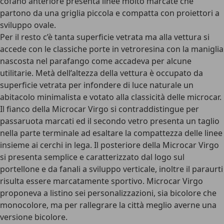
cofano anteriore presenta linee molto marcate che
partono da una griglia piccola e compatta con proiettori a
sviluppo ovale.
Per il resto c’è tanta superficie vetrata ma alla vettura si
accede con le classiche porte in vetroresina con la maniglia
nascosta nel parafango come accadeva per alcune
utilitarie. Metà dell’altezza della vettura è occupato da
superficie vetrata per infondere di luce naturale un
abitacolo minimalista e votato alla classicità delle microcar.
Il fianco della Microcar Virgo si contraddistingue per
passaruota marcati ed il secondo vetro presenta un taglio
nella parte terminale ad esaltare la compattezza delle linee
insieme ai cerchi in lega. Il posteriore della Microcar Virgo
si presenta semplice e caratterizzato dal logo sul
portellone e da fanali a sviluppo verticale, inoltre il paraurti
risulta essere marcatamente sportivo. Microcar Virgo
proponeva a listino sei personalizzazioni, sia bicolore che
monocolore, ma per rallegrare la città meglio averne una
versione bicolore.