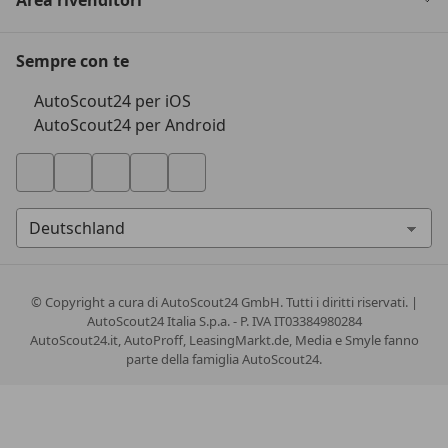
Area rivenditori
Sempre con te
AutoScout24 per iOS
AutoScout24 per Android
© Copyright
a cura di AutoScout24 GmbH. Tutti i diritti riservati. |
AutoScout24 Italia S.p.a. - P. IVA IT03384980284
AutoScout24.it, AutoProff, LeasingMarkt.de, Media e Smyle fanno
parte della famiglia AutoScout24.