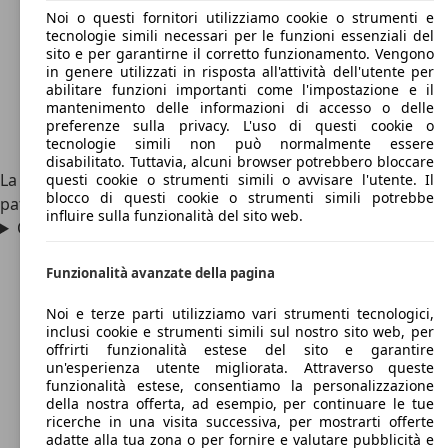
Noi o questi fornitori utilizziamo cookie o strumenti e
tecnologie simili necessari per le funzioni essenziali del
sito e per garantirne il corretto funzionamento. Vengono
in genere utilizzati in risposta all'attività dell'utente per
abilitare funzioni importanti come l'impostazione e il
mantenimento delle informazioni di accesso o delle
preferenze sulla privacy. L'uso di questi cookie o
tecnologie simili non può normalmente essere
disabilitato. Tuttavia, alcuni browser potrebbero bloccare
La Microcar Virgo si può guidare dai 14 anni un su con la
questi cookie o strumenti simili o avvisare l'utente. Il
blocco di questi cookie o strumenti simili potrebbe
patente AM per i ciclomotori.
influire sulla funzionalità del sito web.
Quanto costa la Microcar Virgo?
Funzionalità avanzate della pagina
Noi e terze parti utilizziamo vari strumenti tecnologici,
inclusi cookie e strumenti simili sul nostro sito web, per
offrirti funzionalità estese del sito e garantire
un'esperienza utente migliorata. Attraverso queste
funzionalità estese, consentiamo la personalizzazione
della nostra offerta, ad esempio, per continuare le tue
ricerche in una visita successiva, per mostrarti offerte
adatte alla tua zona o per fornire e valutare pubblicità e