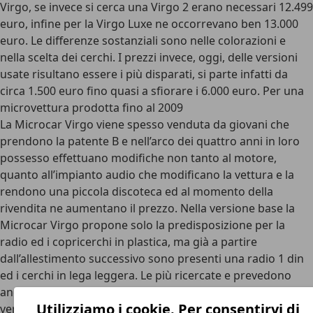
Virgo, se invece si cerca una Virgo 2 erano necessari 12.499
euro, infine per la Virgo Luxe ne occorrevano ben 13.000
euro. Le differenze sostanziali sono nelle colorazioni e
nella scelta dei cerchi. I prezzi invece, oggi, delle versioni
usate risultano essere i più disparati, si parte infatti da
circa 1.500 euro fino quasi a sfiorare i 6.000 euro. Per una
microvettura prodotta fino al 2009
La Microcar Virgo viene spesso venduta da giovani che
prendono la patente B e nell’arco dei quattro anni in loro
possesso effettuano modifiche non tanto al motore,
quanto all’impianto audio che modificano la vettura e la
rendono una piccola discoteca ed al momento della
rivendita ne aumentano il prezzo. Nella versione base la
Microcar Virgo propone solo la predisposizione per la
radio ed i copricerchi in plastica, ma già a partire
dall’allestimento successivo sono presenti una radio 1 din
ed i cerchi in lega leggera. Le più ricercate e prevedono
anche un piccolo spoiler e la possibilità di scegliere la
Utilizziamo i cookie. Per consentirvi di
vernice bicolore e qualche orpello cromato.