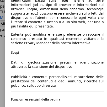
sottoposti questi tipi di piccoli quadricicli che si trovano a
identificatori basati sulla rete) insieme ad altre
informazioni (ad es. tipo di browser e informazioni sul
percorrere le stesse strade di veicoli ben più ingombranti.
browser, lingua, dimensioni dello schermo, tecnologie
Ti interessa la Microcar Virgo
supportate, ecc.) possono essere archiviati sul o letti dal
Microcar Virgo usata
Microcar Virgo nuova auto
dispositivo dell’utente per riconoscerlo ogni volta che
l’utente si connette a un’app o a un sito web, per una o
Microcar Virgo offerte concessionario
più finalità qui presentate.
FAQ
L’utente può modificare le sue preferenze o revocare il
A quanti anni si può guidare una Microcar Virgo?
consenso prestato in qualsiasi momento visitando la
sezione Privacy Manager della nostra informativa.
Scopi
Dati di geolocalizzazione precisi e identificazione
attraverso la scansione del dispositivo
Pubblicità e contenuti personalizzati, misurazione delle
prestazioni dei contenuti e degli annunci, ricerche sul
pubblico, sviluppo di servizi
Funzioni essenziali della pagina