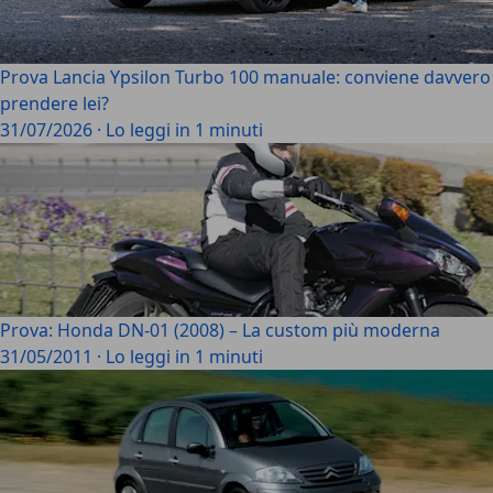
Prova Lancia Ypsilon Turbo 100 manuale: conviene davvero
prendere lei?
31/07/2026
·
Lo leggi in 1 minuti
Prova: Honda DN-01 (2008) – La custom più moderna
31/05/2011
·
Lo leggi in 1 minuti