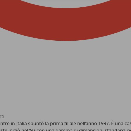
ti
re in Italia spuntò la prima filiale nell’anno 1997. È una c
te iniziò nel ’92 con una gamma di dimensioni standard, per 