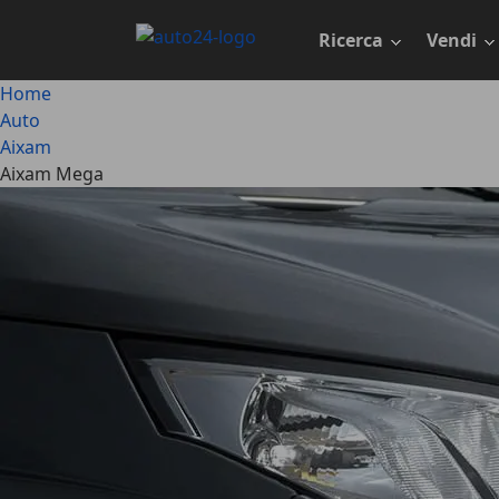
Passa
al
Ricerca
Vendi
contenuto
principale
Home
Auto
Aixam
Aixam Mega