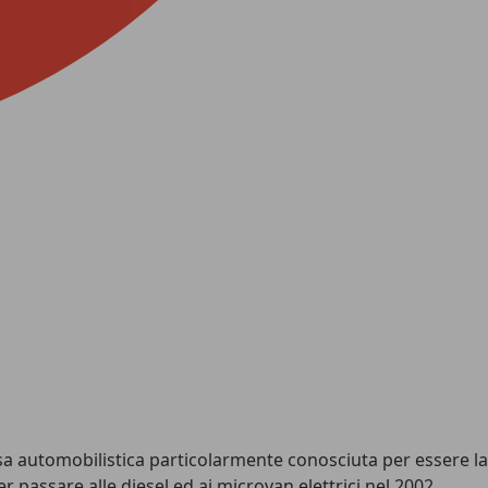
asa automobilistica particolarmente conosciuta per essere la
passare alle diesel ed ai microvan elettrici nel 2002,