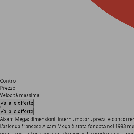
Contro
Prezzo
Velocità massima
Vai alle offerte
Vai alle offerte
Aixam Mega: dimensioni, interni, motori, prezzi e concorren
L’azienda francese Aixam Mega è stata fondata nel 1983 ment
prima costruttrice europea di minicar. La produzione di ques