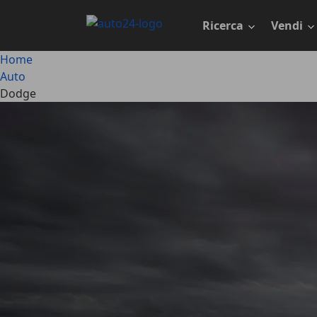
Passa
al
Ricerca
Vendi
contenuto
principale
Home
Auto
Dodge