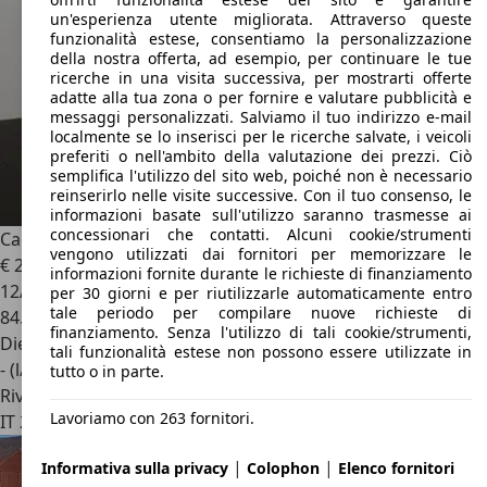
un'esperienza utente migliorata. Attraverso queste
funzionalità estese, consentiamo la personalizzazione
della nostra offerta, ad esempio, per continuare le tue
ricerche in una visita successiva, per mostrarti offerte
adatte alla tua zona o per fornire e valutare pubblicità e
messaggi personalizzati. Salviamo il tuo indirizzo e-mail
localmente se lo inserisci per le ricerche salvate, i veicoli
preferiti o nell'ambito della valutazione dei prezzi. Ciò
semplifica l'utilizzo del sito web, poiché non è necessario
reinserirlo nelle visite successive. Con il tuo consenso, le
informazioni basate sull'utilizzo saranno trasmesse ai
concessionari che contatti. Alcuni cookie/strumenti
Cadillac XT4
XT4 2.0 td Premium Luxury awd auto
vengono utilizzati dai fornitori per memorizzare le
€ 25.400
1
informazioni fornite durante le richieste di finanziamento
12/2022
per 30 giorni e per riutilizzarle automaticamente entro
tale periodo per compilare nuove richieste di
84.924 km
finanziamento. Senza l'utilizzo di tali cookie/strumenti,
Diesel
tali funzionalità estese non possono essere utilizzate in
- (l/100 km)
tutto o in parte.
Rivenditore
Lavoriamo con 263 fornitori.
IT 23884
Castello Di Brianza - Lecco - Lc
|
|
Informativa sulla privacy
Colophon
Elenco fornitori