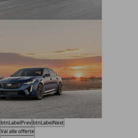
btnLabelPrev
btnLabelNext
Vai alle offerte