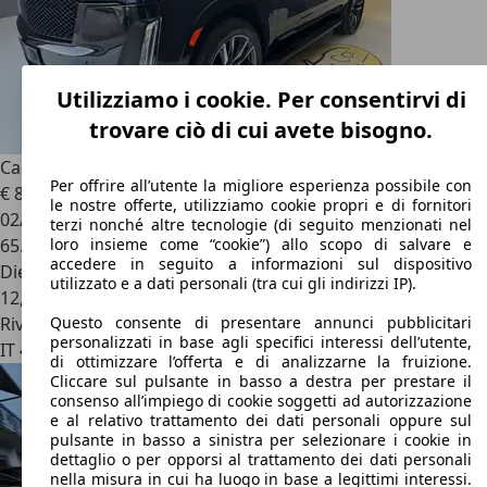
Utilizziamo i cookie. Per consentirvi di
trovare ciò di cui avete bisogno.
Cadillac Escalade
3.0L TD - DIESEL - AWD FULLOPTIONAL
Per offrire all’utente la migliore esperienza possibile con
€ 88.000
1
le nostre offerte, utilizziamo cookie propri e di fornitori
02/2023
terzi nonché altre tecnologie (di seguito menzionati nel
65.000 km
loro insieme come “cookie”) allo scopo di salvare e
accedere in seguito a informazioni sul dispositivo
Diesel
utilizzato e a dati personali (tra cui gli indirizzi IP).
12,6 l/100 km (comb.)
Rivenditore
Questo consente di presentare annunci pubblicitari
personalizzati in base agli specifici interessi dell’utente,
IT 43121
Parma – Pr
di ottimizzare l’offerta e di analizzarne la fruizione.
Cliccare sul pulsante in basso a destra per prestare il
consenso all’impiego di cookie soggetti ad autorizzazione
e al relativo trattamento dei dati personali oppure sul
pulsante in basso a sinistra per selezionare i cookie in
dettaglio o per opporsi al trattamento dei dati personali
nella misura in cui ha luogo in base a legittimi interessi.