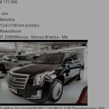
€ 171.900
-
- km
Benzina
12,6 l/100 km (comb.)
Rivenditore
IT 20900
Monza - Monza Brianza - Mb
Cadillac Escalade
SPORT LUXURY 6.2 V8 Depotenziata 250