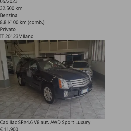
05/2023
32.500 km
Benzina
8,8 l/100 km (comb.)
Privato
IT 20123
Milano
Cadillac SRX
4.6 V8 aut. AWD Sport Luxury
€ 11.900