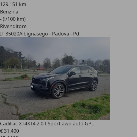
129.151 km
Benzina
- (l/100 km)
Rivenditore
IT 35020
Albignasego - Padova - Pd
Cadillac XT4
XT4 2.0 t Sport awd auto GPL
€ 31.400