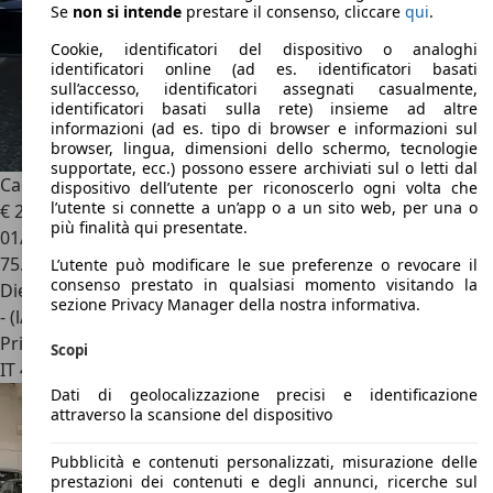
Se
non si intende
prestare il consenso, cliccare
qui
.
Cookie, identificatori del dispositivo o analoghi
identificatori online (ad es. identificatori basati
sull’accesso, identificatori assegnati casualmente,
identificatori basati sulla rete) insieme ad altre
informazioni (ad es. tipo di browser e informazioni sul
browser, lingua, dimensioni dello schermo, tecnologie
supportate, ecc.) possono essere archiviati sul o letti dal
Cadillac XT4
Premium
dispositivo dell’utente per riconoscerlo ogni volta che
l’utente si connette a un’app o a un sito web, per una o
€ 23.400
più finalità qui presentate.
01/2023
75.000 km
L’utente può modificare le sue preferenze o revocare il
consenso prestato in qualsiasi momento visitando la
Diesel
sezione Privacy Manager della nostra informativa.
- (l/100 km)
Privato
Scopi
IT 46037
Mantova
Dati di geolocalizzazione precisi e identificazione
attraverso la scansione del dispositivo
Pubblicità e contenuti personalizzati, misurazione delle
prestazioni dei contenuti e degli annunci, ricerche sul