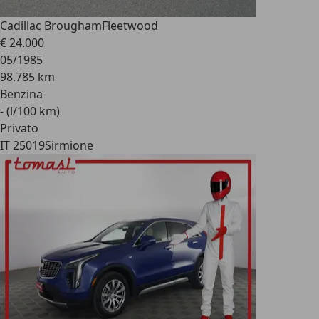
Cadillac Brougham
Fleetwood
€ 24.000
05/1985
98.785 km
Benzina
- (l/100 km)
Privato
IT 25019
Sirmione