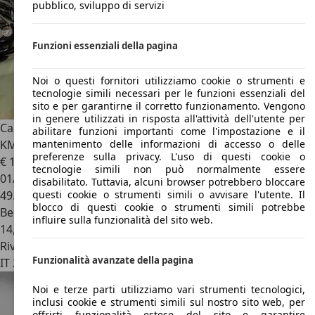
pubblico, sviluppo di servizi
Funzioni essenziali della pagina
Noi o questi fornitori utilizziamo cookie o strumenti e
tecnologie simili necessari per le funzioni essenziali del
sito e per garantirne il corretto funzionamento. Vengono
in genere utilizzati in risposta all'attività dell'utente per
Cadillac SRX
SRX I 2004 3.6 V6 Sport Luxury awd auto 49000
abilitare funzioni importanti come l'impostazione e il
KM
mantenimento delle informazioni di accesso o delle
preferenze sulla privacy. L'uso di questi cookie o
€ 13.458
tecnologie simili non può normalmente essere
01/2010
disabilitato. Tuttavia, alcuni browser potrebbero bloccare
49.000 km
questi cookie o strumenti simili o avvisare l'utente. Il
blocco di questi cookie o strumenti simili potrebbe
Benzina
influire sulla funzionalità del sito web.
14,0 l/100 km (comb.)
Rivenditore
Funzionalità avanzate della pagina
IT 25060
Cellatica - Bs
Noi e terze parti utilizziamo vari strumenti tecnologici,
inclusi cookie e strumenti simili sul nostro sito web, per
offrirti funzionalità estese del sito e garantire