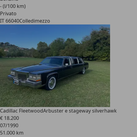
- (l/100 km)
Privato
IT 66040
Colledimezzo
Cadillac Fleetwood
Arbuster e stageway silverhawk
€ 18.200
07/1990
51.000 km