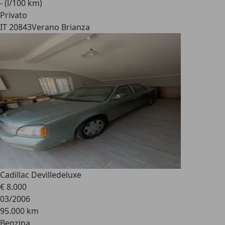
- (l/100 km)
Privato
IT 20843
Verano Brianza
Cadillac Deville
deluxe
€ 8.000
03/2006
95.000 km
Benzina