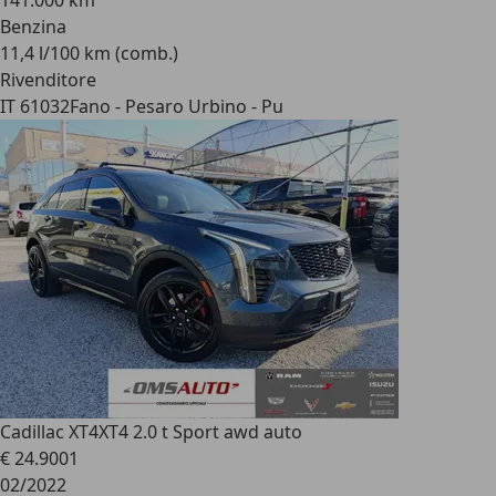
141.000 km
Benzina
11,4 l/100 km (comb.)
Rivenditore
IT 61032
Fano - Pesaro Urbino - Pu
Cadillac XT4
XT4 2.0 t Sport awd auto
€ 24.900
1
02/2022