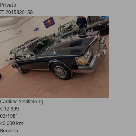
Privato
IT 20158
20158
Cadillac Seville
long
€ 12.999
03/1981
40.000 km
Benzina