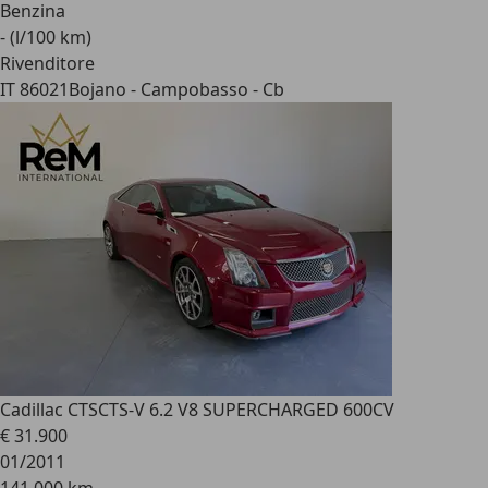
Benzina
- (l/100 km)
Rivenditore
IT 86021
Bojano - Campobasso - Cb
Cadillac CTS
CTS-V 6.2 V8 SUPERCHARGED 600CV
€ 31.900
01/2011