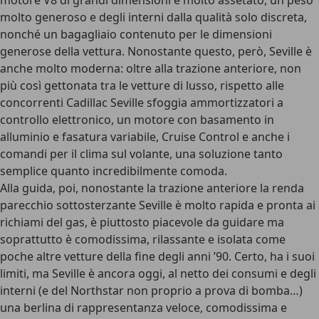
motore V8 di grandi dimensioni e molto assetato, un peso
molto generoso e degli interni dalla qualità solo discreta,
nonché un bagagliaio contenuto per le dimensioni
generose della vettura. Nonostante questo, però, Seville è
anche molto moderna: oltre alla trazione anteriore, non
più così gettonata tra le vetture di lusso, rispetto alle
concorrenti Cadillac Seville sfoggia ammortizzatori a
controllo elettronico, un motore con basamento in
alluminio e fasatura variabile, Cruise Control e anche i
comandi per il clima sul volante, una soluzione tanto
semplice quanto incredibilmente comoda.
Alla guida, poi, nonostante la trazione anteriore la renda
parecchio sottosterzante Seville è molto rapida e pronta ai
richiami del gas, è piuttosto piacevole da guidare ma
soprattutto è comodissima, rilassante e isolata come
poche altre vetture della fine degli anni ’90. Certo, ha i suoi
limiti, ma Seville è ancora oggi, al netto dei consumi e degli
interni (e del Northstar non proprio a prova di bomba…)
una berlina di rappresentanza veloce, comodissima e