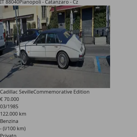
IT 88040
Pianopoli - Catanzaro - Cz
Cadillac Seville
Commemorative Edition
€ 70.000
03/1985
122.000 km
Benzina
- (l/100 km)
Privato