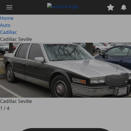
Passa
al
contenuto
Home
principale
Auto
Cadillac
Cadillac Seville
Cadillac Seville
1
/
4