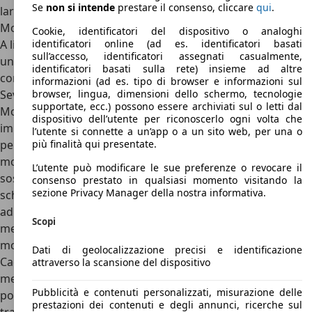
Se
non si intende
prestare il consenso, cliccare
qui
.
larghezza del corpo vettura, si trova posto.
Motori Cadillac Seville
Cookie, identificatori del dispositivo o analoghi
A livello meccanico e di motori, Cadillac Seville è
identificatori online (ad es. identificatori basati
sull’accesso, identificatori assegnati casualmente,
un’automobile davvero particolare, con grandi
identificatori basati sulla rete) insieme ad altre
contraddizioni che stupiscono il pubblico europeo. Cadillac
informazioni (ad es. tipo di browser e informazioni sul
Seville è infatti realizzata sulla G Platform di General
browser, lingua, dimensioni dello schermo, tecnologie
supportate, ecc.) possono essere archiviati sul o letti dal
Motors, quella sviluppata per le vetture più grandi e
dispositivo dell’utente per riconoscerlo ogni volta che
importanti. Al contrario di quanto succede qui in Europa,
l’utente si connette a un’app o a un sito web, per una o
però, questa base meccanica, finalmente con telaio
più finalità qui presentate.
monoscocca, è esclusivamente a trazione anteriore, e ha
L’utente può modificare le sue preferenze o revocare il
sospensioni molto semplici. Davanti troviamo infatti uno
consenso prestato in qualsiasi momento visitando la
sezione Privacy Manager della nostra informativa.
schema McPherson, mentre dietro troviamo uno schema
ad un braccio oscillante con bracci tiranti in alluminio,
Scopi
mentre la trazione è sempre, esclusivamente anteriore con
motore trasversale. Ma è proprio la gamma motori di
Dati di geolocalizzazione precisi e identificazione
Cadillac Seville a stupire. Sebbene questo schema
attraverso la scansione del dispositivo
meccanico presupponga un motore non troppo grande e
Pubblicità e contenuti personalizzati, misurazione delle
potente, all’atto pratico la berlina americana è la vettura a
prestazioni dei contenuti e degli annunci, ricerche sul