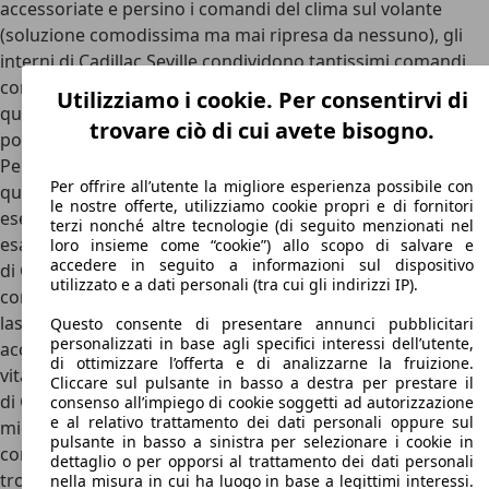
accessoriate e persino i comandi del clima sul volante
(soluzione comodissima ma mai ripresa da nessuno), gli
interni di Cadillac Seville condividono tantissimi comandi
con le più povere vetture prodotte da General Motors, dal
Utilizziamo i cookie. Per consentirvi di
quadrante per il clima automatico ai comandi per le
trovare ciò di cui avete bisogno.
portiere e non solo.
Per noi europei, in realtà, questo non è un problema in
Per offrire all’utente la migliore esperienza possibile con
quanto di quelle vetture non abbiamo quasi mai visto un
le nostre offerte, utilizziamo cookie propri e di fornitori
esemplare. A stonare infatti è la qualità costruttiva, non
terzi nonché altre tecnologie (di seguito menzionati nel
esattamente eccelsa. Sebbene la pelle utilizzata all’interno
loro insieme come “cookie”) allo scopo di salvare e
accedere in seguito a informazioni sul dispositivo
di Cadillac Seville sia di buona qualità e i tessuti (moquette
utilizzato e a dati personali (tra cui gli indirizzi IP).
compresa) è robusta e ben fatta, sono le plastiche a
lasciare a desiderare. Tra rivestimenti duri, assemblaggi e
Questo consente di presentare annunci pubblicitari
personalizzati in base agli specifici interessi dell’utente,
accoppiamenti migliorabili e scricchiolii fin dai primi anni di
di ottimizzare l’offerta e di analizzarne la fruizione.
vita, nonostante la radica e la pelle a profusione gli interni
Cliccare sul pulsante in basso a destra per prestare il
di Cadillac Seville non convincono affatto. Decisamente
consenso all’impiego di cookie soggetti ad autorizzazione
e al relativo trattamento dei dati personali oppure sul
migliore, invece, la questione spazio: Cadillac Seville è
pulsante in basso a sinistra per selezionare i cookie in
comoda e spaziosa sia davanti, dove anche i più grandi
dettaglio o per opporsi al trattamento dei dati personali
trovano posto, che dietro, dove anche in tre, grazie alla
nella misura in cui ha luogo in base a legittimi interessi.