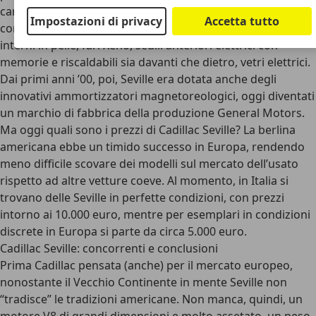
caricatore multiplo, clima automatico, comandi di cruise
Impostazioni di privacy
Accetta tutto
control, radio e climatizzatore al volante, inserti in legno,
interni in pelle, fari Xeno, sedili anteriori elettrici con
memorie e riscaldabili sia davanti che dietro, vetri elettrici.
Dai primi anni ’00, poi, Seville era dotata anche degli
innovativi ammortizzatori magnetoreologici, oggi diventati
un marchio di fabbrica della produzione General Motors.
Ma oggi quali sono i prezzi di Cadillac Seville? La berlina
americana ebbe un timido successo in Europa, rendendo
meno difficile scovare dei modelli sul mercato dell’usato
rispetto ad altre vetture coeve. Al momento, in Italia si
trovano delle Seville in perfette condizioni, con prezzi
intorno ai 10.000 euro, mentre per esemplari in condizioni
discrete in Europa si parte da circa 5.000 euro.
Cadillac Seville: concorrenti e conclusioni
Prima Cadillac pensata (anche) per il mercato europeo,
nonostante il Vecchio Continente in mente Seville non
“tradisce” le tradizioni americane. Non manca, quindi, un