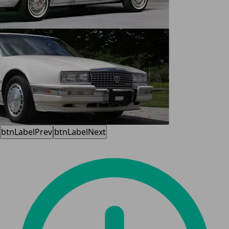
btnLabelPrev
btnLabelNext