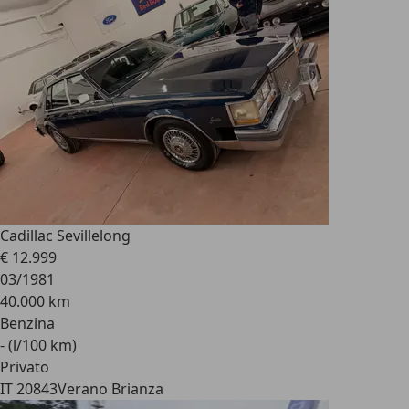
Cadillac Seville
long
€ 12.999
03/1981
40.000 km
Benzina
- (l/100 km)
Privato
IT 20843
Verano Brianza