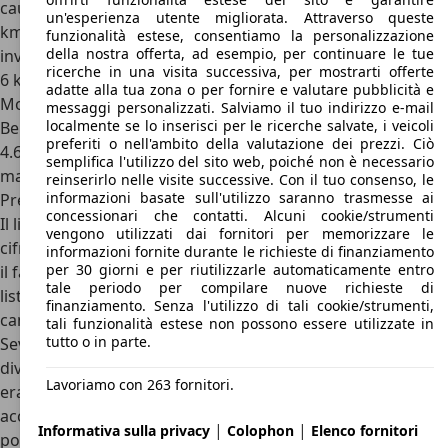
causa del peso di oltre 1.850 kg, Seville scatta da 0 a 100
un'esperienza utente migliorata. Attraverso queste
km/h in 6,8 secondi, e raggiunge i 240 km/h. I consumi,
funzionalità estese, consentiamo la personalizzazione
della nostra offerta, ad esempio, per continuare le tue
invece? Altissimi: in media si percorrono infatti poco più di
ricerche in una visita successiva, per mostrarti offerte
6 km/l.
adatte alla tua zona o per fornire e valutare pubblicità e
Motori Cadillac Seville
messaggi personalizzati. Salviamo il tuo indirizzo e-mail
localmente se lo inserisci per le ricerche salvate, i veicoli
Benzina
preferiti o nell'ambito della valutazione dei prezzi. Ciò
4.6 V8, 4.6 V8 aspirato, 305 CV, cambio automatico a 4
semplifica l'utilizzo del sito web, poiché non è necessario
marce, trazione anteriore
reinserirlo nelle visite successive. Con il tuo consenso, le
informazioni basate sull'utilizzo saranno trasmesse ai
Prezzi Cadillac Seville
concessionari che contatti. Alcuni cookie/strumenti
Il listino prezzi di Cadillac Seville partiva nel 1998 da una
vengono utilizzati dai fornitori per memorizzare le
cifra davvero alta: era infatti in grado di superare di slancio
informazioni fornite durante le richieste di finanziamento
per 30 giorni e per riutilizzarle automaticamente entro
il famigerato muro dei 100 milioni di lire, arrivando ad un
tale periodo per compilare nuove richieste di
listino base di 110.700.000 lire, ovvero 57.171 euro al
finanziamento. Senza l'utilizzo di tali cookie/strumenti,
cambio attuale. Per quella cifra ci si portava a casa una
tali funzionalità estese non possono essere utilizzate in
tutto o in parte.
Seville in versione STS, ovvero la Seville Touring Sedan (che
diventerà il nome del modello dal 2004). Questa versione
Lavoriamo con 263 fornitori.
era la più potente della gamma con 305 CV, e anche la più
accessoriata. Di serie, infatti, troviamo i cerchi in lega da 17
|
|
Informativa sulla privacy
Colophon
Elenco fornitori
pollici, la radio CD con impianto Bose da 8 altoparlanti e