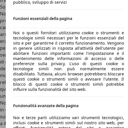
trazione anteriore più potente sul mercato.
pubblico, sviluppo di servizi
Sotto il cofano, infatti, trova posto il famigerato 4.6 V8
Northstar, uno dei motori più promettenti ma anche più
Funzioni essenziali della pagina
problematici mai realizzati. Dotato di doppio albero a
camme, blocco interamente in alluminio e, nella versione
Noi o questi fornitori utilizziamo cookie o strumenti e
arrivata in Europa, anche di fasatura variabile, il Northstar
tecnologie simili necessari per le funzioni essenziali del
era dotato anche di un sistema chiamato “Limp-Home” che
sito e per garantirne il corretto funzionamento. Vengono
permetteva all’auto di viaggiare senza problemi anche
in genere utilizzati in risposta all'attività dell'utente per
abilitare funzioni importanti come l'impostazione e il
senza liquido di raffreddamento. In poche parole, in caso
mantenimento delle informazioni di accesso o delle
di danni al radiatore il motore attivava solo una bancata
preferenze sulla privacy. L'uso di questi cookie o
del V8, e l’altra si occupava del “raffreddamento ad aria” del
tecnologie simili non può normalmente essere
disabilitato. Tuttavia, alcuni browser potrebbero bloccare
motore, consentendo fino a 160 km di guida senza
questi cookie o strumenti simili o avvisare l'utente. Il
refrigerante. I problemi di affidabilità però colpirono
blocco di questi cookie o strumenti simili potrebbe
questo motore, che oggi è, nonostante la sua raffinatezza,
influire sulla funzionalità del sito web.
uno dei più problematici V8 mai prodotti negli States.
Nonostante questo, però, il 4.6 è davvero potente: è infatti
Funzionalità avanzate della pagina
in grado di erogare 305 CV e 400 Nm di coppia, scaricati
sulle sole ruote anteriori attraverso un cambio automatico
Noi e terze parti utilizziamo vari strumenti tecnologici,
inclusi cookie e strumenti simili sul nostro sito web, per
a 4 marce, tipico di GM. Le prestazioni? Soddisfacenti: a
offrirti funzionalità estese del sito e garantire