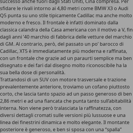
successo anche fuori dagli Stati Uniti, Cina compresa. Per
sfidare le rivali intorno ai 4,80 metri come BMW X3 o Audi
Q5 punta su uno stile tipicamente Cadillac ma anche molto
moderno e fresco. Il frontale è infatti dominato dalla
classica calandra della Casa americana con il motivo a V, fin
dagli anni ’40 marchio di fabbrica delle vetture del marchio
di GM. Al contrario, però, del passato un po’ barocco di
Cadillac, XT5 è immediatamente più moderna e raffinata,
con un frontale che grazie ad un paraurti semplice ma ben
disegnato e dei fari dal disegno molto riconoscibile ha la
sua bella dose di personalità.
Trattandosi di un SUV con motore trasversale e trazione
prevalentemente anteriore, troviamo un cofano piuttosto
corto, che lascia tanto spazio ad un passo generoso di ben
2,86 metri e ad una fiancata che punta tanto sull’abitabilità
interna. Non viene però tralasciata la raffinatezza, con
diversi dettagli cromati sulle versioni più lussuose e una
linea dei finestrini dinamica e molto elegante. Il montante
posteriore è generoso, e ben si sposa con una “spalla”