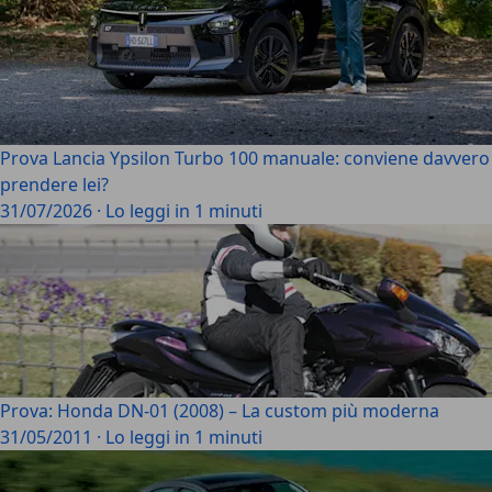
Prova Lancia Ypsilon Turbo 100 manuale: conviene davvero
prendere lei?
31/07/2026
·
Lo leggi in 1 minuti
Prova: Honda DN-01 (2008) – La custom più moderna
31/05/2011
·
Lo leggi in 1 minuti