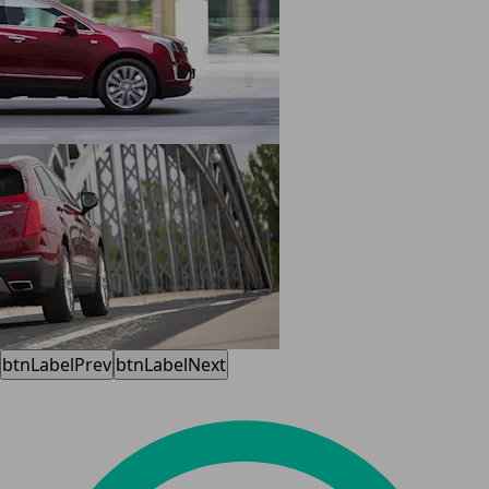
btnLabelPrev
btnLabelNext