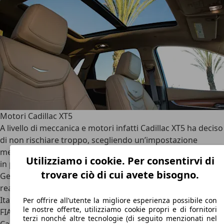
Motori Cadillac XT5
A livello di meccanica e motori infatti Cadillac XT5 ha deciso
di non rischiare troppo, scegliendo un’impostazione
meccanica e tecnica decisamente tradizionale. Come detto
Utilizziamo i cookie. Per consentirvi di
in precedenza, infatti, la Casa premium del Gruppo
trovare ciò di cui avete bisogno.
General Motors ha sfruttato la nuova piattaforma C1XX,
realizzata a partire del mitico pianale Epsilon che qui in
Italia conosciamo bene per l’utilizzo sulla ben poco amata
Per offrire all’utente la migliore esperienza possibile con
le nostre offerte, utilizziamo cookie propri e di fornitori
FIAT Croma. Rispetto a quel pianale sottotono, però, oggi
terzi nonché altre tecnologie (di seguito menzionati nel