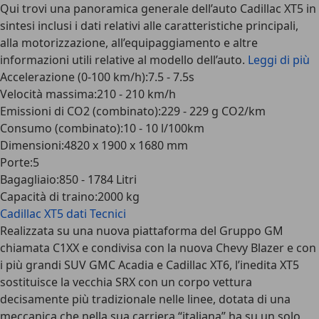
Qui trovi una panoramica generale dell’auto Cadillac XT5 in
sintesi inclusi i dati relativi alle caratteristiche principali,
alla motorizzazione, all’equipaggiamento e altre
informazioni utili relative al modello dell’auto.
Leggi di più
Accelerazione (0-100 km/h)
:
7.5 - 7.5s
Velocità massima
:
210 - 210 km/h
Emissioni di CO2 (combinato)
:
229 - 229 g CO2/km
Consumo (combinato)
:
10 - 10 l/100km
Dimensioni
:
4820 x 1900 x 1680 mm
Porte
:
5
Bagagliaio
:
850 - 1784 Litri
Capacità di traino
:
2000 kg
Cadillac XT5
dati Tecnici
Realizzata su una nuova piattaforma del Gruppo GM
chiamata C1XX e condivisa con la nuova Chevy Blazer e con
i più grandi SUV GMC Acadia e Cadillac XT6, l’inedita XT5
sostituisce la vecchia SRX con un corpo vettura
decisamente più tradizionale nelle linee, dotata di una
meccanica che nella sua carriera “italiana” ha su un solo