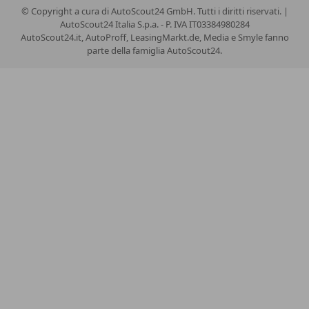
© Copyright
a cura di AutoScout24 GmbH. Tutti i diritti riservati. |
AutoScout24 Italia S.p.a. - P. IVA IT03384980284
AutoScout24.it, AutoProff, LeasingMarkt.de, Media e Smyle fanno
parte della famiglia AutoScout24.