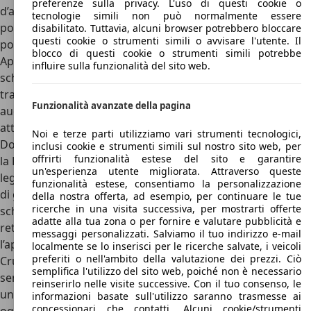
preferenze sulla privacy. L'uso di questi cookie o
d’accesso era molto ben dotata, con cerchi in lega da 18
tecnologie simili non può normalmente essere
pollici, clima bizona, Cruise Control, fari a LED anteriori e
disabilitato. Tuttavia, alcuni browser potrebbero bloccare
questi cookie o strumenti simili o avvisare l'utente. Il
posteriori, infotainment con schermo da 8 pollici dotato di
blocco di questi cookie o strumenti simili potrebbe
Apple CarPlay e Android Auto, quadro strumenti con
influire sulla funzionalità del sito web.
schermo da 5,7 pollici, sedili in pelle elettrici e riscaldabili,
trazione integrale AWD, tetto apribile elettrico e sistema
Funzionalità avanzate della pagina
audio Bose da 8 altoparlanti con sistema di cancellazione
attiva del rumore.
Noi e terze parti utilizziamo vari strumenti tecnologici,
Dopo l’intermedia Premium, poi, al top della gamma c’era
inclusi cookie e strumenti simili sul nostro sito web, per
offrirti funzionalità estese del sito e garantire
la Platinum, che a ben 71.800 euro offriva in più cerchi in
un'esperienza utente migliorata. Attraverso queste
lega da 20 pollici, clima trizona, Head-Up Display, modalità
funzionalità estese, consentiamo la personalizzazione
di guida, portellone automatico, quadro strumenti con
della nostra offerta, ad esempio, per continuare le tue
ricerche in una visita successiva, per mostrarti offerte
schermo da ben 8 pollici, specchietto retrovisore con
adatte alla tua zona o per fornire e valutare pubblicità e
retrocamera, sistema di telecamere a 360°, e
messaggi personalizzati. Salviamo il tuo indirizzo e-mail
l’apprezzatissimo Super Cruise, un sistema che integra
localmente se lo inserisci per le ricerche salvate, i veicoli
preferiti o nell'ambito della valutazione dei prezzi. Ciò
Cruise Control Adattivo, mantenitore attivo di corsia,
semplifica l'utilizzo del sito web, poiché non è necessario
sensore per l’angolo cieco e frenata automatica per offrire
reinserirlo nelle visite successive. Con il tuo consenso, le
una guida autonoma quasi completa in autostrada. Ma
informazioni basate sull'utilizzo saranno trasmesse ai
concessionari che contatti. Alcuni cookie/strumenti