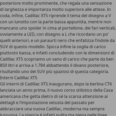
posteriore molto prominente, che regala una sensazione
di larghezza e importanza molto superiore alle attese. In
coda, infine, Cadillac XT5 riprende il tema del disegno a V
con un lunotto con la parte bassa appuntita, mentre non
mancano uno spoiler in cima al portellone, dei fari verticali,
ovviamente a LED, con disegno a L che ricordano un po’
quelli anteriori, e un paraurti nero che enfatizza l’indole da
SUV di questo modello. Spicca infine la soglia di carico
piuttosto bassa, e infatti concludendo con le dimensioni di
Cadillac XT5 scopriamo un vano di carico che parte da ben
850 litri e arriva a 1.784 abbattendo il divano posteriore,
risultando uno dei SUV più spaziosi di questa categoria.
Interni Cadillac XT5
Gli interni di Cadillac XT5 inaugurano, dopo la berlina CT6
lanciata un anno prima, il nuovo corso stilistico della Casa
americana che getta dietro di sé la scarsa attenzione ai
dettagli e l’impostazione vetusta del passato per
abbracciare una nuova Cadillac, moderna ma sempre
lussuosa. La plancia è infatti pulita ma piena nelle linee,