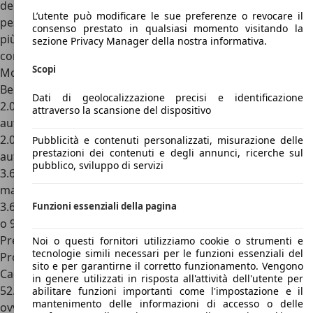
dell’apprezzato cambio automatico a 9 marce, a causa del
L’utente può modificare le sue preferenze o revocare il
peso generoso della vettura risulta meno a fuoco che sulla
consenso prestato in qualsiasi momento visitando la
più piccola XT4, consumando leggermente meno del 3.6
sezione Privacy Manager della nostra informativa.
con delle prestazioni inferiori.
Scopi
Motori Cadillac XT5
Benzina
Dati di geolocalizzazione precisi e identificazione
2.0 Turbo, 2.0 quattro cilindri turbo, 241 CV, cambio
attraverso la scansione del dispositivo
automatico a 9 marce, trazione anteriore
2.0 Turbo AWD, 2.0 quattro cilindri turbo, 241 CV, cambio
Pubblicità e contenuti personalizzati, misurazione delle
prestazioni dei contenuti e degli annunci, ricerche sul
automatico a 9 marce, trazione integrale
pubblico, sviluppo di servizi
3.6 V6, 3.6 V6 aspirato, 314 CV, cambio automatico a 8 o 9
marce, trazione anteriore
3.6 V6 AWD, 3.6 V6 aspirato, 314 CV, cambio automatico a 8
Funzioni essenziali della pagina
o 9 marce, trazione integrale
Prezzi Cadillac XT5
Noi o questi fornitori utilizziamo cookie o strumenti e
tecnologie simili necessari per le funzioni essenziali del
Proposto in Europa tra il 2016 e il 2019, il listino prezzi di
sito e per garantirne il corretto funzionamento. Vengono
Cadillac XT5 per il mercato italiano partiva da poco più di
in genere utilizzati in risposta all'attività dell'utente per
52.000 euro per la versione d’attacco Luxury, dotata
abilitare funzioni importanti come l'impostazione e il
mantenimento delle informazioni di accesso o delle
ovviamente del 3.6 V6 da 314 CV. Questa versione