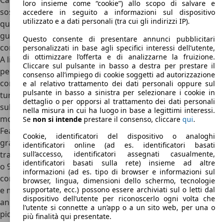
Cadillac XT5 offre tutta un’altra esperienza. Dotato di
loro insieme come “cookie”) allo scopo di salvare e
sospensioni anteriori McPherson e Multilink al posteriore,
accedere in seguito a informazioni sul dispositivo
utilizzato e a dati personali (tra cui gli indirizzi IP).
questa piattaforma modulare consente di avere un’ottima
guidabilità sfruttando però al meglio l’abitabilità interna,
Questo consente di presentare annunci pubblicitari
come abbiamo visto in precedenza.
personalizzati in base agli specifici interessi dell’utente,
di ottimizzare l’offerta e di analizzarne la fruizione.
A livello di motori invece Cadillac XT5 va sul sicuro, almeno
Cliccare sul pulsante in basso a destra per prestare il
per quanto riguarda il mercato nordamericano. Al
consenso all’impiego di cookie soggetti ad autorizzazione
contrario infatti della più piccola XT4, lanciata con motori
e al relativo trattamento dei dati personali oppure sul
pulsante in basso a sinistra per selezionare i cookie in
turbo e anche a gasolio, la più grande XT5 è stata lanciata
dettaglio o per opporsi al trattamento dei dati personali
sul mercato nordamericano e anche europeo con un solo
nella misura in cui ha luogo in base a legittimi interessi.
motore, un classico 3.6 V6 aspirato della famiglia High
Se
non si intende
prestare il consenso, cliccare
qui
.
Feature. Privo di sovralimentazioni, questo motore è in
Cookie, identificatori del dispositivo o analoghi
grado di offrire 314 CV e 367 Nm di coppia: disponibile con
identificatori online (ad es. identificatori basati
sull’accesso, identificatori assegnati casualmente,
trazione anteriore o integrale e con cambio automatico a 8
identificatori basati sulla rete) insieme ad altre
o 9 rapporti, questo motore non è molto parco nei
informazioni (ad es. tipo di browser e informazioni sul
consumi (la media reale è intorno ai 9/10 km/l), ma è fluido
browser, lingua, dimensioni dello schermo, tecnologie
supportate, ecc.) possono essere archiviati sul o letti dal
e molto vigoroso. Dal 2020, poi, Cadillac ha introdotto
dispositivo dell’utente per riconoscerlo ogni volta che
anche su XT5 il suo nuovo 2.0 Turbo visto anche sulla più
l’utente si connette a un’app o a un sito web, per una o
piccola XT4: capace di 241 CV e 350 Nm di coppia e
più finalità qui presentate.