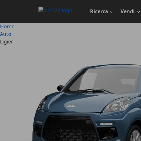
Passa
al
Ricerca
Vendi
contenuto
principale
Home
Auto
Ligier