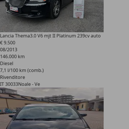
Lancia Thema
3.0 V6 mjt II Platinum 239cv auto
€ 9.500
08/2013
146.000 km
Diesel
7,1 l/100 km (comb.)
Rivenditore
IT 30033
Noale - Ve