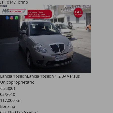
IT 10147
Torino
Lancia Ypsilon
Lancia Ypsilon 1.2 8v Versus
Unicoproprietario
€ 3.300
1
03/2010
117.000 km
Benzina
6,0 l/100 km (comb.)