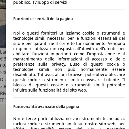
pubblico, sviluppo di servizi
Funzioni essenziali della pagina
Noi o questi fornitori utilizziamo cookie o strumenti e
tecnologie simili necessari per le funzioni essenziali del
sito e per garantirne il corretto funzionamento. Vengono
in genere utilizzati in risposta all'attività dell'utente per
Lancia Ypsilon
Ypsilon III 2013 1.3 mjt Platinum s
abilitare funzioni importanti come l'impostazione e il
€ 3.200
mantenimento delle informazioni di accesso o delle
preferenze sulla privacy. L'uso di questi cookie o
02/2013
tecnologie simili non può normalmente essere
200.000 km
disabilitato. Tuttavia, alcuni browser potrebbero bloccare
Diesel
questi cookie o strumenti simili o avvisare l'utente. Il
blocco di questi cookie o strumenti simili potrebbe
3,8 l/100 km (comb.)
influire sulla funzionalità del sito web.
Rivenditore
IT 72019
San Vito Dei Normanni - Brindisi - Br
Funzionalità avanzate della pagina
Noi e terze parti utilizziamo vari strumenti tecnologici,
inclusi cookie e strumenti simili sul nostro sito web, per
offrirti funzionalità estese del sito e garantire