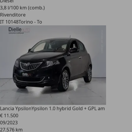
Diesel
3,8 l/100 km (comb.)
Rivenditore
IT 10148
Torino - To
Lancia Ypsilon
Ypsilon 1.0 hybrid Gold + GPL am
€ 11.500
09/2023
27.576 km