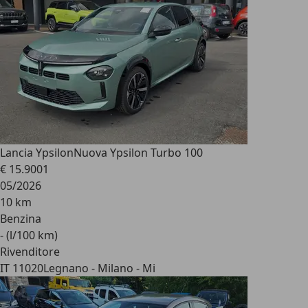
Lancia Ypsilon
Nuova Ypsilon Turbo 100
€ 15.900
1
05/2026
10 km
Benzina
- (l/100 km)
Rivenditore
IT 11020
Legnano - Milano - Mi