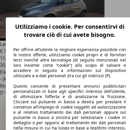
Utilizziamo i cookie. Per consentirvi di
trovare ciò di cui avete bisogno.
Lancia Ypsilon
1.0 FireFly S&S Hybrid Gold
Per offrire all’utente la migliore esperienza possibile con
€ 7.980
1
le nostre offerte, utilizziamo cookie propri e di fornitori
11/2023
terzi nonché altre tecnologie (di seguito menzionati nel
30.271 km
loro insieme come “cookie”) allo scopo di salvare e
accedere in seguito a informazioni sul dispositivo
Elettrica/Benzina
utilizzato e a dati personali (tra cui gli indirizzi IP).
- (kWh/100 km)
Rivenditore
Questo consente di presentare annunci pubblicitari
personalizzati in base agli specifici interessi dell’utente,
IT 00128
Roma - Rm
di ottimizzare l’offerta e di analizzarne la fruizione.
Cliccare sul pulsante in basso a destra per prestare il
consenso all’impiego di cookie soggetti ad autorizzazione
e al relativo trattamento dei dati personali oppure sul
pulsante in basso a sinistra per selezionare i cookie in
dettaglio o per opporsi al trattamento dei dati personali
nella misura in cui ha luogo in base a legittimi interessi.