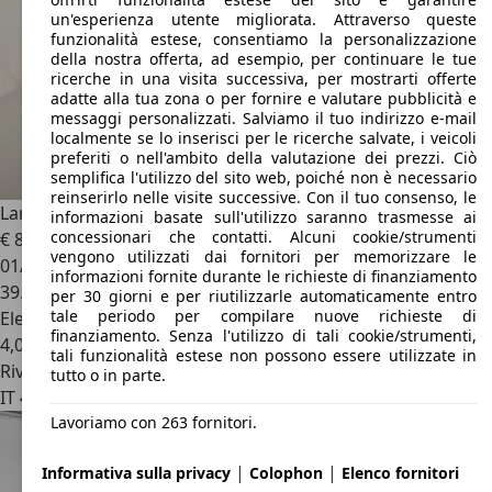
un'esperienza utente migliorata. Attraverso queste
funzionalità estese, consentiamo la personalizzazione
della nostra offerta, ad esempio, per continuare le tue
ricerche in una visita successiva, per mostrarti offerte
adatte alla tua zona o per fornire e valutare pubblicità e
messaggi personalizzati. Salviamo il tuo indirizzo e-mail
localmente se lo inserisci per le ricerche salvate, i veicoli
preferiti o nell'ambito della valutazione dei prezzi. Ciò
semplifica l'utilizzo del sito web, poiché non è necessario
reinserirlo nelle visite successive. Con il tuo consenso, le
Lancia Ypsilon
Hybrid Oro 1.0 Mild Hybrid 69CV
informazioni basate sull'utilizzo saranno trasmesse ai
concessionari che contatti. Alcuni cookie/strumenti
€ 8.190
1
vengono utilizzati dai fornitori per memorizzare le
01/2024
informazioni fornite durante le richieste di finanziamento
39.675 km
per 30 giorni e per riutilizzarle automaticamente entro
tale periodo per compilare nuove richieste di
Elettrica/Benzina
finanziamento. Senza l'utilizzo di tali cookie/strumenti,
4,0 l/100 km (comb.)
tali funzionalità estese non possono essere utilizzate in
Rivenditore
tutto o in parte.
IT 42122
Reggio Emilia Re
Lavoriamo con 263 fornitori.
|
|
Informativa sulla privacy
Colophon
Elenco fornitori