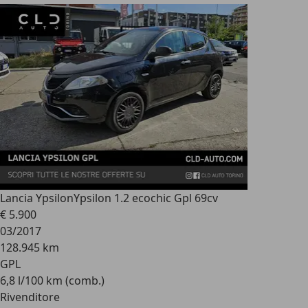
Lancia Ypsilon
Ypsilon 1.2 ecochic Gpl 69cv
€ 5.900
03/2017
128.945 km
GPL
6,8 l/100 km (comb.)
Rivenditore