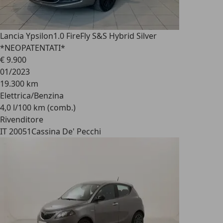
Lancia Ypsilon
1.0 FireFly S&S Hybrid Silver
*NEOPATENTATI*
€ 9.900
01/2023
19.300 km
Elettrica/Benzina
4,0 l/100 km (comb.)
Rivenditore
IT 20051
Cassina De' Pecchi