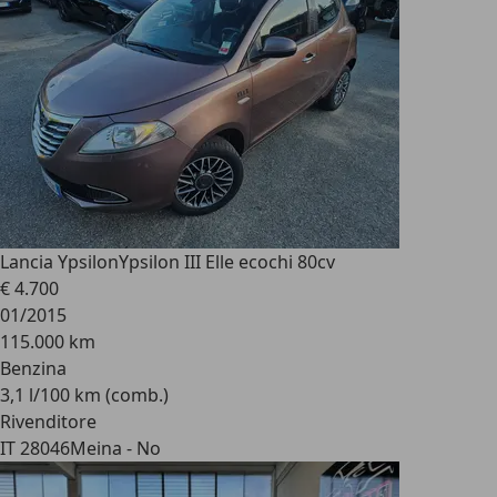
Lancia Ypsilon
Ypsilon III Elle ecochi 80cv
€ 4.700
01/2015
115.000 km
Benzina
3,1 l/100 km (comb.)
Rivenditore
IT 28046
Meina - No