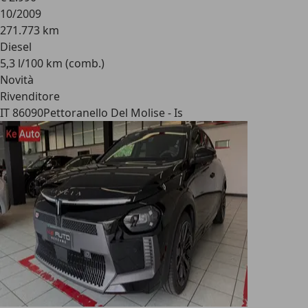
10/2009
271.773 km
Diesel
5,3 l/100 km (comb.)
Novità
Rivenditore
IT 86090
Pettoranello Del Molise - Is