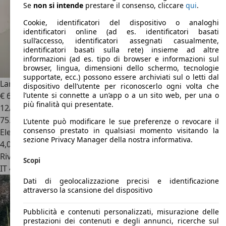
Se
non si intende
prestare il consenso, cliccare
qui
.
Cookie, identificatori del dispositivo o analoghi
identificatori online (ad es. identificatori basati
sull’accesso, identificatori assegnati casualmente,
identificatori basati sulla rete) insieme ad altre
informazioni (ad es. tipo di browser e informazioni sul
browser, lingua, dimensioni dello schermo, tecnologie
supportate, ecc.) possono essere archiviati sul o letti dal
Lancia Ypsilon
Hybrid Silver 1.0 Mild Hybrid 70CV
dispositivo dell’utente per riconoscerlo ogni volta che
€ 6.590
1
l’utente si connette a un’app o a un sito web, per una o
più finalità qui presentate.
12/2022
75.260 km
L’utente può modificare le sue preferenze o revocare il
consenso prestato in qualsiasi momento visitando la
Elettrica/Benzina
sezione Privacy Manager della nostra informativa.
4,0 l/100 km (comb.)
Rivenditore
Scopi
IT 42122
Reggio Emilia Re
Dati di geolocalizzazione precisi e identificazione
attraverso la scansione del dispositivo
Pubblicità e contenuti personalizzati, misurazione delle
prestazioni dei contenuti e degli annunci, ricerche sul