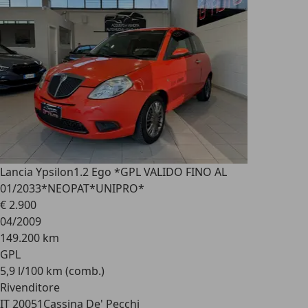
Lancia Ypsilon
1.2 Ego *GPL VALIDO FINO AL
01/2033*NEOPAT*UNIPRO*
€ 2.900
04/2009
149.200 km
GPL
5,9 l/100 km (comb.)
Rivenditore
IT 20051
Cassina De' Pecchi