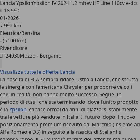
Lancia Ypsilon
Ypsilon IV 2024 1.2 mhev HF Line 110cv e-dct
€ 18.990
01/2026
7.992 km
Elettrica/Benzina
- (l/100 km)
Rivenditore
IT 24030
Mozzo - Bergamo
Visualizza tutte le offerte Lancia
La nascita di FCA sembra ridare lustro a Lancia, che sfrutta
le sinergie con l’americana Chrysler per proporre veicoli
che, in realtà, non hanno molto successo. Segue un
periodo di stasi, che sta terminando, dove l’unico prodotto
è la
Ypsilon
, capace ormai da anni di piazzarsi stabilmente
tra le vetture più vendute in Italia. Il futuro, dopo il nuovo
posizionamento premium ricevuto dal Marchio (insieme ad
Alfa Romeo e DS) in seguito alla nascita di Stellantis,
sembra roseo. Il 2024 vedrà l’arrivo dell'attesissima nuova