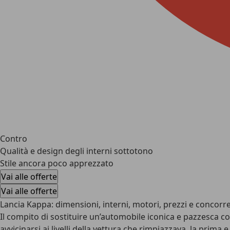
Contro
Qualità e design degli interni sottotono
Stile ancora poco apprezzato
Vai alle offerte
Vai alle offerte
Lancia Kappa: dimensioni, interni, motori, prezzi e concorre
Il compito di sostituire un’automobile iconica e pazzesca co
avvicinarsi ai livelli della vettura che rimpiazzava, la pri