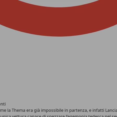
nti
me la Thema era già impossibile in partenza, e infatti Lancia
ma e unica vettura capace di spezzare l’egemonia tedesca nel