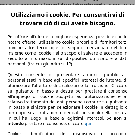
Lancia del passato e interni dove i rivestimenti e le sedute so
onimo di Sound Air Light Augmentation. Quest’ultimo è la nuo
Utilizziamo i cookie. Per consentirvi di
trovare ciò di cui avete bisogno.
ni di colore blu abbelliscono gli interni, la Ypsilon ha accol
ria HF. Quest’ultima ha 280 CV, è solo elettrica e costa poco
Per offrire all’utente la migliore esperienza possibile con le
nostre offerte, utilizziamo cookie propri e di fornitori terzi
nonché altre tecnologie (di seguito menzionati nel loro
insieme come “cookie”) allo scopo di salvare e accedere in
seguito a informazioni sul dispositivo utilizzato e a dati
personali (tra cui gli indirizzi IP).
Questo consente di presentare annunci pubblicitari
personalizzati in base agli specifici interessi dell’utente, di
ottimizzare l’offerta e di analizzarne la fruizione. Cliccare
sul pulsante in basso a destra per prestare il consenso
all’impiego di cookie soggetti ad autorizzazione e al
relativo trattamento dei dati personali oppure sul pulsante
in basso a sinistra per selezionare i cookie in dettaglio o
per opporsi al trattamento dei dati personali nella misura
in cui ha luogo in base a legittimi interessi. Se
non si
intende
prestare il consenso, cliccare
qui
.
Cookie, identificatori del dispositivo o analoghi