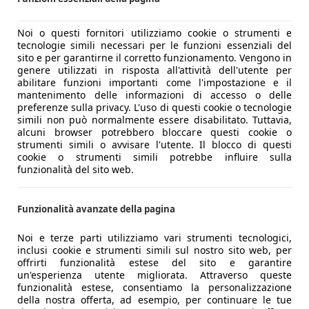
 avanzati (guida autonoma di livello 2). Telecamere 180°, Crui
Noi o questi fornitori utilizziamo cookie o strumenti e
la vecchia Ypsilon. Qui si parte da non meno di 25.200 euro 
tecnologie simili necessari per le funzioni essenziali del
sito e per garantirne il corretto funzionamento. Vengono in
genere utilizzati in risposta all'attività dell'utente per
abilitare funzioni importanti come l'impostazione e il
mantenimento delle informazioni di accesso o delle
preferenze sulla privacy. L'uso di questi cookie o tecnologie
simili non può normalmente essere disabilitato. Tuttavia,
alcuni browser potrebbero bloccare questi cookie o
strumenti simili o avvisare l'utente. Il blocco di questi
cookie o strumenti simili potrebbe influire sulla
funzionalità del sito web.
Funzionalità avanzate della pagina
Noi e terze parti utilizziamo vari strumenti tecnologici,
inclusi cookie e strumenti simili sul nostro sito web, per
offrirti funzionalità estese del sito e garantire
un'esperienza utente migliorata. Attraverso queste
funzionalità estese, consentiamo la personalizzazione
della nostra offerta, ad esempio, per continuare le tue