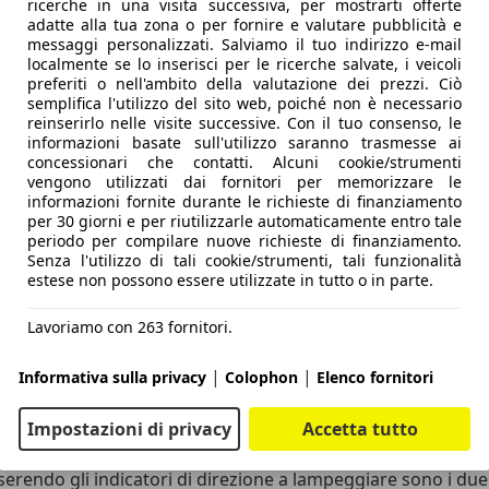
ricerche in una visita successiva, per mostrarti offerte
adatte alla tua zona o per fornire e valutare pubblicità e
messaggi personalizzati. Salviamo il tuo indirizzo e-mail
localmente se lo inserisci per le ricerche salvate, i veicoli
preferiti o nell'ambito della valutazione dei prezzi. Ciò
semplifica l'utilizzo del sito web, poiché non è necessario
reinserirlo nelle visite successive. Con il tuo consenso, le
informazioni basate sull'utilizzo saranno trasmesse ai
concessionari che contatti. Alcuni cookie/strumenti
vengono utilizzati dai fornitori per memorizzare le
informazioni fornite durante le richieste di finanziamento
per 30 giorni e per riutilizzarle automaticamente entro tale
periodo per compilare nuove richieste di finanziamento.
Senza l'utilizzo di tali cookie/strumenti, tali funzionalità
estese non possono essere utilizzate in tutto o in parte.
ilistico attuale per uno stile decisamente personale, nonc
iato con la presentazione della concept Pu+Ra HPE, dalla quale
Lavoriamo con 263 fornitori.
urni a LED separate dai gruppi ottici principali.
la soluzione delle
maniglie posteriori a scomparsa
. Per apri
|
|
Informativa sulla privacy
Colophon
Elenco fornitori
lettrico che sblocca l’apertura. Un accorgimento non solo est
Impostazioni di privacy
Accetta tutto
no circolari, in omaggio alla Stratos, ma non basta. All’int
serendo gli indicatori di direzione a lampeggiare sono i due 