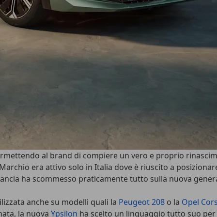
rmettendo al brand di compiere un vero e proprio rinasci
 Marchio era attivo solo in Italia dove è riuscito a posizion
, Lancia ha scommesso praticamente tutto sulla nuova generazi
ilizzata anche su modelli quali la
Peugeot 208
o la
Opel Cor
nata, la nuova
Ypsilon
ha scelto un linguaggio tutto suo per f