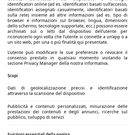
identificatori online (ad es. identificatori basati sull’accesso,
identificatori assegnati casualmente, identificatori basati
sulla rete) insieme ad altre informazioni (ad es. tipo di
browser e informazioni sul browser, lingua, dimensioni
dello schermo, tecnologie supportate, ecc.) possono essere
archiviati sul o letti dal dispositivo dell’utente per
riconoscerlo ogni volta che l’utente si connette a un’app o a
un sito web, per una o più finalità qui presentate.
L’utente può modificare le sue preferenze o revocare il
consenso prestato in qualsiasi momento visitando la
sezione Privacy Manager della nostra informativa.
Scopi
Dati di geolocalizzazione precisi e identificazione
attraverso la scansione del dispositivo
V (1.2 turbo da 110 CV con cambio automatico a doppia frizi
Pubblicità e contenuti personalizzati, misurazione delle
prestazioni dei contenuti e degli annunci, ricerche sul
 al passato e fari inediti. Proporzionalmente riuscita, in 4,
pubblico, sviluppo di servizi
riori integrata nel montante.
 S.A.L.A. e comandi vocali con interazione ChatGPT. Inedito i
Funzioni essenziali della pagina