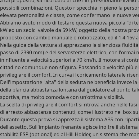
a tal proposito, va ricordato anche l'impressionante livello
possibili combinazioni. Questo rispecchia in pieno la person
elevata personalità e classe, come confermano le nuove ve
Abbiamo avuto modo di testare questa nuova piccola "di tend
kW ed un sedici valvole da 59 kW, oggetto della nostra prov
proposto con cambio manuale o robotizzato, ed il 1.4 16v a
Nella guida della vettura si apprezzano la silenziosa fluidi
passo di 2390 mm) e del servosterzo elettrico, con l'ormai 
ininfluente a velocità superiori a 70 km/h. Il motore si cont
cittadino comunque non sfigura. Passando a velocità più ele
privilegiare il comfort. In curva il coricamento laterale rise
Dell'impostazione "alta" della seduta ne beneficia invece la
della plancia abbastanza lontana dal guidatore al punto tal
sportiva, ma molto comoda e con un'ottima visibilità.
La scelta di privilegiare il comfort si ritrova anche nelle f
di arresto abbastanza contenuti, come illustrato nel box su
Durante questa prova si apprezza il sistema ABS con riparti
dell'assetto. Sull'impianto frenante agisce inoltre il siste
stabilità ESP (optional) ed al Hill Holder, un sistema che man