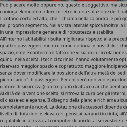
Può piacere molto oppure no, questo è soggettivo, ma sicura
coniuga elementi moderni e retrò in una soluzione destina
Il cofano corto ed alto, che richiama nella calandra le più g
nel proprio segmento. Nella vista laterale spicca inoltre la 
in una impressione generale di robustezza e stabilità.
All'interno l'abitabilità risulta migliorata rispetto alla pr
quattro passeggeri, mentre come optional è possibile richie
spazio, e ne è conferma il fatto che vi siano in circolazione
quindi nella scelta, i tecnici torinesi hanno volutamente op
riservato maggior spazio e soprattutto maggiore indipendenz
senza dover modificare la posizione dell'altra metà del sed
pieno carico" di passeggeri. Per chi però non vuole precluder
cinture di sicurezza (con tre punti di attacco anche per il p
Al di là della versione scelta, si ritrova la cura per gli int
di classe ed eleganza. Il disegno della plancia richiama alcu
completamente nuovi. La dotazione di accessori dipende dal
livello di dotazioni è elevato: si pensi ai paraurti in tinta, 
regolabile in altezza, al computer di bordo, al servosterzo el