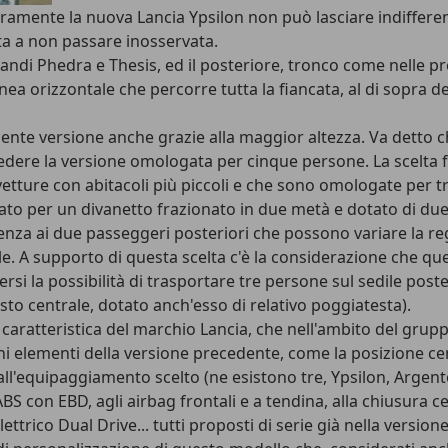
mente la nuova Lancia Ypsilon non può lasciare indifferenti.
ta a non passare inosservata.
randi Phedra e Thesis, ed il posteriore, tronco come nelle pr
linea orizzontale che percorre tutta la fiancata, al di sopra
ecedente versione anche grazie alla maggior altezza. Va detto 
dere la versione omologata per cinque persone. La scelta fa
 vetture con abitacoli più piccoli e che sono omologate per t
tato per un divanetto frazionato in due metà e dotato di due
a ai due passeggeri posteriori che possono variare la regol
ile. A supporto di questa scelta c'è la considerazione che q
si la possibilità di trasportare tre persone sul sedile poste
osto centrale, dotato anch'esso di relativo poggiatesta).
erni, caratteristica del marchio Lancia, che nell'ambito del gr
ni elementi della versione precedente, come la posizione cent
l'equipaggiamento scelto (ne esistono tre, Ypsilon, Argento
all'ABS con EBD, agli airbag frontali e a tendina, alla chiusur
ettrico Dual Drive... tutti proposti di serie già nella versio