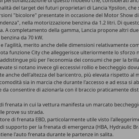
 di personalizzazione di questo modello che, considerati anch
alità del target dei futuri proprietari di Lancia Ypsilon, c
rsioni "bicolore" presentate in occasione del Motor Show d
enza", nella motorizzazione benzina da 1.2 litri. Di questo
a. A completamento della gamma, Lancia propone altri due pr
 benzina da 70 kW.
tà e l'agilità, merito anche delle dimensioni relativamente c
nota funzione City che alleggerisce ulteriormente lo sforzo
raddistingue più per l'economia dei consumi che per la brilla
vate si notano invece gli eccessivi rollio e beccheggio dov
nte anche dell'altezza del baricentro, più elevata rispetto al
 comodità sia in marcia che durante l'accesso e ad essa si a
e da consentire di azionarla con il braccio praticamente di
asi di frenata in cui la vettura manifesta un marcato beccheg
lle prove su strada.
tore di frenata EBD, particolarmente utile visto l'allegger
ma di supporto per la frenata di emergenza (HBA, Hydraulic B
tiene l'auto frenata durante le partenze in salita.