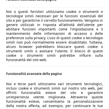
iena degli occupanti, che possono superare senza grossi pro
Noi o questi fornitori utilizziamo cookie o strumenti e
tecnologie simili necessari per le funzioni essenziali del
 efficace e ben proporzionato alla massa della vettura ferman
sito e per garantirne il corretto funzionamento. Vengono in
diametro di 257 mm ed uno spessore di 22. Dietro invece son
genere utilizzati in risposta all'attività dell'utente per
 in abbinamento all'ABS. Questa funzionalità si presenta par
abilitare funzioni importanti come l'impostazione e il
mantenimento delle informazioni di accesso o delle
funzioni, ma stavolta con sovrapprezzo ed in abbinamento al
preferenze sulla privacy. L'uso di questi cookie o tecnologie
urante le partenze in salita.
simili non può normalmente essere disabilitato. Tuttavia,
alcuni browser potrebbero bloccare questi cookie o
strumenti simili o avvisare l'utente. Il blocco di questi
delli, anche la Ypsilon fa assistere all'aumento di tutte le
cookie o strumenti simili potrebbe influire sulla
andato a beneficio dell'abitabilità senza compromettere l'agi
funzionalità del sito web.
 parte queste modifiche hanno inciso sul peso complessivo de
ti si sentono immediatamente al volante, soprattutto nelle cu
Funzionalità avanzate della pagina
Noi e terze parti utilizziamo vari strumenti tecnologici,
erto essere sottovalutato l'aspetto legato alla sicurezza. Ed
inclusi cookie e strumenti simili sul nostro sito web, per
offrirti funzionalità estese del sito e garantire
zione. E' questo ad esempio il caso degli airbag, per cui son
un'esperienza utente migliorata. Attraverso queste
 non unico per auto di questo segmento), mentre gli airbag 
funzionalità estese, consentiamo la personalizzazione
 ESP con correlati Hill Holder e HBA sono proposti con sovr
della nostra offerta, ad esempio, per continuare le tue