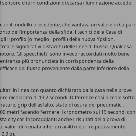
d il sensore che in condizioni di scarsa illuminazione accede
 con il modello precedente, che vantava un valore di Cx pari
nto dell'importanza della sfida. I tecnici della Casa di
i il profilo (o meglio i profili) della nuova Ypsilon.
are significativi distacchi delle linee di flusso. Qualcosa
no motore. Gli specchietti sono invece raccordati molto bene
rientranza più pronunciata in corrispondenza della
efficace del flusso proveniente dalla parte inferiore della
tati in linea con quanto dichiarato dalla casa nelle prove
lore dichiarato di 13,2 secondi. Differenze così piccole sotto
ture, grip dell'asfalto, stato di usura dei pneumatici,
 400 metri facendo fermare il cronometro sui 19 secondi con
a city car. Incoraggianti anche i risultati della prova di
valori di frenata inferiori ai 40 metri: rispettivamente
0,9 g).