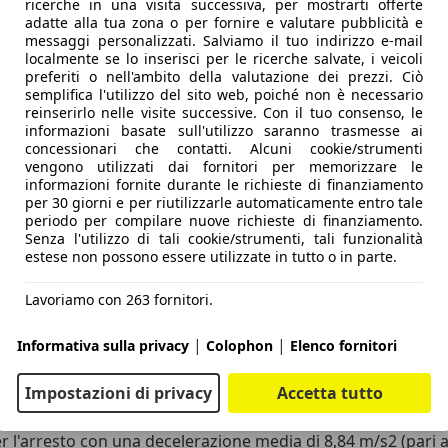
ricerche in una visita successiva, per mostrarti offerte
e il sensore di pioggia per l'attivazione dei tergicristalli e
adatte alla tua zona o per fornire e valutare pubblicità e
le dal guidatore attraverso il computer di bordo.
messaggi personalizzati. Salviamo il tuo indirizzo e-mail
localmente se lo inserisci per le ricerche salvate, i veicoli
preferiti o nell'ambito della valutazione dei prezzi. Ciò
a facile ottenere un risultato migliore di quanto realizzato
semplifica l'utilizzo del sito web, poiché non è necessario
ra dovuta soprattutto all'accresciuta altezza, ci si rende co
reinserirlo nelle visite successive. Con il tuo consenso, le
ti che puntavano su linee filanti hanno studiato fin nei dettagl
informazioni basate sull'utilizzo saranno trasmesse ai
concessionari che contatti. Alcuni cookie/strumenti
è realizzata con un profilo privo di elementi che possano cre
vengono utilizzati dai fornitori per memorizzare le
o investiti in pieno dall'aria senza esser "protetti" dal cofa
informazioni fornite durante le richieste di finanziamento
l paraurti posteriore si ritrova invece un profilo con una 
per 30 giorni e per riutilizzarle automaticamente entro tale
periodo per compilare nuove richieste di finanziamento.
ndere più vivace il posteriore, si ottiene un'estrazione più 
Senza l'utilizzo di tali cookie/strumenti, tali funzionalità
estese non possono essere utilizzate in tutto o in parte.
usilio dello strumento Datron, abbiamo potuto ottenere risul
Lavoriamo con 263 fornitori.
fatto registrare è stato infatti di 13,66 secondi contro un va
|
|
 essere riprodotte le medesime condizioni di prova: tempera
Informativa sulla privacy
Colophon
Elenco fornitori
o risultato abbiamo affrontato la prova di percorrenza dei
Impostazioni di privacy
Accetta tutto
o rispetto considerata la cilindrata e l'impostazione di quest
gio dovuto alla taratura delle sospensioni, abbiamo ottenuto 
r l'arresto con una decelerazione media di 8,84 m/s2 (pari a 