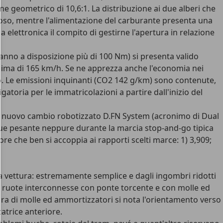
e geometrico di 10,6:1. La distribuzione ai due alberi che
zioso, mentre l'alimentazione del carburante presenta una
na elettronica il compito di gestirne l'apertura in relazione
hanno a disposizione più di 100 Nm) si presenta valido
ssima di 165 km/h. Se ne apprezza anche l'economia nei
no. Le emissioni inquinanti (CO2 142 g/km) sono contenute,
oria per le immatricolazioni a partire dall'inizio del
l nuovo cambio robotizzato D.FN System (acronimo di Dual
nque pesante neppure durante la marcia stop-and-go tipica
ore che ben si accoppia ai rapporti scelti marce: 1) 3,909;
la vettura: estremamente semplice e dagli ingombri ridotti
a a ruote interconnesse con ponte torcente e con molle ed
ura di molle ed ammortizzatori si nota l'orientamento verso
zatrice anteriore.