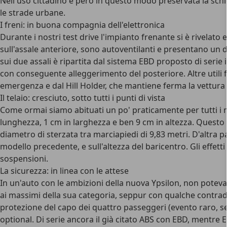
Nell'uso cittadino è però in questo modo preservata la sch
le strade urbane.
I freni: in buona compagnia dell'elettronica
Durante i nostri test drive l'impianto frenante si è rivelato
sull'assale anteriore, sono autoventilanti e presentano un 
sui due assali è ripartita dal sistema EBD proposto di serie
con conseguente alleggerimento del posteriore. Altre utili 
emergenza e dal Hill Holder, che mantiene ferma la vettura d
Il telaio: cresciuto, sotto tutti i punti di vista
Come ormai siamo abituati un po' praticamente per tutti i mo
lunghezza, 1 cm in larghezza e ben 9 cm in altezza. Questo è 
diametro di sterzata tra marciapiedi di 9,83 metri. D'altra
modello precedente, e sull'altezza del baricentro. Gli effet
sospensioni.
La sicurezza: in linea con le attese
In un'auto con le ambizioni della nuova Ypsilon, non poteva c
ai massimi della sua categoria, seppur con qualche contraddi
protezione del capo dei quattro passeggeri (evento raro, se
optional. Di serie ancora il già citato ABS con EBD, mentre