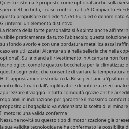
Questo sistema è proposto come optional anche sulla versio
specchietti in tinta, cruise control, radio/CD impianto Hi-Fi
questo propulsore richiede 12.751 Euro ed è denominato A
Gli interni: un elemento distintivo
La ricerca della forte personalità si è spinta anche all'inte
visibile praticamente da tutto l'abitacolo; questa soluzione 
su sfondo avorio e con una bordatura metallica assai raffina
caso era utilizzata l'Alcantara sia nella selleria che nella 
optional). Sulla plancia il rivestimento in Alcantara non for
tecnologico, come le quattro bocchette per la climatizzazion
questo segmento, che consente di variare la temperatura di 0
Hi-Fi appositamente studiato da Bose per Lancia Ypsilon con 
controllo attuato dall'amplificatore di potenza a sei canali
apprezzare il viaggio in tutta comodità grazie anche ai sedil
regolabili in inclinazione per garantire il massimo comfort 
proposito di bagagliaio va evidenziata la scelta di eliminar
Il motore: una valida conferma
Nessuna novità su questo tipo di motorizzazione già presen
la sua validità tecnologica ne ha confermato la possibilità di