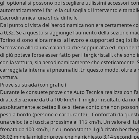
gli optional si possono poi scegliere utilissimi accessori com
automaticamente i fari e la cui soglia di intervento è tarabi
L'aerodinamica: una sfida difficile
Dal punto di vista dell'aerodinamica non era certamente cos
a 0,32. Se a questo si aggiunge l'aumento della sezione maest
Torino si sono allora messi al lavoro e supportati dagli stilis
Si trovano allora una calandra che seppur alta ed imponente 
di più poteva forse esser fatto per i tergicristalli, che son
con la vettura, sia aerodinamicamente che esteticamente. Su
carreggiata interna ai pneumatici. In questo modo, oltre a re
vettura.
Prove su strada (con grafici)
Durante le consuete prove che Auto Tecnica realizza con l'a
di accelerazione da 0 a 100 km/h. Il miglior risultato da noi 
assolutamente accettabili se si tiene conto che non possono
peso a bordo (persone e carburante)... Confortati da quest
una velocità di uscita prossima ai 115 km/h. Un valore di tutt
frenata da 100 km/h, in cui nonostante il già citato beccheg
36,02 m nella miglior prova che ha richiesto 3,14 secondi pe