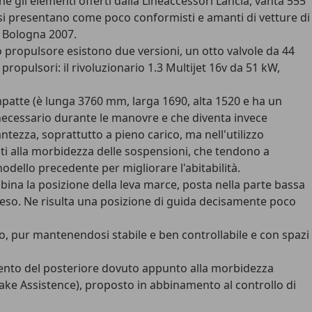
e gli elementi offerti dalla Lineaccessori Lancia, vanta 555
he si presentano come poco conformisti e amanti di vetture di
i Bologna 2007.
 propulsore esistono due versioni, un otto valvole da 44
opulsori: il rivoluzionario 1.3 Multijet 16v da 51 kW,
ompatte (è lunga 3760 mm, larga 1690, alta 1520 e ha un
 necessario durante le manovre e che diventa invece
ntezza, soprattutto a pieno carico, ma nell'utilizzo
uti alla morbidezza delle sospensioni, che tendono a
 modello precedente per migliorare l'abitabilità.
bbina la posizione della leva marce, posta nella parte bassa
steso. Ne risulta una posizione di guida decisamente poco
gio, pur mantenendosi stabile e ben controllabile e con spazi
imento del posteriore dovuto appunto alla morbidezza
rake Assistence), proposto in abbinamento al controllo di