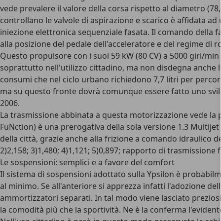
vede prevalere il valore della corsa rispetto al diametro (
controllano le valvole di aspirazione e scarico è affidata 
iniezione elettronica sequenziale fasata. Il comando della far
alla posizione del pedale dell'acceleratore e del regime di 
Questo propulsore con i suoi 59 kW (80 CV) a 5000 giri/min 
soprattutto nell'utilizzo cittadino, ma non disdegna anche 
consumi che nel ciclo urbano richiedono 7,7 litri per perc
ma su questo fronte dovrà comunque essere fatto uno svilupp
2006.
La trasmissione abbinata a questa motorizzazione vede la 
FuNction) è una prerogativa della sola versione 1.3 Multij
della città, grazie anche alla frizione a comando idraulico d
2)2,158; 3)1,480; 4)1,121; 5)0,897; rapporto di trasmissione f
Le sospensioni: semplici e a favore del comfort
Il sistema di sospensioni adottato sulla Ypsilon è probabil
al minimo. Se all'anteriore si apprezza infatti l'adozione 
ammortizzatori separati. In tal modo viene lasciato prezios
la comodità più che la sportività. Ne è la conferma l'evident