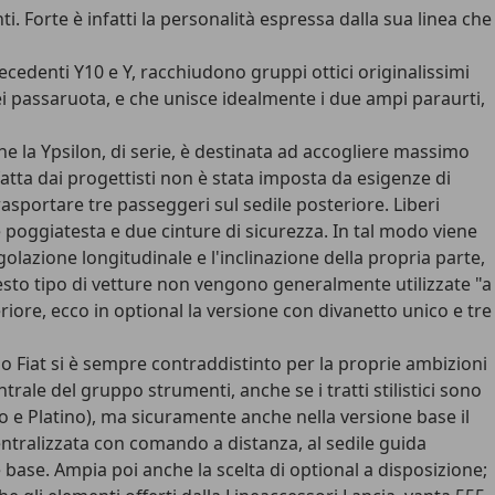
 Forte è infatti la personalità espressa dalla sua linea che
ecedenti Y10 e Y, racchiudono gruppi ottici originalissimi
 dei passaruota, e che unisce idealmente i due ampi paraurti,
che la Ypsilon, di serie, è destinata ad accogliere massimo
tta dai progettisti non è stata imposta da esigenze di
rasportare tre passeggeri sul sedile posteriore. Liberi
 poggiatesta e due cinture di sicurezza. In tal modo viene
azione longitudinale e l'inclinazione della propria parte,
uesto tipo di vetture non vengono generalmente utilizzate "a
riore, ecco in optional la versione con divanetto unico e tre
uppo Fiat si è sempre contraddistinto per la proprie ambizioni
rale del gruppo strumenti, anche se i tratti stilistici sono
 e Platino), ma sicuramente anche nella versione base il
a centralizzata con comando a distanza, al sedile guida
ne base. Ampia poi anche la scelta di optional a disposizione;