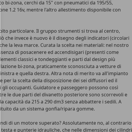
co bi-zona, cerchi da 15" con pneumatici da 195/55,
one 1.2 16v, mentre l'altro allestimento disponibile con
lto particolare. Il gruppo strumenti si trova al centro,
ò che invece è nuovo è il disegno degli indicatori (circolari
e la leva marce. Curata la scelta nei materiali: nel nostro
l'assenza di posacenere ed accendisigari (presenti come
lementi classici e tondeggianti e parti dal design più
golazione bi-zona, praticamente sconosciuta a vetture di
istra e quella destra. Altra nota di merito va all'impianto
r la scelta della disposizione dei sei diffusori ed il
utti gli occupanti. Guidatore e passeggero possono così
tre le due parti del divanetto posteriore sono scorrevoli e
 la capacità da 215 a 290 dm3 senza abbattere i sedili. A
ostituito da un sistema gonfia/ripara gomme.
uindi di un motore superato? Assolutamente no, al contrario
 testa e punterie idrauliche, che nelle dimensioni dei cilindri