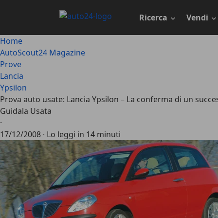
Passa
al
Ricerca
Vendi
contenuto
principale
Home
AutoScout24 Magazine
Prove
Lancia
Ypsilon
Prova auto usate: Lancia Ypsilon – La conferma di un succes
Guidala Usata
·
17/12/2008
·
Lo leggi in 14 minuti