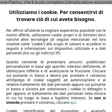
ne Platino, che è la più completa (climatizzatore automati
 Bose) ed anche la più costosa, 15.081 Euro nella motorizzazi
Utilizziamo i cookie. Per consentirvi di
rgento.
trovare ciò di cui avete bisogno.
rno della vettura dove soprattutto la plancia ha un disegno mo
Per offrire all’utente la migliore esperienza possibile con le
non è una novità e si era già vista sul modello precedente. Ci
nostre offerte, utilizziamo cookie propri e di fornitori terzi
ta) ed il gruppo comandi clima/radio su cui si appoggia anch
nonché altre tecnologie (di seguito menzionati nel loro
copertura della plancia, alla cui salvaguardia sembra dovuta 
insieme come “cookie”) allo scopo di salvare e accedere in
seguito a informazioni sul dispositivo utilizzato e a dati
nisce una copertura totale, realizzando così un incrocio tra e
personali (tra cui gli indirizzi IP).
e frontali. Riguardo alla climatizzazione, da rilevare la re
,5°C per volta con un divario massimo di 7°C tra la zona sin
Questo consente di presentare annunci pubblicitari
personalizzati in base agli specifici interessi dell’utente, di
una scelta accurata dei componenti e simulazioni software pe
ottimizzare l’offerta e di analizzarne la fruizione. Cliccare
 e dell'equalizzatore per una perfetta diffusione sonora a t
sul pulsante in basso a destra per prestare il consenso
i che offrono la regolazione in altezza per il guidatore, men
all’impiego di cookie soggetti ad autorizzazione e al
relativo trattamento dei dati personali oppure sul pulsante
ed una maggiore flessibilità nel carico dei bagagli, variando
in basso a sinistra per selezionare i cookie in dettaglio o
e il ruotino di scorta (rimane disponibile come optional), s
per opporsi al trattamento dei dati personali nella misura
in cui ha luogo in base a legittimi interessi. Se
non si
intende
prestare il consenso, cliccare
qui
.
te sul modello precedente della piccola Lancia. Si tratta q
 utilizzo. Si tratta del 1.2 16v, con doppio albero a camme in
Cookie, identificatori del dispositivo o analoghi