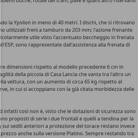
blemi buche, rotaie del tram, pavé e quant'altro riservano
do la Ypsilon in meno di 40 metri. I dischi, che si ritrovano
o utilizzati freni a tamburo da 203 mm; l'azione frenante
ticolarmente utile visto l'accentuato beccheggio in frenata
l'ESP, sono rappresentate dall'assistenza alla frenata di
 tre dimensioni rispetto al modello precedente 6 cm in
lità della piccola di Casa Lancia che vanta tra l'altro un
lla vettura, con un aumento di circa 65 kg rispetto al
rve, in cui si accoppiano con la già citata morbidezza delle
 infatti così non è, visto che le dotazioni di sicurezza sono
o proposti di serie i due frontali e quelli a tendina per la
sui sedili anteriori a protezione del torace restano invece
apprezzo anche sulla versione Platino. Sempre restando tra