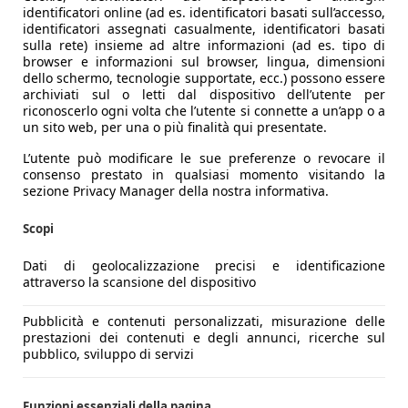
identificatori online (ad es. identificatori basati sull’accesso,
78,86 mm contro 70,8 mm) e vanta un rapporto di compression
identificatori assegnati casualmente, identificatori basati
ad una cinghia dentata a garanzia di un funzionamento silen
sulla rete) insieme ad altre informazioni (ad es. tipo di
falla è del tipo drive by wire, lasciando quindi alla centrali
browser e informazioni sul browser, lingua, dimensioni
dello schermo, tecnologie supportate, ecc.) possono essere
rotazione del motore.
archiviati sul o letti dal dispositivo dell’utente per
e 114 Nm a 4000 giri/min (già a partire da 2000 giri/min si 
riconoscerlo ogni volta che l’utente si connette a un’app o a
le gite fuori porta spingendo la Ypsilon ad una velocità ma
un sito web, per una o più finalità qui presentate.
orrere 100 km, che diventano 5 l/100 km nel ciclo extraurba
L’utente può modificare le sue preferenze o revocare il
o per ottenere la conformità alla normativa Euro 4 obbligat
consenso prestato in qualsiasi momento visitando la
sezione Privacy Manager della nostra informativa.
presenza di un cambio manuale a cinque rapporti, mentre i
Scopi
et 16v. L'utilizzo del cambio manuale non si presenta comu
el tipo autoregistrante ed alla fluidità di erogazione del mot
Dati di geolocalizzazione precisi e identificazione
inale 3,562.
attraverso la scansione del dispositivo
mente la soluzione che meglio si adatta all'impostazione del
Pubblicità e contenuti personalizzati, misurazione delle
prestazioni dei contenuti e degli annunci, ricerche sul
dello schema MacPherson, al posteriore si ritrova un sistem
pubblico, sviluppo di servizi
issimo spazio disponibile al vano bagagli. Riguardo la tarat
e rollio in curva, nonostante la presenza della barra stabiliz
Funzioni essenziali della pagina