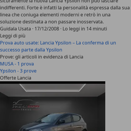
sicuramente la nuova Lancia Ypsilon non può lasciare
indifferenti. Forte è infatti la personalità espressa dalla sua
linea che coniuga elementi moderni e retrò in una
soluzione destinata a non passare inosservata.
Guidala Usata
·
17/12/2008
·
Lo leggi in 14 minuti
Leggi di più
Prova auto usate: Lancia Ypsilon – La conferma di un
successo parte dalla Ypsilon
Prove: gli articoli in evidenza di Lancia
MUSA - 1 prova
Ypsilon - 3 prove
Offerte Lancia