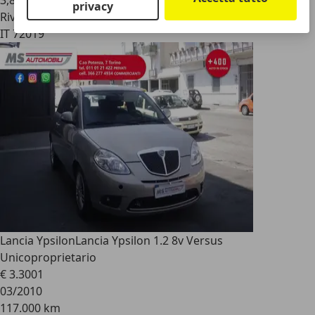
3,8 l/100 km (comb.)
privacy
Rivenditore
IT 72019
Lancia Ypsilon
Lancia Ypsilon 1.2 8v Versus
Unicoproprietario
€ 3.300
1
03/2010
117.000 km