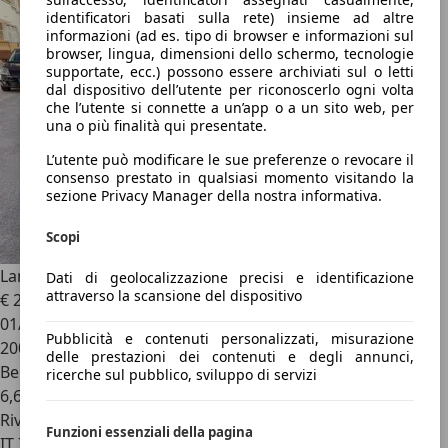
identificatori basati sulla rete) insieme ad altre
informazioni (ad es. tipo di browser e informazioni sul
browser, lingua, dimensioni dello schermo, tecnologie
supportate, ecc.) possono essere archiviati sul o letti
dal dispositivo dell’utente per riconoscerlo ogni volta
che l’utente si connette a un’app o a un sito web, per
una o più finalità qui presentate.
L’utente può modificare le sue preferenze o revocare il
consenso prestato in qualsiasi momento visitando la
sezione Privacy Manager della nostra informativa.
Scopi
Lancia MUSA
Musa I 2004 1.4 16v Zero 6
Dati di geolocalizzazione precisi e identificazione
attraverso la scansione del dispositivo
€ 2.600
01/2007
Pubblicità e contenuti personalizzati, misurazione
200.355 km
delle prestazioni dei contenuti e degli annunci,
Benzina
ricerche sul pubblico, sviluppo di servizi
6,6 l/100 km (comb.)
Rivenditore
Funzioni essenziali della pagina
IT 70054