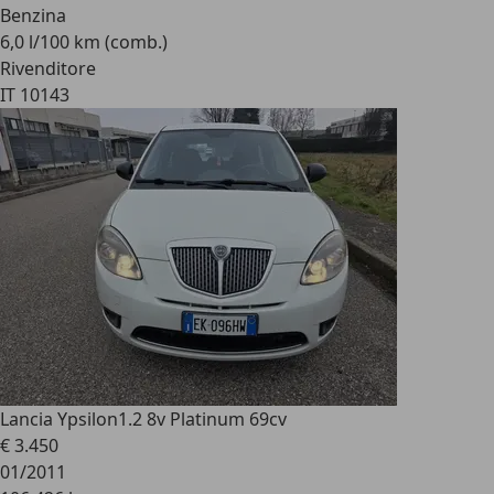
Benzina
6,0 l/100 km (comb.)
Rivenditore
IT 10143
Lancia Ypsilon
1.2 8v Platinum 69cv
€ 3.450
01/2011