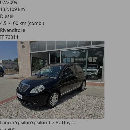
07/2009
132.109 km
Diesel
4,5 l/100 km (comb.)
Rivenditore
IT 73014
Lancia Ypsilon
Ypsilon 1.2 8v Unyca
€ 3.900