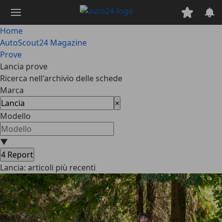
Passa
al
contenuto
Home
principale
AutoScout24 Magazine
Prove
Lancia prove
Ricerca nell'archivio delle schede
Marca
×
Modello
▼
4
Report
Lancia: articoli più recenti