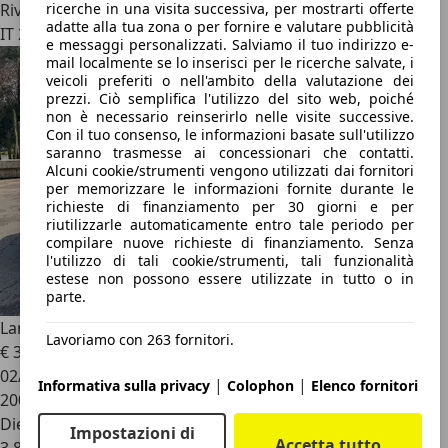
ricerche in una visita successiva, per mostrarti offerte
Rivenditore
adatte alla tua zona o per fornire e valutare pubblicità
IT 20051
e messaggi personalizzati. Salviamo il tuo indirizzo e-
mail localmente se lo inserisci per le ricerche salvate, i
veicoli preferiti o nell'ambito della valutazione dei
prezzi. Ciò semplifica l'utilizzo del sito web, poiché
non è necessario reinserirlo nelle visite successive.
Con il tuo consenso, le informazioni basate sull'utilizzo
saranno trasmesse ai concessionari che contatti.
Alcuni cookie/strumenti vengono utilizzati dai fornitori
per memorizzare le informazioni fornite durante le
richieste di finanziamento per 30 giorni e per
riutilizzarle automaticamente entro tale periodo per
compilare nuove richieste di finanziamento. Senza
l'utilizzo di tali cookie/strumenti, tali funzionalità
estese non possono essere utilizzate in tutto o in
parte.
Lancia Ypsilon
Ypsilon III 2013 1.3 mjt Platinum s
Lavoriamo con 263 fornitori.
€ 3.200
02/2013
|
|
Informativa sulla privacy
Colophon
Elenco fornitori
200.000 km
Diesel
Impostazioni di
Accetta tutto