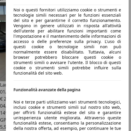
Noi o questi fornitori utilizziamo cookie o strumenti e
tecnologie simili necessari per le funzioni essenziali
del sito e per garantirne il corretto funzionamento.
Vengono in genere utilizzati in risposta all'attività
dell'utente per abilitare funzioni importanti come
l'impostazione e il mantenimento delle informazioni di
accesso o delle preferenze sulla privacy. L'uso di
questi cookie o tecnologie simili non può
normalmente essere disabilitato. Tuttavia, alcuni
browser potrebbero bloccare questi cookie o
strumenti simili o avvisare l'utente. Il blocco di questi
cookie o strumenti simili potrebbe influire sulla
funzionalità del sito web.
Lancia Ypsilon
1.2 Ego *GPL VALIDO FINO AL
Funzionalità avanzate della pagina
01/2033*NEOPAT*UNIPRO*
€ 2.900
Noi e terze parti utilizziamo vari strumenti tecnologici,
04/2009
inclusi cookie e strumenti simili sul nostro sito web,
per offrirti funzionalità estese del sito e garantire
149.200 km
un'esperienza utente migliorata. Attraverso queste
GPL
funzionalità estese, consentiamo la personalizzazione
5,9 l/100 km (comb.)
della nostra offerta, ad esempio, per continuare le tue