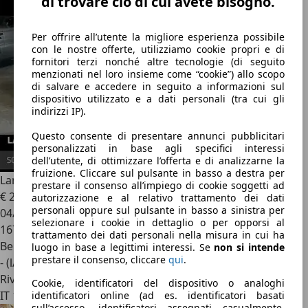
di trovare ciò di cui avete bisogno.
Per offrire all’utente la migliore esperienza possibile
con le nostre offerte, utilizziamo cookie propri e di
fornitori terzi nonché altre tecnologie (di seguito
menzionati nel loro insieme come “cookie”) allo scopo
di salvare e accedere in seguito a informazioni sul
dispositivo utilizzato e a dati personali (tra cui gli
indirizzi IP).
Questo consente di presentare annunci pubblicitari
personalizzati in base agli specifici interessi
dell’utente, di ottimizzare l’offerta e di analizzarne la
fruizione. Cliccare sul pulsante in basso a destra per
Lancia Ypsilon
YPSILON 1.2 16V PLATINO
prestare il consenso all’impiego di cookie soggetti ad
€ 2.499
autorizzazione e al relativo trattamento dei dati
personali oppure sul pulsante in basso a sinistra per
04/2004
selezionare i cookie in dettaglio o per opporsi al
167.247 km
trattamento dei dati personali nella misura in cui ha
Benzina
luogo in base a legittimi interessi. Se
non si intende
prestare il consenso, cliccare
qui
.
- (l/100 km)
Rivenditore
Cookie, identificatori del dispositivo o analoghi
IT 14057
identificatori online (ad es. identificatori basati
sull’accesso, identificatori assegnati casualmente,