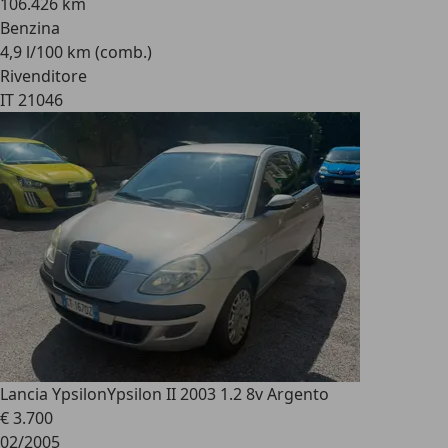
106.426 km
Benzina
4,9 l/100 km (comb.)
Rivenditore
IT 21046
Lancia Ypsilon
Ypsilon II 2003 1.2 8v Argento
€ 3.700
02/2005