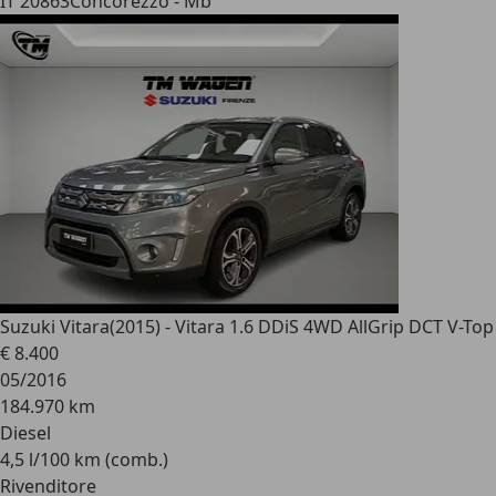
IT 20863
Concorezzo - Mb
Suzuki Vitara
(2015) - Vitara 1.6 DDiS 4WD AllGrip DCT V-Top
€ 8.400
05/2016
184.970 km
Diesel
4,5 l/100 km (comb.)
Rivenditore