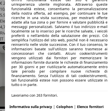
€ 21.950
un'esperienza utente migliorata. Attraverso queste
funzionalità estese, consentiamo la personalizzazione
10/2023
della nostra offerta, ad esempio, per continuare le tue
5.900 km
ricerche in una visita successiva, per mostrarti offerte
Elettrica/Benzina
adatte alla tua zona o per fornire e valutare pubblicità e
messaggi personalizzati. Salviamo il tuo indirizzo e-mail
4,7 l/100 km (comb.)
localmente se lo inserisci per le ricerche salvate, i veicoli
Rivenditore
preferiti o nell'ambito della valutazione dei prezzi. Ciò
IT 20090
Pieve Emanuele - Milano - Mi
semplifica l'utilizzo del sito web, poiché non è necessario
reinserirlo nelle visite successive. Con il tuo consenso, le
informazioni basate sull'utilizzo saranno trasmesse ai
concessionari che contatti. Alcuni cookie/strumenti
vengono utilizzati dai fornitori per memorizzare le
informazioni fornite durante le richieste di finanziamento
per 30 giorni e per riutilizzarle automaticamente entro
tale periodo per compilare nuove richieste di
finanziamento. Senza l'utilizzo di tali cookie/strumenti,
tali funzionalità estese non possono essere utilizzate in
tutto o in parte.
Lavoriamo con 263 fornitori.
|
|
Informativa sulla privacy
Colophon
Elenco fornitori