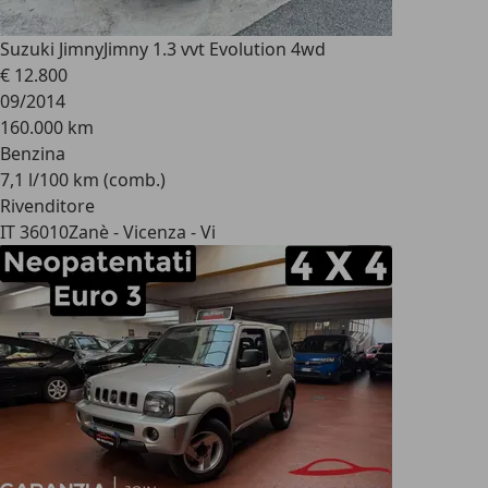
Suzuki Jimny
Jimny 1.3 vvt Evolution 4wd
€ 12.800
09/2014
160.000 km
Benzina
7,1 l/100 km (comb.)
Rivenditore
IT 36010
Zanè - Vicenza - Vi