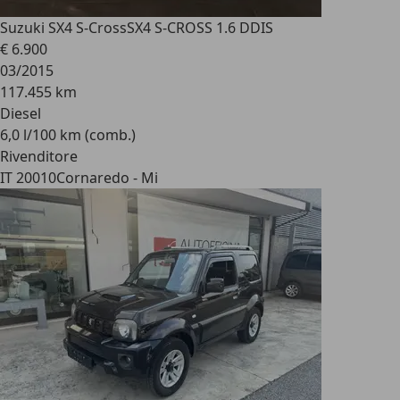
Suzuki SX4 S-Cross
SX4 S-CROSS 1.6 DDIS
€ 6.900
03/2015
117.455 km
Diesel
6,0 l/100 km (comb.)
Rivenditore
IT 20010
Cornaredo - Mi