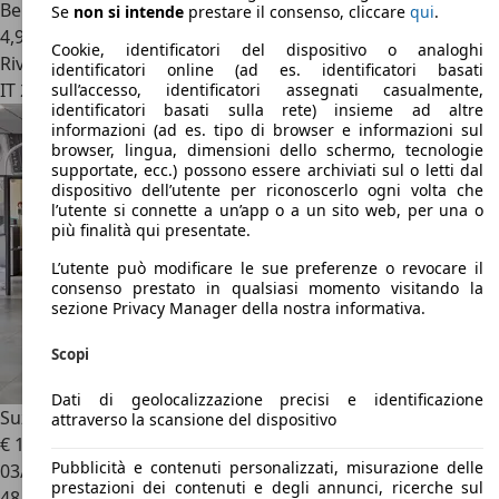
Benzina
Se
non si intende
prestare il consenso, cliccare
qui
.
4,9 l/100 km (comb.)
Cookie, identificatori del dispositivo o analoghi
Rivenditore
identificatori online (ad es. identificatori basati
IT 28128
Milano - Mi
sull’accesso, identificatori assegnati casualmente,
identificatori basati sulla rete) insieme ad altre
informazioni (ad es. tipo di browser e informazioni sul
browser, lingua, dimensioni dello schermo, tecnologie
supportate, ecc.) possono essere archiviati sul o letti dal
dispositivo dell’utente per riconoscerlo ogni volta che
l’utente si connette a un’app o a un sito web, per una o
più finalità qui presentate.
L’utente può modificare le sue preferenze o revocare il
consenso prestato in qualsiasi momento visitando la
sezione Privacy Manager della nostra informativa.
Scopi
Dati di geolocalizzazione precisi e identificazione
Suzuki SX4 S-Cross
1.4h Top 2wd 129cv - IVA ESPOSTA
attraverso la scansione del dispositivo
€ 15.900
1
Pubblicità e contenuti personalizzati, misurazione delle
03/2022
prestazioni dei contenuti e degli annunci, ricerche sul
48.000 km