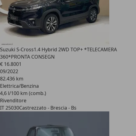
Suzuki S-Cross
1.4 Hybrid 2WD TOP+ *TELECAMERA
360*PRONTA CONSEGN
€ 16.800
1
09/2022
82.436 km
Elettrica/Benzina
4,6 l/100 km (comb.)
Rivenditore
IT 25030
Castrezzato - Brescia - Bs