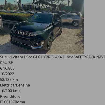
Suzuki Vitara
1.5cc GLX HYBRID 4X4 116cv SAFETYPACK NAVI
CRUISE
€ 16.800
10/2022
58.187 km
Elettrica/Benzina
- (l/100 km)
Rivenditore
IT 00137
Roma