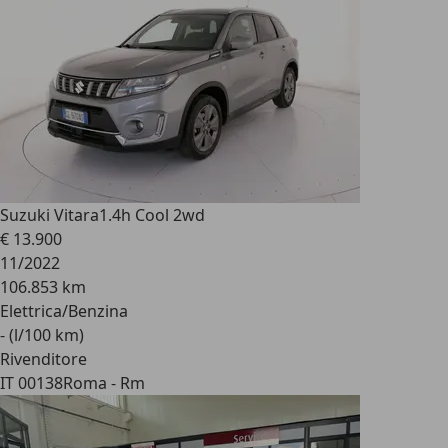
Suzuki Vitara
1.4h Cool 2wd
€ 13.900
11/2022
106.853 km
Elettrica/Benzina
- (l/100 km)
Rivenditore
IT 00138
Roma - Rm