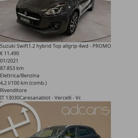
Suzuki Swift
1.2 hybrid Top allgrip 4wd - PROMO
€ 11.490
01/2021
87.853 km
Elettrica/Benzina
4,2 l/100 km (comb.)
Rivenditore
IT 13030
Caresanablot - Vercelli - Vc