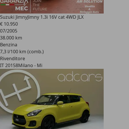
Suzuki Jimny
Jimny 1.3i 16V cat 4WD JLX
€ 10.950
07/2005
38.000 km
Benzina
7,3 l/100 km (comb.)
Rivenditore
IT 20158
Milano - Mi