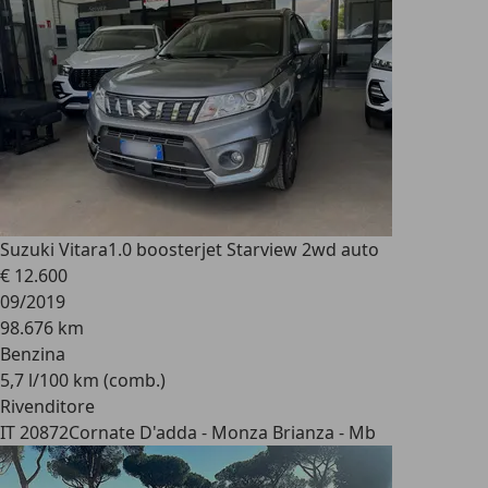
Suzuki Vitara
1.0 boosterjet Starview 2wd auto
€ 12.600
09/2019
98.676 km
Benzina
5,7 l/100 km (comb.)
Rivenditore
IT 20872
Cornate D'adda - Monza Brianza - Mb