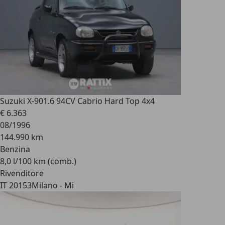
Suzuki X-90
1.6 94CV Cabrio Hard Top 4x4
€ 6.363
08/1996
144.990 km
Benzina
8,0 l/100 km (comb.)
Rivenditore
IT 20153
Milano - Mi