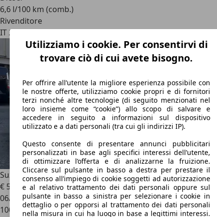
6,6 l/100 km (comb.)
Rivenditore
IT 22030
Montorfano - Como - Co
Utilizziamo i cookie. Per consentirvi di
trovare ciò di cui avete bisogno.
Per offrire all’utente la migliore esperienza possibile con
le nostre offerte, utilizziamo cookie propri e di fornitori
terzi nonché altre tecnologie (di seguito menzionati nel
loro insieme come “cookie”) allo scopo di salvare e
accedere in seguito a informazioni sul dispositivo
utilizzato e a dati personali (tra cui gli indirizzi IP).
Questo consente di presentare annunci pubblicitari
personalizzati in base agli specifici interessi dell’utente,
di ottimizzare l’offerta e di analizzarne la fruizione.
Cliccare sul pulsante in basso a destra per prestare il
Suzuki Swift
5p 1.2 vvt GL Top - Euro 5 - Ok Neopatentati
consenso all’impiego di cookie soggetti ad autorizzazione
€ 5.900
e al relativo trattamento dei dati personali oppure sul
pulsante in basso a sinistra per selezionare i cookie in
06/2012
dettaglio o per opporsi al trattamento dei dati personali
100.000 km
nella misura in cui ha luogo in base a legittimi interessi.