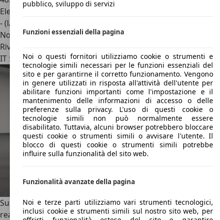
pubblico, sviluppo di servizi
Elettrica/Benzina
- (l/100 km)
Funzioni essenziali della pagina
Novità
Rivenditore
Noi o questi fornitori utilizziamo cookie o strumenti e
IT 51100
Pistoia - Pt
tecnologie simili necessari per le funzioni essenziali del
sito e per garantirne il corretto funzionamento. Vengono
in genere utilizzati in risposta all'attività dell'utente per
abilitare funzioni importanti come l'impostazione e il
mantenimento delle informazioni di accesso o delle
preferenze sulla privacy. L'uso di questi cookie o
tecnologie simili non può normalmente essere
disabilitato. Tuttavia, alcuni browser potrebbero bloccare
questi cookie o strumenti simili o avvisare l'utente. Il
blocco di questi cookie o strumenti simili potrebbe
influire sulla funzionalità del sito web.
Funzionalità avanzate della pagina
Noi e terze parti utilizziamo vari strumenti tecnologici,
Suzuki Swift
Swift 1.4h Sport 2wd - Introvabile, Prezzo
inclusi cookie e strumenti simili sul nostro sito web, per
reale!
offrirti funzionalità estese del sito e garantire