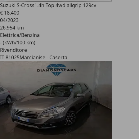
Suzuki S-Cross
1.4h Top 4wd allgrip 129cv
€ 18.400
04/2023
26.954 km
Elettrica/Benzina
- (kWh/100 km)
Rivenditore
IT 81025
Marcianise - Caserta