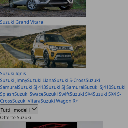
Suzuki Grand Vitara
Suzuki Ignis
Suzuki Jimny
Suzuki Liana
Suzuki S-Cross
Suzuki
Samurai
Suzuki SJ 413
Suzuki SJ Samurai
Suzuki SJ410
Suzuki
Splash
Suzuki Swace
Suzuki Swift
Suzuki SX4
Suzuki SX4 S-
Cross
Suzuki Vitara
Suzuki Wagon R+
Tutti i modelli
Offerte Suzuki