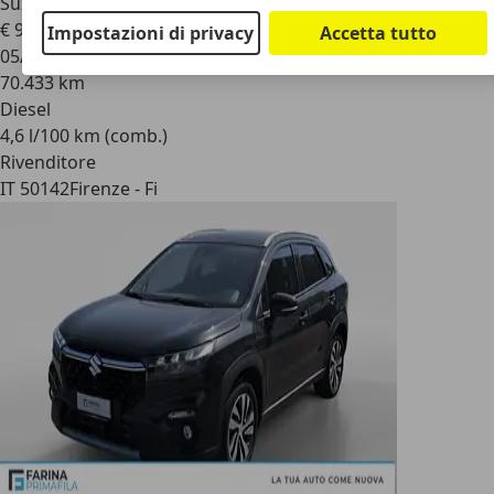
Suzuki S-Cross
- S-Cross 1.6 DDiS 4WD All Grip Style
€ 9.400
Impostazioni di privacy
Accetta tutto
05/2015
70.433 km
Diesel
4,6 l/100 km (comb.)
Rivenditore
IT 50142
Firenze - Fi